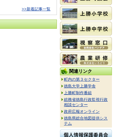
>>新着記事一覧
関連リンク
町内の第３セクター
徳島大学上勝学舎
上勝町制作番組
総務省徳島行政監視行政
相談センター
政府広報オンライン
徳島県総合地図提供シス
テム