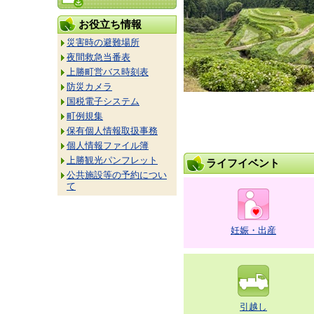
お役立ち情報
災害時の避難場所
夜間救急当番表
上勝町営バス時刻表
防災カメラ
国税電子システム
町例規集
保有個人情報取扱事務
個人情報ファイル簿
上勝観光パンフレット
ライフイベント
公共施設等の予約につい
て
妊娠・出産
引越し