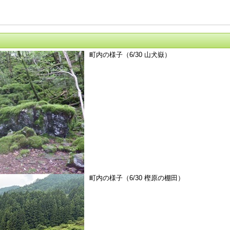
町内の様子（6/30 山犬嶽）
町内の様子（6/30 樫原の棚田）