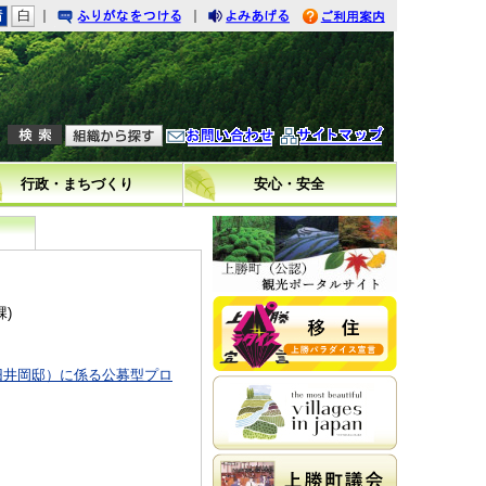
｜
｜
りがなをつける
みあげる
利用案内
問い合わせ
イトマップ
行政・まちづくり
安心・安全
課
)
旧井岡邸）に係る公募型プロ