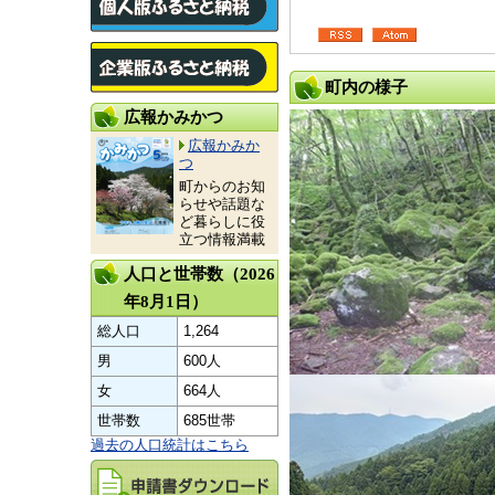
RSS
Atom
町内の様子
広報かみかつ
広報かみか
つ
町からのお知
らせや話題な
ど暮らしに役
立つ情報満載
人口と世帯数（2026
年8月1日）
総人口
1,264
男
600人
女
664人
世帯数
685世帯
過去の人口統計はこちら