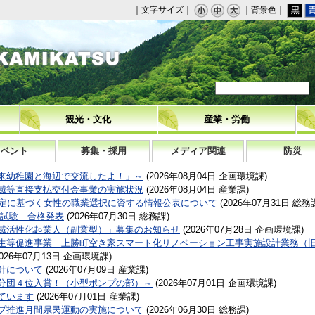
｜文字サイズ｜
｜背景色｜
観光・文化
産業・労働
イベント
募集・採用
メディア関連
防災
来幼稚園と海辺で交流したよ！」～
(
2026年08月04日
企画環境課
)
域等直接支払交付金事業の実施状況
(
2026年08月04日
産業課
)
規定に基づく女性の職業選択に資する情報公表について
(
2026年07月31日
総務
用試験 合格発表
(
2026年07月30日
総務課
)
域活性化起業人（副業型）」募集のお知らせ
(
2026年07月28日
企画環境課
)
生等促進事業 上勝町空き家スマート化リノベーション工事実施設計業務（
026年07月13日
企画環境課
)
針について
(
2026年07月09日
産業課
)
分団４位入賞！（小型ポンプの部）～
(
2026年07月01日
企画環境課
)
ています
(
2026年07月01日
産業課
)
プ推進月間県民運動の実施について
(
2026年06月30日
総務課
)