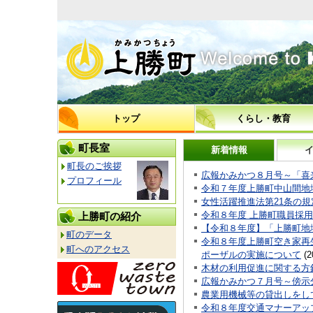
上勝町
トップ
くらし・教育
町長室
新着情報
町長のご挨拶
広報かみかつ８月号～「喜
プロフィール
令和７年度上勝町中山間地
女性活躍推進法第21条の
令和８年度 上勝町職員採
上勝町の紹介
【令和８年度】「上勝町地
町のデータ
令和８年度上勝町空き家再
町へのアクセス
ポーザルの実施について
(
2
木材の利用促進に関する方
広報かみかつ７月号～傍示
農業用機械等の貸出しをし
令和８年度交通マナーアッ