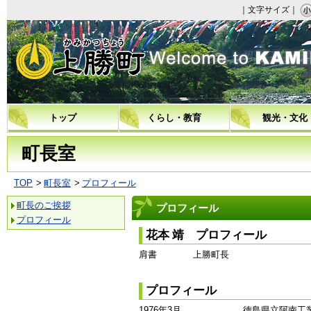
｜文字サイズ｜
上勝町
トップ
くらし・教育
観光・文化
町長室
TOP
町長室
プロフィール
町長のご挨拶
プロフィール
プロフィール
花本 靖 プロフィール
肩書 上勝町長
プロフィール
1976年3月
徳島県立阿南工