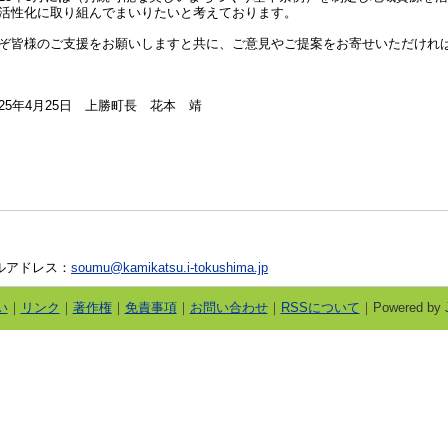
活性化に取り組んでまいりたいと考えております。
ぞ皆様のご支援をお願いしますと共に、ご意見やご提案をお寄せいただけれ
25
年
4
月
25
日 上勝町長 花本 靖
メールアドレス：
soumu@kamikatsu.i-tokushima.jp
い
｜
リンク
｜
著作権
｜
免責事項
｜
お問い合わせ
｜
RSSについて
｜Powered by J