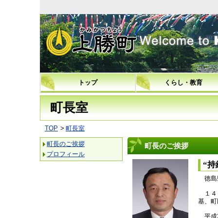
上勝町
トップ
くらし・教育
町長室
TOP
町長室
町長のご挨拶
町長のご挨拶
プロフィール
“
徳島
１４
基、町
平成