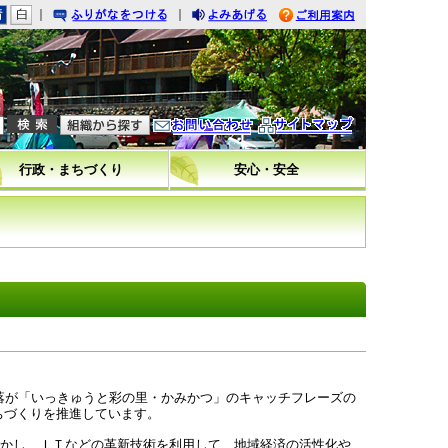
｜
｜
りがなをつける
みあげる
利用案内
問い合わせ
イトマップ
行政・まちづくり
安心・安全
落が「いっきゅうと彩の里・かみかつ」のキャッチフレーズの
ちづくりを推進しています。
かし、ＩＴなどの革新技術を利用して、地域経済の活性化や、