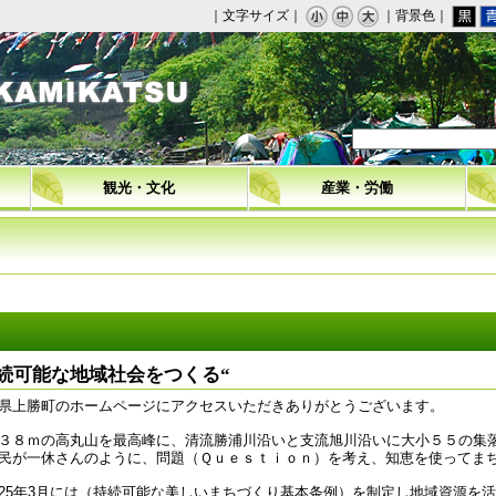
｜文字サイズ｜
｜背景色｜
観光・文化
産業・労働
持続可能な地域社会をつくる“
県上勝町のホームページにアクセスいただきありがとうございます。
３８ｍの高丸山を最高峰に、清流勝浦川沿いと支流旭川沿いに大小５５の集
民が一休さんのように、問題（Ｑｕｅｓｔｉｏｎ）を考え、知恵を使ってま
25
年
3
月には（持続可能な美しいまちづくり基本条例）を制定し地域資源を活