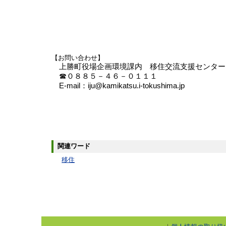
【お問い合わせ】
上勝町役場企画環境課内 移住交流支援センター
☎０８８５－４６－０１１１
E-mail：iju@kamikatsu.i-tokushima.jp
関連ワード
移住