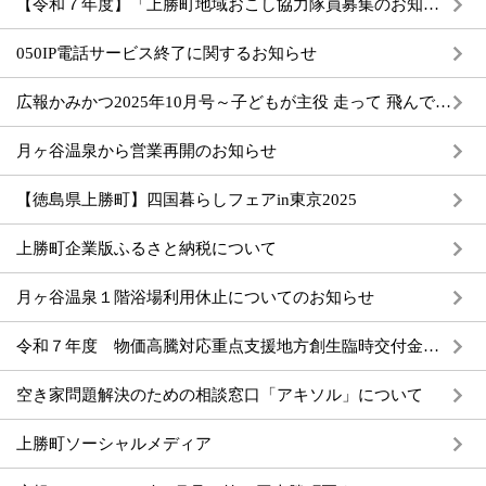
【令和７年度】「上勝町地域おこし協力隊員募集のお知らせ（配属先：㈱高鉾建設 酒販事業部）」
050IP電話サービス終了に関するお知らせ
広報かみかつ2025年10月号～子どもが主役 走って 飛んで 輝こう～
月ヶ谷温泉から営業再開のお知らせ
【徳島県上勝町】四国暮らしフェアin東京2025
上勝町企業版ふるさと納税について
月ヶ谷温泉１階浴場利用休止についてのお知らせ
令和７年度 物価高騰対応重点支援地方創生臨時交付金の第１回実施計画について
空き家問題解決のための相談窓口「アキソル」について
上勝町ソーシャルメディア