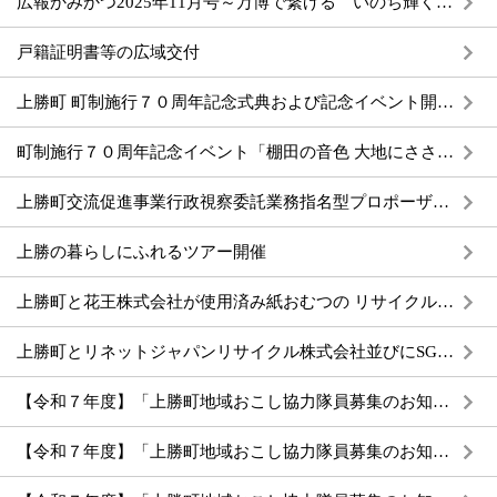
広報かみかつ2025年11月号～万博で繋げる いのち輝く未来 未来社会～
戸籍証明書等の広域交付
上勝町 町制施行７０周年記念式典および記念イベント開催のお知らせ
町制施行７０周年記念イベント「棚田の音色 大地にささげる音楽祭」開催のお知らせ
上勝町交流促進事業行政視察委託業務指名型プロポーザルについて
上勝の暮らしにふれるツアー開催
上勝町と花王株式会社が使用済み紙おむつの リサイクル促進に向けて包括連携協定を締結
上勝町とリネットジャパンリサイクル株式会社並びにSGムービング株式会社が特定家電及び小型家電のリサイクル促進に向けて包括連携協定を締結
【令和７年度】「上勝町地域おこし協力隊員募集のお知らせ（配属先：㈱いろどり）」
【令和７年度】「上勝町地域おこし協力隊員募集のお知らせ（配属先：㈱BIG EYE COMPANY）」