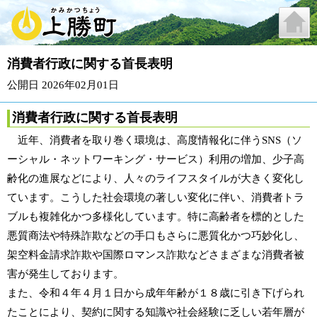
消費者行政に関する首長表明
公開日 2026年02月01日
消費者行政に関する首長表明
近年、消費者を取り巻く環境は、高度情報化に伴うSNS（ソ
ーシャル・ネットワーキング・サービス）利用の増加、少子高
齢化の進展などにより、人々のライフスタイルが大きく変化し
ています。こうした社会環境の著しい変化に伴い、消費者トラ
ブルも複雑化かつ多様化しています。特に高齢者を標的とした
悪質商法や特殊詐欺などの手口もさらに悪質化かつ巧妙化し、
架空料金請求詐欺や国際ロマンス詐欺などさまざまな消費者被
害が発生しております。
また、令和４年４月１日から成年年齢が１８歳に引き下げられ
たことにより、契約に関する知識や社会経験に乏しい若年層が