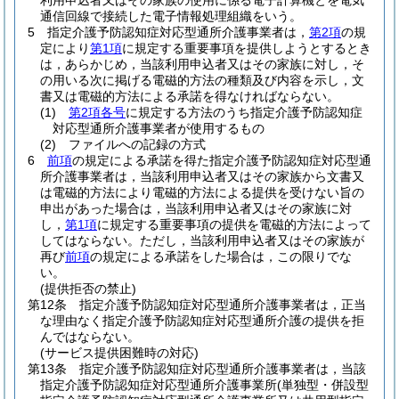
利用申込者又はその家族の使用に係る電子計算機とを電気
通信回線で接続した電子情報処理組織をいう。
5
指定介護予防認知症対応型通所介護事業者は，
第2項
の規
定により
第1項
に規定する重要事項を提供しようとするとき
は，あらかじめ，当該利用申込者又はその家族に対し，そ
の用いる次に掲げる電磁的方法の種類及び内容を示し，文
書又は電磁的方法による承諾を得なければならない。
(1)
第2項各号
に規定する方法のうち指定介護予防認知症
対応型通所介護事業者が使用するもの
(2)
ファイルへの記録の方式
6
前項
の規定による承諾を得た指定介護予防認知症対応型通
所介護事業者は，当該利用申込者又はその家族から文書又
は電磁的方法により電磁的方法による提供を受けない旨の
申出があった場合は，当該利用申込者又はその家族に対
し，
第1項
に規定する重要事項の提供を電磁的方法によって
してはならない。
ただし，当該利用申込者又はその家族が
再び
前項
の規定による承諾をした場合は，この限りでな
い。
(提供拒否の禁止)
第12条
指定介護予防認知症対応型通所介護事業者は，正当
な理由なく指定介護予防認知症対応型通所介護の提供を拒
んではならない。
(サービス提供困難時の対応)
第13条
指定介護予防認知症対応型通所介護事業者は，当該
指定介護予防認知症対応型通所介護事業所
(単独型・併設型