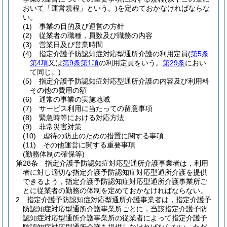
おいて「運営規程」という。)
を定めておかなければならな
い。
(1)
事業の目的及び運営の方針
(2)
従業者の職種，員数及び職務の内容
(3)
営業日及び営業時間
(4)
指定介護予防認知症対応型通所介護の利用定員
(
第5条
第4項
又は
第9条第1項
の利用定員をいう。
第29条
におい
て同じ。)
(5)
指定介護予防認知症対応型通所介護の内容及び利用料
その他の費用の額
(6)
通常の事業の実施地域
(7)
サービス利用に当たっての留意事項
(8)
緊急時等における対応方法
(9)
非常災害対策
(10)
虐待の防止のための措置に関する事項
(11)
その他運営に関する重要事項
(勤務体制の確保等)
第28条
指定介護予防認知症対応型通所介護事業者は，利用
者に対し適切な指定介護予防認知症対応型通所介護を提供
できるよう，指定介護予防認知症対応型通所介護事業所ご
とに従業者の勤務の体制を定めておかなければならない。
2
指定介護予防認知症対応型通所介護事業者は，指定介護予
防認知症対応型通所介護事業所ごとに，当該指定介護予防
認知症対応型通所介護事業所の従業者によって指定介護予