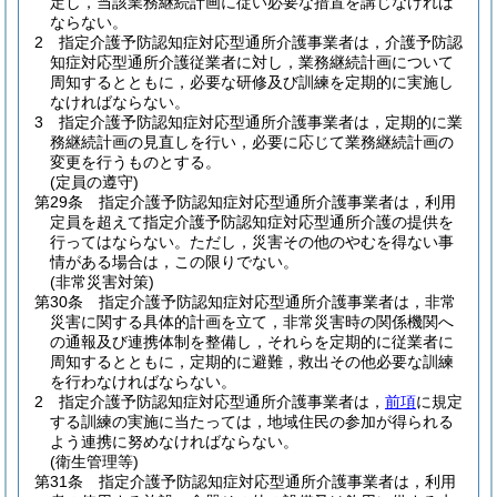
定し，当該業務継続計画に従い必要な措置を講じなければ
ならない。
2
指定介護予防認知症対応型通所介護事業者は，介護予防認
知症対応型通所介護従業者に対し，業務継続計画について
周知するとともに，必要な研修及び訓練を定期的に実施し
なければならない。
3
指定介護予防認知症対応型通所介護事業者は，定期的に業
務継続計画の見直しを行い，必要に応じて業務継続計画の
変更を行うものとする。
(定員の遵守)
第29条
指定介護予防認知症対応型通所介護事業者は，利用
定員を超えて指定介護予防認知症対応型通所介護の提供を
行ってはならない。
ただし，災害その他のやむを得ない事
情がある場合は，この限りでない。
(非常災害対策)
第30条
指定介護予防認知症対応型通所介護事業者は，非常
災害に関する具体的計画を立て，非常災害時の関係機関へ
の通報及び連携体制を整備し，それらを定期的に従業者に
周知するとともに，定期的に避難，救出その他必要な訓練
を行わなければならない。
2
指定介護予防認知症対応型通所介護事業者は，
前項
に規定
する訓練の実施に当たっては，地域住民の参加が得られる
よう連携に努めなければならない。
(衛生管理等)
第31条
指定介護予防認知症対応型通所介護事業者は，利用