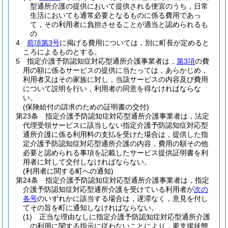
型通所介護の提供において提供される便宜のうち，日常
生活においても通常必要となるものに係る費用であっ
て，その利用者に負担させることが適当と認められるも
の
4
前項第3号
に掲げる費用については，別に町長が定めると
ころによるものとする。
5
指定介護予防認知症対応型通所介護事業者は，
第3項
の費
用の額に係るサービスの提供に当たっては，あらかじめ，
利用者又はその家族に対し，当該サービスの内容及び費用
について説明を行い，利用者の同意を得なければならな
い。
(保険給付の請求のための証明書の交付)
第23条
指定介護予防認知症対応型通所介護事業者は，法定
代理受領サービスに該当しない指定介護予防認知症対応型
通所介護に係る利用料の支払を受けた場合は，提供した指
定介護予防認知症対応型通所介護の内容，費用の額その他
必要と認められる事項を記載したサービス提供証明書を利
用者に対して交付しなければならない。
(利用者に関する町への通知)
第24条
指定介護予防認知症対応型通所介護事業者は，指定
介護予防認知症対応型通所介護を受けている利用者が
次の
各号
のいずれかに該当する場合は，遅滞なく，意見を付し
てその旨を町に通知しなければならない。
(1)
正当な理由なしに指定介護予防認知症対応型通所介護
の利用に関する指示に従わないことにより，要支援状態