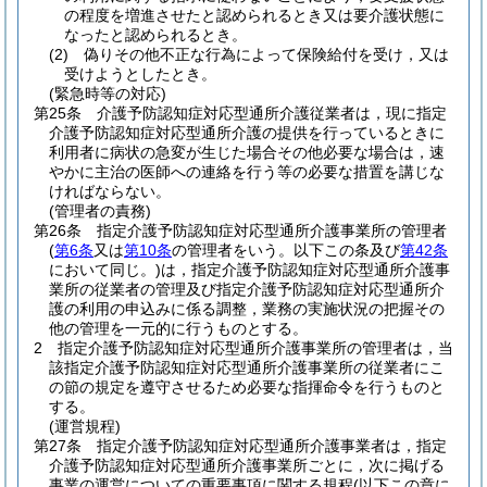
の程度を増進させたと認められるとき又は要介護状態に
なったと認められるとき。
(2)
偽りその他不正な行為によって保険給付を受け，又は
受けようとしたとき。
(緊急時等の対応)
第25条
介護予防認知症対応型通所介護従業者は，現に指定
介護予防認知症対応型通所介護の提供を行っているときに
利用者に病状の急変が生じた場合その他必要な場合は，速
やかに主治の医師への連絡を行う等の必要な措置を講じな
ければならない。
(管理者の責務)
第26条
指定介護予防認知症対応型通所介護事業所の管理者
(
第6条
又は
第10条
の管理者をいう。以下この条及び
第42条
において同じ。)
は，指定介護予防認知症対応型通所介護事
業所の従業者の管理及び指定介護予防認知症対応型通所介
護の利用の申込みに係る調整，業務の実施状況の把握その
他の管理を一元的に行うものとする。
2
指定介護予防認知症対応型通所介護事業所の管理者は，当
該指定介護予防認知症対応型通所介護事業所の従業者にこ
の節の規定を遵守させるため必要な指揮命令を行うものと
する。
(運営規程)
第27条
指定介護予防認知症対応型通所介護事業者は，指定
介護予防認知症対応型通所介護事業所ごとに，次に掲げる
事業の運営についての重要事項に関する規程
(以下この章に