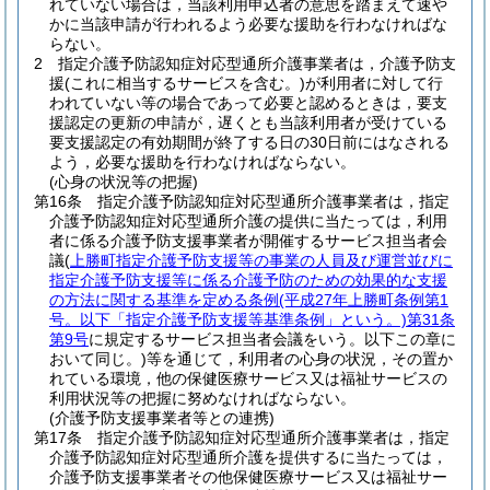
れていない場合は，当該利用申込者の意思を踏まえて速や
かに当該申請が行われるよう必要な援助を行わなければな
らない。
2
指定介護予防認知症対応型通所介護事業者は，介護予防支
援
(これに相当するサービスを含む。)
が利用者に対して行
われていない等の場合であって必要と認めるときは，要支
援認定の更新の申請が，遅くとも当該利用者が受けている
要支援認定の有効期間が終了する日の30日前にはなされる
よう，必要な援助を行わなければならない。
(心身の状況等の把握)
第16条
指定介護予防認知症対応型通所介護事業者は，指定
介護予防認知症対応型通所介護の提供に当たっては，利用
者に係る介護予防支援事業者が開催するサービス担当者会
議
(
上勝町指定介護予防支援等の事業の人員及び運営並びに
指定介護予防支援等に係る介護予防のための効果的な支援
の方法に関する基準を定める条例
(平成27年上勝町条例第1
号。以下「指定介護予防支援等基準条例」という。)
第31条
第9号
に規定するサービス担当者会議をいう。以下この章に
おいて同じ。)
等を通じて，利用者の心身の状況，その置か
れている環境，他の保健医療サービス又は福祉サービスの
利用状況等の把握に努めなければならない。
(介護予防支援事業者等との連携)
第17条
指定介護予防認知症対応型通所介護事業者は，指定
介護予防認知症対応型通所介護を提供するに当たっては，
介護予防支援事業者その他保健医療サービス又は福祉サー