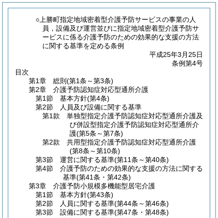
○上勝町指定地域密着型介護予防サービスの事業の人
員，設備及び運営並びに指定地域密着型介護予防サ
ービスに係る介護予防のための効果的な支援の方法
に関する基準を定める条例
平成25年3月25日
条例第4号
目次
第1章
総則
(第1条～第3条)
第2章
介護予防認知症対応型通所介護
第1節
基本方針
(第4条)
第2節
人員及び設備に関する基準
第1款
単独型指定介護予防認知症対応型通所介護及
び併設型指定介護予防認知症対応型通所介
護
(第5条～第7条)
第2款
共用型指定介護予防認知症対応型通所介護
(第8条～第10条)
第3節
運営に関する基準
(第11条～第40条)
第4節
介護予防のための効果的な支援の方法に関する
基準
(第41条・第42条)
第3章
介護予防小規模多機能型居宅介護
第1節
基本方針
(第43条)
第2節
人員に関する基準
(第44条～第46条)
第3節
設備に関する基準
(第47条・第48条)