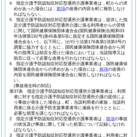
4
指定介護予防認知症対応型通所介護事業者は，町からの求
めがあった場合には，
前項
の改善の内容を町に報告しなけ
ればならない。
5
指定介護予防認知症対応型通所介護事業者は，提供した指
定介護予防認知症対応型通所介護に係る利用者からの苦情
に関して国民健康保険団体連合会
(国民健康保険法
(昭和33
年法律第192号)
第45条第5項に規定する国民健康保険団体
連合会をいう。以下同じ。)
が行う法第176条第1項第3号の
調査に協力するとともに，国民健康保険団体連合会から同
号の指導又は助言を受けた場合においては，当該指導又は
助言に従って必要な改善を行わなければならない。
6
指定介護予防認知症対応型通所介護事業者は，国民健康保
険団体連合会からの求めがあった場合には，
前項
の改善の
内容を国民健康保険団体連合会に報告しなければならな
い。
(事故発生時の対応)
第37条
指定介護予防認知症対応型通所介護事業者は，利用
者に対する指定介護予防認知症対応型通所介護の提供によ
り事故が発生した場合は，町，当該利用者の家族，当該利
用者に係る介護予防支援事業者等に連絡を行うとともに，
必要な措置を講じなければならない。
2
指定介護予防認知症対応型通所介護事業者は，
前項
の事故
の状況及び事故に際して採った処置について記録しなけれ
ばならない。
3
指定介護予防認知症対応型通所介護事業者は，利用者に対