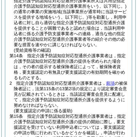
指定介護予防認知症対応型通所介護事業所又は共用型指定
介護予防認知症対応型通所介護事業所をいう。以下同じ。)
の通常の事業の実施地域
(当該事業所が通常時に当該サービ
スを提供する地域をいう。以下同じ。)
等を勘案し，利用申
込者に対し自ら適切な指定介護予防認知症対応型通所介護
を提供することが困難であると認めた場合は，当該利用申
込者に係る介護予防支援事業者への連絡，適当な他の指定
介護予防認知症対応型通所介護事業者等の紹介その他の必
要な措置を速やかに講じなければならない。
(受給資格等の確認)
第14条
指定介護予防認知症対応型通所介護事業者は，指定
介護予防認知症対応型通所介護の提供を求められた場合
は，その者の提示する被保険者証によって，被保険者資
格，要支援認定の有無及び要支援認定の有効期間を確かめ
るものとする。
2
指定介護予防認知症対応型通所介護事業者は，
前項
の被保
険者証に，法第115条の13第2項の規定により認定審査会意
見が記載されているときは，当該認定審査会意見に配慮し
て，指定介護予防認知症対応型通所介護を提供するように
努めなければならない。
(要支援認定の申請に係る援助)
第15条
指定介護予防認知症対応型通所介護事業者は，指定
介護予防認知症対応型通所介護の提供の開始に際し，要支
援認定を受けていない利用申込者については，要支援認定
の申請が既に行われているかどうかを確認し，申請が行わ