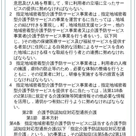
意思及び人格を尊重して，常に利用者の立場に立ったサー
ビスの提供に努めなければならない。
2
指定地域密着型介護予防サービス事業者は，指定地域密着
型介護予防サービスの事業を運営するに当たっては，地域
との結び付きを重視し，町，地域包括支援センター，他の
地域密着型介護予防サービス事業者又は介護予防サービス
事業者
(介護予防サービス事業を行う者をいう。以下同
じ。)
その他の保健医療サービス及び福祉サービスを提供す
る者並びに住民による自発的な活動によるサービスを含め
た地域における様々な取組を行う者との連携に努めなけれ
ばならない。
3
指定地域密着型介護予防サービス事業者は，利用者の人権
の擁護，虐待の防止等のため，必要な体制の整備を行うと
ともに，その従業者に対し，研修を実施する等の措置を講
じなければならない。
4
指定地域密着型介護予防サービス事業者は，指定地域密着
型介護予防サービスを提供するに当たっては，法第118条
の2第1項に規定する介護保険等関連情報その他必要な情報
を活用し，適切かつ有効に行うように努めなければならな
い。
第2章
介護予防認知症対応型通所介護
第1節
基本方針
第4条
指定地域密着型介護予防サービスに該当する介護予防
認知症対応型通所介護
(以下「指定介護予防認知症対応型通
所介護」という。)
の事業は，その認知症
(法第5条の2第1項