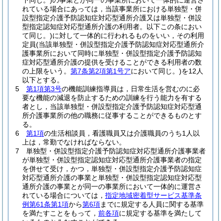
下同じ。)
の事業とが同一の事業所において一体的に運営さ
れている場合にあっては，当該事業所における単独型・併
設型指定介護予防認知症対応型通所介護又は単独型・併設
型指定認知症対応型通所介護の利用者。以下この条におい
て同じ。)
に対して一体的に行われるものをいい，その利用
定員
(当該単独型・併設型指定介護予防認知症対応型通所介
護事業所において同時に単独型・併設型指定介護予防認知
症対応型通所介護の提供を受けることができる利用者の数
の上限をいう。
第7条第2項第1号ア
において同じ。)
を12人
以下とする。
5
第1項第3号
の機能訓練指導員は，日常生活を営むのに必
要な機能の減退を防止するための訓練を行う能力を有する
者とし，当該単独型・併設型指定介護予防認知症対応型通
所介護事業所の他の職務に従事することができるものとす
る。
6
第1項
の生活相談員，看護職員又は介護職員のうち1人以
上は，常勤でなければならない。
7
単独型・併設型指定介護予防認知症対応型通所介護事業者
が単独型・併設型指定認知症対応型通所介護事業者の指定
を併せて受け，かつ，単独型・併設型指定介護予防認知症
対応型通所介護の事業と単独型・併設型指定認知症対応型
通所介護の事業とが同一の事業所において一体的に運営さ
れている場合については，
指定地域密着型サービス基準条
例第61条第1項
から
第6項
までに規定する人員に関する基準
を満たすことをもって，
前各項
に規定する基準を満たして