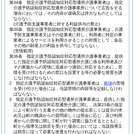
第34条
指定介護予防認知症対応型通所介護事業者は，指定
介護予防認知症対応型通所介護事業所について広告をする
場合においては，その内容が虚偽又は誇大なものとしては
ならない。
(介護予防支援事業者に対する利益供与の禁止)
第35条
指定介護予防認知症対応型通所介護事業者は，介護
予防支援事業者又はその従業者に対し，利用者に特定の事
業者によるサービスを利用させることの対償として，金品
その他の財産上の利益を供与してはならない。
(苦情処理)
第36条
指定介護予防認知症対応型通所介護事業者は，提供
した指定介護予防認知症対応型通所介護に係る利用者及び
その家族からの苦情に迅速かつ適切に対応するために，苦
情を受け付けるための窓口を設置する等の必要な措置を講
じなければならない。
2
指定介護予防認知症対応型通所介護事業者は，
前項
の苦情
を受け付けた場合には，当該苦情の内容等を記録しなけれ
ばならない。
3
指定介護予防認知症対応型通所介護事業者は，提供した指
定介護予防認知症対応型通所介護に関し，法第23条の規定
により町が行う文書その他の物件の提出若しくは提示の求
め又は町の職員からの質問若しくは照会に応じ，及び利用
者からの苦情に関して町が行う調査に協力するとともに，
町から指導又は助言を受けた場合においては，当該指導又
は助言に従って必要な改善を行わなければならない。