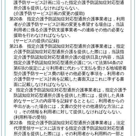
護予防サービス計画に沿った指定介護予防認知症対応型通
所介護を提供しなければならない。
(介護予防サービス計画の変更の援助)
第20条
指定介護予防認知症対応型通所介護事業者は，利用
者が介護予防サービス計画の変更を希望する場合は，当該
利用者に係る介護予防支援事業者への連絡その他の必要な
援助を行わなければならない。
(サービスの提供の記録)
第21条
指定介護予防認知症対応型通所介護事業者は，指定
介護予防認知症対応型通所介護を提供した際には，当該指
定介護予防認知症対応型通所介護の提供日及び内容，当該
指定介護予防認知症対応型通所介護について法第54条の2
第6項の規定により利用者に代わって支払を受ける地域密着
型介護予防サービス費の額その他必要な事項を，利用者の
介護予防サービス計画を記載した書面又はこれに準ずる書
面に記載しなければならない。
2
指定介護予防認知症対応型通所介護事業者は，指定介護予
防認知症対応型通所介護を提供した際には，提供した具体
的なサービスの内容等を記録するとともに，利用者からの
申出があった場合には，文書の交付その他適切な方法によ
り，その情報を利用者に対して提供しなければならない。
(利用料等の受領)
第22条
指定介護予防認知症対応型通所介護事業者は，法定
代理受領サービスに該当する指定介護予防認知症対応型通
所介護を提供した際には，その利用者から利用料の一部と