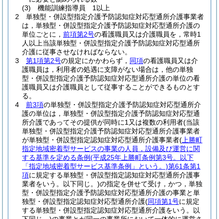
(3)
機能訓練指導員 1以上
2
単独型・併設型指定介護予防認知症対応型通所介護事業者
は，単独型・併設型指定介護予防認知症対応型通所介護の
単位ごとに，
前項第2号
の看護職員又は介護職員を，常時1
人以上当該単独型・併設型指定介護予防認知症対応型通所
介護に従事させなければならない。
3
第1項第2号
の規定にかかわらず，
同項
の看護職員又は介
護職員は，利用者の処遇に支障がない場合は，他の単独
型・併設型指定介護予防認知症対応型通所介護の単位の看
護職員又は介護職員として従事することができるものとす
る。
4
前3項
の単独型・併設型指定介護予防認知症対応型通所介
護の単位は，単独型・併設型指定介護予防認知症対応型通
所介護であってその提供が同時に1又は複数の利用者
(当該
単独型・併設型指定介護予防認知症対応型通所介護事業者
が単独型・併設型指定認知症対応型通所介護事業者
(
上勝町
指定地域密着型サービスの事業の人員，設備及び運営に関
する基準を定める条例
(平成25年上勝町条例第3号。以下
「指定地域密着型サービス基準条例」という。)
第61条第1
項
に規定する単独型・併設型指定認知症対応型通所介護事
業者をいう。以下同じ。)
の指定を併せて受け，かつ，単独
型・併設型指定介護予防認知症対応型通所介護の事業と単
独型・併設型指定認知症対応型通所介護
(
同項第1号
に規定
する単独型・併設型指定認知症対応型通所介護をいう。以