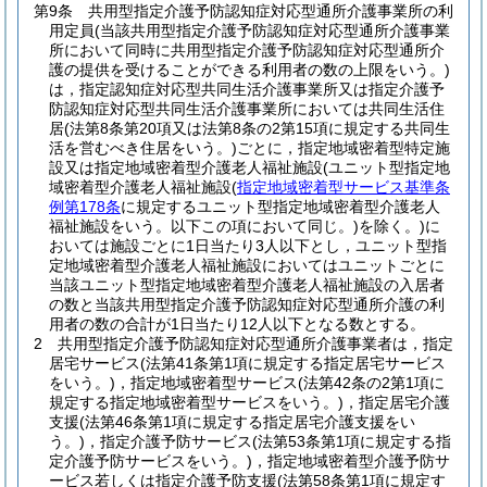
第9条
共用型指定介護予防認知症対応型通所介護事業所の利
用定員
(当該共用型指定介護予防認知症対応型通所介護事業
所において同時に共用型指定介護予防認知症対応型通所介
護の提供を受けることができる利用者の数の上限をいう。)
は，指定認知症対応型共同生活介護事業所又は指定介護予
防認知症対応型共同生活介護事業所においては共同生活住
居
(法第8条第20項又は法第8条の2第15項に規定する共同生
活を営むべき住居をいう。)
ごとに，指定地域密着型特定施
設又は指定地域密着型介護老人福祉施設
(ユニット型指定地
域密着型介護老人福祉施設
(
指定地域密着型サービス基準条
例第178条
に規定するユニット型指定地域密着型介護老人
福祉施設をいう。以下この項において同じ。)
を除く。)
に
おいては施設ごとに1日当たり3人以下とし，ユニット型指
定地域密着型介護老人福祉施設においてはユニットごとに
当該ユニット型指定地域密着型介護老人福祉施設の入居者
の数と当該共用型指定介護予防認知症対応型通所介護の利
用者の数の合計が1日当たり12人以下となる数とする。
2
共用型指定介護予防認知症対応型通所介護事業者は，指定
居宅サービス
(法第41条第1項に規定する指定居宅サービス
をいう。)
，指定地域密着型サービス
(法第42条の2第1項に
規定する指定地域密着型サービスをいう。)
，指定居宅介護
支援
(法第46条第1項に規定する指定居宅介護支援をい
う。)
，指定介護予防サービス
(法第53条第1項に規定する指
定介護予防サービスをいう。)
，指定地域密着型介護予防サ
ービス若しくは指定介護予防支援
(法第58条第1項に規定す