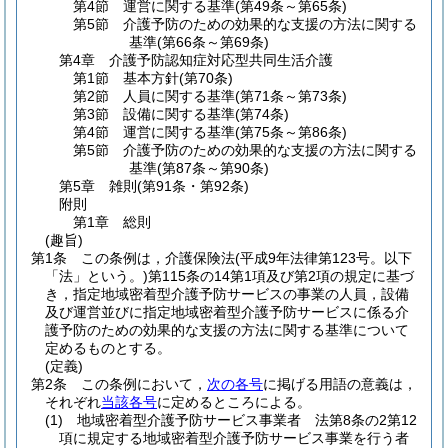
第4節
運営に関する基準
(第49条～第65条)
第5節
介護予防のための効果的な支援の方法に関する
基準
(第66条～第69条)
第4章
介護予防認知症対応型共同生活介護
第1節
基本方針
(第70条)
第2節
人員に関する基準
(第71条～第73条)
第3節
設備に関する基準
(第74条)
第4節
運営に関する基準
(第75条～第86条)
第5節
介護予防のための効果的な支援の方法に関する
基準
(第87条～第90条)
第5章
雑則
(第91条・第92条)
附則
第1章
総則
(趣旨)
第1条
この条例は，介護保険法
(平成9年法律第123号。以下
「法」という。)
第115条の14第1項及び第2項の規定に基づ
き，指定地域密着型介護予防サービスの事業の人員，設備
及び運営並びに指定地域密着型介護予防サービスに係る介
護予防のための効果的な支援の方法に関する基準について
定めるものとする。
(定義)
第2条
この条例において，
次の各号
に掲げる用語の意義は，
それぞれ
当該各号
に定めるところによる。
(1)
地域密着型介護予防サービス事業者 法第8条の2第12
項に規定する地域密着型介護予防サービス事業を行う者