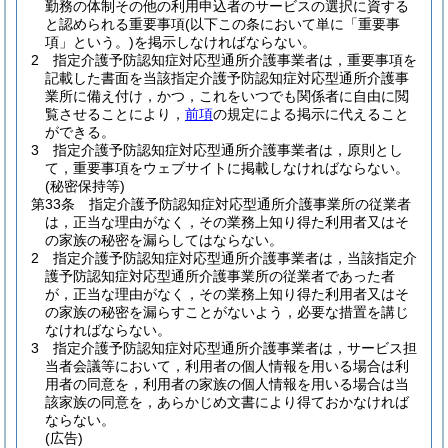
勤務の体制その他の利用申込者のサービスの選択に資する
と認められる重要事項
(以下この条において単に「重要事
項」という。)
を掲示しなければならない。
2
指定介護予防認知症対応型通所介護事業者は，重要事項を
記載した書面を当該指定介護予防認知症対応型通所介護事
業所に備え付け，かつ，これをいつでも関係者に自由に閲
覧させることにより，
前項
の規定による掲示に代えること
ができる。
3
指定介護予防認知症対応型通所介護事業者は，原則とし
て，重要事項をウェブサイトに掲載しなければならない。
(秘密保持等)
第33条
指定介護予防認知症対応型通所介護事業所の従業者
は，正当な理由がなく，その業務上知り得た利用者又はそ
の家族の秘密を漏らしてはならない。
2
指定介護予防認知症対応型通所介護事業者は，当該指定介
護予防認知症対応型通所介護事業所の従業者であった者
が，正当な理由がなく，その業務上知り得た利用者又はそ
の家族の秘密を漏らすことがないよう，必要な措置を講じ
なければならない。
3
指定介護予防認知症対応型通所介護事業者は，サービス担
当者会議等において，利用者の個人情報を用いる場合は利
用者の同意を，利用者の家族の個人情報を用いる場合は当
該家族の同意を，あらかじめ文書により得ておかなければ
ならない。
(広告)