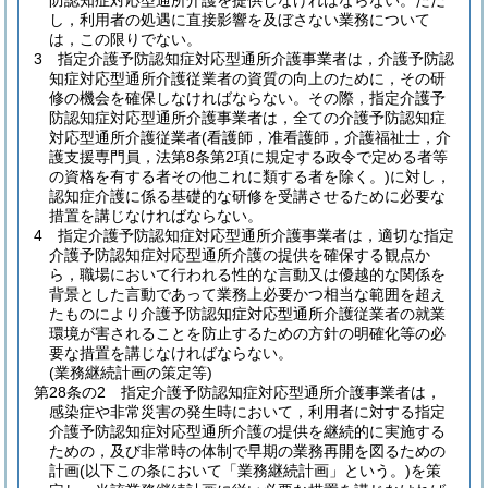
防認知症対応型通所介護を提供しなければならない。
ただ
し，利用者の処遇に直接影響を及ぼさない業務について
は，この限りでない。
3
指定介護予防認知症対応型通所介護事業者は，介護予防認
知症対応型通所介護従業者の資質の向上のために，その研
修の機会を確保しなければならない。
その際，指定介護予
防認知症対応型通所介護事業者は，全ての介護予防認知症
対応型通所介護従業者
(看護師，准看護師，介護福祉士，介
護支援専門員，法第8条第2項に規定する政令で定める者等
の資格を有する者その他これに類する者を除く。)
に対し，
認知症介護に係る基礎的な研修を受講させるために必要な
措置を講じなければならない。
4
指定介護予防認知症対応型通所介護事業者は，適切な指定
介護予防認知症対応型通所介護の提供を確保する観点か
ら，職場において行われる性的な言動又は優越的な関係を
背景とした言動であって業務上必要かつ相当な範囲を超え
たものにより介護予防認知症対応型通所介護従業者の就業
環境が害されることを防止するための方針の明確化等の必
要な措置を講じなければならない。
(業務継続計画の策定等)
第28条の2
指定介護予防認知症対応型通所介護事業者は，
感染症や非常災害の発生時において，利用者に対する指定
介護予防認知症対応型通所介護の提供を継続的に実施する
ための，及び非常時の体制で早期の業務再開を図るための
計画
(以下この条において「業務継続計画」という。)
を策