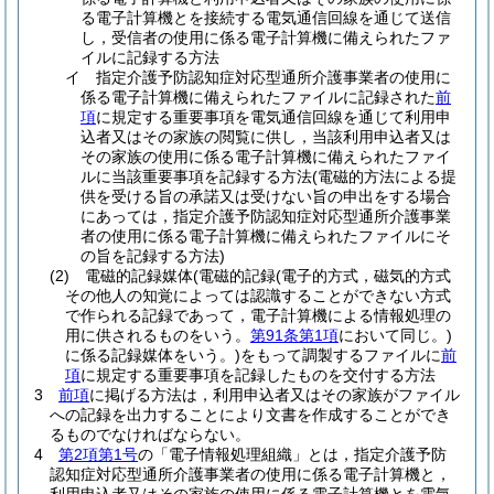
る電子計算機とを接続する電気通信回線を通じて送信
し，受信者の使用に係る電子計算機に備えられたファ
イルに記録する方法
イ
指定介護予防認知症対応型通所介護事業者の使用に
係る電子計算機に備えられたファイルに記録された
前
項
に規定する重要事項を電気通信回線を通じて利用申
込者又はその家族の閲覧に供し，当該利用申込者又は
その家族の使用に係る電子計算機に備えられたファイ
ルに当該重要事項を記録する方法
(電磁的方法による提
供を受ける旨の承諾又は受けない旨の申出をする場合
にあっては，指定介護予防認知症対応型通所介護事業
者の使用に係る電子計算機に備えられたファイルにそ
の旨を記録する方法)
(2)
電磁的記録媒体
(電磁的記録
(電子的方式，磁気的方式
その他人の知覚によっては認識することができない方式
で作られる記録であって，電子計算機による情報処理の
用に供されるものをいう。
第91条第1項
において同じ。)
に係る記録媒体をいう。)
をもって調製するファイルに
前
項
に規定する重要事項を記録したものを交付する方法
3
前項
に掲げる方法は，利用申込者又はその家族がファイル
への記録を出力することにより文書を作成することができ
るものでなければならない。
4
第2項第1号
の「電子情報処理組織」とは，指定介護予防
認知症対応型通所介護事業者の使用に係る電子計算機と，