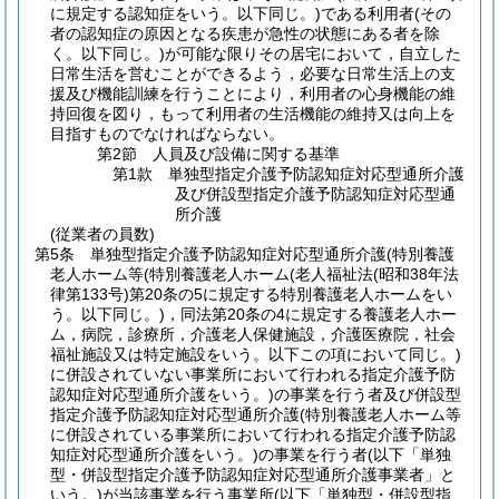
に規定する認知症をいう。以下同じ。)
である利用者
(その
者の認知症の原因となる疾患が急性の状態にある者を除
く。以下同じ。)
が可能な限りその居宅において，自立した
日常生活を営むことができるよう，必要な日常生活上の支
援及び機能訓練を行うことにより，利用者の心身機能の維
持回復を図り，もって利用者の生活機能の維持又は向上を
目指すものでなければならない。
第2節
人員及び設備に関する基準
第1款
単独型指定介護予防認知症対応型通所介護
及び併設型指定介護予防認知症対応型通
所介護
(従業者の員数)
第5条
単独型指定介護予防認知症対応型通所介護
(特別養護
老人ホーム等
(特別養護老人ホーム
(老人福祉法
(昭和38年法
律第133号)
第20条の5に規定する特別養護老人ホームをい
う。以下同じ。)
，同法第20条の4に規定する養護老人ホー
ム，病院，診療所，介護老人保健施設，介護医療院，社会
福祉施設又は特定施設をいう。以下この項において同じ。)
に併設されていない事業所において行われる指定介護予防
認知症対応型通所介護をいう。)
の事業を行う者及び併設型
指定介護予防認知症対応型通所介護
(特別養護老人ホーム等
に併設されている事業所において行われる指定介護予防認
知症対応型通所介護をいう。)
の事業を行う者
(以下「単独
型・併設型指定介護予防認知症対応型通所介護事業者」と
いう。)
が当該事業を行う事業所
(以下「単独型・併設型指