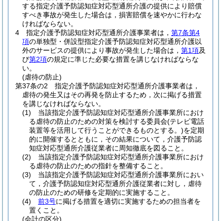
する指定介護予防認知症対応型通所介護の提供により賠償
すべき事故が発生した場合は，損害賠償を速やかに行わな
ければならない。
4
指定介護予防認知症対応型通所介護事業者は，
第7条第4
項
の単独型・併設型指定介護予防認知症対応型通所介護以
外のサービスの提供により事故が発生した場合は，
第1項
及
び
第2項
の規定に準じた必要な措置を講じなければならな
い。
(虐待の防止)
第37条の2
指定介護予防認知症対応型通所介護事業者は，
虐待の発生又はその再発を防止するため，次に掲げる措置
を講じなければならない。
(1)
当該指定介護予防認知症対応型通所介護事業所におけ
る虐待の防止のための対策を検討する委員会
(テレビ電話
装置等を活用して行うことができるものとする。)
を定期
的に開催するとともに，その結果について，介護予防認
知症対応型通所介護従業者に周知徹底を図ること。
(2)
当該指定介護予防認知症対応型通所介護事業所におけ
る虐待の防止のための指針を整備すること。
(3)
当該指定介護予防認知症対応型通所介護事業所におい
て，介護予防認知症対応型通所介護従業者に対し，虐待
の防止のための研修を定期的に実施すること。
(4)
前3号
に掲げる措置を適切に実施するための担当者を
置くこと。
(会計の区分)