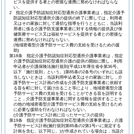
ビスを提供する者との密接な連携に努めなければならな
い。
2
指定介護予防認知症対応型通所介護事業者は，指定介護予
防認知症対応型通所介護の提供の終了に際しては，利用者
又はその家族に対して適切な指導を行うとともに，当該利
用者に係る介護予防支援事業者に対する情報の提供及び保
健医療サービス又は福祉サービスを提供する者との密接な
連携に努めなければならない。
(地域密着型介護予防サービス費の支給を受けるための援
助)
第18条
指定介護予防認知症対応型通所介護事業者は，指定
介護予防認知症対応型通所介護の提供の開始に際し，利用
申込者が介護保険法施行規則
(平成11年厚生省令第36号。
以下「施行規則」という。)
第85条の2各号のいずれにも該
当しないときは，当該利用申込者又はその家族に対し，介
護予防サービス計画の作成を介護予防支援事業者に依頼す
る旨を町に対して届け出ること等により，地域密着型介護
予防サービス費の支給を受けることができる旨を説明する
こと，介護予防支援事業者に関する情報を提供することそ
の他の地域密着型介護予防サービス費の支給を受けるため
に必要な援助を行わなければならない。
(介護予防サービス計画に沿ったサービスの提供)
第19条
指定介護予防認知症対応型通所介護事業者は，介護
予防サービス計画
(施行規則第85条の2第1号ハに規定する
計画を含む。以下同じ。)
が作成されている場合は，当該介