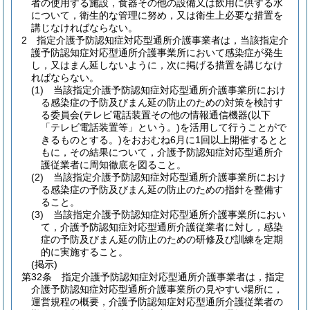
者の使用する施設，食器その他の設備又は飲用に供する水
について，衛生的な管理に努め，又は衛生上必要な措置を
講じなければならない。
2
指定介護予防認知症対応型通所介護事業者は，当該指定介
護予防認知症対応型通所介護事業所において感染症が発生
し，又はまん延しないように，次に掲げる措置を講じなけ
ればならない。
(1)
当該指定介護予防認知症対応型通所介護事業所におけ
る感染症の予防及びまん延の防止のための対策を検討す
る委員会
(テレビ電話装置その他の情報通信機器
(以下
「テレビ電話装置等」という。)
を活用して行うことがで
きるものとする。)
をおおむね6月に1回以上開催するとと
もに，その結果について，介護予防認知症対応型通所介
護従業者に周知徹底を図ること。
(2)
当該指定介護予防認知症対応型通所介護事業所におけ
る感染症の予防及びまん延の防止のための指針を整備す
ること。
(3)
当該指定介護予防認知症対応型通所介護事業所におい
て，介護予防認知症対応型通所介護従業者に対し，感染
症の予防及びまん延の防止のための研修及び訓練を定期
的に実施すること。
(掲示)
第32条
指定介護予防認知症対応型通所介護事業者は，指定
介護予防認知症対応型通所介護事業所の見やすい場所に，
運営規程の概要，介護予防認知症対応型通所介護従業者の