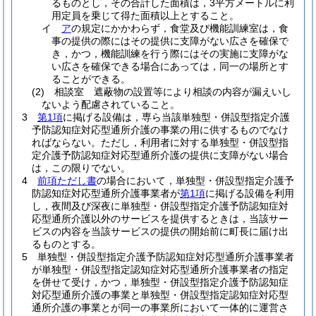
るものとし，その合計した面積は，3平方メートルに利
用定員を乗じて得た面積以上とすること。
イ
ア
の規定にかかわらず，食堂及び機能訓練室は，食
事の提供の際にはその提供に支障がない広さを確保で
き，かつ，機能訓練を行う際にはその実施に支障がな
い広さを確保できる場合にあっては，同一の場所とす
ることができる。
(2)
相談室 遮蔽物の設置等により相談の内容が漏えいし
ないよう配慮されていること。
3
第1項
に掲げる設備は，専ら当該単独型・併設型指定介護
予防認知症対応型通所介護の事業の用に供するものでなけ
ればならない。
ただし，利用者に対する単独型・併設型指
定介護予防認知症対応型通所介護の提供に支障がない場合
は，この限りでない。
4
前項ただし書
の場合において，単独型・併設型指定介護予
防認知症対応型通所介護事業者が
第1項
に掲げる設備を利用
し，夜間及び深夜に単独型・併設型指定介護予防認知症対
応型通所介護以外のサービスを提供するときは，当該サー
ビスの内容を当該サービスの提供の開始前に町長に届け出
るものとする。
5
単独型・併設型指定介護予防認知症対応型通所介護事業者
が単独型・併設型指定認知症対応型通所介護事業者の指定
を併せて受け，かつ，単独型・併設型指定介護予防認知症
対応型通所介護の事業と単独型・併設型指定認知症対応型
通所介護の事業とが同一の事業所において一体的に運営さ