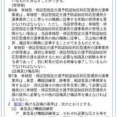
いるものとみなすことができる。
(管理者)
第6条
単独型・併設型指定介護予防認知症対応型通所介護事
業者は，単独型・併設型指定介護予防認知症対応型通所介
護事業所ごとに専らその職務に従事する常勤の管理者を置
かなければならない。
ただし，当該管理者は，単独型・併
設型指定介護予防認知症対応型通所介護事業所の管理上支
障がない場合は，当該単独型・併設型指定介護予防認知症
対応型通所介護事業所の他の職務に従事し，又は他の事業
所，施設等の職務に従事することができるものとする。
2
単独型・併設型指定介護予防認知症対応型通所介護事業所
の管理者は，適切な単独型・併設型指定介護予防認知症対
応型通所介護を提供するために必要な知識及び経験を有す
る者であって，別に町長が定める研修を修了しているもの
でなければならない。
(設備及び備品等)
第7条
単独型・併設型指定介護予防認知症対応型通所介護事
業所は，食堂，機能訓練室，静養室，相談室及び事務室を
有するほか，消火設備その他の非常災害に際して必要な設
備並びに単独型・併設型指定介護予防認知症対応型通所介
護の提供に必要なその他の設備及び備品等を備えなければ
ならない。
2
前項
に掲げる設備の基準は，次のとおりとする。
(1)
食堂及び機能訓練室
ア
食堂及び機能訓練室は，それぞれ必要な広さを有す