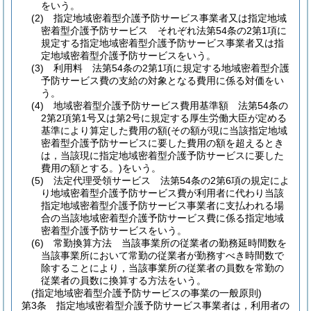
をいう。
(2)
指定地域密着型介護予防サービス事業者又は指定地域
密着型介護予防サービス それぞれ法第54条の2第1項に
規定する指定地域密着型介護予防サービス事業者又は指
定地域密着型介護予防サービスをいう。
(3)
利用料 法第54条の2第1項に規定する地域密着型介護
予防サービス費の支給の対象となる費用に係る対価をい
う。
(4)
地域密着型介護予防サービス費用基準額 法第54条の
2第2項第1号又は第2号に規定する厚生労働大臣が定める
基準により算定した費用の額
(その額が現に当該指定地域
密着型介護予防サービスに要した費用の額を超えるとき
は，当該現に指定地域密着型介護予防サービスに要した
費用の額とする。)
をいう。
(5)
法定代理受領サービス 法第54条の2第6項の規定によ
り地域密着型介護予防サービス費が利用者に代わり当該
指定地域密着型介護予防サービス事業者に支払われる場
合の当該地域密着型介護予防サービス費に係る指定地域
密着型介護予防サービスをいう。
(6)
常勤換算方法 当該事業所の従業者の勤務延時間数を
当該事業所において常勤の従業者が勤務すべき時間数で
除することにより，当該事業所の従業者の員数を常勤の
従業者の員数に換算する方法をいう。
(指定地域密着型介護予防サービスの事業の一般原則)
第3条
指定地域密着型介護予防サービス事業者は，利用者の