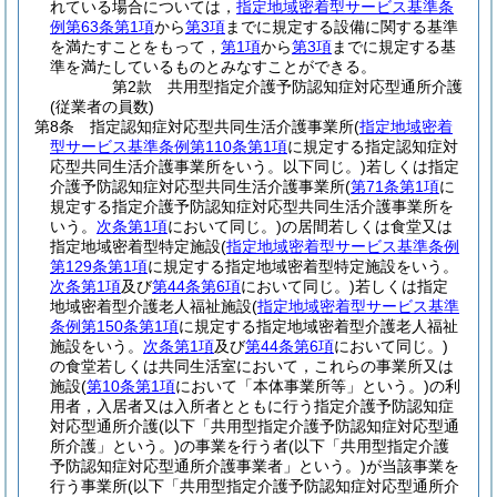
れている場合については，
指定地域密着型サービス基準条
例第63条第1項
から
第3項
までに規定する設備に関する基準
を満たすことをもって，
第1項
から
第3項
までに規定する基
準を満たしているものとみなすことができる。
第2款
共用型指定介護予防認知症対応型通所介護
(従業者の員数)
第8条
指定認知症対応型共同生活介護事業所
(
指定地域密着
型サービス基準条例第110条第1項
に規定する指定認知症対
応型共同生活介護事業所をいう。以下同じ。)
若しくは指定
介護予防認知症対応型共同生活介護事業所
(
第71条第1項
に
規定する指定介護予防認知症対応型共同生活介護事業所を
いう。
次条第1項
において同じ。)
の居間若しくは食堂又は
指定地域密着型特定施設
(
指定地域密着型サービス基準条例
第129条第1項
に規定する指定地域密着型特定施設をいう。
次条第1項
及び
第44条第6項
において同じ。)
若しくは指定
地域密着型介護老人福祉施設
(
指定地域密着型サービス基準
条例第150条第1項
に規定する指定地域密着型介護老人福祉
施設をいう。
次条第1項
及び
第44条第6項
において同じ。)
の食堂若しくは共同生活室において，これらの事業所又は
施設
(
第10条第1項
において「本体事業所等」という。)
の利
用者，入居者又は入所者とともに行う指定介護予防認知症
対応型通所介護
(以下「共用型指定介護予防認知症対応型通
所介護」という。)
の事業を行う者
(以下「共用型指定介護
予防認知症対応型通所介護事業者」という。)
が当該事業を
行う事業所
(以下「共用型指定介護予防認知症対応型通所介