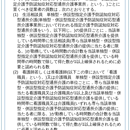
定介護予防認知症対応型通所介護事業所」という。)
ごとに
置くべき従業者の員数は，次のとおりとする。
(1)
生活相談員 単独型・併設型指定介護予防認知症対応
型通所介護
(単独型・併設型指定介護予防認知症対応型通
所介護事業所において行われる指定介護予防認知症対応
型通所介護をいう。以下同じ。)
の提供日ごとに，当該単
独型・併設型指定介護予防認知症対応型通所介護を提供
している時間帯に生活相談員
(専ら当該単独型・併設型指
定介護予防認知症対応型通所介護の提供に当たる者に限
る。)
が勤務している時間数の合計数を当該単独型・併設
型指定介護予防認知症対応型通所介護を提供している時
間帯の時間数で除して得た数が1以上確保されるために必
要と認められる数
(2)
看護師若しくは准看護師
(以下この章において「看護
職員」という。)
又は介護職員 単独型・併設型指定介護
予防認知症対応型通所介護の単位ごとに，専ら当該単独
型・併設型指定介護予防認知症対応型通所介護の提供に
当たる看護職員又は介護職員が1以上及び当該単独型・併
設型指定介護予防認知症対応型通所介護を提供している
時間帯に看護職員又は介護職員
(いずれも専ら当該単独
型・併設型指定介護予防認知症対応型通所介護の提供に
当たる者に限る。)
が勤務している時間数の合計数を当該
単独型・併設型指定介護予防認知症対応型通所介護を提
供している時間数で除して得た数が1以上確保されるため
に必要と認められる数