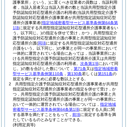
護事業所」という。)
に置くべき従業者の員数は，当該利用
者，当該入居者又は当該入所者の数と当該共用型指定介護
予防認知症対応型通所介護の利用者
(当該共用型指定介護予
防認知症対応型通所介護事業者が共用型指定認知症対応型
通所介護事業者
(
指定地域密着型サービス基準条例第64条第
1項
に規定する共用型指定認知症対応型通所介護事業者をい
う。以下同じ。)
の指定を併せて受け，かつ，共用型指定介
護予防認知症対応型通所介護の事業と共用型指定認知症対
応型通所介護
(
同項
に規定する共用型指定認知症対応型通所
介護をいう。以下同じ。)
の事業とが同一の事業所において
一体的に運営されている場合にあっては，当該事業所にお
ける共用型指定介護予防認知症対応型通所介護又は共用型
指定認知症対応型通所介護の利用者。
次条第1項
において同
じ。)
の数を合計した数について，
第71条
又は
指定地域密着
型サービス基準条例第110条
，
第130条
若しくは
第151条
の
規定を満たすために必要な数以上とする。
2
共用型指定介護予防認知症対応型通所介護事業者が共用型
指定認知症対応型通所介護事業者の指定を併せて受け，か
つ，共用型指定介護予防認知症対応型通所介護の事業と共
用型指定認知症対応型通所介護の事業とが同一の事業所に
おいて一体的に運営されている場合については，
指定地域
密着型サービス基準条例第64条第1項
に規定する人員に関
する基準を満たすことをもって，
前項
に規定する基準を満
たしているものとみなすことができる。
(利用定員等)