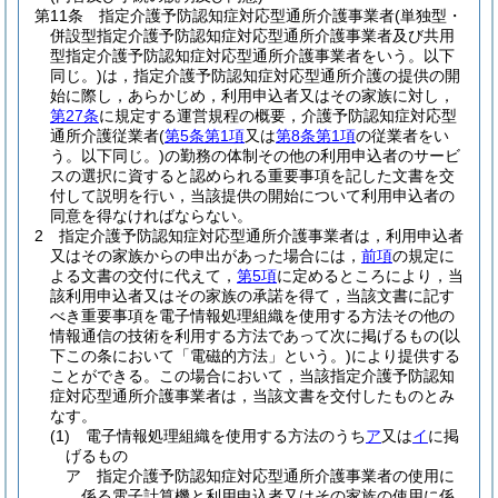
第11条
指定介護予防認知症対応型通所介護事業者
(単独型・
併設型指定介護予防認知症対応型通所介護事業者及び共用
型指定介護予防認知症対応型通所介護事業者をいう。以下
同じ。)
は，指定介護予防認知症対応型通所介護の提供の開
始に際し，あらかじめ，利用申込者又はその家族に対し，
第27条
に規定する運営規程の概要，介護予防認知症対応型
通所介護従業者
(
第5条第1項
又は
第8条第1項
の従業者をい
う。以下同じ。)
の勤務の体制その他の利用申込者のサービ
スの選択に資すると認められる重要事項を記した文書を交
付して説明を行い，当該提供の開始について利用申込者の
同意を得なければならない。
2
指定介護予防認知症対応型通所介護事業者は，利用申込者
又はその家族からの申出があった場合には，
前項
の規定に
よる文書の交付に代えて，
第5項
に定めるところにより，当
該利用申込者又はその家族の承諾を得て，当該文書に記す
べき重要事項を電子情報処理組織を使用する方法その他の
情報通信の技術を利用する方法であって次に掲げるもの
(以
下この条において「電磁的方法」という。)
により提供する
ことができる。
この場合において，当該指定介護予防認知
症対応型通所介護事業者は，当該文書を交付したものとみ
なす。
(1)
電子情報処理組織を使用する方法のうち
ア
又は
イ
に掲
げるもの
ア
指定介護予防認知症対応型通所介護事業者の使用に
係る電子計算機と利用申込者又はその家族の使用に係