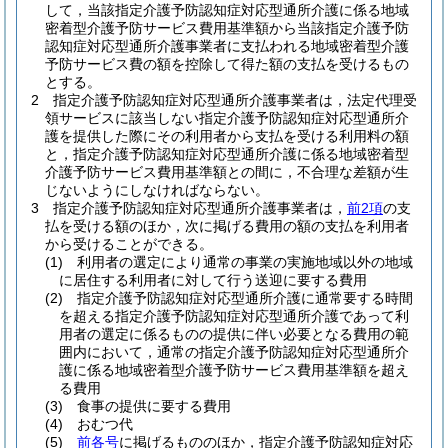
して，当該指定介護予防認知症対応型通所介護に係る地域
密着型介護予防サービス費用基準額から当該指定介護予防
認知症対応型通所介護事業者に支払われる地域密着型介護
予防サービス費の額を控除して得た額の支払を受けるもの
とする。
2
指定介護予防認知症対応型通所介護事業者は，法定代理受
領サービスに該当しない指定介護予防認知症対応型通所介
護を提供した際にその利用者から支払を受ける利用料の額
と，指定介護予防認知症対応型通所介護に係る地域密着型
介護予防サービス費用基準額との間に，不合理な差額が生
じないようにしなければならない。
3
指定介護予防認知症対応型通所介護事業者は，
前2項
の支
払を受ける額のほか，次に掲げる費用の額の支払を利用者
から受けることができる。
(1)
利用者の選定により通常の事業の実施地域以外の地域
に居住する利用者に対して行う送迎に要する費用
(2)
指定介護予防認知症対応型通所介護に通常要する時間
を超える指定介護予防認知症対応型通所介護であって利
用者の選定に係るものの提供に伴い必要となる費用の範
囲内において，通常の指定介護予防認知症対応型通所介
護に係る地域密着型介護予防サービス費用基準額を超え
る費用
(3)
食事の提供に要する費用
(4)
おむつ代
(5)
前各号
に掲げるもののほか，指定介護予防認知症対応