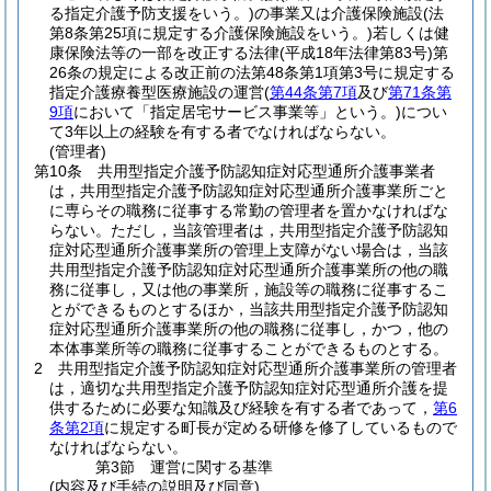
る指定介護予防支援をいう。)
の事業又は介護保険施設
(法
第8条第25項に規定する介護保険施設をいう。)
若しくは健
康保険法等の一部を改正する法律
(平成18年法律第83号)
第
26条の規定による改正前の法第48条第1項第3号に規定する
指定介護療養型医療施設の運営
(
第44条第7項
及び
第71条第
9項
において「指定居宅サービス事業等」という。)
につい
て3年以上の経験を有する者でなければならない。
(管理者)
第10条
共用型指定介護予防認知症対応型通所介護事業者
は，共用型指定介護予防認知症対応型通所介護事業所ごと
に専らその職務に従事する常勤の管理者を置かなければな
らない。
ただし，当該管理者は，共用型指定介護予防認知
症対応型通所介護事業所の管理上支障がない場合は，当該
共用型指定介護予防認知症対応型通所介護事業所の他の職
務に従事し，又は他の事業所，施設等の職務に従事するこ
とができるものとするほか，当該共用型指定介護予防認知
症対応型通所介護事業所の他の職務に従事し，かつ，他の
本体事業所等の職務に従事することができるものとする。
2
共用型指定介護予防認知症対応型通所介護事業所の管理者
は，適切な共用型指定介護予防認知症対応型通所介護を提
供するために必要な知識及び経験を有する者であって，
第6
条第2項
に規定する町長が定める研修を修了しているもので
なければならない。
第3節
運営に関する基準
(内容及び手続の説明及び同意)