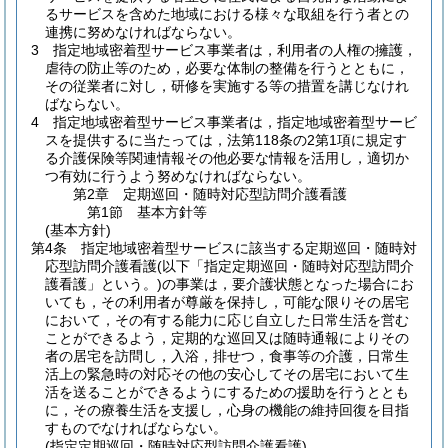
るサービスを含めた地域における様々な取組を行う者との
連携に努めなければならない。
3
指定地域密着型サービス事業者は，利用者の人権の擁護，
虐待の防止等のため，必要な体制の整備を行うとともに，
その従業者に対し，研修を実施する等の措置を講じなけれ
ばならない。
4
指定地域密着型サービス事業者は，指定地域密着型サービ
スを提供するに当たっては，法第118条の2第1項に規定す
る介護保険等関連情報その他必要な情報を活用し，適切か
つ有効に行うよう努めなければならない。
第2章
定期巡回・随時対応型訪問介護看護
第1節
基本方針等
(基本方針)
第4条
指定地域密着型サービスに該当する定期巡回・随時対
応型訪問介護看護
(以下「指定定期巡回・随時対応型訪問介
護看護」という。)
の事業は，要介護状態となった場合にお
いても，その利用者が尊厳を保持し，可能な限りその居宅
において，その有する能力に応じ自立した日常生活を営む
ことができるよう，定期的な巡回又は随時通報によりその
者の居宅を訪問し，入浴，排せつ，食事等の介護，日常生
活上の緊急時の対応その他の安心してその居宅において生
活を送ることができるようにするための援助を行うととも
に，その療養生活を支援し，心身の機能の維持回復を目指
すものでなければならない。
(指定定期巡回・随時対応型訪問介護看護)