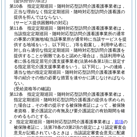
(提供拒否の禁止)
第10条
指定定期巡回・随時対応型訪問介護看護事業者は，
正当な理由なく指定定期巡回・随時対応型訪問介護看護の
提供を拒んではならない。
(サービス提供困難時の対応)
第11条
指定定期巡回・随時対応型訪問介護看護事業者は，
当該指定定期巡回・随時対応型訪問介護看護事業所の通常
の事業の実施地域
(当該事業所が通常時に当該サービスを提
供する地域をいう。以下同じ。)
等を勘案し，利用申込者に
対し自ら適切な指定定期巡回・随時対応型訪問介護看護を
提供することが困難であると認めた場合は，当該利用申込
者に係る指定居宅介護支援事業者
(法第46条第1項に規定す
る指定居宅介護支援事業者をいう。以下同じ。)
への連絡，
適当な他の指定定期巡回・随時対応型訪問介護看護事業者
等の紹介その他の必要な措置を速やかに講じなければなら
ない。
(受給資格等の確認)
第12条
指定定期巡回・随時対応型訪問介護看護事業者は，
指定定期巡回・随時対応型訪問介護看護の提供を求められ
た場合は，その者の提示する被保険者証によって，被保険
者資格，要介護認定の有無及び要介護認定の有効期間を確
かめるものとする。
2
指定定期巡回・随時対応型訪問介護看護事業者は，
前項
の
被保険者証に，法第78条の3第2項の規定により認定審査会
意見が記載されているときは，当該認定審査会意見に配慮