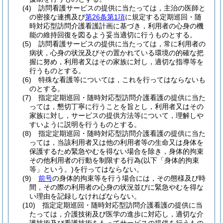
(4)
訪問看護サービスの提供に当たっては，主治の医師と
の密接な連携及び
第26条第1項
に規定する定期巡回・随
時対応型訪問介護看護計画に基づき，利用者の心身の機
能の維持回復を図るよう妥当適切に行うものとする。
(5)
訪問看護サービスの提供に当たっては，常に利用者の
病状，心身の状況及びその置かれている環境の的確な把
握に努め，利用者又はその家族に対し，適切な指導等を
行うものとする。
(6)
特殊な看護等については，これを行ってはならないも
のとする。
(7)
指定定期巡回・随時対応型訪問介護看護の提供に当た
っては，懇切丁寧に行うことを旨とし，利用者又はその
家族に対し，サービスの提供方法等について，理解しや
すいように説明を行うものとする。
(8)
指定定期巡回・随時対応型訪問介護看護の提供に当た
っては，当該利用者又は他の利用者等の生命又は身体を
保護するため緊急やむを得ない場合を除き，身体的拘束
その他利用者の行動を制限する行為
(以下「身体的拘束
等」という。)
を行ってはならない。
(9)
前号
の身体的拘束等を行う場合には，その態様及び時
間，その際の利用者の心身の状況並びに緊急やむを得な
い理由を記録しなければならない。
(10)
指定定期巡回・随時対応型訪問介護看護の提供に当
たっては，介護技術及び医学の進歩に対応し，適切な介