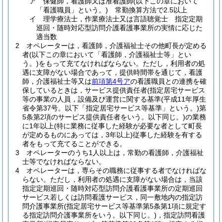
ア
保健師，看護師又は准看護師
(以下この章において
「看護職員」という。)
常勤換算方法で2.5以上
イ
理学療法士，作業療法士又は言語聴覚士 指定定期
巡回・随時対応型訪問介護看護事業所の実情に応じた
適当数
2
オペレーターは，看護師，介護福祉士その他町長が定める
者
(以下この章において「看護師，介護福祉士等」とい
う。)
をもって充てなければならない。
ただし，利用者の処
遇に支障がない場合であって，提供時間帯を通じて，看護
師，介護福祉士等又は
前項第4号ア
の看護職員との連携を確
保しているときは，サービス提供責任者
(指定居宅サービス
等の事業の人員，設備及び運営に関する基準
(平成11年厚生
省令第37号。以下「指定居宅サービス等基準」という。)
第
5条第2項のサービス提供責任者をいう。以下同じ。)
の業務
に1年以上
(特に業務に従事した経験が必要な者として町長
が定めるものにあっては，3年以上)
従事した経験を有する
者をもって充てることができる。
3
オペレーターのうち1人以上は，常勤の看護師，介護福祉
士等でなければならない。
4
オペレーターは，専らその職務に従事する者でなければな
らない。
ただし，利用者の処遇に支障がない場合は，当該
指定定期巡回・随時対応型訪問介護看護事業所の定期巡回
サービス若しくは訪問看護サービス，同一敷地内の指定訪
問介護事業所
(指定居宅サービス等基準第5条第1項に規定す
る指定訪問介護事業所をいう。以下同じ。)
，指定訪問看護