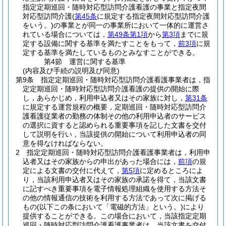
指定定期巡回・随時対応型訪問介護看護の事業と指定夜間
対応型訪問介護
(
第45条
に規定する指定夜間対応型訪問介護
をいう。)
の事業とが同一の事業所において一体的に運営さ
れている場合については，
第49条第1項
から
第3項
までに規
定する設備に関する基準を満たすことをもって，
前3項
に規
定する基準を満たしているものとみなすことができる。
第4節
運営に関する基準
(内容及び手続の説明及び同意)
第9条
指定定期巡回・随時対応型訪問介護看護事業者は，指
定定期巡回・随時対応型訪問介護看護の提供の開始に際
し，あらかじめ，利用申込者又はその家族に対し，
第31条
に規定する運営規程の概要，定期巡回・随時対応型訪問介
護看護従業者の勤務の体制その他の利用申込者のサービス
の選択に資すると認められる重要事項を記した文書を交付
して説明を行い，当該提供の開始について利用申込者の同
意を得なければならない。
2
指定定期巡回・随時対応型訪問介護看護事業者は，利用申
込者又はその家族からの申出があった場合には，
前項
の規
定による文書の交付に代えて，
第5項
に定めるところによ
り，当該利用申込者又はその家族の承諾を得て，当該文書
に記すべき重要事項を電子情報処理組織を使用する方法そ
の他の情報通信の技術を利用する方法であって次に掲げる
もの
(以下この条において「電磁的方法」という。)
により
提供することができる。
この場合において，当該指定定期
巡回・随時対応型訪問介護看護事業者は，当該文書を交付