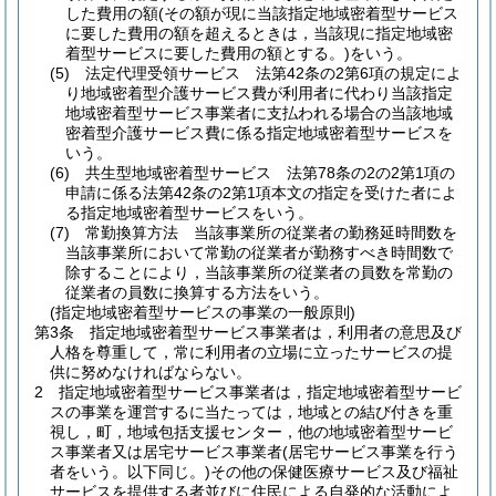
した費用の額
(その額が現に当該指定地域密着型サービス
に要した費用の額を超えるときは，当該現に指定地域密
着型サービスに要した費用の額とする。)
をいう。
(5)
法定代理受領サービス 法第42条の2第6項の規定によ
り地域密着型介護サービス費が利用者に代わり当該指定
地域密着型サービス事業者に支払われる場合の当該地域
密着型介護サービス費に係る指定地域密着型サービスを
いう。
(6)
共生型地域密着型サービス 法第78条の2の2第1項の
申請に係る法第42条の2第1項本文の指定を受けた者によ
る指定地域密着型サービスをいう。
(7)
常勤換算方法 当該事業所の従業者の勤務延時間数を
当該事業所において常勤の従業者が勤務すべき時間数で
除することにより，当該事業所の従業者の員数を常勤の
従業者の員数に換算する方法をいう。
(指定地域密着型サービスの事業の一般原則)
第3条
指定地域密着型サービス事業者は，利用者の意思及び
人格を尊重して，常に利用者の立場に立ったサービスの提
供に努めなければならない。
2
指定地域密着型サービス事業者は，指定地域密着型サービ
スの事業を運営するに当たっては，地域との結び付きを重
視し，町，地域包括支援センター，他の地域密着型サービ
ス事業者又は居宅サービス事業者
(居宅サービス事業を行う
者をいう。以下同じ。)
その他の保健医療サービス及び福祉
サービスを提供する者並びに住民による自発的な活動によ