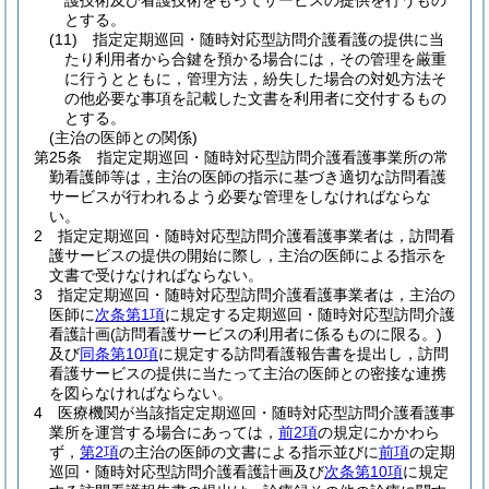
護技術及び看護技術をもってサービスの提供を行うもの
とする。
(11)
指定定期巡回・随時対応型訪問介護看護の提供に当
たり利用者から合鍵を預かる場合には，その管理を厳重
に行うとともに，管理方法，紛失した場合の対処方法そ
の他必要な事項を記載した文書を利用者に交付するもの
とする。
(主治の医師との関係)
第25条
指定定期巡回・随時対応型訪問介護看護事業所の常
勤看護師等は，主治の医師の指示に基づき適切な訪問看護
サービスが行われるよう必要な管理をしなければならな
い。
2
指定定期巡回・随時対応型訪問介護看護事業者は，訪問看
護サービスの提供の開始に際し，主治の医師による指示を
文書で受けなければならない。
3
指定定期巡回・随時対応型訪問介護看護事業者は，主治の
医師に
次条第1項
に規定する定期巡回・随時対応型訪問介護
看護計画
(訪問看護サービスの利用者に係るものに限る。)
及び
同条第10項
に規定する訪問看護報告書を提出し，訪問
看護サービスの提供に当たって主治の医師との密接な連携
を図らなければならない。
4
医療機関が当該指定定期巡回・随時対応型訪問介護看護事
業所を運営する場合にあっては，
前2項
の規定にかかわら
ず，
第2項
の主治の医師の文書による指示並びに
前項
の定期
巡回・随時対応型訪問介護看護計画及び
次条第10項
に規定