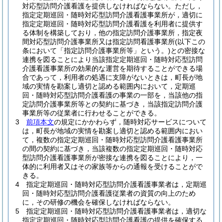
対応型訪問介護看護を提供しなければならない。
ただし，
指定定期巡回・随時対応型訪問介護看護事業所が，適切に
指定定期巡回・随時対応型訪問介護看護を利用者に提供す
る体制を構築しており，他の指定訪問介護事業所，指定夜
間対応型訪問介護事業所又は指定訪問看護事業所
(以下この
条において「指定訪問介護事業所等」という。)
との密接な
連携を図ることにより当該指定定期巡回・随時対応型訪問
介護看護事業所の効果的な運営を期待することができる場
合であって，利用者の処遇に支障がないときは，町長が地
域の実情を勘案し適切と認める範囲内において，定期巡
回・随時対応型訪問介護看護の事業の一部を，当該他の指
定訪問介護事業所等との契約に基づき，当該指定訪問介護
事業所等の従業者に行わせることができる。
3
前項本文
の規定にかかわらず，随時対応サービスについて
は，町長が地域の実情を勘案し適切と認める範囲内におい
て，複数の指定定期巡回・随時対応型訪問介護看護事業所
の間の契約に基づき，当該複数の指定定期巡回・随時対応
型訪問介護看護事業所が密接な連携を図ることにより，一
体的に利用者又はその家族等からの通報を受けることがで
きる。
4
指定定期巡回・随時対応型訪問介護看護事業者は，定期巡
回・随時対応型訪問介護看護従業者の資質の向上のため
に，その研修の機会を確保しなければならない。
5
指定定期巡回・随時対応型訪問介護看護事業者は，適切な
指定定期巡回・随時対応型訪問介護看護の提供を確保する