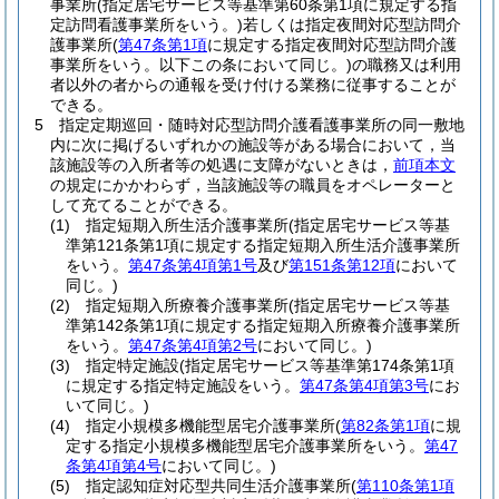
事業所
(指定居宅サービス等基準第60条第1項に規定する指
定訪問看護事業所をいう。)
若しくは指定夜間対応型訪問介
護事業所
(
第47条第1項
に規定する指定夜間対応型訪問介護
事業所をいう。以下この条において同じ。)
の職務又は利用
者以外の者からの通報を受け付ける業務に従事することが
できる。
5
指定定期巡回・随時対応型訪問介護看護事業所の同一敷地
内に次に掲げるいずれかの施設等がある場合において，当
該施設等の入所者等の処遇に支障がないときは，
前項本文
の規定にかかわらず，当該施設等の職員をオペレーターと
して充てることができる。
(1)
指定短期入所生活介護事業所
(指定居宅サービス等基
準第121条第1項に規定する指定短期入所生活介護事業所
をいう。
第47条第4項第1号
及び
第151条第12項
において
同じ。)
(2)
指定短期入所療養介護事業所
(指定居宅サービス等基
準第142条第1項に規定する指定短期入所療養介護事業所
をいう。
第47条第4項第2号
において同じ。)
(3)
指定特定施設
(指定居宅サービス等基準第174条第1項
に規定する指定特定施設をいう。
第47条第4項第3号
にお
いて同じ。)
(4)
指定小規模多機能型居宅介護事業所
(
第82条第1項
に規
定する指定小規模多機能型居宅介護事業所をいう。
第47
条第4項第4号
において同じ。)
(5)
指定認知症対応型共同生活介護事業所
(
第110条第1項