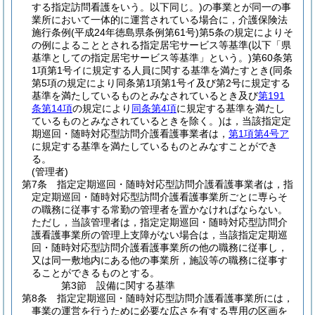
する指定訪問看護をいう。以下同じ。)
の事業とが同一の事
業所において一体的に運営されている場合に，介護保険法
施行条例
(平成24年徳島県条例第61号)
第5条の規定によりそ
の例によることとされる指定居宅サービス等基準
(以下「県
基準としての指定居宅サービス等基準」という。)
第60条第
1項第1号イに規定する人員に関する基準を満たすとき
(同条
第5項の規定により同条第1項第1号イ及び第2号に規定する
基準を満たしているものとみなされているとき及び
第191
条第14項
の規定により
同条第4項
に規定する基準を満たし
ているものとみなされているときを除く。)
は，当該指定定
期巡回・随時対応型訪問介護看護事業者は，
第1項第4号ア
に規定する基準を満たしているものとみなすことができ
る。
(管理者)
第7条
指定定期巡回・随時対応型訪問介護看護事業者は，指
定定期巡回・随時対応型訪問介護看護事業所ごとに専らそ
の職務に従事する常勤の管理者を置かなければならない。
ただし，当該管理者は，指定定期巡回・随時対応型訪問介
護看護事業所の管理上支障がない場合は，当該指定定期巡
回・随時対応型訪問介護看護事業所の他の職務に従事し，
又は同一敷地内にある他の事業所，施設等の職務に従事す
ることができるものとする。
第3節
設備に関する基準
第8条
指定定期巡回・随時対応型訪問介護看護事業所には，
事業の運営を行うために必要な広さを有する専用の区画を