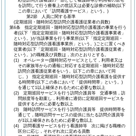
応型訪問介護看護の一部として看護師等が利用者の居宅
を訪問して行う療養上の世話又は必要な診療の補助
(以下
この章において「訪問看護サービス」という。)
第2節
人員に関する基準
(定期巡回・随時対応型訪問介護看護従業者の員数)
第6条
指定定期巡回・随時対応型訪問介護看護の事業を行う
者
(以下「指定定期巡回・随時対応型訪問介護看護事業者」
という。)
が当該事業を行う事業所
(以下「指定定期巡回・
随時対応型訪問介護看護事業所」という。)
ごとに置くべき
従業者
(以下「定期巡回・随時対応型訪問介護看護従業者」
という。)
の職種及び員数は，次のとおりとする。
(1)
オペレーター
(随時対応サービスとして，利用者又は
その家族等からの通報に対応する定期巡回・随時対応型
訪問介護看護従業者をいう。以下この章において同
じ。)
指定定期巡回・随時対応型訪問介護看護を提供す
る時間帯
(以下この条において「提供時間帯」という。)
を通じて1以上確保されるために必要な数以上
(2)
定期巡回サービスを行う訪問介護員等 交通事情，訪
問頻度等を勘案し，利用者に適切に定期巡回サービスを
提供するために必要な数以上
(3)
随時訪問サービスを行う訪問介護員等 提供時間帯を
通じて，随時訪問サービスの提供に当たる訪問介護員等
が1以上確保されるために必要な数以上
(4)
訪問看護サービスを行う看護師等 次に掲げる職種の
区分に応じ，それぞれ次に定める員数