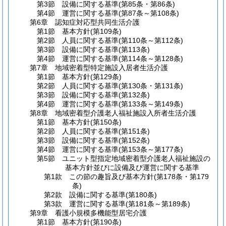
第3節
設備に関する基準
(第85条・第86条)
第4節
運営に関する基準
(第87条～第108条)
第6章
認知症対応型共同生活介護
第1節
基本方針
(第109条)
第2節
人員に関する基準
(第110条～第112条)
第3節
設備に関する基準
(第113条)
第4節
運営に関する基準
(第114条～第128条)
第7章
地域密着型特定施設入居者生活介護
第1節
基本方針
(第129条)
第2節
人員に関する基準
(第130条・第131条)
第3節
設備に関する基準
(第132条)
第4節
運営に関する基準
(第133条～第149条)
第8章
地域密着型介護老人福祉施設入所者生活介護
第1節
基本方針
(第150条)
第2節
人員に関する基準
(第151条)
第3節
設備に関する基準
(第152条)
第4節
運営に関する基準
(第153条～第177条)
第5節
ユニット型指定地域密着型介護老人福祉施設の
基本方針並びに設備及び運営に関する基準
第1款
この節の趣旨及び基本方針
(第178条・第179
条)
第2款
設備に関する基準
(第180条)
第3款
運営に関する基準
(第181条～第189条)
第9章
看護小規模多機能型居宅介護
第1節
基本方針
(第190条)