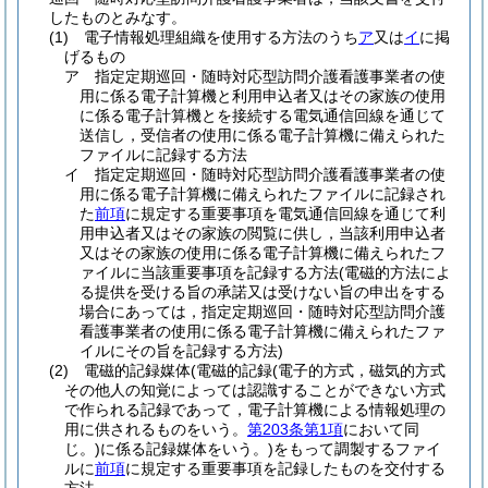
したものとみなす。
(1)
電子情報処理組織を使用する方法のうち
ア
又は
イ
に掲
げるもの
ア
指定定期巡回・随時対応型訪問介護看護事業者の使
用に係る電子計算機と利用申込者又はその家族の使用
に係る電子計算機とを接続する電気通信回線を通じて
送信し，受信者の使用に係る電子計算機に備えられた
ファイルに記録する方法
イ
指定定期巡回・随時対応型訪問介護看護事業者の使
用に係る電子計算機に備えられたファイルに記録され
た
前項
に規定する重要事項を電気通信回線を通じて利
用申込者又はその家族の閲覧に供し，当該利用申込者
又はその家族の使用に係る電子計算機に備えられたフ
ァイルに当該重要事項を記録する方法
(電磁的方法によ
る提供を受ける旨の承諾又は受けない旨の申出をする
場合にあっては，指定定期巡回・随時対応型訪問介護
看護事業者の使用に係る電子計算機に備えられたファ
イルにその旨を記録する方法)
(2)
電磁的記録媒体
(電磁的記録
(電子的方式，磁気的方式
その他人の知覚によっては認識することができない方式
で作られる記録であって，電子計算機による情報処理の
用に供されるものをいう。
第203条第1項
において同
じ。)
に係る記録媒体をいう。)
をもって調製するファイ
ルに
前項
に規定する重要事項を記録したものを交付する