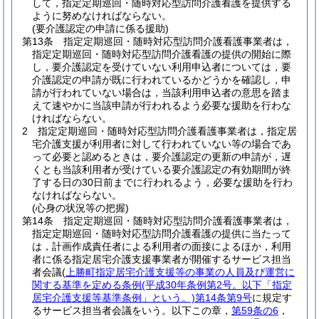
して，指定定期巡回・随時対応型訪問介護看護を提供する
ように努めなければならない。
(要介護認定の申請に係る援助)
第13条
指定定期巡回・随時対応型訪問介護看護事業者は，
指定定期巡回・随時対応型訪問介護看護の提供の開始に際
し，要介護認定を受けていない利用申込者については，要
介護認定の申請が既に行われているかどうかを確認し，申
請が行われていない場合は，当該利用申込者の意思を踏ま
えて速やかに当該申請が行われるよう必要な援助を行わな
ければならない。
2
指定定期巡回・随時対応型訪問介護看護事業者は，指定居
宅介護支援が利用者に対して行われていない等の場合であ
って必要と認めるときは，要介護認定の更新の申請が，遅
くとも当該利用者が受けている要介護認定の有効期間が終
了する日の30日前までに行われるよう，必要な援助を行わ
なければならない。
(心身の状況等の把握)
第14条
指定定期巡回・随時対応型訪問介護看護事業者は，
指定定期巡回・随時対応型訪問介護看護の提供に当たって
は，計画作成責任者による利用者の面接によるほか，利用
者に係る指定居宅介護支援事業者が開催するサービス担当
者会議
(
上勝町指定居宅介護支援等の事業の人員及び運営に
関する基準を定める条例
(平成30年条例第2号。以下「指定
居宅介護支援等基準条例」という。)
第14条第9号
に規定す
るサービス担当者会議をいう。以下この章，
第59条の6
，