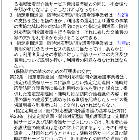
る地域密着型介護サービス費用基準額との間に，不合理な
差額が生じないようにしなければならない。
3
指定定期巡回・随時対応型訪問介護看護事業者は，
前2項
の支払を受ける額のほか，利用者の選定により通常の事業
の実施地域以外の地域の居宅において指定定期巡回・随時
対応型訪問介護看護を行う場合は，それに要した交通費の
額の支払を利用者から受けることができる。
4
指定定期巡回・随時対応型訪問介護看護事業者は，
前項
の
費用の額に係るサービスの提供に当たっては，あらかじ
め，利用者又はその家族に対し，当該サービスの内容及び
費用について説明を行い，利用者の同意を得なければなら
ない。
(保険給付の請求のための証明書の交付)
第22条
指定定期巡回・随時対応型訪問介護看護事業者は，
法定代理受領サービスに該当しない指定定期巡回・随時対
応型訪問介護看護に係る利用料の支払を受けた場合は，提
供した指定定期巡回・随時対応型訪問介護看護の内容，費
用の額その他必要と認められる事項を記載したサービス提
供証明書を利用者に対して交付しなければならない。
(指定定期巡回・随時対応型訪問介護看護の基本取扱方針)
第23条
指定定期巡回・随時対応型訪問介護看護は，定期巡
回サービス及び訪問看護サービスについては，利用者の要
介護状態の軽減又は悪化の防止に資するよう，その目標を
設定し，計画的に行うとともに，随時対応サービス及び随
時訪問サービスについては，利用者からの随時の通報に適