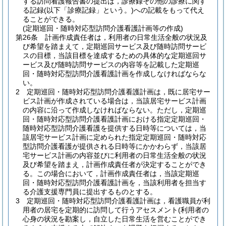
する訪問看護報告書の提出は，診療録その他の診療に関す
る記録
(以下「診療記録」という。)
への記載をもって代え
ることができる。
(定期巡回・随時対応型訪問介護看護計画等の作成)
第26条
計画作成責任者は，利用者の日常生活全般の状況及
び希望を踏まえて，定期巡回サービス及び随時訪問サービ
スの目標，当該目標を達成するための具体的な定期巡回サ
ービス及び随時訪問サービスの内容等を記載した定期巡
回・随時対応型訪問介護看護計画を作成しなければならな
い。
2
定期巡回・随時対応型訪問介護看護計画は，既に居宅サー
ビス計画が作成されている場合は，当該居宅サービス計画
の内容に沿って作成しなければならない。
ただし，定期巡
回・随時対応型訪問介護看護計画における指定定期巡回・
随時対応型訪問介護看護を提供する日時等については，当
該居宅サービス計画に定められた指定定期巡回・随時対応
型訪問介護看護が提供される日時等にかかわらず，当該居
宅サービス計画の内容並びに利用者の日常生活全般の状況
及び希望を踏まえ，計画作成責任者が決定することができ
る。
この場合において，計画作成責任者は，当該定期巡
回・随時対応型訪問介護看護計画を，当該利用者を担当す
る介護支援専門員に提出するものとする。
3
定期巡回・随時対応型訪問介護看護計画は，看護職員が利
用者の居宅を定期的に訪問して行うアセスメント
(利用者の
心身の状況を勘案し，自立した日常生活を営むことができ