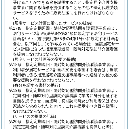
受けることができる旨を説明すること，指定居宅介護支援
事業者に関する情報を提供することその他の法定代理受領
サービスを行うために必要な援助を行わなければならな
い。
(居宅サービス計画に沿ったサービスの提供)
第17条
指定定期巡回・随時対応型訪問介護看護事業者は，
居宅サービス計画
(法第8条第24項に規定する居宅サービス
計画をいい，施行規則第65条の4第1号ハに規定する計画を
含む。以下同じ。)
が作成されている場合は，当該居宅サー
ビス計画に沿った指定定期巡回・随時対応型訪問介護看護
を提供しなければならない。
(居宅サービス計画等の変更の援助)
第18条
指定定期巡回・随時対応型訪問介護看護事業者は，
利用者が居宅サービス計画の変更を希望する場合は，当該
利用者に係る指定居宅介護支援事業者への連絡その他の必
要な援助を行わなければならない。
(身分を証する書類の携行)
第19条
指定定期巡回・随時対応型訪問介護看護事業者は，
定期巡回・随時対応型訪問介護看護従業者に身分を証する
書類を携行させ，面接時，初回訪問時及び利用者又はその
家族から求められたときは，これを提示すべき旨を指導し
なければならない。
(サービスの提供の記録)
第20条
指定定期巡回・随時対応型訪問介護看護事業者は，
指定定期巡回・随時対応型訪問介護看護を提供した際に