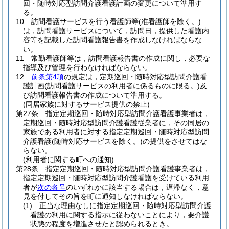
回・随時対応型訪問介護看護計画の変更について準用す
る。
10
訪問看護サービスを行う看護師等
(准看護師を除く。)
は，訪問看護サービスについて，訪問日，提供した看護内
容等を記載した訪問看護報告書を作成しなければならな
い。
11
常勤看護師等は，訪問看護報告書の作成に関し，必要な
指導及び管理を行わなければならない。
12
前条第4項
の規定は，定期巡回・随時対応型訪問介護看
護計画
(訪問看護サービスの利用者に係るものに限る。)
及
び訪問看護報告書の作成について準用する。
(同居家族に対するサービス提供の禁止)
第27条
指定定期巡回・随時対応型訪問介護看護事業者は，
定期巡回・随時対応型訪問介護看護従業者に，その同居の
家族である利用者に対する指定定期巡回・随時対応型訪問
介護看護
(随時対応サービスを除く。)
の提供をさせてはな
らない。
(利用者に関する町への通知)
第28条
指定定期巡回・随時対応型訪問介護看護事業者は，
指定定期巡回・随時対応型訪問介護看護を受けている利用
者が
次の各号
のいずれかに該当する場合は，遅滞なく，意
見を付してその旨を町に通知しなければならない。
(1)
正当な理由なしに指定定期巡回・随時対応型訪問介護
看護の利用に関する指示に従わないことにより，要介護
状態の程度を増進させたと認められるとき。