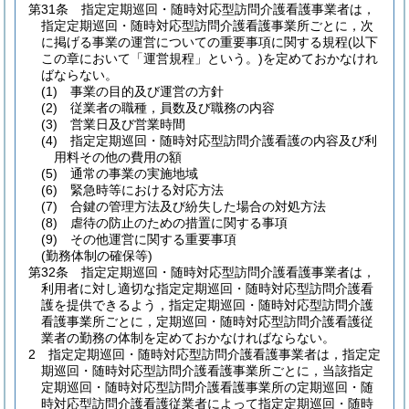
第31条
指定定期巡回・随時対応型訪問介護看護事業者は，
指定定期巡回・随時対応型訪問介護看護事業所ごとに，次
に掲げる事業の運営についての重要事項に関する規程
(以下
この章において「運営規程」という。)
を定めておかなけれ
ばならない。
(1)
事業の目的及び運営の方針
(2)
従業者の職種，員数及び職務の内容
(3)
営業日及び営業時間
(4)
指定定期巡回・随時対応型訪問介護看護の内容及び利
用料その他の費用の額
(5)
通常の事業の実施地域
(6)
緊急時等における対応方法
(7)
合鍵の管理方法及び紛失した場合の対処方法
(8)
虐待の防止のための措置に関する事項
(9)
その他運営に関する重要事項
(勤務体制の確保等)
第32条
指定定期巡回・随時対応型訪問介護看護事業者は，
利用者に対し適切な指定定期巡回・随時対応型訪問介護看
護を提供できるよう，指定定期巡回・随時対応型訪問介護
看護事業所ごとに，定期巡回・随時対応型訪問介護看護従
業者の勤務の体制を定めておかなければならない。
2
指定定期巡回・随時対応型訪問介護看護事業者は，指定定
期巡回・随時対応型訪問介護看護事業所ごとに，当該指定
定期巡回・随時対応型訪問介護看護事業所の定期巡回・随
時対応型訪問介護看護従業者によって指定定期巡回・随時