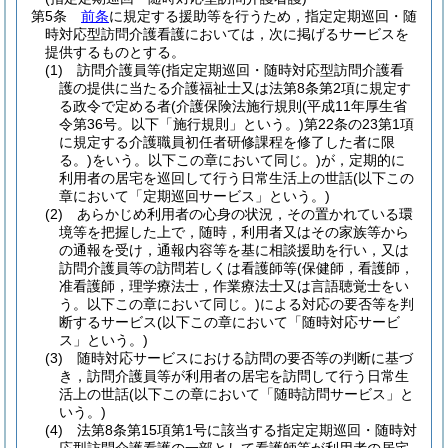
第5条
前条
に規定する援助等を行うため，指定定期巡回・随
時対応型訪問介護看護においては，次に掲げるサービスを
提供するものとする。
(1)
訪問介護員等
(指定定期巡回・随時対応型訪問介護看
護の提供に当たる介護福祉士又は法第8条第2項に規定す
る政令で定める者
(介護保険法施行規則
(平成11年厚生省
令第36号。以下「施行規則」という。)
第22条の23第1項
に規定する介護職員初任者研修課程を修了した者に限
る。)
をいう。以下この章において同じ。)
が，定期的に
利用者の居宅を巡回して行う日常生活上の世話
(以下この
章において「定期巡回サービス」という。)
(2)
あらかじめ利用者の心身の状況，その置かれている環
境等を把握した上で，随時，利用者又はその家族等から
の通報を受け，通報内容等を基に相談援助を行い，又は
訪問介護員等の訪問若しくは看護師等
(保健師，看護師，
准看護師，理学療法士，作業療法士又は言語聴覚士をい
う。以下この章において同じ。)
による対応の要否等を判
断するサービス
(以下この章において「随時対応サービ
ス」という。)
(3)
随時対応サービスにおける訪問の要否等の判断に基づ
き，訪問介護員等が利用者の居宅を訪問して行う日常生
活上の世話
(以下この章において「随時訪問サービス」と
いう。)
(4)
法第8条第15項第1号に該当する指定定期巡回・随時対