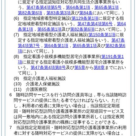
に規定する指定認知症対応型共同生活介護事業所をい
う。
第47条第4項第5号
，
第64条第1項
，
第65条第1項
，
第82条第6項
，
第83条第3項
及び
第84条
において同じ。)
(6)
指定地域密着型特定施設
(
第129条第1項
に規定する指
定地域密着型特定施設をいう。
第47条第4項第6号
，
第64
条第1項
，
第65条第1項
及び
第82条第6項
において同じ。)
(7)
指定地域密着型介護老人福祉施設
(
第150条第1項
に規
定する指定地域密着型介護老人福祉施設をいう。
第47条
第4項第7号
，
第64条第1項
，
第65条第1項
及び
第82条第6
項
において同じ。)
(8)
指定看護小規模多機能型居宅介護事業所
(
第191条第1
項
に規定する指定看護小規模多機能型居宅介護事業所を
いう。
第47条第4項第8号
及び
第5章
から
第8章
までにおい
て同じ。)
(9)
指定介護老人福祉施設
(10)
介護老人保健施設
(11)
介護医療院
6
随時訪問サービスを行う訪問介護員等は，専ら当該随時訪
問サービスの提供に当たる者でなければならない。
ただ
し，利用者の処遇に支障がない場合は，当該指定定期巡
回・随時対応型訪問介護看護事業所の定期巡回サービス又
は同一敷地内にある指定訪問介護事業所若しくは指定夜間
対応型訪問介護事業所の職務に従事することができる。
7
当該指定定期巡回・随時対応型訪問介護看護事業所の利用
者に対する随時対応サービスの提供に支障がない場合は，