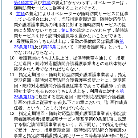
第4項本文
及び
前項
の規定にかかわらず，オペレーターは，
随時訪問サービスに従事することができる。
8
前項
の規定によりオペレーターが随時訪問サービスに従事
している場合において，当該指定定期巡回・随時対応型訪
問介護看護事業所の利用者に対する随時訪問サービスの提
供に支障がないときは，
第1項
の規定にかかわらず，随時訪
問サービスを行う訪問介護員等を置かないことができる。
9
看護職員のうち1人以上は，常勤の保健師又は看護師
(
第
25条第1項
及び
第26条
において「常勤看護師等」という。)
でなければならない。
10
看護職員のうち1人以上は，提供時間帯を通じて，指定
定期巡回・随時対応型訪問介護看護事業者との連絡体制が
確保された者でなければならない。
11
指定定期巡回・随時対応型訪問介護看護事業者は，指定
定期巡回・随時対応型訪問介護看護事業所ごとに，定期巡
回・随時対応型訪問介護看護従業者であって看護師，介護
福祉士等であるもののうち1人以上を，利用者に対する
第
26条第1項
に規定する定期巡回・随時対応型訪問介護看護
計画の作成に従事する者
(以下この章において「計画作成責
任者」という。)
としなければならない。
12
指定定期巡回・随時対応型訪問介護看護事業者が指定訪
問看護事業者
(指定居宅サービス等基準第60条第1項に規定
する指定訪問看護事業者をいう。以下同じ。)
の指定を併せ
て受け，かつ，指定定期巡回・随時対応型訪問介護看護の
事業と指定訪問看護
(指定居宅サービス等基準第59条に規定