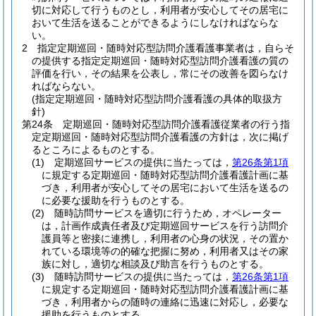
切に対応して行うものとし，利用者が安心してその居宅に
おいて生活を送ることができるようにしなければならな
い。
2
指定定期巡回・随時対応型訪問介護看護事業者は，自らそ
の提供する指定定期巡回・随時対応型訪問介護看護の質の
評価を行い，その結果を公表し，常にその改善を図らなけ
ればならない。
(指定定期巡回・随時対応型訪問介護看護の具体的取扱方
針)
第24条
定期巡回・随時対応型訪問介護看護従業者の行う指
定定期巡回・随時対応型訪問介護看護の方針は，次に掲げ
るところによるものとする。
(1)
定期巡回サービスの提供に当たっては，
第26条第1項
に規定する定期巡回・随時対応型訪問介護看護計画に基
づき，利用者が安心してその居宅において生活を送るの
に必要な援助を行うものとする。
(2)
随時訪問サービスを適切に行うため，オペレーター
は，計画作成責任者及び定期巡回サービスを行う訪問介
護員等と密接に連携し，利用者の心身の状況，その置か
れている環境等の的確な把握に努め，利用者又はその家
族に対し，適切な相談及び助言を行うものとする。
(3)
随時訪問サービスの提供に当たっては，
第26条第1項
に規定する定期巡回・随時対応型訪問介護看護計画に基
づき，利用者からの随時の連絡に迅速に対応し，必要な
援助を行うものとする。