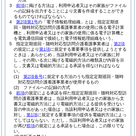
方法
3
前項
に掲げる方法は，利用申込者又はその家族がファイル
への記録を出力することにより文書を作成することができ
るものでなければならない。
4
第2項第1号
の「電子情報処理組織」とは，指定定期巡
回・随時対応型訪問介護看護事業者の使用に係る電子計算
機と，利用申込者又はその家族の使用に係る電子計算機と
を電気通信回線で接続した電子情報処理組織をいう。
5
指定定期巡回・随時対応型訪問介護看護事業者は，
第2項
の規定により
第1項
に規定する重要事項を提供しようとする
ときは，あらかじめ，当該利用申込者又はその家族に対
し，その用いる次に掲げる電磁的方法の種類及び内容を示
し，文書又は電磁的方法による承諾を得なければならな
い。
(1)
第2項各号
に規定する方法のうち指定定期巡回・随時
対応型訪問介護看護事業者が使用するもの
(2)
ファイルへの記録の方式
6
前項
の規定による承諾を得た指定定期巡回・随時対応型訪
問介護看護事業者は，当該利用申込者又はその家族から文
書又は電磁的方法により電磁的方法による提供を受けない
旨の申出があった場合は，当該利用申込者又はその家族に
対し，
第1項
に規定する重要事項の提供を電磁的方法によっ
てしてはならない。
ただし，当該利用申込者又はその家族
が再び
前項
の規定による承諾をした場合は，この限りでな
い。