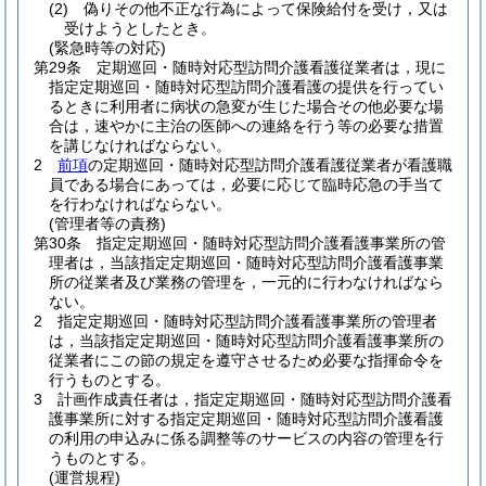
(2)
偽りその他不正な行為によって保険給付を受け，又は
受けようとしたとき。
(緊急時等の対応)
第29条
定期巡回・随時対応型訪問介護看護従業者は，現に
指定定期巡回・随時対応型訪問介護看護の提供を行ってい
るときに利用者に病状の急変が生じた場合その他必要な場
合は，速やかに主治の医師への連絡を行う等の必要な措置
を講じなければならない。
2
前項
の定期巡回・随時対応型訪問介護看護従業者が看護職
員である場合にあっては，必要に応じて臨時応急の手当て
を行わなければならない。
(管理者等の責務)
第30条
指定定期巡回・随時対応型訪問介護看護事業所の管
理者は，当該指定定期巡回・随時対応型訪問介護看護事業
所の従業者及び業務の管理を，一元的に行わなければなら
ない。
2
指定定期巡回・随時対応型訪問介護看護事業所の管理者
は，当該指定定期巡回・随時対応型訪問介護看護事業所の
従業者にこの節の規定を遵守させるため必要な指揮命令を
行うものとする。
3
計画作成責任者は，指定定期巡回・随時対応型訪問介護看
護事業所に対する指定定期巡回・随時対応型訪問介護看護
の利用の申込みに係る調整等のサービスの内容の管理を行
うものとする。
(運営規程)