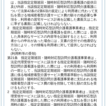
は，当該指定定期巡回・随時対応型訪問介護看護の提供日
及び内容，当該指定定期巡回・随時対応型訪問介護看護に
ついて法第42条の2第6項の規定により利用者に代わって支
払を受ける地域密着型介護サービス費の額その他必要な事
項を，利用者の居宅サービス計画を記載した書面又はこれ
に準ずる書面に記載しなければならない。
2
指定定期巡回・随時対応型訪問介護看護事業者は，指定定
期巡回・随時対応型訪問介護看護を提供した際には，提供
した具体的なサービスの内容等を記録するとともに，利用
者からの申出があった場合には，文書の交付その他適切な
方法により，その情報を利用者に対して提供しなければな
らない。
(利用料等の受領)
第21条
指定定期巡回・随時対応型訪問介護看護事業者は，
法定代理受領サービスに該当する指定定期巡回・随時対応
型訪問介護看護を提供した際には，その利用者から利用料
の一部として，当該指定定期巡回・随時対応型訪問介護看
護に係る地域密着型介護サービス費用基準額から当該指定
定期巡回・随時対応型訪問介護看護事業者に支払われる地
域密着型介護サービス費の額を控除して得た額の支払を受
けるものとする。
2
指定定期巡回・随時対応型訪問介護看護事業者は，法定代
理受領サービスに該当しない指定定期巡回・随時対応型訪
問介護看護を提供した際にその利用者から支払を受ける利
用料の額と，指定定期巡回・随時対応型訪問介護看護に係