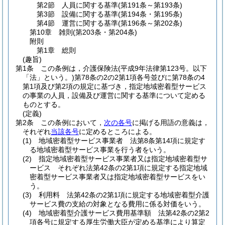
第2節
人員に関する基準
(第191条～第193条)
第3節
設備に関する基準
(第194条・第195条)
第4節
運営に関する基準
(第196条～第202条)
第10章
雑則
(第203条・第204条)
附則
第1章
総則
(趣旨)
第1条
この条例は，介護保険法
(平成9年法律第123号。以下
「法」という。)
第78条の2の2第1項各号並びに第78条の4
第1項及び第2項の規定に基づき，指定地域密着型サービス
の事業の人員，設備及び運営に関する基準について定める
ものとする。
(定義)
第2条
この条例において，
次の各号
に掲げる用語の意義は，
それぞれ
当該各号
に定めるところによる。
(1)
地域密着型サービス事業者 法第8条第14項に規定す
る地域密着型サービス事業を行う者をいう。
(2)
指定地域密着型サービス事業者又は指定地域密着型サ
ービス それぞれ法第42条の2第1項に規定する指定地域
密着型サービス事業者又は指定地域密着型サービスをい
う。
(3)
利用料 法第42条の2第1項に規定する地域密着型介護
サービス費の支給の対象となる費用に係る対価をいう。
(4)
地域密着型介護サービス費用基準額 法第42条の2第2
項各号に規定する厚生労働大臣が定める基準により算定