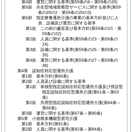
第4節
運営に関する基準
(第59条の6～第59条の20)
第5節
共生型地域密着型サービスに関する基準
(第59
条の20の2・第59条の20の3)
第6節
指定療養通所介護の事業の基本方針並びに人
員，設備及び運営に関する基準
第1款
この節の趣旨及び基本方針
(第59条の21・第
59条の22)
第2款
人員に関する基準
(第59条の23・第59条の
24)
第3款
設備に関する基準
(第59条の25・第59条の
26)
第4款
運営に関する基準
(第59条の27～第59条の
38)
第4章
認知症対応型通所介護
第1節
基本方針
(第60条)
第2節
人員及び設備に関する基準
第1款
単独型指定認知症対応型通所介護及び併設型
指定認知症対応型通所介護
(第61条～第63
条)
第2款
共用型指定認知症対応型通所介護
(第64条～
第66条)
第3節
運営に関する基準
(第67条～第80条)
第5章
小規模多機能型居宅介護
第1節
基本方針
(第81条)
第2節
人員に関する基準
(第82条～第84条)