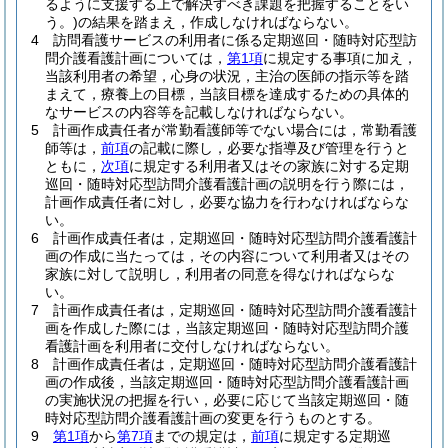
るように支援する上で解決すべき課題を把握することをい
う。)
の結果を踏まえ，作成しなければならない。
4
訪問看護サービスの利用者に係る定期巡回・随時対応型訪
問介護看護計画については，
第1項
に規定する事項に加え，
当該利用者の希望，心身の状況，主治の医師の指示等を踏
まえて，療養上の目標，当該目標を達成するための具体的
なサービスの内容等を記載しなければならない。
5
計画作成責任者が常勤看護師等でない場合には，常勤看護
師等は，
前項
の記載に際し，必要な指導及び管理を行うと
ともに，
次項
に規定する利用者又はその家族に対する定期
巡回・随時対応型訪問介護看護計画の説明を行う際には，
計画作成責任者に対し，必要な協力を行わなければならな
い。
6
計画作成責任者は，定期巡回・随時対応型訪問介護看護計
画の作成に当たっては，その内容について利用者又はその
家族に対して説明し，利用者の同意を得なければならな
い。
7
計画作成責任者は，定期巡回・随時対応型訪問介護看護計
画を作成した際には，当該定期巡回・随時対応型訪問介護
看護計画を利用者に交付しなければならない。
8
計画作成責任者は，定期巡回・随時対応型訪問介護看護計
画の作成後，当該定期巡回・随時対応型訪問介護看護計画
の実施状況の把握を行い，必要に応じて当該定期巡回・随
時対応型訪問介護看護計画の変更を行うものとする。
9
第1項
から
第7項
までの規定は，
前項
に規定する定期巡