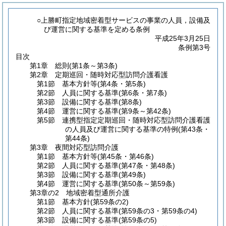
○上勝町指定地域密着型サービスの事業の人員，設備及
び運営に関する基準を定める条例
平成25年3月25日
条例第3号
目次
第1章
総則
(第1条～第3条)
第2章
定期巡回・随時対応型訪問介護看護
第1節
基本方針等
(第4条・第5条)
第2節
人員に関する基準
(第6条・第7条)
第3節
設備に関する基準
(第8条)
第4節
運営に関する基準
(第9条～第42条)
第5節
連携型指定定期巡回・随時対応型訪問介護看護
の人員及び運営に関する基準の特例
(第43条・
第44条)
第3章
夜間対応型訪問介護
第1節
基本方針等
(第45条・第46条)
第2節
人員に関する基準
(第47条・第48条)
第3節
設備に関する基準
(第49条)
第4節
運営に関する基準
(第50条～第59条)
第3章の2
地域密着型通所介護
第1節
基本方針
(第59条の2)
第2節
人員に関する基準
(第59条の3・第59条の4)
第3節
設備に関する基準
(第59条の5)