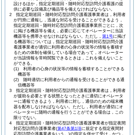
設けるほか，指定定期巡回・随時対応型訪問介護看護の提
供に必要な設備及び備品等を備えなければならない。
2
指定定期巡回・随時対応型訪問介護看護事業者は，利用者
が円滑に通報し，迅速な対応を受けることができるよう，
指定定期巡回・随時対応型訪問介護看護事業所ごとに，次
に掲げる機器等を備え，必要に応じてオペレーターに当該
機器等を携帯させなければならない。
ただし，
第1号
に掲げ
る機器等については，指定定期巡回・随時対応型訪問介護
看護事業者が適切に利用者の心身の状況等の情報を蓄積す
るための体制を確保している場合であって，オペレーター
が当該情報を常時閲覧できるときは，これを備えないこと
ができる。
(1)
利用者の心身の状況等の情報を蓄積することができる
機器等
(2)
随時適切に利用者からの通報を受けることができる通
信機器等
3
指定定期巡回・随時対応型訪問介護看護事業者は，利用者
が援助を必要とする状態となったときに適切にオペレータ
ーに通報できるよう，利用者に対し，通信のための端末機
器を配布しなければならない。
ただし，利用者が適切にオ
ペレーターに随時の通報を行うことができる場合は，この
限りでない。
4
指定定期巡回・随時対応型訪問介護看護事業者が指定夜間
対応型訪問介護事業者
(
第47条第1項
に規定する指定夜間対
応型訪問介護事業者をいう。)
の指定を併せて受け，かつ，