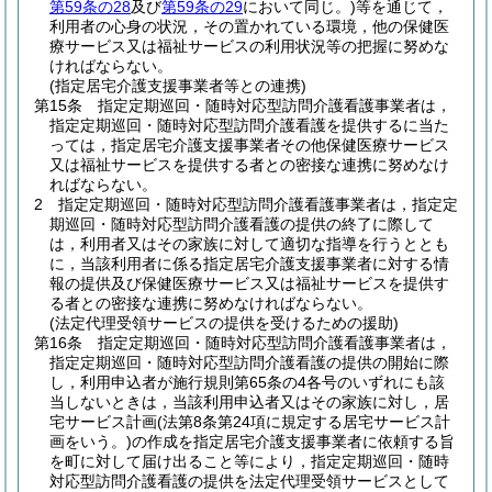
第59条の28
及び
第59条の29
において同じ。)
等を通じて，
利用者の心身の状況，その置かれている環境，他の保健医
療サービス又は福祉サービスの利用状況等の把握に努めな
ければならない。
(指定居宅介護支援事業者等との連携)
第15条
指定定期巡回・随時対応型訪問介護看護事業者は，
指定定期巡回・随時対応型訪問介護看護を提供するに当た
っては，指定居宅介護支援事業者その他保健医療サービス
又は福祉サービスを提供する者との密接な連携に努めなけ
ればならない。
2
指定定期巡回・随時対応型訪問介護看護事業者は，指定定
期巡回・随時対応型訪問介護看護の提供の終了に際して
は，利用者又はその家族に対して適切な指導を行うととも
に，当該利用者に係る指定居宅介護支援事業者に対する情
報の提供及び保健医療サービス又は福祉サービスを提供す
る者との密接な連携に努めなければならない。
(法定代理受領サービスの提供を受けるための援助)
第16条
指定定期巡回・随時対応型訪問介護看護事業者は，
指定定期巡回・随時対応型訪問介護看護の提供の開始に際
し，利用申込者が施行規則第65条の4各号のいずれにも該
当しないときは，当該利用申込者又はその家族に対し，居
宅サービス計画
(法第8条第24項に規定する居宅サービス計
画をいう。)
の作成を指定居宅介護支援事業者に依頼する旨
を町に対して届け出ること等により，指定定期巡回・随時
対応型訪問介護看護の提供を法定代理受領サービスとして