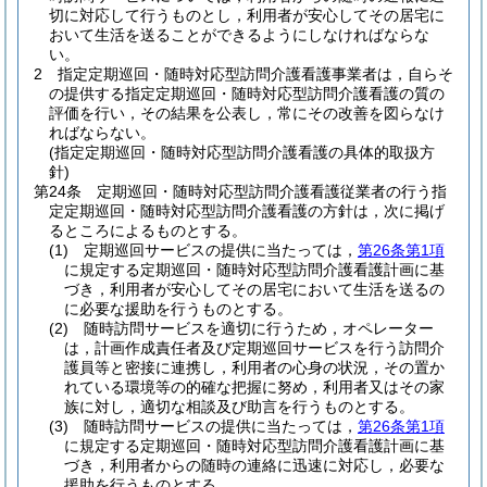
切に対応して行うものとし，利用者が安心してその居宅に
おいて生活を送ることができるようにしなければならな
い。
2
指定定期巡回・随時対応型訪問介護看護事業者は，自らそ
の提供する指定定期巡回・随時対応型訪問介護看護の質の
評価を行い，その結果を公表し，常にその改善を図らなけ
ればならない。
(指定定期巡回・随時対応型訪問介護看護の具体的取扱方
針)
第24条
定期巡回・随時対応型訪問介護看護従業者の行う指
定定期巡回・随時対応型訪問介護看護の方針は，次に掲げ
るところによるものとする。
(1)
定期巡回サービスの提供に当たっては，
第26条第1項
に規定する定期巡回・随時対応型訪問介護看護計画に基
づき，利用者が安心してその居宅において生活を送るの
に必要な援助を行うものとする。
(2)
随時訪問サービスを適切に行うため，オペレーター
は，計画作成責任者及び定期巡回サービスを行う訪問介
護員等と密接に連携し，利用者の心身の状況，その置か
れている環境等の的確な把握に努め，利用者又はその家
族に対し，適切な相談及び助言を行うものとする。
(3)
随時訪問サービスの提供に当たっては，
第26条第1項
に規定する定期巡回・随時対応型訪問介護看護計画に基
づき，利用者からの随時の連絡に迅速に対応し，必要な
援助を行うものとする。