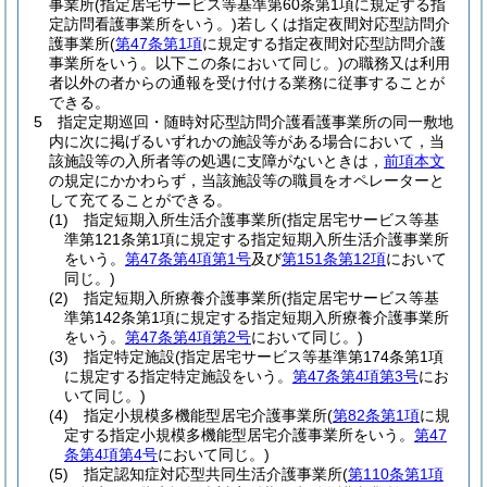
事業所
(指定居宅サービス等基準第60条第1項に規定する指
定訪問看護事業所をいう。)
若しくは指定夜間対応型訪問介
護事業所
(
第47条第1項
に規定する指定夜間対応型訪問介護
事業所をいう。以下この条において同じ。)
の職務又は利用
者以外の者からの通報を受け付ける業務に従事することが
できる。
5
指定定期巡回・随時対応型訪問介護看護事業所の同一敷地
内に次に掲げるいずれかの施設等がある場合において，当
該施設等の入所者等の処遇に支障がないときは，
前項本文
の規定にかかわらず，当該施設等の職員をオペレーターと
して充てることができる。
(1)
指定短期入所生活介護事業所
(指定居宅サービス等基
準第121条第1項に規定する指定短期入所生活介護事業所
をいう。
第47条第4項第1号
及び
第151条第12項
において
同じ。)
(2)
指定短期入所療養介護事業所
(指定居宅サービス等基
準第142条第1項に規定する指定短期入所療養介護事業所
をいう。
第47条第4項第2号
において同じ。)
(3)
指定特定施設
(指定居宅サービス等基準第174条第1項
に規定する指定特定施設をいう。
第47条第4項第3号
にお
いて同じ。)
(4)
指定小規模多機能型居宅介護事業所
(
第82条第1項
に規
定する指定小規模多機能型居宅介護事業所をいう。
第47
条第4項第4号
において同じ。)
(5)
指定認知症対応型共同生活介護事業所
(
第110条第1項