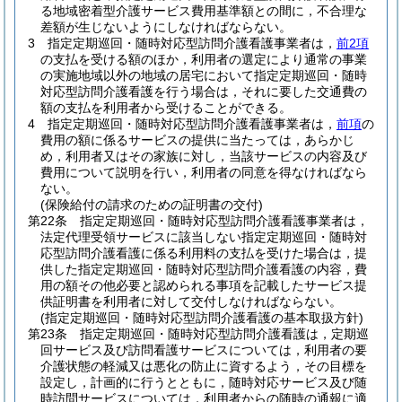
る地域密着型介護サービス費用基準額との間に，不合理な
差額が生じないようにしなければならない。
3
指定定期巡回・随時対応型訪問介護看護事業者は，
前2項
の支払を受ける額のほか，利用者の選定により通常の事業
の実施地域以外の地域の居宅において指定定期巡回・随時
対応型訪問介護看護を行う場合は，それに要した交通費の
額の支払を利用者から受けることができる。
4
指定定期巡回・随時対応型訪問介護看護事業者は，
前項
の
費用の額に係るサービスの提供に当たっては，あらかじ
め，利用者又はその家族に対し，当該サービスの内容及び
費用について説明を行い，利用者の同意を得なければなら
ない。
(保険給付の請求のための証明書の交付)
第22条
指定定期巡回・随時対応型訪問介護看護事業者は，
法定代理受領サービスに該当しない指定定期巡回・随時対
応型訪問介護看護に係る利用料の支払を受けた場合は，提
供した指定定期巡回・随時対応型訪問介護看護の内容，費
用の額その他必要と認められる事項を記載したサービス提
供証明書を利用者に対して交付しなければならない。
(指定定期巡回・随時対応型訪問介護看護の基本取扱方針)
第23条
指定定期巡回・随時対応型訪問介護看護は，定期巡
回サービス及び訪問看護サービスについては，利用者の要
介護状態の軽減又は悪化の防止に資するよう，その目標を
設定し，計画的に行うとともに，随時対応サービス及び随
時訪問サービスについては，利用者からの随時の通報に適