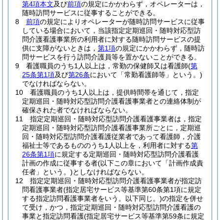
第4項本文
及び
前項
の規定にかかわらず，オペレーターは，
随時訪問サービスに従事することができる。
8
前項
の規定によりオペレーターが随時訪問サービスに従事
している場合において，当該指定定期巡回・随時対応型訪
問介護看護事業所の利用者に対する随時訪問サービスの提
供に支障がないときは，
第1項
の規定にかかわらず，随時訪
問サービスを行う訪問介護員等を置かないことができる。
9
看護職員のうち1人以上は，常勤の保健師又は看護師
(
第
25条第1項
及び
第26条
において「常勤看護師等」という。)
でなければならない。
10
看護職員のうち1人以上は，提供時間帯を通じて，指定
定期巡回・随時対応型訪問介護看護事業者との連絡体制が
確保された者でなければならない。
11
指定定期巡回・随時対応型訪問介護看護事業者は，指定
定期巡回・随時対応型訪問介護看護事業所ごとに，定期巡
回・随時対応型訪問介護看護従業者であって看護師，介護
福祉士等であるもののうち1人以上を，利用者に対する
第
26条第1項
に規定する定期巡回・随時対応型訪問介護看護
計画の作成に従事する者
(以下この章において「計画作成責
任者」という。)
としなければならない。
12
指定定期巡回・随時対応型訪問介護看護事業者が指定訪
問看護事業者
(指定居宅サービス等基準第60条第1項に規定
する指定訪問看護事業者をいう。以下同じ。)
の指定を併せ
て受け，かつ，指定定期巡回・随時対応型訪問介護看護の
事業と指定訪問看護
(指定居宅サービス等基準第59条に規定