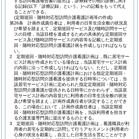
する訪問看護報告書の提出は，診療録その他の診療に関す
る記録
(以下「診療記録」という。)
への記載をもって代え
ることができる。
(定期巡回・随時対応型訪問介護看護計画等の作成)
第26条
計画作成責任者は，利用者の日常生活全般の状況及
び希望を踏まえて，定期巡回サービス及び随時訪問サービ
スの目標，当該目標を達成するための具体的な定期巡回サ
ービス及び随時訪問サービスの内容等を記載した定期巡
回・随時対応型訪問介護看護計画を作成しなければならな
い。
2
定期巡回・随時対応型訪問介護看護計画は，既に居宅サー
ビス計画が作成されている場合は，当該居宅サービス計画
の内容に沿って作成しなければならない。
ただし，定期巡
回・随時対応型訪問介護看護計画における指定定期巡回・
随時対応型訪問介護看護を提供する日時等については，当
該居宅サービス計画に定められた指定定期巡回・随時対応
型訪問介護看護が提供される日時等にかかわらず，当該居
宅サービス計画の内容並びに利用者の日常生活全般の状況
及び希望を踏まえ，計画作成責任者が決定することができ
る。
この場合において，計画作成責任者は，当該定期巡
回・随時対応型訪問介護看護計画を，当該利用者を担当す
る介護支援専門員に提出するものとする。
3
定期巡回・随時対応型訪問介護看護計画は，看護職員が利
用者の居宅を定期的に訪問して行うアセスメント
(利用者の
心身の状況を勘案し，自立した日常生活を営むことができ