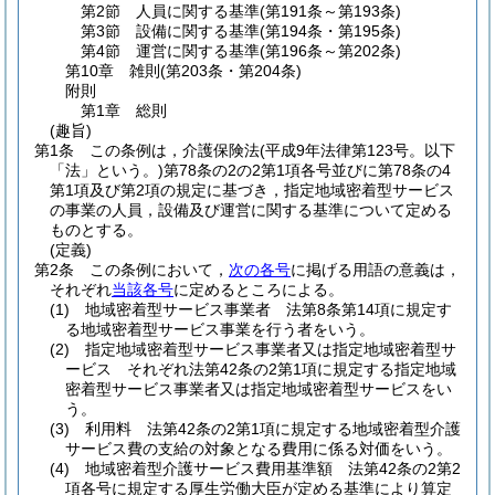
第2節
人員に関する基準
(第191条～第193条)
第3節
設備に関する基準
(第194条・第195条)
第4節
運営に関する基準
(第196条～第202条)
第10章
雑則
(第203条・第204条)
附則
第1章
総則
(趣旨)
第1条
この条例は，介護保険法
(平成9年法律第123号。以下
「法」という。)
第78条の2の2第1項各号並びに第78条の4
第1項及び第2項の規定に基づき，指定地域密着型サービス
の事業の人員，設備及び運営に関する基準について定める
ものとする。
(定義)
第2条
この条例において，
次の各号
に掲げる用語の意義は，
それぞれ
当該各号
に定めるところによる。
(1)
地域密着型サービス事業者 法第8条第14項に規定す
る地域密着型サービス事業を行う者をいう。
(2)
指定地域密着型サービス事業者又は指定地域密着型サ
ービス それぞれ法第42条の2第1項に規定する指定地域
密着型サービス事業者又は指定地域密着型サービスをい
う。
(3)
利用料 法第42条の2第1項に規定する地域密着型介護
サービス費の支給の対象となる費用に係る対価をいう。
(4)
地域密着型介護サービス費用基準額 法第42条の2第2
項各号に規定する厚生労働大臣が定める基準により算定