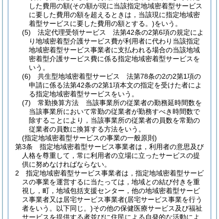
した費用の額
(その額が現に当該指定地域密着型サービス
に要した費用の額を超えるときは，当該現に指定地域密
着型サービスに要した費用の額とする。)
をいう。
(5)
法定代理受領サービス 法第42条の2第6項の規定によ
り地域密着型介護サービス費が利用者に代わり当該指定
地域密着型サービス事業者に支払われる場合の当該地域
密着型介護サービス費に係る指定地域密着型サービスを
いう。
(6)
共生型地域密着型サービス 法第78条の2の2第1項の
申請に係る法第42条の2第1項本文の指定を受けた者によ
る指定地域密着型サービスをいう。
(7)
常勤換算方法 当該事業所の従業者の勤務延時間数を
当該事業所において常勤の従業者が勤務すべき時間数で
除することにより，当該事業所の従業者の員数を常勤の
従業者の員数に換算する方法をいう。
(指定地域密着型サービスの事業の一般原則)
第3条
指定地域密着型サービス事業者は，利用者の意思及び
人格を尊重して，常に利用者の立場に立ったサービスの提
供に努めなければならない。
2
指定地域密着型サービス事業者は，指定地域密着型サービ
スの事業を運営するに当たっては，地域との結び付きを重
視し，町，地域包括支援センター，他の地域密着型サービ
ス事業者又は居宅サービス事業者
(居宅サービス事業を行う
者をいう。以下同じ。)
その他の保健医療サービス及び福祉
サービスを提供する者並びに住民による自発的な活動によ