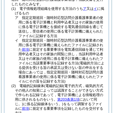
したものとみなす。
(1)
電子情報処理組織を使用する方法のうち
ア
又は
イ
に掲
げるもの
ア
指定定期巡回・随時対応型訪問介護看護事業者の使
用に係る電子計算機と利用申込者又はその家族の使用
に係る電子計算機とを接続する電気通信回線を通じて
送信し，受信者の使用に係る電子計算機に備えられた
ファイルに記録する方法
イ
指定定期巡回・随時対応型訪問介護看護事業者の使
用に係る電子計算機に備えられたファイルに記録され
た
前項
に規定する重要事項を電気通信回線を通じて利
用申込者又はその家族の閲覧に供し，当該利用申込者
又はその家族の使用に係る電子計算機に備えられたフ
ァイルに当該重要事項を記録する方法
(電磁的方法によ
る提供を受ける旨の承諾又は受けない旨の申出をする
場合にあっては，指定定期巡回・随時対応型訪問介護
看護事業者の使用に係る電子計算機に備えられたファ
イルにその旨を記録する方法)
(2)
電磁的記録媒体
(電磁的記録
(電子的方式，磁気的方式
その他人の知覚によっては認識することができない方式
で作られる記録であって，電子計算機による情報処理の
用に供されるものをいう。
第203条第1項
において同
じ。)
に係る記録媒体をいう。)
をもって調製するファイ
ルに
前項
に規定する重要事項を記録したものを交付する