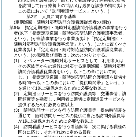
応型訪問介護看護の一部として看護師等が利用者の居宅
を訪問して行う療養上の世話又は必要な診療の補助
(以下
この章において「訪問看護サービス」という。)
第2節
人員に関する基準
(定期巡回・随時対応型訪問介護看護従業者の員数)
第6条
指定定期巡回・随時対応型訪問介護看護の事業を行う
者
(以下「指定定期巡回・随時対応型訪問介護看護事業者」
という。)
が当該事業を行う事業所
(以下「指定定期巡回・
随時対応型訪問介護看護事業所」という。)
ごとに置くべき
従業者
(以下「定期巡回・随時対応型訪問介護看護従業者」
という。)
の職種及び員数は，次のとおりとする。
(1)
オペレーター
(随時対応サービスとして，利用者又は
その家族等からの通報に対応する定期巡回・随時対応型
訪問介護看護従業者をいう。以下この章において同
じ。)
指定定期巡回・随時対応型訪問介護看護を提供す
る時間帯
(以下この条において「提供時間帯」という。)
を通じて1以上確保されるために必要な数以上
(2)
定期巡回サービスを行う訪問介護員等 交通事情，訪
問頻度等を勘案し，利用者に適切に定期巡回サービスを
提供するために必要な数以上
(3)
随時訪問サービスを行う訪問介護員等 提供時間帯を
通じて，随時訪問サービスの提供に当たる訪問介護員等
が1以上確保されるために必要な数以上
(4)
訪問看護サービスを行う看護師等 次に掲げる職種の
区分に応じ，それぞれ次に定める員数