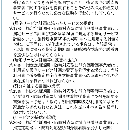
受けることができる旨を説明すること，指定居宅介護支援
事業者に関する情報を提供することその他の法定代理受領
サービスを行うために必要な援助を行わなければならな
い。
(居宅サービス計画に沿ったサービスの提供)
第17条
指定定期巡回・随時対応型訪問介護看護事業者は，
居宅サービス計画
(法第8条第24項に規定する居宅サービス
計画をいい，施行規則第65条の4第1号ハに規定する計画を
含む。以下同じ。)
が作成されている場合は，当該居宅サー
ビス計画に沿った指定定期巡回・随時対応型訪問介護看護
を提供しなければならない。
(居宅サービス計画等の変更の援助)
第18条
指定定期巡回・随時対応型訪問介護看護事業者は，
利用者が居宅サービス計画の変更を希望する場合は，当該
利用者に係る指定居宅介護支援事業者への連絡その他の必
要な援助を行わなければならない。
(身分を証する書類の携行)
第19条
指定定期巡回・随時対応型訪問介護看護事業者は，
定期巡回・随時対応型訪問介護看護従業者に身分を証する
書類を携行させ，面接時，初回訪問時及び利用者又はその
家族から求められたときは，これを提示すべき旨を指導し
なければならない。
(サービスの提供の記録)
第20条
指定定期巡回・随時対応型訪問介護看護事業者は，
指定定期巡回・随時対応型訪問介護看護を提供した際に