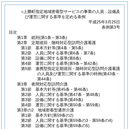
○上勝町指定地域密着型サービスの事業の人員，設備及
び運営に関する基準を定める条例
平成25年3月25日
条例第3号
目次
第1章
総則
(第1条～第3条)
第2章
定期巡回・随時対応型訪問介護看護
第1節
基本方針等
(第4条・第5条)
第2節
人員に関する基準
(第6条・第7条)
第3節
設備に関する基準
(第8条)
第4節
運営に関する基準
(第9条～第42条)
第5節
連携型指定定期巡回・随時対応型訪問介護看護
の人員及び運営に関する基準の特例
(第43条・
第44条)
第3章
夜間対応型訪問介護
第1節
基本方針等
(第45条・第46条)
第2節
人員に関する基準
(第47条・第48条)
第3節
設備に関する基準
(第49条)
第4節
運営に関する基準
(第50条～第59条)
第3章の2
地域密着型通所介護
第1節
基本方針
(第59条の2)
第2節
人員に関する基準
(第59条の3・第59条の4)
第3節
設備に関する基準
(第59条の5)