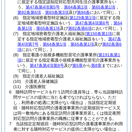
に規定する指定認知症対応型共同生活介護事業所をい
う。
第47条第4項第5号
，
第64条第1項
，
第65条第1項
，
第82条第6項
，
第83条第3項
及び
第84条
において同じ。)
(6)
指定地域密着型特定施設
(
第129条第1項
に規定する指
定地域密着型特定施設をいう。
第47条第4項第6号
，
第64
条第1項
，
第65条第1項
及び
第82条第6項
において同じ。)
(7)
指定地域密着型介護老人福祉施設
(
第150条第1項
に規
定する指定地域密着型介護老人福祉施設をいう。
第47条
第4項第7号
，
第64条第1項
，
第65条第1項
及び
第82条第6
項
において同じ。)
(8)
指定看護小規模多機能型居宅介護事業所
(
第191条第1
項
に規定する指定看護小規模多機能型居宅介護事業所を
いう。
第47条第4項第8号
及び
第5章
から
第8章
までにおい
て同じ。)
(9)
指定介護老人福祉施設
(10)
介護老人保健施設
(11)
介護医療院
6
随時訪問サービスを行う訪問介護員等は，専ら当該随時訪
問サービスの提供に当たる者でなければならない。
ただ
し，利用者の処遇に支障がない場合は，当該指定定期巡
回・随時対応型訪問介護看護事業所の定期巡回サービス又
は同一敷地内にある指定訪問介護事業所若しくは指定夜間
対応型訪問介護事業所の職務に従事することができる。
7
当該指定定期巡回・随時対応型訪問介護看護事業所の利用
者に対する随時対応サービスの提供に支障がない場合は，