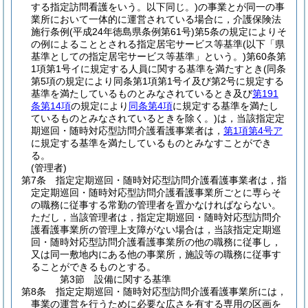
する指定訪問看護をいう。以下同じ。)
の事業とが同一の事
業所において一体的に運営されている場合に，介護保険法
施行条例
(平成24年徳島県条例第61号)
第5条の規定によりそ
の例によることとされる指定居宅サービス等基準
(以下「県
基準としての指定居宅サービス等基準」という。)
第60条第
1項第1号イに規定する人員に関する基準を満たすとき
(同条
第5項の規定により同条第1項第1号イ及び第2号に規定する
基準を満たしているものとみなされているとき及び
第191
条第14項
の規定により
同条第4項
に規定する基準を満たし
ているものとみなされているときを除く。)
は，当該指定定
期巡回・随時対応型訪問介護看護事業者は，
第1項第4号ア
に規定する基準を満たしているものとみなすことができ
る。
(管理者)
第7条
指定定期巡回・随時対応型訪問介護看護事業者は，指
定定期巡回・随時対応型訪問介護看護事業所ごとに専らそ
の職務に従事する常勤の管理者を置かなければならない。
ただし，当該管理者は，指定定期巡回・随時対応型訪問介
護看護事業所の管理上支障がない場合は，当該指定定期巡
回・随時対応型訪問介護看護事業所の他の職務に従事し，
又は同一敷地内にある他の事業所，施設等の職務に従事す
ることができるものとする。
第3節
設備に関する基準
第8条
指定定期巡回・随時対応型訪問介護看護事業所には，
事業の運営を行うために必要な広さを有する専用の区画を