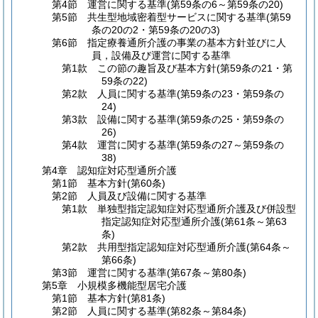
第4節
運営に関する基準
(第59条の6～第59条の20)
第5節
共生型地域密着型サービスに関する基準
(第59
条の20の2・第59条の20の3)
第6節
指定療養通所介護の事業の基本方針並びに人
員，設備及び運営に関する基準
第1款
この節の趣旨及び基本方針
(第59条の21・第
59条の22)
第2款
人員に関する基準
(第59条の23・第59条の
24)
第3款
設備に関する基準
(第59条の25・第59条の
26)
第4款
運営に関する基準
(第59条の27～第59条の
38)
第4章
認知症対応型通所介護
第1節
基本方針
(第60条)
第2節
人員及び設備に関する基準
第1款
単独型指定認知症対応型通所介護及び併設型
指定認知症対応型通所介護
(第61条～第63
条)
第2款
共用型指定認知症対応型通所介護
(第64条～
第66条)
第3節
運営に関する基準
(第67条～第80条)
第5章
小規模多機能型居宅介護
第1節
基本方針
(第81条)
第2節
人員に関する基準
(第82条～第84条)