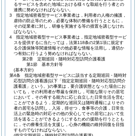
るサービスを含めた地域における様々な取組を行う者との
連携に努めなければならない。
3
指定地域密着型サービス事業者は，利用者の人権の擁護，
虐待の防止等のため，必要な体制の整備を行うとともに，
その従業者に対し，研修を実施する等の措置を講じなけれ
ばならない。
4
指定地域密着型サービス事業者は，指定地域密着型サービ
スを提供するに当たっては，法第118条の2第1項に規定す
る介護保険等関連情報その他必要な情報を活用し，適切か
つ有効に行うよう努めなければならない。
第2章
定期巡回・随時対応型訪問介護看護
第1節
基本方針等
(基本方針)
第4条
指定地域密着型サービスに該当する定期巡回・随時対
応型訪問介護看護
(以下「指定定期巡回・随時対応型訪問介
護看護」という。)
の事業は，要介護状態となった場合にお
いても，その利用者が尊厳を保持し，可能な限りその居宅
において，その有する能力に応じ自立した日常生活を営む
ことができるよう，定期的な巡回又は随時通報によりその
者の居宅を訪問し，入浴，排せつ，食事等の介護，日常生
活上の緊急時の対応その他の安心してその居宅において生
活を送ることができるようにするための援助を行うととも
に，その療養生活を支援し，心身の機能の維持回復を目指
すものでなければならない。
(指定定期巡回・随時対応型訪問介護看護)