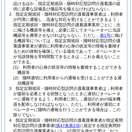
設けるほか，指定定期巡回・随時対応型訪問介護看護の提
供に必要な設備及び備品等を備えなければならない。
2
指定定期巡回・随時対応型訪問介護看護事業者は，利用者
が円滑に通報し，迅速な対応を受けることができるよう，
指定定期巡回・随時対応型訪問介護看護事業所ごとに，次
に掲げる機器等を備え，必要に応じてオペレーターに当該
機器等を携帯させなければならない。
ただし，
第1号
に掲げ
る機器等については，指定定期巡回・随時対応型訪問介護
看護事業者が適切に利用者の心身の状況等の情報を蓄積す
るための体制を確保している場合であって，オペレーター
が当該情報を常時閲覧できるときは，これを備えないこと
ができる。
(1)
利用者の心身の状況等の情報を蓄積することができる
機器等
(2)
随時適切に利用者からの通報を受けることができる通
信機器等
3
指定定期巡回・随時対応型訪問介護看護事業者は，利用者
が援助を必要とする状態となったときに適切にオペレータ
ーに通報できるよう，利用者に対し，通信のための端末機
器を配布しなければならない。
ただし，利用者が適切にオ
ペレーターに随時の通報を行うことができる場合は，この
限りでない。
4
指定定期巡回・随時対応型訪問介護看護事業者が指定夜間
対応型訪問介護事業者
(
第47条第1項
に規定する指定夜間対
応型訪問介護事業者をいう。)
の指定を併せて受け，かつ，