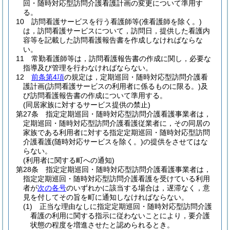
回・随時対応型訪問介護看護計画の変更について準用す
る。
10
訪問看護サービスを行う看護師等
(准看護師を除く。)
は，訪問看護サービスについて，訪問日，提供した看護内
容等を記載した訪問看護報告書を作成しなければならな
い。
11
常勤看護師等は，訪問看護報告書の作成に関し，必要な
指導及び管理を行わなければならない。
12
前条第4項
の規定は，定期巡回・随時対応型訪問介護看
護計画
(訪問看護サービスの利用者に係るものに限る。)
及
び訪問看護報告書の作成について準用する。
(同居家族に対するサービス提供の禁止)
第27条
指定定期巡回・随時対応型訪問介護看護事業者は，
定期巡回・随時対応型訪問介護看護従業者に，その同居の
家族である利用者に対する指定定期巡回・随時対応型訪問
介護看護
(随時対応サービスを除く。)
の提供をさせてはな
らない。
(利用者に関する町への通知)
第28条
指定定期巡回・随時対応型訪問介護看護事業者は，
指定定期巡回・随時対応型訪問介護看護を受けている利用
者が
次の各号
のいずれかに該当する場合は，遅滞なく，意
見を付してその旨を町に通知しなければならない。
(1)
正当な理由なしに指定定期巡回・随時対応型訪問介護
看護の利用に関する指示に従わないことにより，要介護
状態の程度を増進させたと認められるとき。