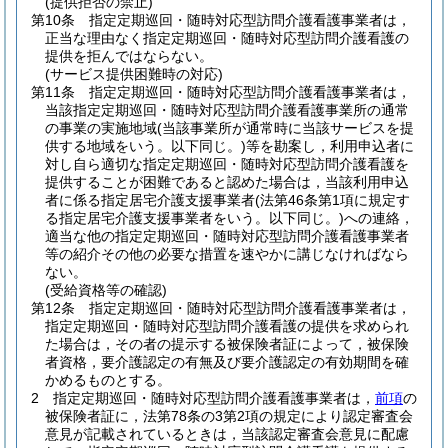
(提供拒否の禁止)
第10条
指定定期巡回・随時対応型訪問介護看護事業者は，
正当な理由なく指定定期巡回・随時対応型訪問介護看護の
提供を拒んではならない。
(サービス提供困難時の対応)
第11条
指定定期巡回・随時対応型訪問介護看護事業者は，
当該指定定期巡回・随時対応型訪問介護看護事業所の通常
の事業の実施地域
(当該事業所が通常時に当該サービスを提
供する地域をいう。以下同じ。)
等を勘案し，利用申込者に
対し自ら適切な指定定期巡回・随時対応型訪問介護看護を
提供することが困難であると認めた場合は，当該利用申込
者に係る指定居宅介護支援事業者
(法第46条第1項に規定す
る指定居宅介護支援事業者をいう。以下同じ。)
への連絡，
適当な他の指定定期巡回・随時対応型訪問介護看護事業者
等の紹介その他の必要な措置を速やかに講じなければなら
ない。
(受給資格等の確認)
第12条
指定定期巡回・随時対応型訪問介護看護事業者は，
指定定期巡回・随時対応型訪問介護看護の提供を求められ
た場合は，その者の提示する被保険者証によって，被保険
者資格，要介護認定の有無及び要介護認定の有効期間を確
かめるものとする。
2
指定定期巡回・随時対応型訪問介護看護事業者は，
前項
の
被保険者証に，法第78条の3第2項の規定により認定審査会
意見が記載されているときは，当該認定審査会意見に配慮