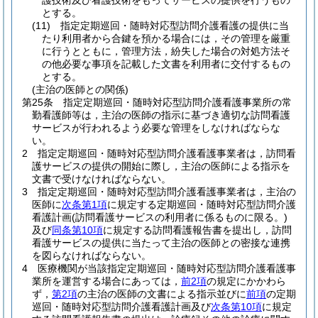
護技術及び看護技術をもってサービスの提供を行うもの
とする。
(11)
指定定期巡回・随時対応型訪問介護看護の提供に当
たり利用者から合鍵を預かる場合には，その管理を厳重
に行うとともに，管理方法，紛失した場合の対処方法そ
の他必要な事項を記載した文書を利用者に交付するもの
とする。
(主治の医師との関係)
第25条
指定定期巡回・随時対応型訪問介護看護事業所の常
勤看護師等は，主治の医師の指示に基づき適切な訪問看護
サービスが行われるよう必要な管理をしなければならな
い。
2
指定定期巡回・随時対応型訪問介護看護事業者は，訪問看
護サービスの提供の開始に際し，主治の医師による指示を
文書で受けなければならない。
3
指定定期巡回・随時対応型訪問介護看護事業者は，主治の
医師に
次条第1項
に規定する定期巡回・随時対応型訪問介護
看護計画
(訪問看護サービスの利用者に係るものに限る。)
及び
同条第10項
に規定する訪問看護報告書を提出し，訪問
看護サービスの提供に当たって主治の医師との密接な連携
を図らなければならない。
4
医療機関が当該指定定期巡回・随時対応型訪問介護看護事
業所を運営する場合にあっては，
前2項
の規定にかかわら
ず，
第2項
の主治の医師の文書による指示並びに
前項
の定期
巡回・随時対応型訪問介護看護計画及び
次条第10項
に規定