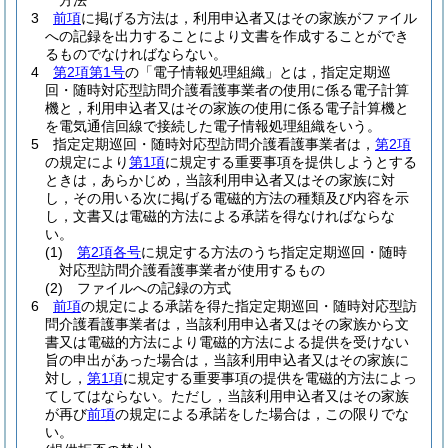
方法
3
前項
に掲げる方法は，利用申込者又はその家族がファイル
への記録を出力することにより文書を作成することができ
るものでなければならない。
4
第2項第1号
の「電子情報処理組織」とは，指定定期巡
回・随時対応型訪問介護看護事業者の使用に係る電子計算
機と，利用申込者又はその家族の使用に係る電子計算機と
を電気通信回線で接続した電子情報処理組織をいう。
5
指定定期巡回・随時対応型訪問介護看護事業者は，
第2項
の規定により
第1項
に規定する重要事項を提供しようとする
ときは，あらかじめ，当該利用申込者又はその家族に対
し，その用いる次に掲げる電磁的方法の種類及び内容を示
し，文書又は電磁的方法による承諾を得なければならな
い。
(1)
第2項各号
に規定する方法のうち指定定期巡回・随時
対応型訪問介護看護事業者が使用するもの
(2)
ファイルへの記録の方式
6
前項
の規定による承諾を得た指定定期巡回・随時対応型訪
問介護看護事業者は，当該利用申込者又はその家族から文
書又は電磁的方法により電磁的方法による提供を受けない
旨の申出があった場合は，当該利用申込者又はその家族に
対し，
第1項
に規定する重要事項の提供を電磁的方法によっ
てしてはならない。
ただし，当該利用申込者又はその家族
が再び
前項
の規定による承諾をした場合は，この限りでな
い。