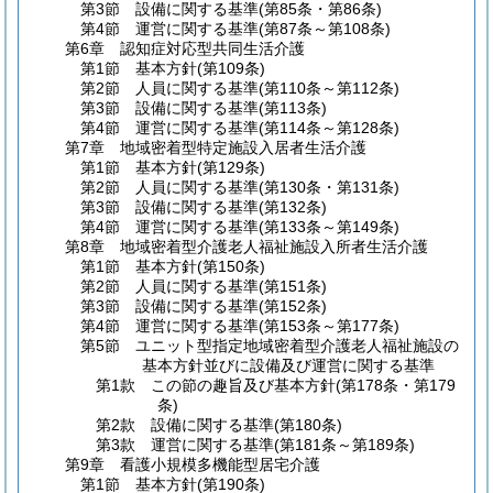
第3節
設備に関する基準
(第85条・第86条)
第4節
運営に関する基準
(第87条～第108条)
第6章
認知症対応型共同生活介護
第1節
基本方針
(第109条)
第2節
人員に関する基準
(第110条～第112条)
第3節
設備に関する基準
(第113条)
第4節
運営に関する基準
(第114条～第128条)
第7章
地域密着型特定施設入居者生活介護
第1節
基本方針
(第129条)
第2節
人員に関する基準
(第130条・第131条)
第3節
設備に関する基準
(第132条)
第4節
運営に関する基準
(第133条～第149条)
第8章
地域密着型介護老人福祉施設入所者生活介護
第1節
基本方針
(第150条)
第2節
人員に関する基準
(第151条)
第3節
設備に関する基準
(第152条)
第4節
運営に関する基準
(第153条～第177条)
第5節
ユニット型指定地域密着型介護老人福祉施設の
基本方針並びに設備及び運営に関する基準
第1款
この節の趣旨及び基本方針
(第178条・第179
条)
第2款
設備に関する基準
(第180条)
第3款
運営に関する基準
(第181条～第189条)
第9章
看護小規模多機能型居宅介護
第1節
基本方針
(第190条)