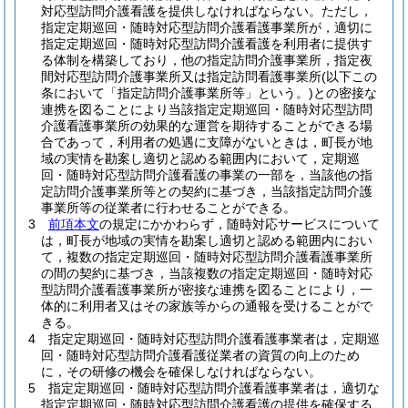
対応型訪問介護看護を提供しなければならない。
ただし，
指定定期巡回・随時対応型訪問介護看護事業所が，適切に
指定定期巡回・随時対応型訪問介護看護を利用者に提供す
る体制を構築しており，他の指定訪問介護事業所，指定夜
間対応型訪問介護事業所又は指定訪問看護事業所
(以下この
条において「指定訪問介護事業所等」という。)
との密接な
連携を図ることにより当該指定定期巡回・随時対応型訪問
介護看護事業所の効果的な運営を期待することができる場
合であって，利用者の処遇に支障がないときは，町長が地
域の実情を勘案し適切と認める範囲内において，定期巡
回・随時対応型訪問介護看護の事業の一部を，当該他の指
定訪問介護事業所等との契約に基づき，当該指定訪問介護
事業所等の従業者に行わせることができる。
3
前項本文
の規定にかかわらず，随時対応サービスについて
は，町長が地域の実情を勘案し適切と認める範囲内におい
て，複数の指定定期巡回・随時対応型訪問介護看護事業所
の間の契約に基づき，当該複数の指定定期巡回・随時対応
型訪問介護看護事業所が密接な連携を図ることにより，一
体的に利用者又はその家族等からの通報を受けることがで
きる。
4
指定定期巡回・随時対応型訪問介護看護事業者は，定期巡
回・随時対応型訪問介護看護従業者の資質の向上のため
に，その研修の機会を確保しなければならない。
5
指定定期巡回・随時対応型訪問介護看護事業者は，適切な
指定定期巡回・随時対応型訪問介護看護の提供を確保する