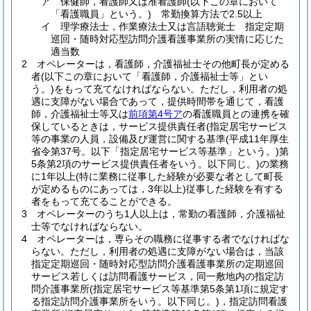
ア
保健師，看護師又は准看護師
(以下この章において
「看護職員」という。)
常勤換算方法で2.5以上
イ
理学療法士，作業療法士又は言語聴覚士 指定定期
巡回・随時対応型訪問介護看護事業所の実情に応じた
適当数
2
オペレーターは，看護師，介護福祉士その他町長が定める
者
(以下この章において「看護師，介護福祉士等」とい
う。)
をもって充てなければならない。
ただし，利用者の処
遇に支障がない場合であって，提供時間帯を通じて，看護
師，介護福祉士等又は
前項第4号ア
の看護職員との連携を確
保しているときは，サービス提供責任者
(指定居宅サービス
等の事業の人員，設備及び運営に関する基準
(平成11年厚生
省令第37号。以下「指定居宅サービス等基準」という。)
第
5条第2項のサービス提供責任者をいう。以下同じ。)
の業務
に1年以上
(特に業務に従事した経験が必要な者として町長
が定めるものにあっては，3年以上)
従事した経験を有する
者をもって充てることができる。
3
オペレーターのうち1人以上は，常勤の看護師，介護福祉
士等でなければならない。
4
オペレーターは，専らその職務に従事する者でなければな
らない。
ただし，利用者の処遇に支障がない場合は，当該
指定定期巡回・随時対応型訪問介護看護事業所の定期巡回
サービス若しくは訪問看護サービス，同一敷地内の指定訪
問介護事業所
(指定居宅サービス等基準第5条第1項に規定す
る指定訪問介護事業所をいう。以下同じ。)
，指定訪問看護