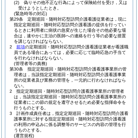
(2)
偽りその他不正な行為によって保険給付を受け，又は
受けようとしたとき。
(緊急時等の対応)
第29条
定期巡回・随時対応型訪問介護看護従業者は，現に
指定定期巡回・随時対応型訪問介護看護の提供を行ってい
るときに利用者に病状の急変が生じた場合その他必要な場
合は，速やかに主治の医師への連絡を行う等の必要な措置
を講じなければならない。
2
前項
の定期巡回・随時対応型訪問介護看護従業者が看護職
員である場合にあっては，必要に応じて臨時応急の手当て
を行わなければならない。
(管理者等の責務)
第30条
指定定期巡回・随時対応型訪問介護看護事業所の管
理者は，当該指定定期巡回・随時対応型訪問介護看護事業
所の従業者及び業務の管理を，一元的に行わなければなら
ない。
2
指定定期巡回・随時対応型訪問介護看護事業所の管理者
は，当該指定定期巡回・随時対応型訪問介護看護事業所の
従業者にこの節の規定を遵守させるため必要な指揮命令を
行うものとする。
3
計画作成責任者は，指定定期巡回・随時対応型訪問介護看
護事業所に対する指定定期巡回・随時対応型訪問介護看護
の利用の申込みに係る調整等のサービスの内容の管理を行
うものとする。
(運営規程)