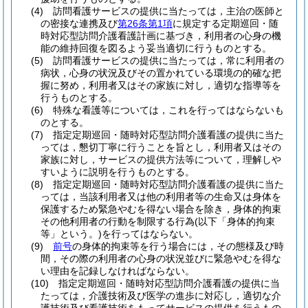
(4)
訪問看護サービスの提供に当たっては，主治の医師と
の密接な連携及び
第26条第1項
に規定する定期巡回・随
時対応型訪問介護看護計画に基づき，利用者の心身の機
能の維持回復を図るよう妥当適切に行うものとする。
(5)
訪問看護サービスの提供に当たっては，常に利用者の
病状，心身の状況及びその置かれている環境の的確な把
握に努め，利用者又はその家族に対し，適切な指導等を
行うものとする。
(6)
特殊な看護等については，これを行ってはならないも
のとする。
(7)
指定定期巡回・随時対応型訪問介護看護の提供に当た
っては，懇切丁寧に行うことを旨とし，利用者又はその
家族に対し，サービスの提供方法等について，理解しや
すいように説明を行うものとする。
(8)
指定定期巡回・随時対応型訪問介護看護の提供に当た
っては，当該利用者又は他の利用者等の生命又は身体を
保護するため緊急やむを得ない場合を除き，身体的拘束
その他利用者の行動を制限する行為
(以下「身体的拘束
等」という。)
を行ってはならない。
(9)
前号
の身体的拘束等を行う場合には，その態様及び時
間，その際の利用者の心身の状況並びに緊急やむを得な
い理由を記録しなければならない。
(10)
指定定期巡回・随時対応型訪問介護看護の提供に当
たっては，介護技術及び医学の進歩に対応し，適切な介