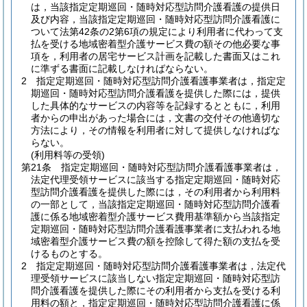
は，当該指定定期巡回・随時対応型訪問介護看護の提供日
及び内容，当該指定定期巡回・随時対応型訪問介護看護に
ついて法第42条の2第6項の規定により利用者に代わって支
払を受ける地域密着型介護サービス費の額その他必要な事
項を，利用者の居宅サービス計画を記載した書面又はこれ
に準ずる書面に記載しなければならない。
2
指定定期巡回・随時対応型訪問介護看護事業者は，指定定
期巡回・随時対応型訪問介護看護を提供した際には，提供
した具体的なサービスの内容等を記録するとともに，利用
者からの申出があった場合には，文書の交付その他適切な
方法により，その情報を利用者に対して提供しなければな
らない。
(利用料等の受領)
第21条
指定定期巡回・随時対応型訪問介護看護事業者は，
法定代理受領サービスに該当する指定定期巡回・随時対応
型訪問介護看護を提供した際には，その利用者から利用料
の一部として，当該指定定期巡回・随時対応型訪問介護看
護に係る地域密着型介護サービス費用基準額から当該指定
定期巡回・随時対応型訪問介護看護事業者に支払われる地
域密着型介護サービス費の額を控除して得た額の支払を受
けるものとする。
2
指定定期巡回・随時対応型訪問介護看護事業者は，法定代
理受領サービスに該当しない指定定期巡回・随時対応型訪
問介護看護を提供した際にその利用者から支払を受ける利
用料の額と，指定定期巡回・随時対応型訪問介護看護に係