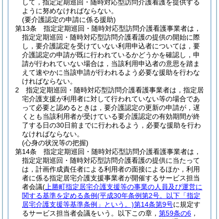
して，指定定期巡回・随時対応型訪問介護看護を提供する
ように努めなければならない。
(要介護認定の申請に係る援助)
第13条
指定定期巡回・随時対応型訪問介護看護事業者は，
指定定期巡回・随時対応型訪問介護看護の提供の開始に際
し，要介護認定を受けていない利用申込者については，要
介護認定の申請が既に行われているかどうかを確認し，申
請が行われていない場合は，当該利用申込者の意思を踏ま
えて速やかに当該申請が行われるよう必要な援助を行わな
ければならない。
2
指定定期巡回・随時対応型訪問介護看護事業者は，指定居
宅介護支援が利用者に対して行われていない等の場合であ
って必要と認めるときは，要介護認定の更新の申請が，遅
くとも当該利用者が受けている要介護認定の有効期間が終
了する日の30日前までに行われるよう，必要な援助を行わ
なければならない。
(心身の状況等の把握)
第14条
指定定期巡回・随時対応型訪問介護看護事業者は，
指定定期巡回・随時対応型訪問介護看護の提供に当たって
は，計画作成責任者による利用者の面接によるほか，利用
者に係る指定居宅介護支援事業者が開催するサービス担当
者会議
(
上勝町指定居宅介護支援等の事業の人員及び運営に
関する基準を定める条例
(平成30年条例第2号。以下「指定
居宅介護支援等基準条例」という。)
第14条第9号
に規定す
るサービス担当者会議をいう。以下この章，
第59条の6
，