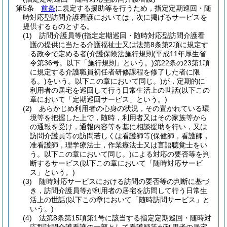
第5条
前条
に規定する援助等を行うため，指定定期巡回・随
時対応型訪問介護看護においては，次に掲げるサービスを
提供するものとする。
(1)
訪問介護員等
(指定定期巡回・随時対応型訪問介護看
護の提供に当たる介護福祉士又は法第8条第2項に規定す
る政令で定める者
(介護保険法施行規則
(平成11年厚生省
令第36号。以下「施行規則」という。)
第22条の23第1項
に規定する介護職員初任者研修課程を修了した者に限
る。)
をいう。以下この章において同じ。)
が，定期的に
利用者の居宅を巡回して行う日常生活上の世話
(以下この
章において「定期巡回サービス」という。)
(2)
あらかじめ利用者の心身の状況，その置かれている環
境等を把握した上で，随時，利用者又はその家族等から
の通報を受け，通報内容等を基に相談援助を行い，又は
訪問介護員等の訪問若しくは看護師等
(保健師，看護師，
准看護師，理学療法士，作業療法士又は言語聴覚士をい
う。以下この章において同じ。)
による対応の要否等を判
断するサービス
(以下この章において「随時対応サービ
ス」という。)
(3)
随時対応サービスにおける訪問の要否等の判断に基づ
き，訪問介護員等が利用者の居宅を訪問して行う日常生
活上の世話
(以下この章において「随時訪問サービス」と
いう。)
(4)
法第8条第15項第1号に該当する指定定期巡回・随時対