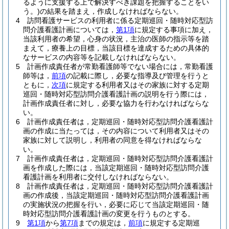
るように支援する上で解決すべき課題を把握することをい
う。)
の結果を踏まえ，作成しなければならない。
4
訪問看護サービスの利用者に係る定期巡回・随時対応型訪
問介護看護計画については，
第1項
に規定する事項に加え，
当該利用者の希望，心身の状況，主治の医師の指示等を踏
まえて，療養上の目標，当該目標を達成するための具体的
なサービスの内容等を記載しなければならない。
5
計画作成責任者が常勤看護師等でない場合には，常勤看護
師等は，
前項
の記載に際し，必要な指導及び管理を行うと
ともに，
次項
に規定する利用者又はその家族に対する定期
巡回・随時対応型訪問介護看護計画の説明を行う際には，
計画作成責任者に対し，必要な協力を行わなければならな
い。
6
計画作成責任者は，定期巡回・随時対応型訪問介護看護計
画の作成に当たっては，その内容について利用者又はその
家族に対して説明し，利用者の同意を得なければならな
い。
7
計画作成責任者は，定期巡回・随時対応型訪問介護看護計
画を作成した際には，当該定期巡回・随時対応型訪問介護
看護計画を利用者に交付しなければならない。
8
計画作成責任者は，定期巡回・随時対応型訪問介護看護計
画の作成後，当該定期巡回・随時対応型訪問介護看護計画
の実施状況の把握を行い，必要に応じて当該定期巡回・随
時対応型訪問介護看護計画の変更を行うものとする。
9
第1項
から
第7項
までの規定は，
前項
に規定する定期巡