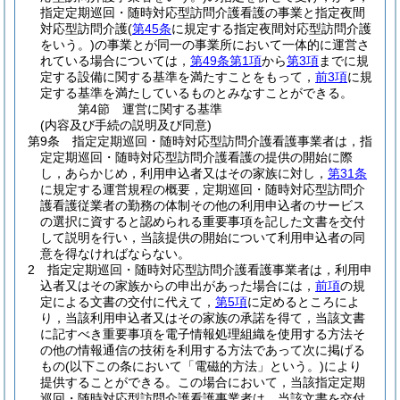
指定定期巡回・随時対応型訪問介護看護の事業と指定夜間
対応型訪問介護
(
第45条
に規定する指定夜間対応型訪問介護
をいう。)
の事業とが同一の事業所において一体的に運営さ
れている場合については，
第49条第1項
から
第3項
までに規
定する設備に関する基準を満たすことをもって，
前3項
に規
定する基準を満たしているものとみなすことができる。
第4節
運営に関する基準
(内容及び手続の説明及び同意)
第9条
指定定期巡回・随時対応型訪問介護看護事業者は，指
定定期巡回・随時対応型訪問介護看護の提供の開始に際
し，あらかじめ，利用申込者又はその家族に対し，
第31条
に規定する運営規程の概要，定期巡回・随時対応型訪問介
護看護従業者の勤務の体制その他の利用申込者のサービス
の選択に資すると認められる重要事項を記した文書を交付
して説明を行い，当該提供の開始について利用申込者の同
意を得なければならない。
2
指定定期巡回・随時対応型訪問介護看護事業者は，利用申
込者又はその家族からの申出があった場合には，
前項
の規
定による文書の交付に代えて，
第5項
に定めるところによ
り，当該利用申込者又はその家族の承諾を得て，当該文書
に記すべき重要事項を電子情報処理組織を使用する方法そ
の他の情報通信の技術を利用する方法であって次に掲げる
もの
(以下この条において「電磁的方法」という。)
により
提供することができる。
この場合において，当該指定定期
巡回・随時対応型訪問介護看護事業者は，当該文書を交付