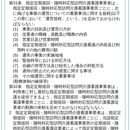
第31条
指定定期巡回・随時対応型訪問介護看護事業者は，
指定定期巡回・随時対応型訪問介護看護事業所ごとに，次
に掲げる事業の運営についての重要事項に関する規程
(以下
この章において「運営規程」という。)
を定めておかなけれ
ばならない。
(1)
事業の目的及び運営の方針
(2)
従業者の職種，員数及び職務の内容
(3)
営業日及び営業時間
(4)
指定定期巡回・随時対応型訪問介護看護の内容及び利
用料その他の費用の額
(5)
通常の事業の実施地域
(6)
緊急時等における対応方法
(7)
合鍵の管理方法及び紛失した場合の対処方法
(8)
虐待の防止のための措置に関する事項
(9)
その他運営に関する重要事項
(勤務体制の確保等)
第32条
指定定期巡回・随時対応型訪問介護看護事業者は，
利用者に対し適切な指定定期巡回・随時対応型訪問介護看
護を提供できるよう，指定定期巡回・随時対応型訪問介護
看護事業所ごとに，定期巡回・随時対応型訪問介護看護従
業者の勤務の体制を定めておかなければならない。
2
指定定期巡回・随時対応型訪問介護看護事業者は，指定定
期巡回・随時対応型訪問介護看護事業所ごとに，当該指定
定期巡回・随時対応型訪問介護看護事業所の定期巡回・随
時対応型訪問介護看護従業者によって指定定期巡回・随時