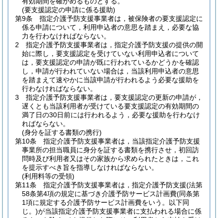
有効期間を確かめるものとする。
(要支援認定の申請に係る援助)
第9条
指定介護予防支援事業者は，被保険者の要支援認定に
係る申請について，利用申込者の意思を踏まえ，必要な協
力を行わなければならない。
2
指定介護予防支援事業者は，指定介護予防支援の提供の開
始に際し，要支援認定を受けていない利用申込者について
は，要支援認定の申請が既に行われているかどうかを確認
し，申請が行われていない場合は，当該利用申込者の意思
を踏まえて速やかに当該申請が行われるよう必要な援助を
行わなければならない。
3
指定介護予防支援事業者は，要支援認定の更新の申請が，
遅くとも当該利用者が受けている要支援認定の有効期間の
満了日の30日前には行われるよう，必要な援助を行わなけ
ればならない。
(身分を証する書類の携行)
第10条
指定介護予防支援事業者は，当該指定介護予防支援
事業所の担当職員に身分を証する書類を携行させ，初回訪
問時及び利用者又はその家族から求められたときは，これ
を提示すべき旨を指導しなければならない。
(利用料等の受領)
第11条
指定介護予防支援事業者は，指定介護予防支援
(法第
58条第4項の規定に基づき介護予防サービス計画費
(同条第
1項に規定する介護予防サービス計画費をいう。以下同
じ。)
が当該指定介護予防支援事業者に支払われる場合に係