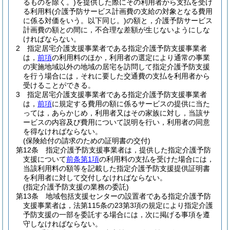
るものを除く。)
を提供した際にその利用者から支払を受け
る利用料
(介護予防サービス計画費の支給の対象となる費用
に係る対価をいう。以下同じ。)
の額と，介護予防サービス
計画費の額との間に，不合理な差額が生じないようにしな
ければならない。
2
指定居宅介護支援事業者である指定介護予防支援事業者
は，
前項
の利用料のほか，利用者の選定により通常の事業
の実施地域以外の地域の居宅を訪問して指定介護予防支援
を行う場合には，それに要した交通費の支払を利用者から
受けることができる。
3
指定居宅介護支援事業者である指定介護予防支援事業者
は，
前項
に規定する費用の額に係るサービスの提供に当た
っては，あらかじめ，利用者又はその家族に対し，当該サ
ービスの内容及び費用について説明を行い，利用者の同意
を得なければならない。
(保険給付の請求のための証明書の交付)
第12条
指定介護予防支援事業者は，提供した指定介護予防
支援について
前条第1項
の利用料の支払を受けた場合には，
当該利用料の額等を記載した指定介護予防支援提供証明書
を利用者に対して交付しなければならない。
(指定介護予防支援の業務の委託)
第13条
地域包括支援センターの設置者である指定介護予防
支援事業者は，法第115条の23第3項の規定により指定介護
予防支援の一部を委託する場合には，次に掲げる事項を遵
守しなければならない。