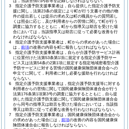
は，当該苦情の内容等を記録しなければならない。
3
指定介護予防支援事業者は，自ら提供した指定介護予防支
援に関し，法第23条の規定により町が行う文書その他の物
件の提出若しくは提示の求め又は町の職員からの質問若し
くは照会に応じ，及び利用者からの苦情に関して町が行う
調査に協力するとともに，町から指導又は助言を受けた場
合においては，当該指導又は助言に従って必要な改善を行
わなければならない。
4
指定介護予防支援事業者は，町からの求めがあった場合に
は，
前項
の改善の内容を町に報告しなければならない。
5
指定介護予防支援事業者は，自らが介護予防サービス計画
に位置付けた法第53条第1項に規定する指定介護予防サー
ビス又は法第54条の2第1項に規定する指定地域密着型介護
予防サービスに対する苦情の国民健康保険団体連合会への
申立てに関して，利用者に対し必要な援助を行わなければ
ならない。
6
指定介護予防支援事業者は，指定介護予防支援等に対する
利用者からの苦情に関して国民健康保険団体連合会が行う
法第176条第1項第3号の調査に協力するとともに，自ら提
供した指定介護予防支援に関して国民健康保険団体連合会
から同号の指導又は助言を受けた場合においては，当該指
導又は助言に従って必要な改善を行わなければならない。
7
指定介護予防支援事業者は，国民健康保険団体連合会から
の求めがあった場合には，
前項
の改善の内容を国民健康保
険団体連合会に報告しなければならない。