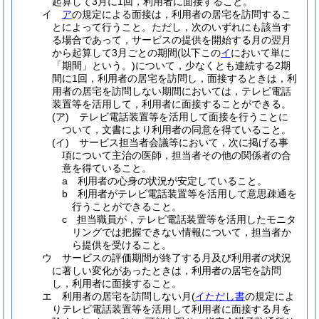
起算して3月に1回，利用者に面接すること。
イ
ア
の規定による面接は，利用者の居宅を訪問するこ
とによって行うこと。
ただし，次のいずれにも該当す
る場合であって，サービスの提供を開始する月の翌月
から起算して3月ごとの期間
(以下この
イ
において単に
「期間」という。)
について，少なくとも連続する2期
間に1回，利用者の居宅を訪問し，面接するときは，利
用者の居宅を訪問しない期間においては，テレビ電話
装置等を活用して，利用者に面接することができる。
(ア)
テレビ電話装置等を活用して面接を行うことに
ついて，文書により利用者の同意を得ていること。
(イ)
サービス担当者会議等において，次に掲げる事
項について主治の医師，担当者その他の関係者の合
意を得ていること。
a
利用者の心身の状況が安定していること。
b
利用者がテレビ電話装置等を活用して意思疎通を
行うことができること。
c
担当職員が，テレビ電話装置等を活用したモニタ
リングでは把握できない情報について，担当者か
ら提供を受けること。
ウ
サービスの評価期間が終了する月及び利用者の状況
に著しい変化があったときは，利用者の居宅を訪問
し，利用者に面接すること。
エ
利用者の居宅を訪問しない月
(
イただし書
の規定によ
りテレビ電話装置等を活用して利用者に面接する月を