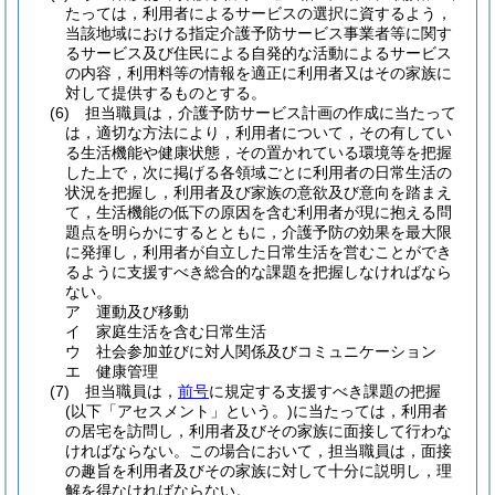
たっては，利用者によるサービスの選択に資するよう，
当該地域における指定介護予防サービス事業者等に関す
るサービス及び住民による自発的な活動によるサービス
の内容，利用料等の情報を適正に利用者又はその家族に
対して提供するものとする。
(6)
担当職員は，介護予防サービス計画の作成に当たって
は，適切な方法により，利用者について，その有してい
る生活機能や健康状態，その置かれている環境等を把握
した上で，次に掲げる各領域ごとに利用者の日常生活の
状況を把握し，利用者及び家族の意欲及び意向を踏まえ
て，生活機能の低下の原因を含む利用者が現に抱える問
題点を明らかにするとともに，介護予防の効果を最大限
に発揮し，利用者が自立した日常生活を営むことができ
るように支援すべき総合的な課題を把握しなければなら
ない。
ア
運動及び移動
イ
家庭生活を含む日常生活
ウ
社会参加並びに対人関係及びコミュニケーション
エ
健康管理
(7)
担当職員は，
前号
に規定する支援すべき課題の把握
(以下「アセスメント」という。)
に当たっては，利用者
の居宅を訪問し，利用者及びその家族に面接して行わな
ければならない。
この場合において，担当職員は，面接
の趣旨を利用者及びその家族に対して十分に説明し，理
解を得なければならない。