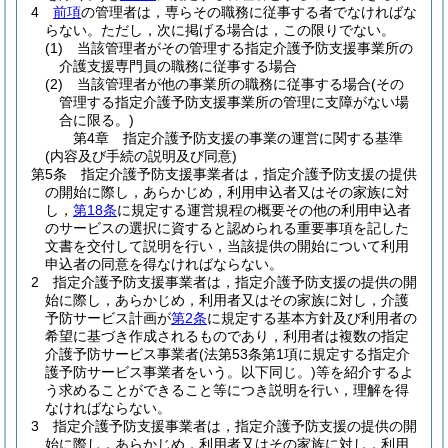
4
前項
の管理者は，専らその職務に従事する者でなければな
らない。
ただし，次に掲げる場合は，この限りでない。
(1)
当該管理者がその管理する指定介護予防支援事業所の
介護支援専門員の職務に従事する場合
(2)
当該管理者が他の事業所の職務に従事する場合
(その
管理する指定介護予防支援事業所の管理に支障がない場
合に限る。)
第4章
指定介護予防支援の事業の運営に関する基準
(内容及び手続の説明及び同意)
第5条
指定介護予防支援事業者は，指定介護予防支援の提供
の開始に際し，あらかじめ，利用申込者又はその家族に対
し，
第18条
に規定する運営規程の概要その他の利用申込者
のサービスの選択に資すると認められる重要事項を記した
文書を交付して説明を行い，当該提供の開始について利用
申込者の同意を得なければならない。
2
指定介護予防支援事業者は，指定介護予防支援の提供の開
始に際し，あらかじめ，利用者又はその家族に対し，介護
予防サービス計画が
第2条
に規定する基本方針及び利用者の
希望に基づき作成されるものであり，利用者は複数の指定
介護予防サービス事業者
(法第53条第1項に規定する指定介
護予防サービス事業者をいう。以下同じ。)
等を紹介するよ
う求めることができること等につき説明を行い，理解を得
なければならない。
3
指定介護予防支援事業者は，指定介護予防支援の提供の開
始に際し，あらかじめ，利用者又はその家族に対し，利用