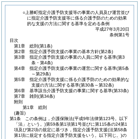
○上勝町指定介護予防支援等の事業の人員及び運営並び
に指定介護予防支援等に係る介護予防のための効果
的な支援の方法に関する基準を定める条例
平成27年3月20日
条例第1号
目次
第1章
総則
(第1条)
第2章
指定介護予防支援の事業の基本方針
(第2条)
第3章
指定介護予防支援の事業の人員に関する基準
(第3
条・第4条)
第4章
指定介護予防支援の事業の運営に関する基準
(第5条
～第29条)
第5章
指定介護予防支援に係る介護予防のための効果的な
支援の方法に関する基準
(第30条～第32条)
第6章
基準該当介護予防支援の事業に関する基準
(第33条)
第7章
雑則
(第34条)
附則
第1章
総則
(趣旨)
第1条
この条例は，介護保険法
(平成9年法律第123号。以下
「法」という。)
第59条第1項第1号並びに第115条の24第1
項及び第2項の規定に基づき，指定介護予防支援
(法第58条
第1項に規定する指定介護予防支援をいう。以下同じ。)
の