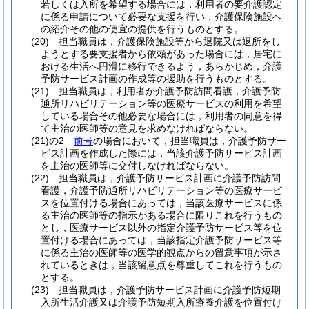
若しくは入所を希望する場合には，利用者の要介護認定
に係る申請について必要な支援を行い，介護保険施設へ
の紹介その他の便宜の提供を行うものとする。
(20)
担当職員は，介護保険施設等から退院又は退所をし
ようとする要支援者から依頼があった場合には，居宅に
おける生活へ円滑に移行できるよう，あらかじめ，介護
予防サービス計画の作成等の援助を行うものとする。
(21)
担当職員は，利用者が介護予防訪問看護，介護予防
通所リハビリテーション等の医療サービスの利用を希望
している場合その他必要な場合には，利用者の同意を得
て主治の医師等の意見を求めなければならない。
(21)の2
前号
の場合において，担当職員は，介護予防サー
ビス計画を作成した際には，当該介護予防サービス計画
を主治の医師等に交付しなければならない。
(22)
担当職員は，介護予防サービス計画に介護予防訪問
看護，介護予防通所リハビリテーション等の医療サービ
スを位置付ける場合にあっては，当該医療サービスに係
る主治の医師等の指示がある場合に限りこれを行うもの
とし，医療サービス以外の指定介護予防サービス等を位
置付ける場合にあっては，当該指定介護予防サービス等
に係る主治の医師等の医学的観点からの留意事項が示さ
れているときは，当該留意点を尊重してこれを行うもの
とする。
(23)
担当職員は，介護予防サービス計画に介護予防短期
入所生活介護又は介護予防短期入所療養介護を位置付け