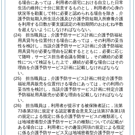
る場合にあっては，利用者の居宅における自立した日常
生活の維持に十分に留意するものとし，利用者の心身の
状況等を勘案して特に必要と認められる場合を除き，介
護予防短期入所生活介護及び介護予防短期入所療養介護
を利用する日数が要支援認定の有効期間のおおむね半数
を超えないようにしなければならない。
(24)
担当職員は，介護予防サービス計画に介護予防福祉
用具貸与を位置付ける場合にあっては，その利用の妥当
性を検討し，当該介護予防サービス計画に介護予防福祉
用具貸与が必要な理由を記載するとともに，必要に応じ
て随時，サービス担当者会議を開催し，その継続の必要
性について検証をした上で，継続が必要な場合にはその
理由を介護予防サービス計画に記載しなければならな
い。
(25)
担当職員は，介護予防サービス計画に特定介護予防
福祉用具販売を位置付ける場合にあっては，その利用の
妥当性を検討し，当該介護予防サービス計画に特定介護
予防福祉用具販売が必要な理由を記載しなければならな
い。
(26)
担当職員は，利用者が提示する被保険者証に，法第
73条第2項に規定する認定審査会意見又は法第37条第1項
の規定による指定に係る介護予防サービスの種類若しく
は地域密着型介護予防サービスの種類についての記載が
ある場合には，利用者にその趣旨
(同項の規定による指定
に係る介護予防サービス又は地域密着型介護予防サービ