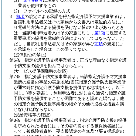
(1)
第4項各号
に規定する方法のうち指定介護予防支援事
業者が使用するもの
(2)
ファイルへの記録の方式
8
前項
の規定による承諾を得た指定介護予防支援事業者は，
当該利用申込者又はその家族から文書又は電磁的方法によ
り電磁的方法による提供を受けない旨の申出があったとき
は，当該利用申込者又はその家族に対し，
第1項
に規定する
重要事項の提供を電磁的方法によってしてはならない。
た
だし，当該利用申込者又はその家族が再び
前項
の規定によ
る承諾をした場合は，この限りでない。
(提供拒否の禁止)
第6条
指定介護予防支援事業者は，正当な理由なく指定介護
予防支援の提供を拒んではならない。
(サービス提供困難時の対応)
第7条
指定介護予防支援事業者は，当該指定介護予防支援事
業所の通常の事業の実施地域
(当該指定介護予防支援事業所
が通常時に指定介護予防支援を提供する地域をいう。以下
同じ。)
等を勘案し，利用申込者に対し自ら適切な指定介護
予防支援を提供することが困難であると認めた場合は，他
の指定介護予防支援事業者の紹介その他の必要な措置を講
じなければならない。
(受給資格等の確認)
第8条
指定介護予防支援事業者は，指定介護予防支援の提供
を求められた場合には，その者の提示する被保険者証によ
って，被保険者資格，要支援認定の有無及び要支援認定の