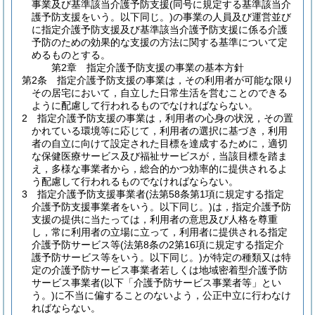
事業及び基準該当介護予防支援
(同号に規定する基準該当介
護予防支援をいう。以下同じ。)
の事業の人員及び運営並び
に指定介護予防支援及び基準該当介護予防支援に係る介護
予防のための効果的な支援の方法に関する基準について定
めるものとする。
第2章
指定介護予防支援の事業の基本方針
第2条
指定介護予防支援の事業は，その利用者が可能な限り
その居宅において，自立した日常生活を営むことのできる
ように配慮して行われるものでなければならない。
2
指定介護予防支援の事業は，利用者の心身の状況，その置
かれている環境等に応じて，利用者の選択に基づき，利用
者の自立に向けて設定された目標を達成するために，適切
な保健医療サービス及び福祉サービスが，当該目標を踏ま
え，多様な事業者から，総合的かつ効率的に提供されるよ
う配慮して行われるものでなければならない。
3
指定介護予防支援事業者
(法第58条第1項に規定する指定
介護予防支援事業者をいう。以下同じ。)
は，指定介護予防
支援の提供に当たっては，利用者の意思及び人格を尊重
し，常に利用者の立場に立って，利用者に提供される指定
介護予防サービス等
(法第8条の2第16項に規定する指定介
護予防サービス等をいう。以下同じ。)
が特定の種類又は特
定の介護予防サービス事業者若しくは地域密着型介護予防
サービス事業者
(以下「介護予防サービス事業者等」とい
う。)
に不当に偏することのないよう，公正中立に行わなけ
ればならない。