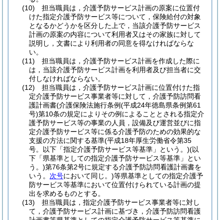
(10)
担当職員は，介護予防サービス計画の原案に位置付
けた指定介護予防サービス等について，保険給付の対象
となるかどうかを区分した上で，当該介護予防サービス
計画の原案の内容について利用者又はその家族に対して
説明し，文書により利用者の同意を得なければならな
い。
(11)
担当職員は，介護予防サービス計画を作成した際に
は，当該介護予防サービス計画を利用者及び担当者に交
付しなければならない。
(12)
担当職員は，介護予防サービス計画に位置付けた指
定介護予防サービス事業者等に対して，介護予防訪問看
護計画書
(介護保険法施行条例
(平成24年徳島県条例第61
号)
第10条の規定によりその例によることとされる指定介
護予防サービス等の事業の人員，設備及び運営並びに指
定介護予防サービス等に係る介護予防のための効果的な
支援の方法に関する基準
(平成18年厚生労働省令第35
号。以下「指定介護予防サービス等基準」という。)
(以
下「県基準としての指定介護予防サービス等基準」とい
う。)
第76条第2号に規定する介護予防訪問看護計画書を
いう。
次号
において同じ。)
等県基準としての指定介護予
防サービス等基準において位置付けられている計画の提
出を求めるものとする。
(13)
担当職員は，指定介護予防サービス事業者等に対し
て，介護予防サービス計画に基づき，介護予防訪問看護