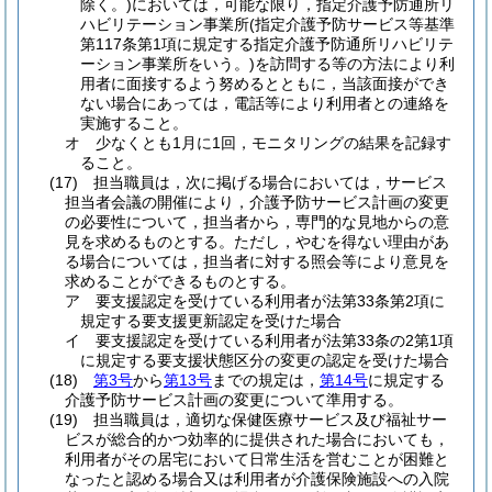
除く。)
においては，可能な限り，指定介護予防通所リ
ハビリテーション事業所
(指定介護予防サービス等基準
第117条第1項に規定する指定介護予防通所リハビリテ
ーション事業所をいう。)
を訪問する等の方法により利
用者に面接するよう努めるとともに，当該面接ができ
ない場合にあっては，電話等により利用者との連絡を
実施すること。
オ
少なくとも1月に1回，モニタリングの結果を記録す
ること。
(17)
担当職員は，次に掲げる場合においては，サービス
担当者会議の開催により，介護予防サービス計画の変更
の必要性について，担当者から，専門的な見地からの意
見を求めるものとする。
ただし，やむを得ない理由があ
る場合については，担当者に対する照会等により意見を
求めることができるものとする。
ア
要支援認定を受けている利用者が法第33条第2項に
規定する要支援更新認定を受けた場合
イ
要支援認定を受けている利用者が法第33条の2第1項
に規定する要支援状態区分の変更の認定を受けた場合
(18)
第3号
から
第13号
までの規定は，
第14号
に規定する
介護予防サービス計画の変更について準用する。
(19)
担当職員は，適切な保健医療サービス及び福祉サー
ビスが総合的かつ効率的に提供された場合においても，
利用者がその居宅において日常生活を営むことが困難と
なったと認める場合又は利用者が介護保険施設への入院