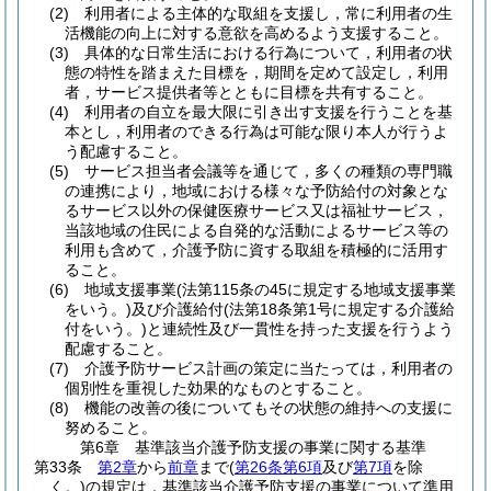
(2)
利用者による主体的な取組を支援し，常に利用者の生
活機能の向上に対する意欲を高めるよう支援すること。
(3)
具体的な日常生活における行為について，利用者の状
態の特性を踏まえた目標を，期間を定めて設定し，利用
者，サービス提供者等とともに目標を共有すること。
(4)
利用者の自立を最大限に引き出す支援を行うことを基
本とし，利用者のできる行為は可能な限り本人が行うよ
う配慮すること。
(5)
サービス担当者会議等を通じて，多くの種類の専門職
の連携により，地域における様々な予防給付の対象とな
るサービス以外の保健医療サービス又は福祉サービス，
当該地域の住民による自発的な活動によるサービス等の
利用も含めて，介護予防に資する取組を積極的に活用す
ること。
(6)
地域支援事業
(法第115条の45に規定する地域支援事業
をいう。)
及び介護給付
(法第18条第1号に規定する介護給
付をいう。)
と連続性及び一貫性を持った支援を行うよう
配慮すること。
(7)
介護予防サービス計画の策定に当たっては，利用者の
個別性を重視した効果的なものとすること。
(8)
機能の改善の後についてもその状態の維持への支援に
努めること。
第6章
基準該当介護予防支援の事業に関する基準
第33条
第2章
から
前章
まで
(
第26条第6項
及び
第7項
を除
く。)
の規定は，基準該当介護予防支援の事業について準用