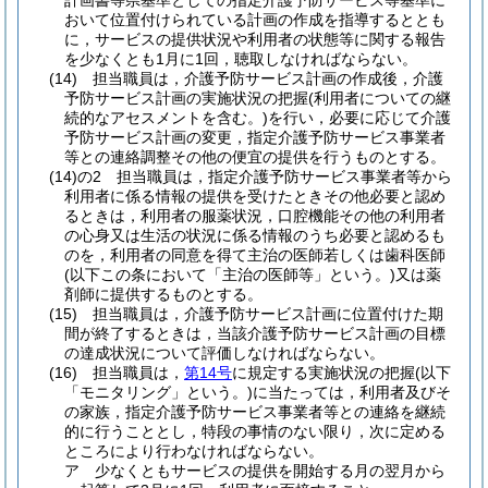
計画書等県基準としての指定介護予防サービス等基準に
おいて位置付けられている計画の作成を指導するととも
に，サービスの提供状況や利用者の状態等に関する報告
を少なくとも1月に1回，聴取しなければならない。
(14)
担当職員は，介護予防サービス計画の作成後，介護
予防サービス計画の実施状況の把握
(利用者についての継
続的なアセスメントを含む。)
を行い，必要に応じて介護
予防サービス計画の変更，指定介護予防サービス事業者
等との連絡調整その他の便宜の提供を行うものとする。
(14)の2
担当職員は，指定介護予防サービス事業者等から
利用者に係る情報の提供を受けたときその他必要と認め
るときは，利用者の服薬状況，口腔機能その他の利用者
の心身又は生活の状況に係る情報のうち必要と認めるも
のを，利用者の同意を得て主治の医師若しくは歯科医師
(以下この条において「主治の医師等」という。)
又は薬
剤師に提供するものとする。
(15)
担当職員は，介護予防サービス計画に位置付けた期
間が終了するときは，当該介護予防サービス計画の目標
の達成状況について評価しなければならない。
(16)
担当職員は，
第14号
に規定する実施状況の把握
(以下
「モニタリング」という。)
に当たっては，利用者及びそ
の家族，指定介護予防サービス事業者等との連絡を継続
的に行うこととし，特段の事情のない限り，次に定める
ところにより行わなければならない。
ア
少なくともサービスの提供を開始する月の翌月から