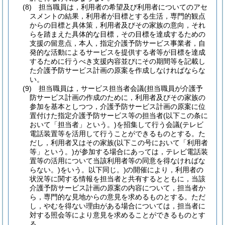
(8)
担当職員は，利用者の希望及び利用者についてのアセ
スメントの結果，利用者が目標とする生活，専門的観点
からの目標と具体策，利用者及びその家族の意向，それ
らを踏まえた具体的な目標，その目標を達成するための
支援の留意点，本人，指定介護予防サービス事業者，自
発的な活動によるサービスを提供する者等が目標を達成
するために行うべき支援内容並びにその期間等を記載し
た介護予防サービス計画の原案を作成しなければならな
い。
(9)
担当職員は，サービス担当者会議
(担当職員が介護予
防サービス計画の作成のために，利用者及びその家族の
参加を基本としつつ，介護予防サービス計画の原案に位
置付けた指定介護予防サービス等の担当者
(以下この条に
おいて「担当者」という。)
を招集して行う会議
(テレビ
電話装置等を活用して行うことができるものとする。た
だし，利用者又はその家族
(以下この号において「利用者
等」という。)
が参加する場合にあっては，テレビ電話装
置等の活用について当該利用者等の同意を得なければな
らない。)
をいう。以下同じ。)
の開催により，利用者の
状況等に関する情報を担当者と共有するとともに，当該
介護予防サービス計画の原案の内容について，担当者か
ら，専門的な見地からの意見を求めるものとする。
ただ
し，やむを得ない理由がある場合については，担当者に
対する照会等により意見を求めることができるものとす
る。