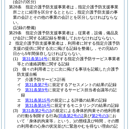
(会計の区分)
第28条
指定介護予防支援事業者は，指定介護予防支援事業
所ごとに経理を区分するとともに，指定介護予防支援の事
業の会計とその他の事業の会計とを区分しなければならな
い。
(記録の整備)
第29条
指定介護予防支援事業者は，従業者，設備，備品及
び会計に関する諸記録を整備しておかなければならない。
2
指定介護予防支援事業者は，利用者に対する指定介護予防
支援の提供に関する次に掲げる記録を整備し，その完結の
日から5年間保存しなければならない。
(1)
第31条第14号
に規定する指定介護予防サービス事業者
等との連絡調整に関する記録
(2)
個々の利用者ごとに次に掲げる事項を記載した介護予
防支援台帳
ア
介護予防サービス計画
イ
第31条第7号
に規定するアセスメントの結果の記録
ウ
第31条第9号
に規定するサービス担当者会議等の記
録
エ
第31条第15号
の規定による評価の結果の記録
オ
第31条第16号
に規定するモニタリングの結果の記録
(3)
第31条第2号の3
の規定による身体的拘束その他利用者
の行動を制限する行為
(
同条第2号の2
及び
第2号の3
にお
いて「身体的拘束等」という。)
の態様及び時間，その際
の利用者の心身の状況並びに緊急やむを得ない理由の記