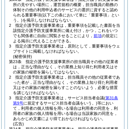
所の見やすい場所に，運営規程の概要，担当職員の勤務の
体制その他の利用申込者のサービスの選択に資すると認め
られる重要事項
(以下この条において単に「重要事項」とい
う。)
を掲示しなければならない。
2
指定介護予防支援事業者は，重要事項を記載した書面を当
該指定介護予防支援事業所に備え付け，かつ，これをいつ
でも関係者に自由に閲覧させることにより，
前項
の規定に
よる掲示に代えることができる。
3
指定介護予防支援事業者は，原則として，重要事項をウェ
ブサイトに掲載しなければならない。
(秘密保持)
第23条
指定介護予防支援事業所の担当職員その他の従業者
は，正当な理由がなく，その業務上知り得た利用者又はそ
の家族の秘密を漏らしてはならない。
2
指定介護予防支援事業者は，担当職員その他の従業者であ
った者が，正当な理由がなく，その業務上知り得た利用者
又はその家族の秘密を漏らすことのないよう，必要な措置
を講じなければならない。
3
指定介護予防支援事業者は，サービス担当者会議
(
第31条
第9号
に規定するサービス担当者会議をいう。)
等におい
て，利用者の個人情報を用いる場合は利用者の同意を，利
用者の家族の個人情報を用いる場合は当該家族の同意を，
あらかじめ文書により得ておかなければならない。
(広告)