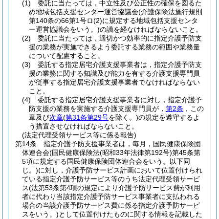
(1)
委託に当たっては，中立性及び公正性の確保を図るた
め地域包括支援センター運営協議会
(介護保険法施行規則
第140条の66第1号ロ
(2)
に規定する地域包括支援センタ
ー運営協議会をいう。)
の議を経なければならないこと。
(2)
委託に当たっては，適切かつ効率的に指定介護予防支
援の業務が実施できるよう委託する業務の範囲や業務量
について配慮すること。
(3)
委託する指定居宅介護支援事業者は，指定介護予防支
援の業務に関する知識及び能力を有する介護支援専門員
が従事する指定居宅介護支援事業者でなければならない
こと。
(4)
委託する指定居宅介護支援事業者に対し，指定介護予
防支援の業務を実施する介護支援専門員が，
第2条
，この
章及び
次章
(
第31条第29号
を除く。)
の規定を遵守するよ
う措置させなければならないこと。
(法定代理受領サービス等に係る報告)
第14条
指定介護予防支援事業者は，毎月，国民健康保険団
体連合会
(国民健康保険法
(昭和33年法律第192号)
第45条第
5項に規定する国民健康保険団体連合会をいう。以下同
じ。)
に対し，介護予防サービス計画において位置付けられ
ている指定介護予防サービス等のうち法定代理受領サービ
ス
(法第53条第4項の規定により介護予防サービス費が利用
者に代わり当該指定介護予防サービス事業者に支払われる
場合の当該介護予防サービス費に係る指定介護予防サービ
スをいう。)
として位置付けたものに関する情報を記載した