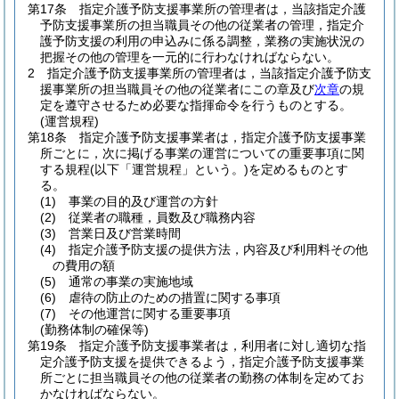
第17条
指定介護予防支援事業所の管理者は，当該指定介護
予防支援事業所の担当職員その他の従業者の管理，指定介
護予防支援の利用の申込みに係る調整，業務の実施状況の
把握その他の管理を一元的に行わなければならない。
2
指定介護予防支援事業所の管理者は，当該指定介護予防支
援事業所の担当職員その他の従業者にこの章及び
次章
の規
定を遵守させるため必要な指揮命令を行うものとする。
(運営規程)
第18条
指定介護予防支援事業者は，指定介護予防支援事業
所ごとに，次に掲げる事業の運営についての重要事項に関
する規程
(以下「運営規程」という。)
を定めるものとす
る。
(1)
事業の目的及び運営の方針
(2)
従業者の職種，員数及び職務内容
(3)
営業日及び営業時間
(4)
指定介護予防支援の提供方法，内容及び利用料その他
の費用の額
(5)
通常の事業の実施地域
(6)
虐待の防止のための措置に関する事項
(7)
その他運営に関する重要事項
(勤務体制の確保等)
第19条
指定介護予防支援事業者は，利用者に対し適切な指
定介護予防支援を提供できるよう，指定介護予防支援事業
所ごとに担当職員その他の従業者の勤務の体制を定めてお
かなければならない。