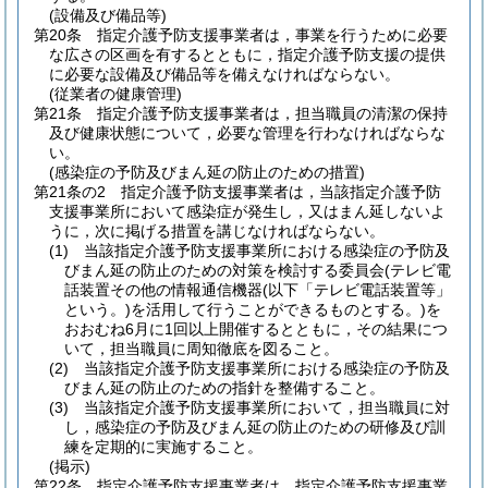
(設備及び備品等)
第20条
指定介護予防支援事業者は，事業を行うために必要
な広さの区画を有するとともに，指定介護予防支援の提供
に必要な設備及び備品等を備えなければならない。
(従業者の健康管理)
第21条
指定介護予防支援事業者は，担当職員の清潔の保持
及び健康状態について，必要な管理を行わなければならな
い。
(感染症の予防及びまん延の防止のための措置)
第21条の2
指定介護予防支援事業者は，当該指定介護予防
支援事業所において感染症が発生し，又はまん延しないよ
うに，次に掲げる措置を講じなければならない。
(1)
当該指定介護予防支援事業所における感染症の予防及
びまん延の防止のための対策を検討する委員会
(テレビ電
話装置その他の情報通信機器
(以下「テレビ電話装置等」
という。)
を活用して行うことができるものとする。)
を
おおむね6月に1回以上開催するとともに，その結果につ
いて，担当職員に周知徹底を図ること。
(2)
当該指定介護予防支援事業所における感染症の予防及
びまん延の防止のための指針を整備すること。
(3)
当該指定介護予防支援事業所において，担当職員に対
し，感染症の予防及びまん延の防止のための研修及び訓
練を定期的に実施すること。
(掲示)
第22条
指定介護予防支援事業者は，指定介護予防支援事業