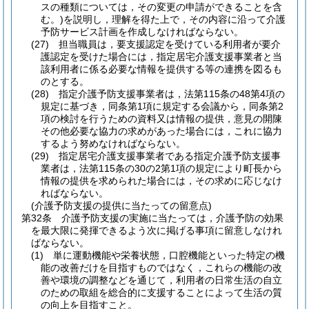
スの種類については，その変更の申請ができることを含
む。)
を説明し，理解を得た上で，その内容に沿って介護
予防サービス計画を作成しなければならない。
(27)
担当職員は，要支援認定を受けている利用者が要介
護認定を受けた場合には，指定居宅介護支援事業者と当
該利用者に係る必要な情報を提供する等の連携を図るも
のとする。
(28)
指定介護予防支援事業者は，法第115条の48第4項の
規定に基づき，同条第1項に規定する会議から，同条第2
項の検討を行うための資料又は情報の提供，意見の開陳
その他必要な協力の求めがあった場合には，これに協力
するよう努めなければならない。
(29)
指定居宅介護支援事業者である指定介護予防支援事
業者は，法第115条の30の2第1項の規定により町長から
情報の提供を求められた場合には，その求めに応じなけ
ればならない。
(介護予防支援の提供に当たっての留意点)
第32条
介護予防支援の実施に当たっては，介護予防の効果
を最大限に発揮できるよう次に掲げる事項に留意しなけれ
ばならない。
(1)
単に運動機能や栄養状態，口腔機能といった特定の機
能の改善だけを目指すものではなく，これらの機能の改
善や環境の調整などを通じて，利用者の日常生活の自立
のための取組を総合的に支援することによって生活の質
の向上を目指すこと。