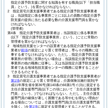
指定介護予防支援に関する知識を有する職員
(以下「担当職
員」という。)
を置かなければならない。
2
指定居宅介護支援事業者である指定介護予防支援事業者
は，当該指定に係る事業所ごとに1以上の員数の指定介護予
防支援の提供に当たる必要な数の介護支援専門員を置かな
ければならない。
(管理者)
第4条
指定介護予防支援事業者は，当該指定に係る事業所
(以下「指定介護予防支援事業所」という。)
ごとに常勤の
管理者を置かなければならない。
2
地域包括支援センターの設置者である指定介護予防支援事
業者が
前項
の規定により置く管理者は，専らその職務に従
事する者でなければならない。
ただし，指定介護予防支援
事業所の管理に支障がない場合は，当該指定介護予防支援
事業所の他の職務に従事し，又は当該指定介護予防支援事
業者である地域包括支援センターの職務に従事することが
できるものとする。
3
指定居宅介護支援事業者である指定介護予防支援事業者が
第1項
の規定により置く管理者は，介護保険法施行規則
(平
成11年厚生省令第36号)
第140条の66第1号イ
(3)
に規定する
主任介護支援専門員
(以下この項において「主任介護支援専
門員」という。)
でなければならない。
ただし，主任介護支
援専門員の確保が著しく困難である等やむを得ない理由が
ある場合については，介護支援専門員
(主任介護支援専門員
を除く。)
を
第1項
に規定する管理者とすることができる。