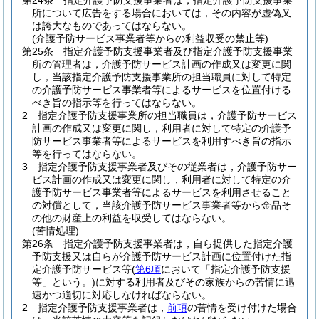
第24条
指定介護予防支援事業者は，指定介護予防支援事業
所について広告をする場合においては，その内容が虚偽又
は誇大なものであってはならない。
(介護予防サービス事業者等からの利益収受の禁止等)
第25条
指定介護予防支援事業者及び指定介護予防支援事業
所の管理者は，介護予防サービス計画の作成又は変更に関
し，当該指定介護予防支援事業所の担当職員に対して特定
の介護予防サービス事業者等によるサービスを位置付ける
べき旨の指示等を行ってはならない。
2
指定介護予防支援事業所の担当職員は，介護予防サービス
計画の作成又は変更に関し，利用者に対して特定の介護予
防サービス事業者等によるサービスを利用すべき旨の指示
等を行ってはならない。
3
指定介護予防支援事業者及びその従業者は，介護予防サー
ビス計画の作成又は変更に関し，利用者に対して特定の介
護予防サービス事業者等によるサービスを利用させること
の対償として，当該介護予防サービス事業者等から金品そ
の他の財産上の利益を収受してはならない。
(苦情処理)
第26条
指定介護予防支援事業者は，自ら提供した指定介護
予防支援又は自らが介護予防サービス計画に位置付けた指
定介護予防サービス等
(
第6項
において「指定介護予防支援
等」という。)
に対する利用者及びその家族からの苦情に迅
速かつ適切に対応しなければならない。
2
指定介護予防支援事業者は，
前項
の苦情を受け付けた場合