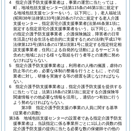
4
指定介護予防支援事業者は，事業の運営に当たっては，
町，地域包括支援センター
(法第115条の46第1項に規定す
る地域包括支援センターをいう。以下同じ。)
，老人福祉法
(昭和38年法律第133号)
第20条の7の2に規定する老人介護
支援センター，指定居宅介護支援事業者
(法第46条第1項に
規定する指定居宅介護支援事業者をいう。以下同じ。)
，他
の指定介護予防支援事業者，介護保険施設，障害者の日常
生活及び社会生活を総合的に支援するための法律
(平成17年
法律第123号)
第51条の17第1項第1号に規定する指定特定相
談支援事業者，住民による自発的な活動によるサービスを
含めた地域における様々な取組を行う者等との連携に努め
なければならない。
5
指定介護予防支援事業者は，利用者の人権の擁護，虐待の
防止等のため，必要な体制の整備を行うとともに，その従
業者に対し，研修を実施する等の措置を講じなければなら
ない。
6
指定介護予防支援事業者は，指定介護予防支援を提供する
に当たっては，法第118条の2第1項に規定する介護保険等
関連情報その他必要な情報を活用し，適切かつ有効に行う
よう努めなければならない。
第3章
指定介護予防支援の事業の人員に関する基準
(従業者の員数)
第3条
地域包括支援センターの設置者である指定介護予防支
援事業者は，当該指定に係る事業所ごとに1以上の員数の指
定介護予防支援の提供に当たる必要な数の保健師その他の