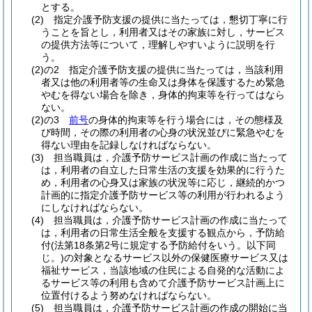
とする。
(2)
指定介護予防支援の提供に当たっては，懇切丁寧に行
うことを旨とし，利用者又はその家族に対し，サービス
の提供方法等について，理解しやすいように説明を行
う。
(2)の2
指定介護予防支援の提供に当たっては，当該利用
者又は他の利用者等の生命又は身体を保護するため緊急
やむを得ない場合を除き，身体的拘束等を行ってはなら
ない。
(2)の3
前号
の身体的拘束等を行う場合には，その態様及
び時間，その際の利用者の心身の状況並びに緊急やむを
得ない理由を記録しなければならない。
(3)
担当職員は，介護予防サービス計画の作成に当たって
は，利用者の自立した日常生活の支援を効果的に行うた
め，利用者の心身又は家族の状況等に応じ，継続的かつ
計画的に指定介護予防サービス等の利用が行われるよう
にしなければならない。
(4)
担当職員は，介護予防サービス計画の作成に当たって
は，利用者の日常生活全般を支援する観点から，予防給
付
(法第18条第2号に規定する予防給付をいう。以下同
じ。)
の対象となるサービス以外の保健医療サービス又は
福祉サービス，当該地域の住民による自発的な活動によ
るサービス等の利用も含めて介護予防サービス計画上に
位置付けるよう努めなければならない。
(5)
担当職員は，介護予防サービス計画の作成の開始に当