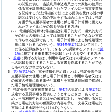
の閲覧に供し，当該利用申込者又はその家族の使用に
係る電子計算機に備えられたファイルに当該重要事項
を記録する方法
(電磁的方法による提供を受ける旨の承
諾又は受けない旨の申出をする場合にあっては，指定
介護予防支援事業者の使用に係る電子計算機に備えら
れたファイルにその旨を記録する方法)
(2)
電磁的記録媒体
(電磁的記録
(電子的方式，磁気的方式
その他人の知覚によっては認識することができない方式
で作られる記録であって，電子計算機による情報処理の
用に供されるものをいう。
第34条第1項
において同じ。)
に係る記録媒体をいう。)
をもって調製するファイルに
第
1項
に規定する重要事項を記録したものを交付する方法
5
前項
に掲げる方法は，利用申込者又はその家族がファイル
への記録を出力することによる文書を作成することができ
るものでなければならない。
6
第4項第1号
の「電子情報処理組織」とは，指定介護予防
支援事業者の使用に係る電子計算機と，利用申込者又はそ
の家族の使用に係る電子計算機とを電気通信回線で接続し
た電子情報処理組織をいう。
7
指定介護予防支援事業者は，
第4項
の規定により
第1項
に
規定する重要事項を提供しようとするときは，あらかじ
め，当該利用申込者又はその家族に対し，その用いる次に
掲げる電磁的方法の種類及び内容を示し，文書又は電磁的
方法による承諾を得なければならない。