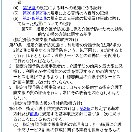
録
(4)
第16条
の規定による町への通知に係る記録
(5)
第26条第2項
の規定による苦情の内容等の記録
(6)
第27条第2項
の規定による事故の状況及び事故に際し
て採った処置についての記録
第5章
指定介護予防支援に係る介護予防のための効果
的な支援の方法に関する基準
(指定介護予防支援の基本取扱方針)
第30条
指定介護予防支援は，利用者の介護予防
(法第8条の
2第2項に規定する介護予防をいう。以下同じ。)
に資するよ
う行われるとともに，医療サービスとの連携に十分配慮し
て行わなければならない。
2
指定介護予防支援事業者は，介護予防の効果を最大限に発
揮し，利用者が生活機能の改善を実現するための適切なサ
ービスを選択できるよう，目標志向型の介護予防サービス
計画を策定しなければならない。
3
指定介護予防支援事業者は，自らその提供する指定介護予
防支援の質の評価を行い，常にその改善を図らなければな
らない。
(指定介護予防支援の具体的取扱方針)
第31条
指定介護予防支援の方針は，
第2条
に規定する基本
方針及び
前条
に規定する基本取扱方針に基づき，次に掲げ
るところによるものとする。
(1)
指定介護予防支援事業所の管理者は，担当職員に介護
予防サービス計画の作成に関する業務を担当させるもの