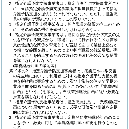
2
指定介護予防支援事業者は，指定介護予防支援事業所ごと
に，当該指定介護予防支援事業所の担当職員によって指定
介護予防支援を提供しなければならない。
ただし，担当職
員の補助の業務については，この限りでない。
3
指定介護予防支援事業者は，担当職員の資質の向上のため
に，その研修の機会を確保しなければならない。
4
指定介護予防支援事業者は，適切な指定介護予防支援の提
供を確保する観点から，職場において行われる性的な言動
又は優越的な関係を背景とした言動であって業務上必要か
つ相当な範囲を超えたものにより担当職員の就業環境が害
されることを防止するための方針の明確化等の必要な措置
を講じなければならない。
(業務継続計画の策定等)
第19条の2
指定介護予防支援事業者は，感染症や非常災害
の発生時において，利用者に対する指定介護予防支援の提
供を継続的に実施するための，及び非常時の体制で早期の
業務再開を図るための計画
(以下この条において「業務継続
計画」という。)
を策定し，当該業務継続計画に従い必要な
措置を講じなければならない。
2
指定介護予防支援事業者は，担当職員に対し，業務継続計
画について周知するとともに，必要な研修及び訓練を定期
的に実施しなければならない。
3
指定介護予防支援事業者は，定期的に業務継続計画の見直
しを行い，必要に応じて業務継続計画の変更を行うものと
する。