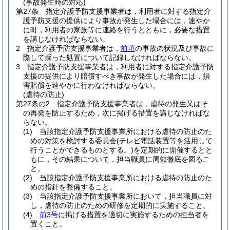
(事故発生時の対応)
第27条
指定介護予防支援事業者は，利用者に対する指定介
護予防支援の提供により事故が発生した場合には，速やか
に町，利用者の家族等に連絡を行うとともに，必要な措置
を講じなければならない。
2
指定介護予防支援事業者は，
前項
の事故の状況及び事故に
際して採った処置について記録しなければならない。
3
指定介護予防支援事業者は，利用者に対する指定介護予防
支援の提供により賠償すべき事故が発生した場合には，損
害賠償を速やかに行わなければならない。
(虐待の防止)
第27条の2
指定介護予防支援事業者は，虐待の発生又はそ
の再発を防止するため，次に掲げる措置を講じなければな
らない。
(1)
当該指定介護予防支援事業所における虐待の防止のた
めの対策を検討する委員会
(テレビ電話装置等を活用して
行うことができるものとする。)
を定期的に開催するとと
もに，その結果について，担当職員に周知徹底を図るこ
と。
(2)
当該指定介護予防支援事業所における虐待の防止のた
めの指針を整備すること。
(3)
当該指定介護予防支援事業所において，担当職員に対
し，虐待の防止のための研修を定期的に実施すること。
(4)
前3号
に掲げる措置を適切に実施するための担当者を
置くこと。