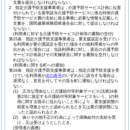
文書を提出しなければならない。
2
指定介護予防支援事業者は，介護予防サービス計画に位置
付けられている基準該当介護予防サービスに係る特例介護
予防サービス費の支給に係る事務に必要な情報を記載した
文書を，国民健康保険団体連合会に対して提出しなければ
ならない。
(利用者に対する介護予防サービス計画等の書類の交付)
第15条
指定介護予防支援事業者は，要支援認定を受けてい
る利用者が要介護認定を受けた場合その他利用者からの申
出があった場合には，当該利用者に対し，直近の介護予防
サービス計画及びその実施状況に関する書類を交付しなけ
ればならない。
(利用者に関する町への通知)
第16条
指定介護予防支援事業者は，指定介護予防支援を受
けている利用者が
次の各号
のいずれかに該当する場合は，
遅滞なく，意見を付してその旨を町に通知しなければなら
ない。
(1)
正当な理由なしに介護給付等対象サービス
(法第24条
第2項に規定する介護給付等対象サービスをいう。)
の利
用に関する指示に従わないこと等により，要支援状態の
程度を増進させたと認められるとき又は要介護状態にな
ったと認められるとき。
(2)
偽りその他不正の行為によって保険給付の支給を受
け，又は受けようとしたとき。
(管理者の責務)