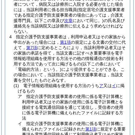
者について，病院又は診療所に入院する必要が生じた場合
には，当該利用者に係る担当職員
(指定居宅介護支援事業者
である指定介護予防支援事業者の場合にあっては，介護支
援専門員。以下この章及び
次章
において同じ。)
の氏名及び
連絡先を当該病院又は診療所に伝えるよう求めなければな
らない。
4
指定介護予防支援事業者は，利用申込者又はその家族から
申出があった場合には，
第1項
の規定による文書の交付に代
えて，
第7項
に定めるところにより，当該利用申込者又はそ
の家族の承諾を得て，当該文書に記すべき重要事項を電子
情報処理組織を使用する方法その他の情報通信の技術を利
用する方法であって次に掲げるもの
(以下この条において
「電磁的方法」という。)
により提供することができる。
こ
の場合において，当該指定介護予防支援事業者は，当該文
書を交付したものとみなす。
(1)
電子情報処理組織を使用する方法のうち
ア
又は
イ
に掲
げるもの
ア
指定介護予防支援事業者の使用に係る電子計算機と
利用申込者又はその家族の使用に係る電子計算機とを
接続する電気通信回線を通じて送信し，受信者の使用
に係る電子計算機に備えられたファイルに記録する方
法
イ
指定介護予防支援事業者の使用に係る電子計算機に
備えられたファイルに記録された
第1項
に規定する重要
事項を電気通信回線を通じて利用申込者又はその家族