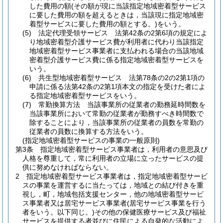
した費用の額
(その額が現に当該指定地域密着型サービス
に要した費用の額を超えるときは，当該現に指定地域密
着型サービスに要した費用の額とする。)
をいう。
(5)
法定代理受領サービス 法第42条の2第6項の規定によ
り地域密着型介護サービス費が利用者に代わり当該指定
地域密着型サービス事業者に支払われる場合の当該地域
密着型介護サービス費に係る指定地域密着型サービスを
いう。
(6)
共生型地域密着型サービス 法第78条の2の2第1項の
申請に係る法第42条の2第1項本文の指定を受けた者によ
る指定地域密着型サービスをいう。
(7)
常勤換算方法 当該事業所の従業者の勤務延時間数を
当該事業所において常勤の従業者が勤務すべき時間数で
除することにより，当該事業所の従業者の員数を常勤の
従業者の員数に換算する方法をいう。
(指定地域密着型サービスの事業の一般原則)
第3条
指定地域密着型サービス事業者は，利用者の意思及び
人格を尊重して，常に利用者の立場に立ったサービスの提
供に努めなければならない。
2
指定地域密着型サービス事業者は，指定地域密着型サービ
スの事業を運営するに当たっては，地域との結び付きを重
視し，町，地域包括支援センター，他の地域密着型サービ
ス事業者又は居宅サービス事業者
(居宅サービス事業を行う
者をいう。以下同じ。)
その他の保健医療サービス及び福祉
サービスを提供する者並びに住民による自発的な活動によ