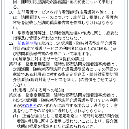
回・随時対応型訪問介護看護計画の変更について準用す
る。
10
訪問看護サービスを行う看護師等
(准看護師を除く。)
は，訪問看護サービスについて，訪問日，提供した看護内
容等を記載した訪問看護報告書を作成しなければならな
い。
11
常勤看護師等は，訪問看護報告書の作成に関し，必要な
指導及び管理を行わなければならない。
12
前条第4項
の規定は，定期巡回・随時対応型訪問介護看
護計画
(訪問看護サービスの利用者に係るものに限る。)
及
び訪問看護報告書の作成について準用する。
(同居家族に対するサービス提供の禁止)
第27条
指定定期巡回・随時対応型訪問介護看護事業者は，
定期巡回・随時対応型訪問介護看護従業者に，その同居の
家族である利用者に対する指定定期巡回・随時対応型訪問
介護看護
(随時対応サービスを除く。)
の提供をさせてはな
らない。
(利用者に関する町への通知)
第28条
指定定期巡回・随時対応型訪問介護看護事業者は，
指定定期巡回・随時対応型訪問介護看護を受けている利用
者が
次の各号
のいずれかに該当する場合は，遅滞なく，意
見を付してその旨を町に通知しなければならない。
(1)
正当な理由なしに指定定期巡回・随時対応型訪問介護
看護の利用に関する指示に従わないことにより，要介護
状態の程度を増進させたと認められるとき。