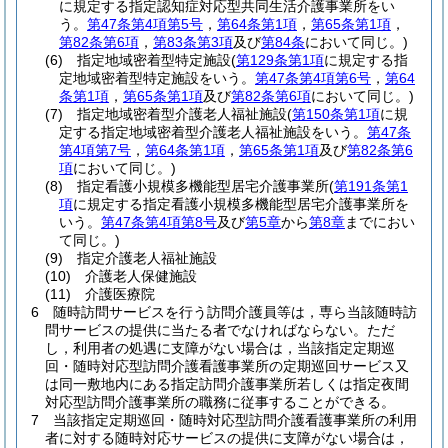
に規定する指定認知症対応型共同生活介護事業所をい
う。
第47条第4項第5号
，
第64条第1項
，
第65条第1項
，
第82条第6項
，
第83条第3項
及び
第84条
において同じ。)
(6)
指定地域密着型特定施設
(
第129条第1項
に規定する指
定地域密着型特定施設をいう。
第47条第4項第6号
，
第64
条第1項
，
第65条第1項
及び
第82条第6項
において同じ。)
(7)
指定地域密着型介護老人福祉施設
(
第150条第1項
に規
定する指定地域密着型介護老人福祉施設をいう。
第47条
第4項第7号
，
第64条第1項
，
第65条第1項
及び
第82条第6
項
において同じ。)
(8)
指定看護小規模多機能型居宅介護事業所
(
第191条第1
項
に規定する指定看護小規模多機能型居宅介護事業所を
いう。
第47条第4項第8号
及び
第5章
から
第8章
までにおい
て同じ。)
(9)
指定介護老人福祉施設
(10)
介護老人保健施設
(11)
介護医療院
6
随時訪問サービスを行う訪問介護員等は，専ら当該随時訪
問サービスの提供に当たる者でなければならない。
ただ
し，利用者の処遇に支障がない場合は，当該指定定期巡
回・随時対応型訪問介護看護事業所の定期巡回サービス又
は同一敷地内にある指定訪問介護事業所若しくは指定夜間
対応型訪問介護事業所の職務に従事することができる。
7
当該指定定期巡回・随時対応型訪問介護看護事業所の利用
者に対する随時対応サービスの提供に支障がない場合は，