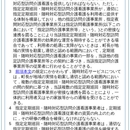
対応型訪問介護看護を提供しなければならない。
ただし，
指定定期巡回・随時対応型訪問介護看護事業所が，適切に
指定定期巡回・随時対応型訪問介護看護を利用者に提供す
る体制を構築しており，他の指定訪問介護事業所，指定夜
間対応型訪問介護事業所又は指定訪問看護事業所
(以下この
条において「指定訪問介護事業所等」という。)
との密接な
連携を図ることにより当該指定定期巡回・随時対応型訪問
介護看護事業所の効果的な運営を期待することができる場
合であって，利用者の処遇に支障がないときは，町長が地
域の実情を勘案し適切と認める範囲内において，定期巡
回・随時対応型訪問介護看護の事業の一部を，当該他の指
定訪問介護事業所等との契約に基づき，当該指定訪問介護
事業所等の従業者に行わせることができる。
3
前項本文
の規定にかかわらず，随時対応サービスについて
は，町長が地域の実情を勘案し適切と認める範囲内におい
て，複数の指定定期巡回・随時対応型訪問介護看護事業所
の間の契約に基づき，当該複数の指定定期巡回・随時対応
型訪問介護看護事業所が密接な連携を図ることにより，一
体的に利用者又はその家族等からの通報を受けることがで
きる。
4
指定定期巡回・随時対応型訪問介護看護事業者は，定期巡
回・随時対応型訪問介護看護従業者の資質の向上のため
に，その研修の機会を確保しなければならない。
5
指定定期巡回・随時対応型訪問介護看護事業者は，適切な
指定定期巡回・随時対応型訪問介護看護の提供を確保する