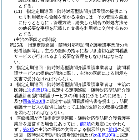
護技術及び看護技術をもってサービスの提供を行うもの
とする。
(11)
指定定期巡回・随時対応型訪問介護看護の提供に当
たり利用者から合鍵を預かる場合には，その管理を厳重
に行うとともに，管理方法，紛失した場合の対処方法そ
の他必要な事項を記載した文書を利用者に交付するもの
とする。
(主治の医師との関係)
第25条
指定定期巡回・随時対応型訪問介護看護事業所の常
勤看護師等は，主治の医師の指示に基づき適切な訪問看護
サービスが行われるよう必要な管理をしなければならな
い。
2
指定定期巡回・随時対応型訪問介護看護事業者は，訪問看
護サービスの提供の開始に際し，主治の医師による指示を
文書で受けなければならない。
3
指定定期巡回・随時対応型訪問介護看護事業者は，主治の
医師に
次条第1項
に規定する定期巡回・随時対応型訪問介護
看護計画
(訪問看護サービスの利用者に係るものに限る。)
及び
同条第10項
に規定する訪問看護報告書を提出し，訪問
看護サービスの提供に当たって主治の医師との密接な連携
を図らなければならない。
4
医療機関が当該指定定期巡回・随時対応型訪問介護看護事
業所を運営する場合にあっては，
前2項
の規定にかかわら
ず，
第2項
の主治の医師の文書による指示並びに
前項
の定期
巡回・随時対応型訪問介護看護計画及び
次条第10項
に規定