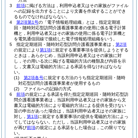
方法
3
前項
に掲げる方法は，利用申込者又はその家族がファイル
への記録を出力することにより文書を作成することができ
るものでなければならない。
4
第2項第1号
の「電子情報処理組織」とは，指定定期巡
回・随時対応型訪問介護看護事業者の使用に係る電子計算
機と，利用申込者又はその家族の使用に係る電子計算機と
を電気通信回線で接続した電子情報処理組織をいう。
5
指定定期巡回・随時対応型訪問介護看護事業者は，
第2項
の規定により
第1項
に規定する重要事項を提供しようとする
ときは，あらかじめ，当該利用申込者又はその家族に対
し，その用いる次に掲げる電磁的方法の種類及び内容を示
し，文書又は電磁的方法による承諾を得なければならな
い。
(1)
第2項各号
に規定する方法のうち指定定期巡回・随時
対応型訪問介護看護事業者が使用するもの
(2)
ファイルへの記録の方式
6
前項
の規定による承諾を得た指定定期巡回・随時対応型訪
問介護看護事業者は，当該利用申込者又はその家族から文
書又は電磁的方法により電磁的方法による提供を受けない
旨の申出があった場合は，当該利用申込者又はその家族に
対し，
第1項
に規定する重要事項の提供を電磁的方法によっ
てしてはならない。
ただし，当該利用申込者又はその家族
が再び
前項
の規定による承諾をした場合は，この限りでな
い。