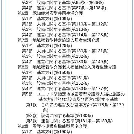
第3節
設備に関する基準
(第85条・第86条)
第4節
運営に関する基準
(第87条～第108条)
第6章
認知症対応型共同生活介護
第1節
基本方針
(第109条)
第2節
人員に関する基準
(第110条～第112条)
第3節
設備に関する基準
(第113条)
第4節
運営に関する基準
(第114条～第128条)
第7章
地域密着型特定施設入居者生活介護
第1節
基本方針
(第129条)
第2節
人員に関する基準
(第130条・第131条)
第3節
設備に関する基準
(第132条)
第4節
運営に関する基準
(第133条～第149条)
第8章
地域密着型介護老人福祉施設入所者生活介護
第1節
基本方針
(第150条)
第2節
人員に関する基準
(第151条)
第3節
設備に関する基準
(第152条)
第4節
運営に関する基準
(第153条～第177条)
第5節
ユニット型指定地域密着型介護老人福祉施設の
基本方針並びに設備及び運営に関する基準
第1款
この節の趣旨及び基本方針
(第178条・第179
条)
第2款
設備に関する基準
(第180条)
第3款
運営に関する基準
(第181条～第189条)
第9章
看護小規模多機能型居宅介護
第1節
基本方針
(第190条)