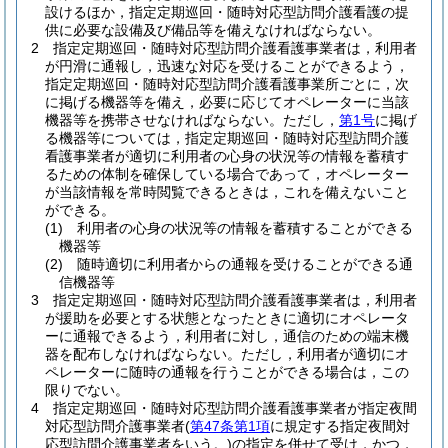
設けるほか，指定定期巡回・随時対応型訪問介護看護の提
供に必要な設備及び備品等を備えなければならない。
2
指定定期巡回・随時対応型訪問介護看護事業者は，利用者
が円滑に通報し，迅速な対応を受けることができるよう，
指定定期巡回・随時対応型訪問介護看護事業所ごとに，次
に掲げる機器等を備え，必要に応じてオペレーターに当該
機器等を携帯させなければならない。
ただし，
第1号
に掲げ
る機器等については，指定定期巡回・随時対応型訪問介護
看護事業者が適切に利用者の心身の状況等の情報を蓄積す
るための体制を確保している場合であって，オペレーター
が当該情報を常時閲覧できるときは，これを備えないこと
ができる。
(1)
利用者の心身の状況等の情報を蓄積することができる
機器等
(2)
随時適切に利用者からの通報を受けることができる通
信機器等
3
指定定期巡回・随時対応型訪問介護看護事業者は，利用者
が援助を必要とする状態となったときに適切にオペレータ
ーに通報できるよう，利用者に対し，通信のための端末機
器を配布しなければならない。
ただし，利用者が適切にオ
ペレーターに随時の通報を行うことができる場合は，この
限りでない。
4
指定定期巡回・随時対応型訪問介護看護事業者が指定夜間
対応型訪問介護事業者
(
第47条第1項
に規定する指定夜間対
応型訪問介護事業者をいう。)
の指定を併せて受け，かつ，