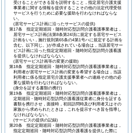
受けることができる旨を説明すること，指定居宅介護支援
事業者に関する情報を提供することその他の法定代理受領
サービスを行うために必要な援助を行わなければならな
い。
(居宅サービス計画に沿ったサービスの提供)
第17条
指定定期巡回・随時対応型訪問介護看護事業者は，
居宅サービス計画
(法第8条第24項に規定する居宅サービス
計画をいい，施行規則第65条の4第1号ハに規定する計画を
含む。以下同じ。)
が作成されている場合は，当該居宅サー
ビス計画に沿った指定定期巡回・随時対応型訪問介護看護
を提供しなければならない。
(居宅サービス計画等の変更の援助)
第18条
指定定期巡回・随時対応型訪問介護看護事業者は，
利用者が居宅サービス計画の変更を希望する場合は，当該
利用者に係る指定居宅介護支援事業者への連絡その他の必
要な援助を行わなければならない。
(身分を証する書類の携行)
第19条
指定定期巡回・随時対応型訪問介護看護事業者は，
定期巡回・随時対応型訪問介護看護従業者に身分を証する
書類を携行させ，面接時，初回訪問時及び利用者又はその
家族から求められたときは，これを提示すべき旨を指導し
なければならない。
(サービスの提供の記録)
第20条
指定定期巡回・随時対応型訪問介護看護事業者は，
指定定期巡回・随時対応型訪問介護看護を提供した際に