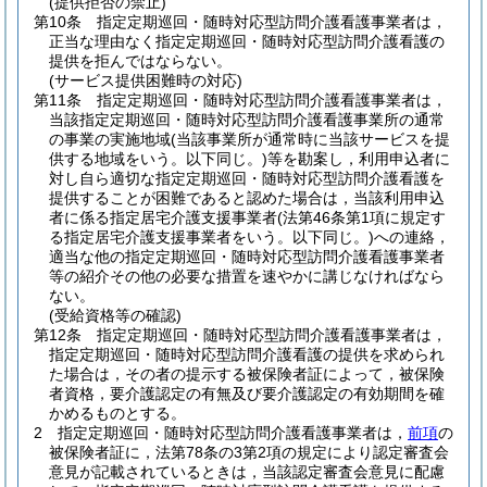
(提供拒否の禁止)
第10条
指定定期巡回・随時対応型訪問介護看護事業者は，
正当な理由なく指定定期巡回・随時対応型訪問介護看護の
提供を拒んではならない。
(サービス提供困難時の対応)
第11条
指定定期巡回・随時対応型訪問介護看護事業者は，
当該指定定期巡回・随時対応型訪問介護看護事業所の通常
の事業の実施地域
(当該事業所が通常時に当該サービスを提
供する地域をいう。以下同じ。)
等を勘案し，利用申込者に
対し自ら適切な指定定期巡回・随時対応型訪問介護看護を
提供することが困難であると認めた場合は，当該利用申込
者に係る指定居宅介護支援事業者
(法第46条第1項に規定す
る指定居宅介護支援事業者をいう。以下同じ。)
への連絡，
適当な他の指定定期巡回・随時対応型訪問介護看護事業者
等の紹介その他の必要な措置を速やかに講じなければなら
ない。
(受給資格等の確認)
第12条
指定定期巡回・随時対応型訪問介護看護事業者は，
指定定期巡回・随時対応型訪問介護看護の提供を求められ
た場合は，その者の提示する被保険者証によって，被保険
者資格，要介護認定の有無及び要介護認定の有効期間を確
かめるものとする。
2
指定定期巡回・随時対応型訪問介護看護事業者は，
前項
の
被保険者証に，法第78条の3第2項の規定により認定審査会
意見が記載されているときは，当該認定審査会意見に配慮