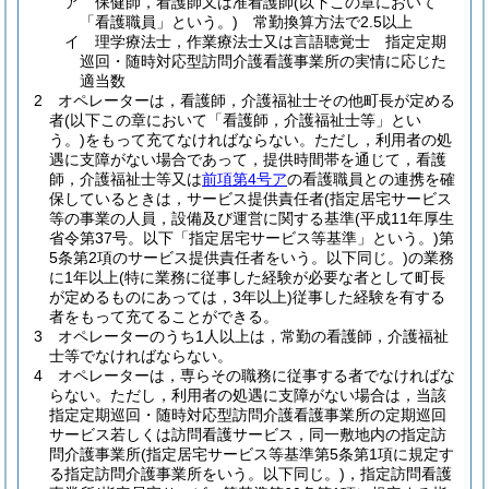
ア
保健師，看護師又は准看護師
(以下この章において
「看護職員」という。)
常勤換算方法で2.5以上
イ
理学療法士，作業療法士又は言語聴覚士 指定定期
巡回・随時対応型訪問介護看護事業所の実情に応じた
適当数
2
オペレーターは，看護師，介護福祉士その他町長が定める
者
(以下この章において「看護師，介護福祉士等」とい
う。)
をもって充てなければならない。
ただし，利用者の処
遇に支障がない場合であって，提供時間帯を通じて，看護
師，介護福祉士等又は
前項第4号ア
の看護職員との連携を確
保しているときは，サービス提供責任者
(指定居宅サービス
等の事業の人員，設備及び運営に関する基準
(平成11年厚生
省令第37号。以下「指定居宅サービス等基準」という。)
第
5条第2項のサービス提供責任者をいう。以下同じ。)
の業務
に1年以上
(特に業務に従事した経験が必要な者として町長
が定めるものにあっては，3年以上)
従事した経験を有する
者をもって充てることができる。
3
オペレーターのうち1人以上は，常勤の看護師，介護福祉
士等でなければならない。
4
オペレーターは，専らその職務に従事する者でなければな
らない。
ただし，利用者の処遇に支障がない場合は，当該
指定定期巡回・随時対応型訪問介護看護事業所の定期巡回
サービス若しくは訪問看護サービス，同一敷地内の指定訪
問介護事業所
(指定居宅サービス等基準第5条第1項に規定す
る指定訪問介護事業所をいう。以下同じ。)
，指定訪問看護