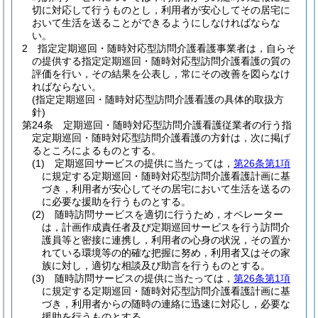
切に対応して行うものとし，利用者が安心してその居宅に
おいて生活を送ることができるようにしなければならな
い。
2
指定定期巡回・随時対応型訪問介護看護事業者は，自らそ
の提供する指定定期巡回・随時対応型訪問介護看護の質の
評価を行い，その結果を公表し，常にその改善を図らなけ
ればならない。
(指定定期巡回・随時対応型訪問介護看護の具体的取扱方
針)
第24条
定期巡回・随時対応型訪問介護看護従業者の行う指
定定期巡回・随時対応型訪問介護看護の方針は，次に掲げ
るところによるものとする。
(1)
定期巡回サービスの提供に当たっては，
第26条第1項
に規定する定期巡回・随時対応型訪問介護看護計画に基
づき，利用者が安心してその居宅において生活を送るの
に必要な援助を行うものとする。
(2)
随時訪問サービスを適切に行うため，オペレーター
は，計画作成責任者及び定期巡回サービスを行う訪問介
護員等と密接に連携し，利用者の心身の状況，その置か
れている環境等の的確な把握に努め，利用者又はその家
族に対し，適切な相談及び助言を行うものとする。
(3)
随時訪問サービスの提供に当たっては，
第26条第1項
に規定する定期巡回・随時対応型訪問介護看護計画に基
づき，利用者からの随時の連絡に迅速に対応し，必要な
援助を行うものとする。