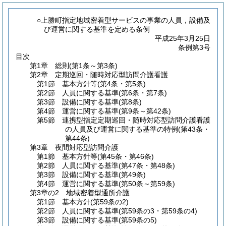
○上勝町指定地域密着型サービスの事業の人員，設備及
び運営に関する基準を定める条例
平成25年3月25日
条例第3号
目次
第1章
総則
(第1条～第3条)
第2章
定期巡回・随時対応型訪問介護看護
第1節
基本方針等
(第4条・第5条)
第2節
人員に関する基準
(第6条・第7条)
第3節
設備に関する基準
(第8条)
第4節
運営に関する基準
(第9条～第42条)
第5節
連携型指定定期巡回・随時対応型訪問介護看護
の人員及び運営に関する基準の特例
(第43条・
第44条)
第3章
夜間対応型訪問介護
第1節
基本方針等
(第45条・第46条)
第2節
人員に関する基準
(第47条・第48条)
第3節
設備に関する基準
(第49条)
第4節
運営に関する基準
(第50条～第59条)
第3章の2
地域密着型通所介護
第1節
基本方針
(第59条の2)
第2節
人員に関する基準
(第59条の3・第59条の4)
第3節
設備に関する基準
(第59条の5)