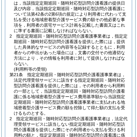
は，当該指定定期巡回・随時対応型訪問介護看護の提供日
及び内容，当該指定定期巡回・随時対応型訪問介護看護に
ついて法第42条の2第6項の規定により利用者に代わって支
払を受ける地域密着型介護サービス費の額その他必要な事
項を，利用者の居宅サービス計画を記載した書面又はこれ
に準ずる書面に記載しなければならない。
2
指定定期巡回・随時対応型訪問介護看護事業者は，指定定
期巡回・随時対応型訪問介護看護を提供した際には，提供
した具体的なサービスの内容等を記録するとともに，利用
者からの申出があった場合には，文書の交付その他適切な
方法により，その情報を利用者に対して提供しなければな
らない。
(利用料等の受領)
第21条
指定定期巡回・随時対応型訪問介護看護事業者は，
法定代理受領サービスに該当する指定定期巡回・随時対応
型訪問介護看護を提供した際には，その利用者から利用料
の一部として，当該指定定期巡回・随時対応型訪問介護看
護に係る地域密着型介護サービス費用基準額から当該指定
定期巡回・随時対応型訪問介護看護事業者に支払われる地
域密着型介護サービス費の額を控除して得た額の支払を受
けるものとする。
2
指定定期巡回・随時対応型訪問介護看護事業者は，法定代
理受領サービスに該当しない指定定期巡回・随時対応型訪
問介護看護を提供した際にその利用者から支払を受ける利
用料の額と，指定定期巡回・随時対応型訪問介護看護に係