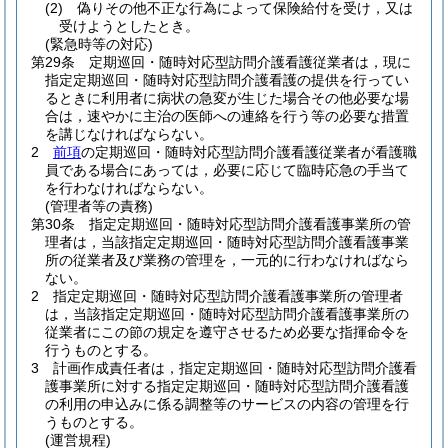
(2)
偽りその他不正な行為によって保険給付を受け，又は
受けようとしたとき。
(緊急時等の対応)
第29条
定期巡回・随時対応型訪問介護看護従業者は，現に
指定定期巡回・随時対応型訪問介護看護の提供を行ってい
るときに利用者に病状の急変が生じた場合その他必要な場
合は，速やかに主治の医師への連絡を行う等の必要な措置
を講じなければならない。
2
前項
の定期巡回・随時対応型訪問介護看護従業者が看護職
員である場合にあっては，必要に応じて臨時応急の手当て
を行わなければならない。
(管理者等の責務)
第30条
指定定期巡回・随時対応型訪問介護看護事業所の管
理者は，当該指定定期巡回・随時対応型訪問介護看護事業
所の従業者及び業務の管理を，一元的に行わなければなら
ない。
2
指定定期巡回・随時対応型訪問介護看護事業所の管理者
は，当該指定定期巡回・随時対応型訪問介護看護事業所の
従業者にこの節の規定を遵守させるため必要な指揮命令を
行うものとする。
3
計画作成責任者は，指定定期巡回・随時対応型訪問介護看
護事業所に対する指定定期巡回・随時対応型訪問介護看護
の利用の申込みに係る調整等のサービスの内容の管理を行
うものとする。
(運営規程)