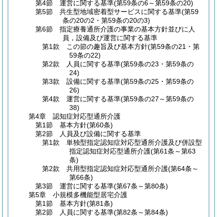
第4節
運営に関する基準
(第59条の6～第59条の20)
第5節
共生型地域密着型サービスに関する基準
(第59
条の20の2・第59条の20の3)
第6節
指定療養通所介護の事業の基本方針並びに人
員，設備及び運営に関する基準
第1款
この節の趣旨及び基本方針
(第59条の21・第
59条の22)
第2款
人員に関する基準
(第59条の23・第59条の
24)
第3款
設備に関する基準
(第59条の25・第59条の
26)
第4款
運営に関する基準
(第59条の27～第59条の
38)
第4章
認知症対応型通所介護
第1節
基本方針
(第60条)
第2節
人員及び設備に関する基準
第1款
単独型指定認知症対応型通所介護及び併設型
指定認知症対応型通所介護
(第61条～第63
条)
第2款
共用型指定認知症対応型通所介護
(第64条～
第66条)
第3節
運営に関する基準
(第67条～第80条)
第5章
小規模多機能型居宅介護
第1節
基本方針
(第81条)
第2節
人員に関する基準
(第82条～第84条)