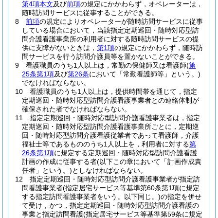
第4項本文
及び
前項
の規定にかかわらず，オペレーターは，
随時訪問サービスに従事することができる。
8
前項
の規定によりオペレーターが随時訪問サービスに従事
している場合において，当該指定定期巡回・随時対応型訪
問介護看護事業所の利用者に対する随時訪問サービスの提
供に支障がないときは，
第1項
の規定にかかわらず，随時訪
問サービスを行う訪問介護員等を置かないことができる。
9
看護職員のうち1人以上は，常勤の保健師又は看護師
(
第
25条第1項
及び
第26条
において「常勤看護師等」という。)
でなければならない。
10
看護職員のうち1人以上は，提供時間帯を通じて，指定
定期巡回・随時対応型訪問介護看護事業者との連絡体制が
確保された者でなければならない。
11
指定定期巡回・随時対応型訪問介護看護事業者は，指定
定期巡回・随時対応型訪問介護看護事業所ごとに，定期巡
回・随時対応型訪問介護看護従業者であって看護師，介護
福祉士等であるもののうち1人以上を，利用者に対する
第
26条第1項
に規定する定期巡回・随時対応型訪問介護看護
計画の作成に従事する者
(以下この章において「計画作成責
任者」という。)
としなければならない。
12
指定定期巡回・随時対応型訪問介護看護事業者が指定訪
問看護事業者
(指定居宅サービス等基準第60条第1項に規定
する指定訪問看護事業者をいう。以下同じ。)
の指定を併せ
て受け，かつ，指定定期巡回・随時対応型訪問介護看護の
事業と指定訪問看護
(指定居宅サービス等基準第59条に規定