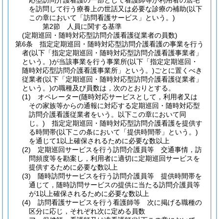
応型訪問介護看護の一部として看護師等が利用者の居宅
を訪問して行う療養上の世話又は必要な診療の補助
(以下
この章において「訪問看護サービス」という。)
第2節
人員に関する基準
(定期巡回・随時対応型訪問介護看護従業者の員数)
第6条
指定定期巡回・随時対応型訪問介護看護の事業を行う
者
(以下「指定定期巡回・随時対応型訪問介護看護事業者」
という。)
が当該事業を行う事業所
(以下「指定定期巡回・
随時対応型訪問介護看護事業所」という。)
ごとに置くべき
従業者
(以下「定期巡回・随時対応型訪問介護看護従業者」
という。)
の職種及び員数は，次のとおりとする。
(1)
オペレーター
(随時対応サービスとして，利用者又は
その家族等からの通報に対応する定期巡回・随時対応型
訪問介護看護従業者をいう。以下この章において同
じ。)
指定定期巡回・随時対応型訪問介護看護を提供す
る時間帯
(以下この条において「提供時間帯」という。)
を通じて1以上確保されるために必要な数以上
(2)
定期巡回サービスを行う訪問介護員等 交通事情，訪
問頻度等を勘案し，利用者に適切に定期巡回サービスを
提供するために必要な数以上
(3)
随時訪問サービスを行う訪問介護員等 提供時間帯を
通じて，随時訪問サービスの提供に当たる訪問介護員等
が1以上確保されるために必要な数以上
(4)
訪問看護サービスを行う看護師等 次に掲げる職種の
区分に応じ，それぞれ次に定める員数