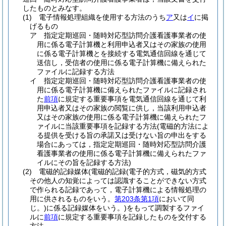
したものとみなす。
(1)
電子情報処理組織を使用する方法のうち
ア
又は
イ
に掲
げるもの
ア
指定定期巡回・随時対応型訪問介護看護事業者の使
用に係る電子計算機と利用申込者又はその家族の使用
に係る電子計算機とを接続する電気通信回線を通じて
送信し，受信者の使用に係る電子計算機に備えられた
ファイルに記録する方法
イ
指定定期巡回・随時対応型訪問介護看護事業者の使
用に係る電子計算機に備えられたファイルに記録され
た
前項
に規定する重要事項を電気通信回線を通じて利
用申込者又はその家族の閲覧に供し，当該利用申込者
又はその家族の使用に係る電子計算機に備えられたフ
ァイルに当該重要事項を記録する方法
(電磁的方法によ
る提供を受ける旨の承諾又は受けない旨の申出をする
場合にあっては，指定定期巡回・随時対応型訪問介護
看護事業者の使用に係る電子計算機に備えられたファ
イルにその旨を記録する方法)
(2)
電磁的記録媒体
(電磁的記録
(電子的方式，磁気的方式
その他人の知覚によっては認識することができない方式
で作られる記録であって，電子計算機による情報処理の
用に供されるものをいう。
第203条第1項
において同
じ。)
に係る記録媒体をいう。)
をもって調製するファイ
ルに
前項
に規定する重要事項を記録したものを交付する