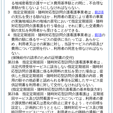
る地域密着型介護サービス費用基準額との間に，不合理な
差額が生じないようにしなければならない。
3
指定定期巡回・随時対応型訪問介護看護事業者は，
前2項
の支払を受ける額のほか，利用者の選定により通常の事業
の実施地域以外の地域の居宅において指定定期巡回・随時
対応型訪問介護看護を行う場合は，それに要した交通費の
額の支払を利用者から受けることができる。
4
指定定期巡回・随時対応型訪問介護看護事業者は，
前項
の
費用の額に係るサービスの提供に当たっては，あらかじ
め，利用者又はその家族に対し，当該サービスの内容及び
費用について説明を行い，利用者の同意を得なければなら
ない。
(保険給付の請求のための証明書の交付)
第22条
指定定期巡回・随時対応型訪問介護看護事業者は，
法定代理受領サービスに該当しない指定定期巡回・随時対
応型訪問介護看護に係る利用料の支払を受けた場合は，提
供した指定定期巡回・随時対応型訪問介護看護の内容，費
用の額その他必要と認められる事項を記載したサービス提
供証明書を利用者に対して交付しなければならない。
(指定定期巡回・随時対応型訪問介護看護の基本取扱方針)
第23条
指定定期巡回・随時対応型訪問介護看護は，定期巡
回サービス及び訪問看護サービスについては，利用者の要
介護状態の軽減又は悪化の防止に資するよう，その目標を
設定し，計画的に行うとともに，随時対応サービス及び随
時訪問サービスについては，利用者からの随時の通報に適