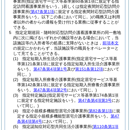
事業所
(指定居宅サービス等基準第60条第1項に規定する指
定訪問看護事業所をいう。)
若しくは指定夜間対応型訪問介
護事業所
(
第47条第1項
に規定する指定夜間対応型訪問介護
事業所をいう。以下この条において同じ。)
の職務又は利用
者以外の者からの通報を受け付ける業務に従事することが
できる。
5
指定定期巡回・随時対応型訪問介護看護事業所の同一敷地
内に次に掲げるいずれかの施設等がある場合において，当
該施設等の入所者等の処遇に支障がないときは，
前項本文
の規定にかかわらず，当該施設等の職員をオペレーターと
して充てることができる。
(1)
指定短期入所生活介護事業所
(指定居宅サービス等基
準第121条第1項に規定する指定短期入所生活介護事業所
をいう。
第47条第4項第1号
及び
第151条第12項
において
同じ。)
(2)
指定短期入所療養介護事業所
(指定居宅サービス等基
準第142条第1項に規定する指定短期入所療養介護事業所
をいう。
第47条第4項第2号
において同じ。)
(3)
指定特定施設
(指定居宅サービス等基準第174条第1項
に規定する指定特定施設をいう。
第47条第4項第3号
にお
いて同じ。)
(4)
指定小規模多機能型居宅介護事業所
(
第82条第1項
に規
定する指定小規模多機能型居宅介護事業所をいう。
第47
条第4項第4号
において同じ。)
(5)
指定認知症対応型共同生活介護事業所
(
第110条第1項