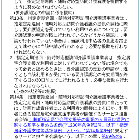
して，指定定期巡回・随時対応型訪問介護看護を提供する
ように努めなければならない。
(要介護認定の申請に係る援助)
第13条
指定定期巡回・随時対応型訪問介護看護事業者は，
指定定期巡回・随時対応型訪問介護看護の提供の開始に際
し，要介護認定を受けていない利用申込者については，要
介護認定の申請が既に行われているかどうかを確認し，申
請が行われていない場合は，当該利用申込者の意思を踏ま
えて速やかに当該申請が行われるよう必要な援助を行わな
ければならない。
2
指定定期巡回・随時対応型訪問介護看護事業者は，指定居
宅介護支援が利用者に対して行われていない等の場合であ
って必要と認めるときは，要介護認定の更新の申請が，遅
くとも当該利用者が受けている要介護認定の有効期間が終
了する日の30日前までに行われるよう，必要な援助を行わ
なければならない。
(心身の状況等の把握)
第14条
指定定期巡回・随時対応型訪問介護看護事業者は，
指定定期巡回・随時対応型訪問介護看護の提供に当たって
は，計画作成責任者による利用者の面接によるほか，利用
者に係る指定居宅介護支援事業者が開催するサービス担当
者会議
(
上勝町指定居宅介護支援等の事業の人員及び運営に
関する基準を定める条例
(平成30年条例第2号。以下「指定
居宅介護支援等基準条例」という。)
第14条第9号
に規定す
るサービス担当者会議をいう。以下この章，
第59条の6
，