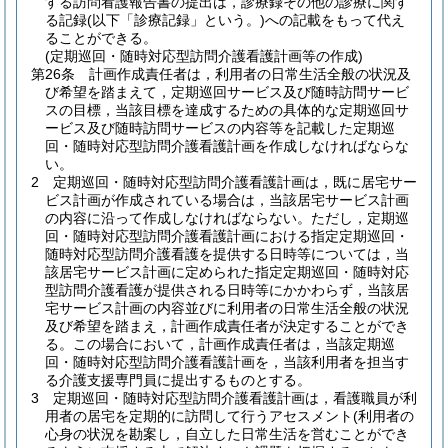
する訪問看護報告書の提出は，診療録その他の診療に関す
る記録
(以下「診療記録」という。)
への記載をもって代え
ることができる。
(定期巡回・随時対応型訪問介護看護計画等の作成)
第26条
計画作成責任者は，利用者の日常生活全般の状況及
び希望を踏まえて，定期巡回サービス及び随時訪問サービ
スの目標，当該目標を達成するための具体的な定期巡回サ
ービス及び随時訪問サービスの内容等を記載した定期巡
回・随時対応型訪問介護看護計画を作成しなければならな
い。
2
定期巡回・随時対応型訪問介護看護計画は，既に居宅サー
ビス計画が作成されている場合は，当該居宅サービス計画
の内容に沿って作成しなければならない。
ただし，定期巡
回・随時対応型訪問介護看護計画における指定定期巡回・
随時対応型訪問介護看護を提供する日時等については，当
該居宅サービス計画に定められた指定定期巡回・随時対応
型訪問介護看護が提供される日時等にかかわらず，当該居
宅サービス計画の内容並びに利用者の日常生活全般の状況
及び希望を踏まえ，計画作成責任者が決定することができ
る。
この場合において，計画作成責任者は，当該定期巡
回・随時対応型訪問介護看護計画を，当該利用者を担当す
る介護支援専門員に提出するものとする。
3
定期巡回・随時対応型訪問介護看護計画は，看護職員が利
用者の居宅を定期的に訪問して行うアセスメント
(利用者の
心身の状況を勘案し，自立した日常生活を営むことができ