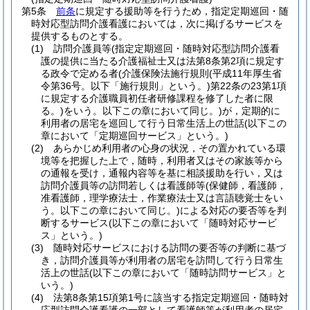
第5条
前条
に規定する援助等を行うため，指定定期巡回・随
時対応型訪問介護看護においては，次に掲げるサービスを
提供するものとする。
(1)
訪問介護員等
(指定定期巡回・随時対応型訪問介護看
護の提供に当たる介護福祉士又は法第8条第2項に規定す
る政令で定める者
(介護保険法施行規則
(平成11年厚生省
令第36号。以下「施行規則」という。)
第22条の23第1項
に規定する介護職員初任者研修課程を修了した者に限
る。)
をいう。以下この章において同じ。)
が，定期的に
利用者の居宅を巡回して行う日常生活上の世話
(以下この
章において「定期巡回サービス」という。)
(2)
あらかじめ利用者の心身の状況，その置かれている環
境等を把握した上で，随時，利用者又はその家族等から
の通報を受け，通報内容等を基に相談援助を行い，又は
訪問介護員等の訪問若しくは看護師等
(保健師，看護師，
准看護師，理学療法士，作業療法士又は言語聴覚士をい
う。以下この章において同じ。)
による対応の要否等を判
断するサービス
(以下この章において「随時対応サービ
ス」という。)
(3)
随時対応サービスにおける訪問の要否等の判断に基づ
き，訪問介護員等が利用者の居宅を訪問して行う日常生
活上の世話
(以下この章において「随時訪問サービス」と
いう。)
(4)
法第8条第15項第1号に該当する指定定期巡回・随時対