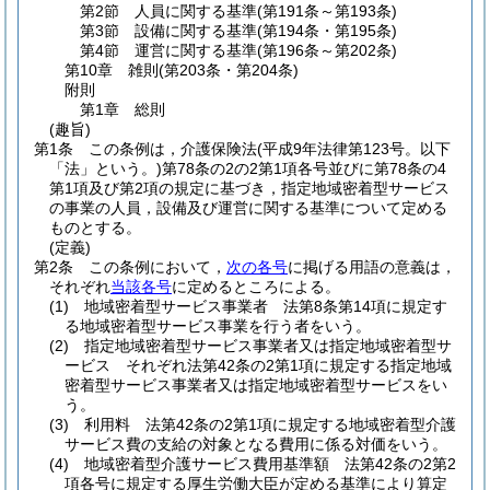
第2節
人員に関する基準
(第191条～第193条)
第3節
設備に関する基準
(第194条・第195条)
第4節
運営に関する基準
(第196条～第202条)
第10章
雑則
(第203条・第204条)
附則
第1章
総則
(趣旨)
第1条
この条例は，介護保険法
(平成9年法律第123号。以下
「法」という。)
第78条の2の2第1項各号並びに第78条の4
第1項及び第2項の規定に基づき，指定地域密着型サービス
の事業の人員，設備及び運営に関する基準について定める
ものとする。
(定義)
第2条
この条例において，
次の各号
に掲げる用語の意義は，
それぞれ
当該各号
に定めるところによる。
(1)
地域密着型サービス事業者 法第8条第14項に規定す
る地域密着型サービス事業を行う者をいう。
(2)
指定地域密着型サービス事業者又は指定地域密着型サ
ービス それぞれ法第42条の2第1項に規定する指定地域
密着型サービス事業者又は指定地域密着型サービスをい
う。
(3)
利用料 法第42条の2第1項に規定する地域密着型介護
サービス費の支給の対象となる費用に係る対価をいう。
(4)
地域密着型介護サービス費用基準額 法第42条の2第2
項各号に規定する厚生労働大臣が定める基準により算定