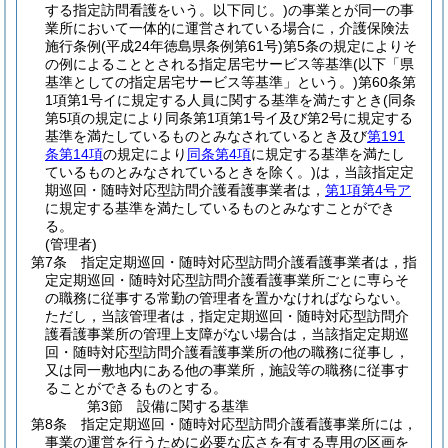
する指定訪問看護をいう。以下同じ。)
の事業とが同一の事
業所において一体的に運営されている場合に，介護保険法
施行条例
(平成24年徳島県条例第61号)
第5条の規定によりそ
の例によることとされる指定居宅サービス等基準
(以下「県
基準としての指定居宅サービス等基準」という。)
第60条第
1項第1号イに規定する人員に関する基準を満たすとき
(同条
第5項の規定により同条第1項第1号イ及び第2号に規定する
基準を満たしているものとみなされているとき及び
第191
条第14項
の規定により
同条第4項
に規定する基準を満たし
ているものとみなされているときを除く。)
は，当該指定定
期巡回・随時対応型訪問介護看護事業者は，
第1項第4号ア
に規定する基準を満たしているものとみなすことができ
る。
(管理者)
第7条
指定定期巡回・随時対応型訪問介護看護事業者は，指
定定期巡回・随時対応型訪問介護看護事業所ごとに専らそ
の職務に従事する常勤の管理者を置かなければならない。
ただし，当該管理者は，指定定期巡回・随時対応型訪問介
護看護事業所の管理上支障がない場合は，当該指定定期巡
回・随時対応型訪問介護看護事業所の他の職務に従事し，
又は同一敷地内にある他の事業所，施設等の職務に従事す
ることができるものとする。
第3節
設備に関する基準
第8条
指定定期巡回・随時対応型訪問介護看護事業所には，
事業の運営を行うために必要な広さを有する専用の区画を