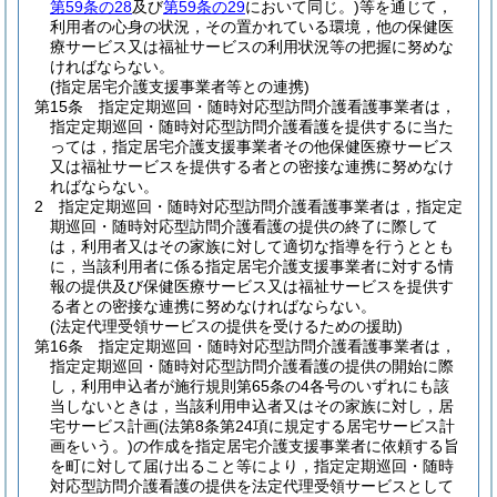
第59条の28
及び
第59条の29
において同じ。)
等を通じて，
利用者の心身の状況，その置かれている環境，他の保健医
療サービス又は福祉サービスの利用状況等の把握に努めな
ければならない。
(指定居宅介護支援事業者等との連携)
第15条
指定定期巡回・随時対応型訪問介護看護事業者は，
指定定期巡回・随時対応型訪問介護看護を提供するに当た
っては，指定居宅介護支援事業者その他保健医療サービス
又は福祉サービスを提供する者との密接な連携に努めなけ
ればならない。
2
指定定期巡回・随時対応型訪問介護看護事業者は，指定定
期巡回・随時対応型訪問介護看護の提供の終了に際して
は，利用者又はその家族に対して適切な指導を行うととも
に，当該利用者に係る指定居宅介護支援事業者に対する情
報の提供及び保健医療サービス又は福祉サービスを提供す
る者との密接な連携に努めなければならない。
(法定代理受領サービスの提供を受けるための援助)
第16条
指定定期巡回・随時対応型訪問介護看護事業者は，
指定定期巡回・随時対応型訪問介護看護の提供の開始に際
し，利用申込者が施行規則第65条の4各号のいずれにも該
当しないときは，当該利用申込者又はその家族に対し，居
宅サービス計画
(法第8条第24項に規定する居宅サービス計
画をいう。)
の作成を指定居宅介護支援事業者に依頼する旨
を町に対して届け出ること等により，指定定期巡回・随時
対応型訪問介護看護の提供を法定代理受領サービスとして