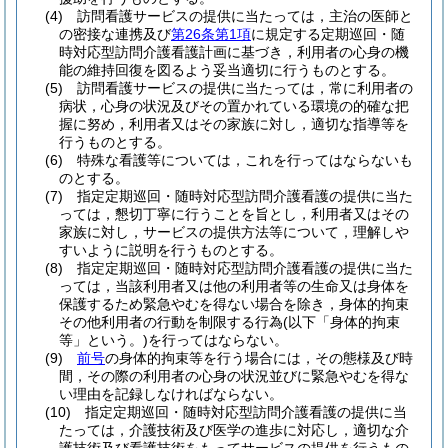
(4)
訪問看護サービスの提供に当たっては，主治の医師と
の密接な連携及び
第26条第1項
に規定する定期巡回・随
時対応型訪問介護看護計画に基づき，利用者の心身の機
能の維持回復を図るよう妥当適切に行うものとする。
(5)
訪問看護サービスの提供に当たっては，常に利用者の
病状，心身の状況及びその置かれている環境の的確な把
握に努め，利用者又はその家族に対し，適切な指導等を
行うものとする。
(6)
特殊な看護等については，これを行ってはならないも
のとする。
(7)
指定定期巡回・随時対応型訪問介護看護の提供に当た
っては，懇切丁寧に行うことを旨とし，利用者又はその
家族に対し，サービスの提供方法等について，理解しや
すいように説明を行うものとする。
(8)
指定定期巡回・随時対応型訪問介護看護の提供に当た
っては，当該利用者又は他の利用者等の生命又は身体を
保護するため緊急やむを得ない場合を除き，身体的拘束
その他利用者の行動を制限する行為
(以下「身体的拘束
等」という。)
を行ってはならない。
(9)
前号
の身体的拘束等を行う場合には，その態様及び時
間，その際の利用者の心身の状況並びに緊急やむを得な
い理由を記録しなければならない。
(10)
指定定期巡回・随時対応型訪問介護看護の提供に当
たっては，介護技術及び医学の進歩に対応し，適切な介