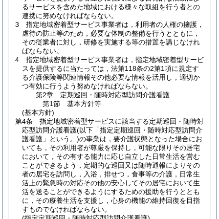
るサービスを含めた地域における様々な取組を行う者との
連携に努めなければならない。
3
指定地域密着型サービス事業者は，利用者の人権の擁護，
虐待の防止等のため，必要な体制の整備を行うとともに，
その従業者に対し，研修を実施する等の措置を講じなけれ
ばならない。
4
指定地域密着型サービス事業者は，指定地域密着型サービ
スを提供するに当たっては，法第118条の2第1項に規定す
る介護保険等関連情報その他必要な情報を活用し，適切か
つ有効に行うよう努めなければならない。
第2章
定期巡回・随時対応型訪問介護看護
第1節
基本方針等
(基本方針)
第4条
指定地域密着型サービスに該当する定期巡回・随時対
応型訪問介護看護
(以下「指定定期巡回・随時対応型訪問介
護看護」という。)
の事業は，要介護状態となった場合にお
いても，その利用者が尊厳を保持し，可能な限りその居宅
において，その有する能力に応じ自立した日常生活を営む
ことができるよう，定期的な巡回又は随時通報によりその
者の居宅を訪問し，入浴，排せつ，食事等の介護，日常生
活上の緊急時の対応その他の安心してその居宅において生
活を送ることができるようにするための援助を行うととも
に，その療養生活を支援し，心身の機能の維持回復を目指
すものでなければならない。
(指定定期巡回・随時対応型訪問介護看護)