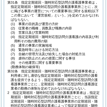
第31条
指定定期巡回・随時対応型訪問介護看護事業者は，
指定定期巡回・随時対応型訪問介護看護事業所ごとに，次
に掲げる事業の運営についての重要事項に関する規程
(以下
この章において「運営規程」という。)
を定めておかなけれ
ばならない。
(1)
事業の目的及び運営の方針
(2)
従業者の職種，員数及び職務の内容
(3)
営業日及び営業時間
(4)
指定定期巡回・随時対応型訪問介護看護の内容及び利
用料その他の費用の額
(5)
通常の事業の実施地域
(6)
緊急時等における対応方法
(7)
合鍵の管理方法及び紛失した場合の対処方法
(8)
虐待の防止のための措置に関する事項
(9)
その他運営に関する重要事項
(勤務体制の確保等)
第32条
指定定期巡回・随時対応型訪問介護看護事業者は，
利用者に対し適切な指定定期巡回・随時対応型訪問介護看
護を提供できるよう，指定定期巡回・随時対応型訪問介護
看護事業所ごとに，定期巡回・随時対応型訪問介護看護従
業者の勤務の体制を定めておかなければならない。
2
指定定期巡回・随時対応型訪問介護看護事業者は，指定定
期巡回・随時対応型訪問介護看護事業所ごとに，当該指定
定期巡回・随時対応型訪問介護看護事業所の定期巡回・随
時対応型訪問介護看護従業者によって指定定期巡回・随時