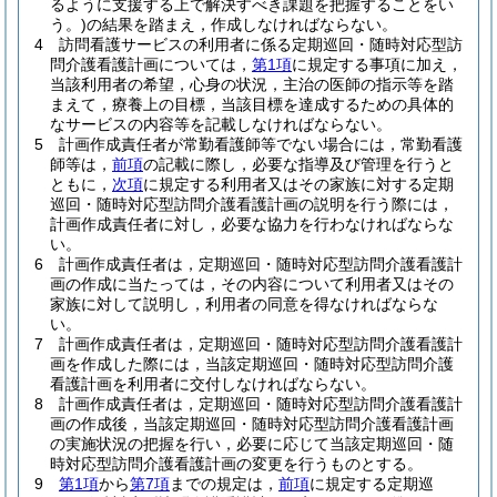
るように支援する上で解決すべき課題を把握することをい
う。)
の結果を踏まえ，作成しなければならない。
4
訪問看護サービスの利用者に係る定期巡回・随時対応型訪
問介護看護計画については，
第1項
に規定する事項に加え，
当該利用者の希望，心身の状況，主治の医師の指示等を踏
まえて，療養上の目標，当該目標を達成するための具体的
なサービスの内容等を記載しなければならない。
5
計画作成責任者が常勤看護師等でない場合には，常勤看護
師等は，
前項
の記載に際し，必要な指導及び管理を行うと
ともに，
次項
に規定する利用者又はその家族に対する定期
巡回・随時対応型訪問介護看護計画の説明を行う際には，
計画作成責任者に対し，必要な協力を行わなければならな
い。
6
計画作成責任者は，定期巡回・随時対応型訪問介護看護計
画の作成に当たっては，その内容について利用者又はその
家族に対して説明し，利用者の同意を得なければならな
い。
7
計画作成責任者は，定期巡回・随時対応型訪問介護看護計
画を作成した際には，当該定期巡回・随時対応型訪問介護
看護計画を利用者に交付しなければならない。
8
計画作成責任者は，定期巡回・随時対応型訪問介護看護計
画の作成後，当該定期巡回・随時対応型訪問介護看護計画
の実施状況の把握を行い，必要に応じて当該定期巡回・随
時対応型訪問介護看護計画の変更を行うものとする。
9
第1項
から
第7項
までの規定は，
前項
に規定する定期巡