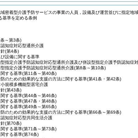
地域密着型介護予防サービスの事業の人員，設備及び運営並びに指定地
る基準を定める条例
1条～第3条)
防認知症対応型通所介護
方針
(第4条)
及び設備に関する基準
独型指定介護予防認知症対応型通所介護及び併設型指定介護予防認知症
用型指定介護予防認知症対応型通所介護
(第8条～第10条)
に関する基準
(第11条～第40条)
予防のための効果的な支援の方法に関する基準
(第41条・第42条)
防小規模多機能型居宅介護
方針
(第43条)
に関する基準
(第44条～第46条)
に関する基準
(第47条・第48条)
に関する基準
(第49条～第65条)
予防のための効果的な支援の方法に関する基準
(第66条～第69条)
防認知症対応型共同生活介護
方針
(第70条)
に関する基準
(第71条～第73条)
に関する基準
(第74条)