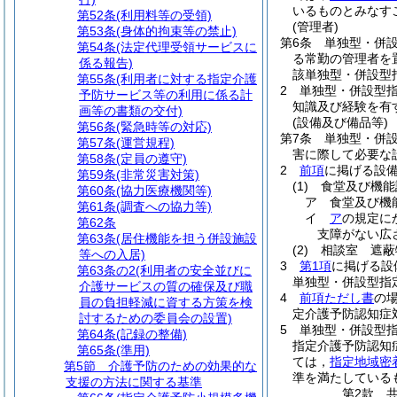
いるものとみなす
第52条
(利用料等の受領)
(管理者)
第53条
(身体的拘束等の禁止)
第6条
単独型・併
第54条
(法定代理受領サービスに
る常勤の管理者を
係る報告)
該単独型・併設型
第55条
(利用者に対する指定介護
2
単独型・併設型
予防サービス等の利用に係る計
知識及び経験を有
画等の書類の交付)
(設備及び備品等)
第56条
(緊急時等の対応)
第7条
単独型・併
第57条
(運営規程)
害に際して必要な
第58条
(定員の遵守)
2
前項
に掲げる設
第59条
(非常災害対策)
(1)
食堂及び機能
第60条
(協力医療機関等)
ア
食堂及び機
第61条
(調査への協力等)
イ
ア
の規定に
第62条
支障がない広
第63条
(居住機能を担う併設施設
(2)
相談室 遮蔽
等への入居)
3
第1項
に掲げる設
第63条の2
(利用者の安全並びに
単独型・併設型指
介護サービスの質の確保及び職
4
前項ただし書
の
員の負担軽減に資する方策を検
定介護予防認知症
討するための委員会の設置)
5
単独型・併設型
第64条
(記録の整備)
指定介護予防認知
第65条
(準用)
ては，
指定地域密
第5節
介護予防のための効果的な
準を満たしている
支援の方法に関する基準
第2款