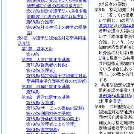
第66条
(指定介護予防小規模多機
(従業者の員数)
能型居宅介護の基本取扱方針)
第8条
指定認知症
第67条
(指定介護予防小規模多機
じ。)
若しくは指定
能型居宅介護の具体的取扱方針)
いて同じ。)
の居間
第68条
(介護等)
条第1項
及び
第44
第69条
(社会生活上の便宜の提供
着型介護老人福祉
等)
いて「本体事業所
第4章
介護予防認知症対応型共同生
介護」という。)
の
活介護
知症対応型通所介
第1節
基本方針
所介護の利用者
(
第70条
1項
に規定する共
第2節
人員に関する基準
共用型指定認知症
第71条
(従業者の員数)
ている場合にあっ
第72条
(管理者)
同じ。)
の数を合計
第73条
(指定介護予防認知症対応
する。
型共同生活介護事業者の代表者)
2
共用型指定介護
第3節
設備に関する基準
通所介護の事業と
第74条
条例第64条第1項
第4節
運営に関する基準
(利用定員等)
第75条
(入退居)
第9条
共用型指定
第76条
(サービスの提供の記録)
認知症対応型通所
第77条
(利用料等の受領)
同生活介護事業所
第78条
(身体的拘束等の禁止)
施設又は指定地域
第79条
(管理者による管理)
定地域密着型介護
第80条
(運営規程)
老人福祉施設にお