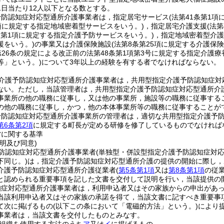
1日当たり12人以下となる数とする。
予防認知症対応型通所介護事業者は，指定居宅サービス
(法第41条第1
1項に規定する指定地域密着型サービスをいう。)
，指定居宅介護支援
(法
3条第1項に規定する指定介護予防サービスをいう。)
，指定地域密着型介護
援をいう。)
の事業又は介護保険施設
(法第8条第25項に規定する介護保
第26条の規定による改正前の法第48条第1項第3号に規定する指定介護
等」という。)
について3年以上の経験を有する者でなければならない。
介護予防認知症対応型通所介護事業者は，共用型指定介護予防認知症対
ない。
ただし，当該管理者は，共用型指定介護予防認知症対応型通所介
事業所の他の職務に従事し，又は他の事業所，施設等の職務に従事する
の他の職務に従事し，かつ，他の本体事業所等の職務に従事することが
予防認知症対応型通所介護事業所の管理者は，適切な共用型指定介護予
第6条第2項
に規定する町長が定める研修を修了しているものでなければ
営に関する基準
明及び同意)
防認知症対応型通所介護事業者
(単独型・併設型指定介護予防認知症対
下同じ。)
は，指定介護予防認知症対応型通所介護の提供の開始に際し，
介護予防認知症対応型通所介護従業者
(
第5条第1項
又は
第8条第1項
の従
と認められる重要事項を記した文書を交付して説明を行い，当該提供の
知症対応型通所介護事業者は，利用申込者又はその家族からの申出があ
当該利用申込者又はその家族の承諾を得て，当該文書に記すべき重要事
て次に掲げるもの
(以下この条において「電磁的方法」という。)
により
事業者は，当該文書を交付したものとみなす。