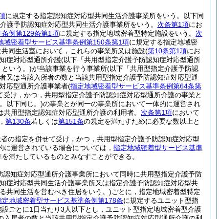
項
に規定する指定認知症対応型共同生活介護事業所をいう。以下同
介護予防認知症対応型共同生活介護事業所をいう。
次条第1項
にお
条例第129条第1項
に規定する指定地域密着型特定施設をいう。
次
地域密着型サービス基準条例第150条第1項
に規定する指定地域密
は共同生活室において，これらの事業所又は施設
(
第10条第1項
にお
知症対応型通所介護
(以下「共用型指定介護予防認知症対応型通所
という。)
が当該事業を行う事業所
(以下「共用型指定介護予防認
者又は当該入所者の数と当該共用型指定介護予防認知症対応型通
症対応型通所介護事業者
(
指定地域密着型サービス基準条例第64条第
て受け，かつ，共用型指定介護予防認知症対応型通所介護の事業と
。以下同じ。)
の事業とが同一の事業所において一体的に運営され
は共用型指定認知症対応型通所介護の利用者。
次条第1項
において
，
第130条
若しくは
第151条
の規定を満たすために必要な数以上と
業者の指定を併せて受け，かつ，共用型指定介護予防認知症対応型
的に運営されている場合については，
指定地域密着型サービス基準
準を満たしているものとみなすことができる。
防認知症対応型通所介護事業所において同時に共用型指定介護予防
知症対応型共同生活介護事業所又は指定介護予防認知症対応型共
定する共同生活を営むべき住居をいう。)
ごとに，指定地域密着型特定
指定地域密着型サービス基準条例第178条
に規定するユニット型指
施設ごとに1日当たり3人以下とし，ユニット型指定地域密着型介護
の入居者の数と当該共用型指定介護予防認知症対応型通所介護の利