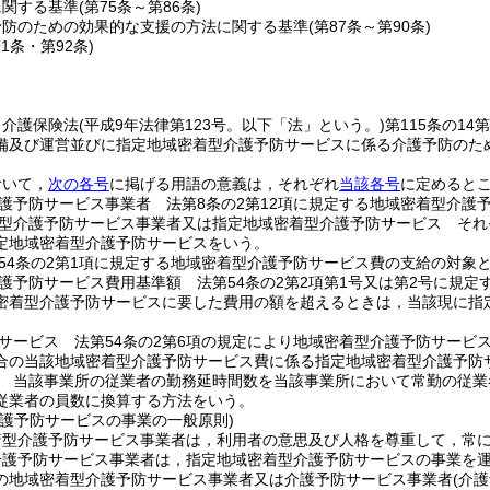
に関する基準
(第75条～第86条)
予防のための効果的な支援の方法に関する基準
(第87条～第90条)
91条・第92条)
，介護保険法
(平成9年法律第123号。以下「法」という。)
第115条の1
備及び運営並びに指定地域密着型介護予防サービスに係る介護予防のた
おいて，
次の各号
に掲げる用語の意義は，それぞれ
当該各号
に定めると
護予防サービス事業者 法第8条の2第12項に規定する地域密着型介護
型介護予防サービス事業者又は指定地域密着型介護予防サービス それぞ
定地域密着型介護予防サービスをいう。
54条の2第1項に規定する地域密着型介護予防サービス費の支給の対象
護予防サービス費用基準額 法第54条の2第2項第1号又は第2号に規
密着型介護予防サービスに要した費用の額を超えるときは，当該現に指
サービス 法第54条の2第6項の規定により地域密着型介護予防サービ
合の当該地域密着型介護予防サービス費に係る指定地域密着型介護予防
 当該事業所の従業者の勤務延時間数を当該事業所において常勤の従業
従業者の員数に換算する方法をいう。
介護予防サービスの事業の一般原則)
着型介護予防サービス事業者は，利用者の意思及び人格を尊重して，常
介護予防サービス事業者は，指定地域密着型介護予防サービスの事業を
の地域密着型介護予防サービス事業者又は介護予防サービス事業者
(介