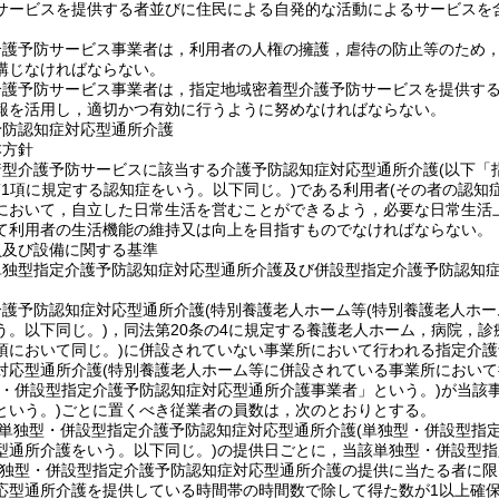
サービスを提供する者並びに住民による自発的な活動によるサービスを
介護予防サービス事業者は，利用者の人権の擁護，虐待の防止等のため
講じなければならない。
護予防サービス事業者は，指定地域密着型介護予防サービスを提供するに
報を活用し，適切かつ有効に行うように努めなければならない。
予防認知症対応型通所介護
本方針
着型介護予防サービスに該当する介護予防認知症対応型通所介護
(以下「
第1項に規定する認知症をいう。以下同じ。)
である利用者
(その者の認知
において，自立した日常生活を営むことができるよう，必要な日常生活
て利用者の生活機能の維持又は向上を目指すものでなければならない。
員及び設備に関する基準
単独型指定介護予防認知症対応型通所介護及び併設型指定介護予防認知
介護予防認知症対応型通所介護
(特別養護老人ホーム等
(特別養護老人ホー
う。以下同じ。)
，同法第20条の4に規定する養護老人ホーム，病院，
項において同じ。)
に併設されていない事業所において行われる指定介護
対応型通所介護
(特別養護老人ホーム等に併設されている事業所において
型・併設型指定介護予防認知症対応型通所介護事業者」という。)
が当該
という。)
ごとに置くべき従業者の員数は，次のとおりとする。
単独型・併設型指定介護予防認知症対応型通所介護
(単独型・併設型指
型通所介護をいう。以下同じ。)
の提供日ごとに，当該単独型・併設型指
単独型・併設型指定介護予防認知症対応型通所介護の提供に当たる者に限
応型通所介護を提供している時間帯の時間数で除して得た数が1以上確