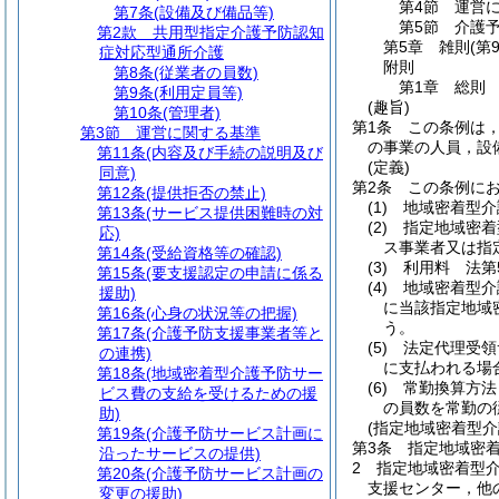
第4節
運営
第7条
(設備及び備品等)
第5節
介護
第2款
共用型指定介護予防認知
第5章
雑則
(第
症対応型通所介護
附則
第8条
(従業者の員数)
第1章
総則
第9条
(利用定員等)
(趣旨)
第10条
(管理者)
第1条
この条例は
第3節
運営に関する基準
の事業の人員，設
第11条
(内容及び手続の説明及び
(定義)
同意)
第2条
この条例に
第12条
(提供拒否の禁止)
(1)
地域密着型介
第13条
(サービス提供困難時の対
(2)
指定地域密着
応)
ス事業者又は指
第14条
(受給資格等の確認)
(3)
利用料 法第
第15条
(要支援認定の申請に係る
(4)
地域密着型介
援助)
に当該指定地域
第16条
(心身の状況等の把握)
う。
第17条
(介護予防支援事業者等と
(5)
法定代理受領
の連携)
に支払われる場
第18条
(地域密着型介護予防サー
(6)
常勤換算方法
ビス費の支給を受けるための援
の員数を常勤の
助)
(指定地域密着型
第19条
(介護予防サービス計画に
第3条
指定地域密
沿ったサービスの提供)
2
指定地域密着型
第20条
(介護予防サービス計画の
支援センター，他
変更の援助)