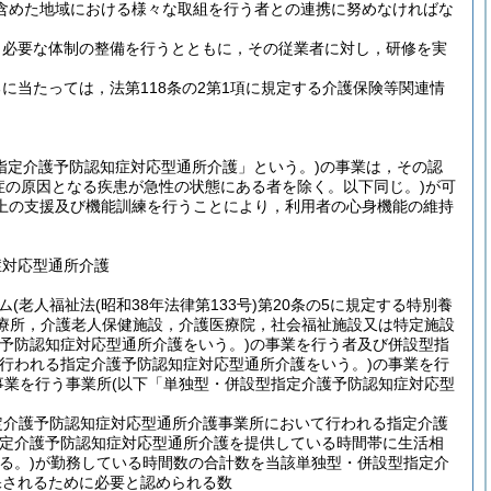
含めた地域における様々な取組を行う者との連携に努めなければな
，必要な体制の整備を行うとともに，その従業者に対し，研修を実
当たっては，法第118条の2第1項に規定する介護保険等関連情
指定介護予防認知症対応型通所介護」という。)
の事業は，その認
症の原因となる疾患が急性の状態にある者を除く。以下同じ。)
が可
上の支援及び機能訓練を行うことにより，利用者の心身機能の維持
症対応型通所介護
ム
(老人福祉法
(昭和38年法律第133号)
第20条の5に規定する特別養
診療所，介護老人保健施設，介護医療院，社会福祉施設又は特定施設
予防認知症対応型通所介護をいう。)
の事業を行う者及び併設型指
行われる指定介護予防認知症対応型通所介護をいう。)
の事業を行
事業を行う事業所
(以下「単独型・併設型指定介護予防認知症対応型
定介護予防認知症対応型通所介護事業所において行われる指定介護
定介護予防認知症対応型通所介護を提供している時間帯に生活相
る。)
が勤務している時間数の合計数を当該単独型・併設型指定介
保されるために必要と認められる数