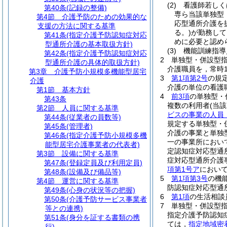
(2)
看護師若しく
第40条
(記録の整備)
専ら当該単独型
第4節
介護予防のための効果的な
応型通所介護を
支援の方法に関する基準
る。)
が勤務して
第41条
(指定介護予防認知症対応
めに必要と認め
型通所介護の基本取扱方針)
(3)
機能訓練指導
第42条
(指定介護予防認知症対応
2
単独型・併設型
型通所介護の具体的取扱方針)
介護職員を，常時
第3章
介護予防小規模多機能型居宅
3
第1項第2号
の規
介護
介護の単位の看護
第1節
基本方針
4
前3項
の単独型・
第43条
複数の利用者
(当
第2節
人員に関する基準
ビスの事業の人員
第44条
(従業者の員数等)
規定する単独型・
第45条
(管理者)
介護の事業と単独
第46条
(指定介護予防小規模多機
一の事業所におい
能型居宅介護事業者の代表者)
定認知症対応型通
第3節
設備に関する基準
症対応型通所介護
第47条
(登録定員及び利用定員)
項第1号ア
において
第48条
(設備及び備品等)
5
第1項第3号
の機
第4節
運営に関する基準
防認知症対応型通
第49条
(心身の状況等の把握)
6
第1項
の生活相談
第50条
(介護予防サービス事業者
7
単独型・併設型
等との連携)
指定介護予防認知
第51条
(身分を証する書類の携
ては，
指定地域密
行)