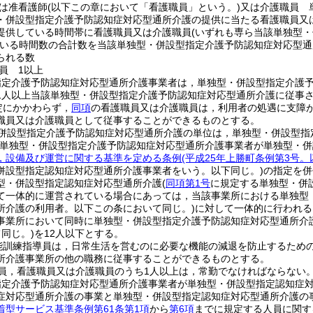
は准看護師
(以下この章において「看護職員」という。)
又は介護職員 
・併設型指定介護予防認知症対応型通所介護の提供に当たる看護職員又
提供している時間帯に看護職員又は介護職員
(いずれも専ら当該単独型
いる時間数の合計数を当該単独型・併設型指定介護予防認知症対応型通
られる数
員 1以上
指定介護予防認知症対応型通所介護事業者は，単独型・併設型指定介護
1人以上当該単独型・併設型指定介護予防認知症対応型通所介護に従事
定にかかわらず，
同項
の看護職員又は介護職員は，利用者の処遇に支障
職員又は介護職員として従事することができるものとする。
併設型指定介護予防認知症対応型通所介護の単位は，単独型・併設型指
該単独型・併設型指定介護予防認知症対応型通所介護事業者が単独型・
，設備及び運営に関する基準を定める条例
(平成25年上勝町条例第3号
併設型指定認知症対応型通所介護事業者をいう。以下同じ。)
の指定を併
型・併設型指定認知症対応型通所介護
(
同項第1号
に規定する単独型・併
て一体的に運営されている場合にあっては，当該事業所における単独型
所介護の利用者。以下この条において同じ。)
に対して一体的に行われる
事業所において同時に単独型・併設型指定介護予防認知症対応型通所介
同じ。)
を12人以下とする。
能訓練指導員は，日常生活を営むのに必要な機能の減退を防止するため
所介護事業所の他の職務に従事することができるものとする。
員，看護職員又は介護職員のうち1人以上は，常勤でなければならない
指定介護予防認知症対応型通所介護事業者が単独型・併設型指定認知症
症対応型通所介護の事業と単独型・併設型指定認知症対応型通所介護の
着型サービス基準条例第61条第1項
から
第6項
までに規定する人員に関す