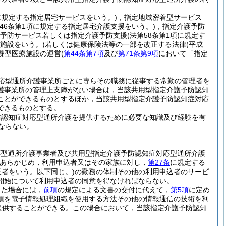
項に規定する指定居宅サービスをいう。)
，指定地域密着型サービス
第46条第1項に規定する指定居宅介護支援をいう。)
，指定介護予防
予防サービス若しくは指定介護予防支援
(法第58条第1項に規定す
険施設をいう。)
若しくは健康保険法等の一部を改正する法律
(平成
療養型医療施設の運営
(
第44条第7項
及び
第71条第9項
において「指定
応型通所介護事業所ごとに専らその職務に従事する常勤の管理者を
護事業所の管理上支障がない場合は，当該共用型指定介護予防認知
ことができるものとするほか，当該共用型指定介護予防認知症対応
できるものとする。
防認知症対応型通所介護を提供するために必要な知識及び経験を有
ならない。
応型通所介護事業者及び共用型指定介護予防認知症対応型通所介護
あらかじめ，利用申込者又はその家族に対し，
第27条
に規定する
業者をいう。以下同じ。)
の勤務の体制その他の利用申込者のサービ
開始について利用申込者の同意を得なければならない。
った場合には，
前項
の規定による文書の交付に代えて，
第5項
に定め
項を電子情報処理組織を使用する方法その他の情報通信の技術を利
提供することができる。
この場合において，当該指定介護予防認知