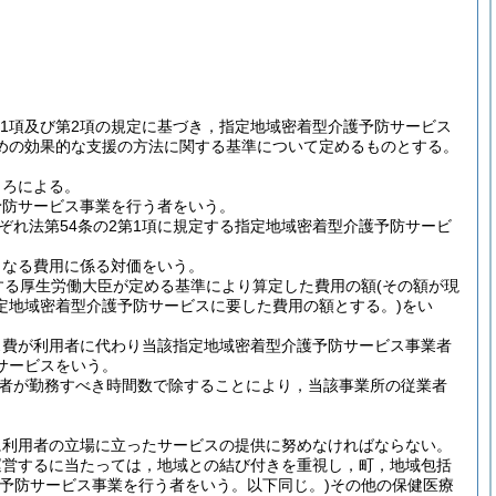
4第1項及び第2項の規定に基づき，指定地域密着型介護予防サービス
めの効果的な支援の方法に関する基準について定めるものとする。
ころによる。
予防サービス事業を行う者をいう。
れ法第54条の2第1項に規定する指定地域密着型介護予防サービ
となる費用に係る対価をいう。
定する厚生労働大臣が定める基準により算定した費用の額
(その額が現
定地域密着型介護予防サービスに要した費用の額とする。)
をい
ス費が利用者に代わり当該指定地域密着型介護予防サービス事業者
サービスをいう。
者が勤務すべき時間数で除することにより，当該事業所の従業者
に利用者の立場に立ったサービスの提供に努めなければならない。
運営するに当たっては，地域との結び付きを重視し，町，地域包括
護予防サービス事業を行う者をいう。以下同じ。)
その他の保健医療