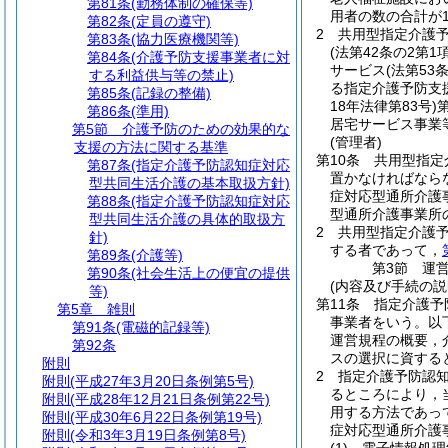
第81条
(勤務体制の確保等)
用者の数の合計が
第82条
(定員の遵守)
2
共用型指定介護
第83条
(協力医療機関等)
(法第42条の2第
第84条
(介護予防支援事業者に対
サービス
(法第5
する利益供与等の禁止)
る指定介護予防支
第85条
(記録の整備)
18年法律第83号)
第86条
(準用)
居宅サービス事業
第5節
介護予防のための効果的な
(管理者)
支援の方法に関する基準
第10条
共用型指定
第87条
(指定介護予防認知症対応
置かなければなら
型共同生活介護の基本取扱方針)
症対応型通所介護
第88条
(指定介護予防認知症対応
型通所介護事業所
型共同生活介護の具体的取扱方
2
共用型指定介護
針)
する者であって，
第89条
(介護等)
第3節
運
第90条
(社会生活上の便宜の提供
(内容及び手続の説
等)
第11条
指定介護予
第5章
雑則
事業者をいう。以
第91条
(電磁的記録等)
運営規程の概要，
第92条
スの選択に資する
附則
2
指定介護予防認
附則
(平成27年3月20日条例第5号)
るところにより，
附則
(平成28年12月21日条例第22号)
用する方法であっ
附則
(平成30年6月22日条例第19号)
症対応型通所介護
附則
(令和3年3月19日条例第8号)