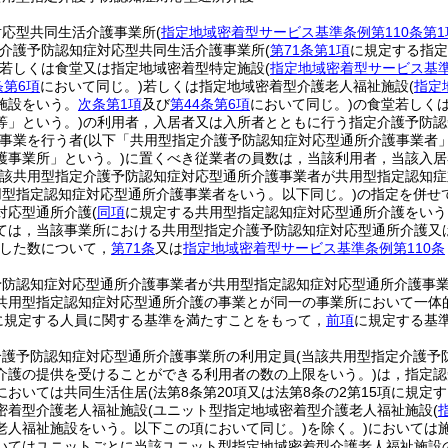
対応型共同生活介護事業所
(
指定地域密着型サービス基準条例第110条第1
介護予防認知症対応型共同生活介護事業所
(
第71条第1項
に規定する指定
若しくは食堂又は指定地域密着型特定施設
(
指定地域密着型サービス基準
条第6項
において同じ。)
若しくは指定地域密着型介護老人福祉施設
(
指定
施設をいう。
次条第1項
及び
第44条第6項
において同じ。)
の食堂若しく
等」という。)
の利用者，入居者又は入所者とともに行う指定介護予防認
事業を行う者
(以下「共用型指定介護予防認知症対応型通所介護事業者」
護事業所」という。)
に置くべき従業者の員数は，当該利用者，当該入居
当該共用型指定介護予防認知症対応型通所介護事業者が共用型指定認知
用型指定認知症対応型通所介護事業者をいう。以下同じ。)
の指定を併せ
対応型通所介護
(
同項
に規定する共用型指定認知症対応型通所介護をいう
ては，当該事業所における共用型指定介護予防認知症対応型通所介護又
した数について，
第71条
又は
指定地域密着型サービス基準条例第110条
予防認知症対応型通所介護事業者が共用型指定認知症対応型通所介護事
共用型指定認知症対応型通所介護の事業とが同一の事業所において一体
に規定する人員に関する基準を満たすことをもって，
前項
に規定する基
介護予防認知症対応型通所介護事業所の利用定員
(当該共用型指定介護予
介護の提供を受けることができる利用者の数の上限をいう。)
は，指定認
においては共同生活住居
(法第8条第20項又は法第8条の2第15項に規
密着型介護老人福祉施設
(ユニット型指定地域密着型介護老人福祉施設
(
老人福祉施設をいう。以下この項において同じ。)
を除く。)
においては
いてはユニットごとに当該ユニット型指定地域密着型介護老人福祉施設