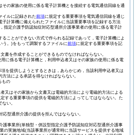
はその家族の使用に係る電子計算機とを接続する電気通信回線を通
ァイルに記録された
前項
に規定する重要事項を電気通信回線を通じ
電子計算機に備えられたファイルに当該重要事項を記録する方法
は，指定介護予防認知症対応型通所介護事業者の使用に係る電子計
することができない方式で作られる記録であって，電子計算機によ
いう。)
をもって調製するファイルに
前項
に規定する重要事項を記
り文書を作成することができるものでなければならない。
使用に係る電子計算機と，利用申込者又はその家族の使用に係る電
事項を提供しようとするときは，あらかじめ，当該利用申込者又は
的方法による承諾を得なければならない。
るもの
込者又はその家族から文書又は電磁的方法により電磁的方法による
規定する重要事項の提供を電磁的方法によってしてはならない。
た
でない。
対応型通所介護の提供を拒んではならない。
介護事業所
(単独型・併設型指定介護予防認知症対応型通所介護事
業の実施地域
(当該事業所が通常時に当該サービスを提供する地域