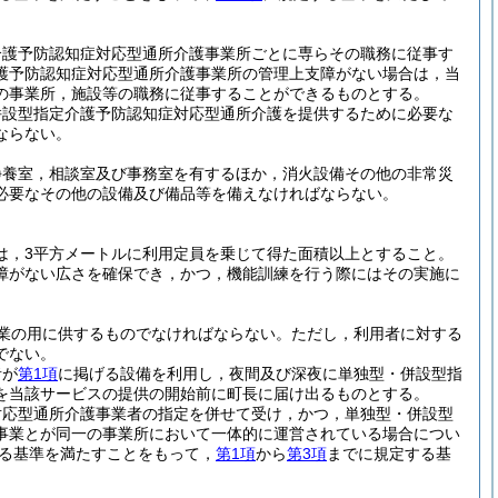
介護予防認知症対応型通所介護事業所ごとに専らその職務に従事す
護予防認知症対応型通所介護事業所の管理上支障がない場合は，当
の事業所，施設等の職務に従事することができるものとする。
併設型指定介護予防認知症対応型通所介護を提供するために必要な
ならない。
静養室，相談室及び事務室を有するほか，消火設備その他の非常災
必要なその他の設備及び備品等を備えなければならない。
は，3平方メートルに利用定員を乗じて得た面積以上とすること。
障がない広さを確保でき，かつ，機能訓練を行う際にはその実施に
業の用に供するものでなければならない。
ただし，利用者に対する
でない。
者が
第1項
に掲げる設備を利用し，夜間及び深夜に単独型・併設型指
を当該サービスの提供の開始前に町長に届け出るものとする。
対応型通所介護事業者の指定を併せて受け，かつ，単独型・併設型
事業とが同一の事業所において一体的に運営されている場合につい
る基準を満たすことをもって，
第1項
から
第3項
までに規定する基