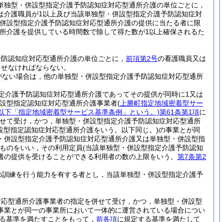
単独型・併設型指定介護予防認知症対応型通所介護の単位ごとに，
は介護職員が1以上及び当該単独型・併設型指定介護予防認知症対
・併設型指定介護予防認知症対応型通所介護の提供に当たる者に限
所介護を提供している時間数で除して得た数が1以上確保されるた
予防認知症対応型通所介護の単位ごとに，
前項第2号
の看護職員又は
させなければならない。
がない場合は，他の単独型・併設型指定介護予防認知症対応型通所
定介護予防認知症対応型通所介護であってその提供が同時に1又は
併設型指定認知症対応型通所介護事業者
(
上勝町指定地域密着型サー
。以下「指定地域密着型サービス基準条例」という。)
第61条第1項
に
せて受け，かつ，単独型・併設型指定介護予防認知症対応型通所
設型指定認知症対応型通所介護をいう。以下同じ。)
の事業とが同
・併設型指定介護予防認知症対応型通所介護又は単独型・併設型指
ものをいい，その利用定員
(当該単独型・併設型指定介護予防認知
護の提供を受けることができる利用者の数の上限をいう。
第7条第2
の訓練を行う能力を有する者とし，当該単独型・併設型指定介護予
。
対応型通所介護事業者の指定を併せて受け，かつ，単独型・併設型
事業とが同一の事業所において一体的に運営されている場合につい
る基準を満たすことをもって，
前各項
に規定する基準を満たして