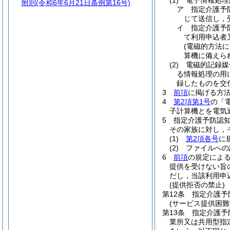
(1)
電子情報処理
附則
(令和6年6月21日条例第16号)
ア
指定介護予
じて送信し，
イ
指定介護予
て利用申込者
(電磁的方法
算機に備えら
(2)
電磁的記録媒
る情報処理の用
録したものを交
3
前項
に掲げる方
4
第2項第1号
の「
子計算機とを電気
5
指定介護予防認
その家族に対し，
(1)
第2項各号
に
(2)
ファイルへの
6
前項
の規定によ
提供を受けない旨
だし，当該利用申
(提供拒否の禁止)
第12条
指定介護予
(サービス提供困難
第13条
指定介護予
業所又は共用型指