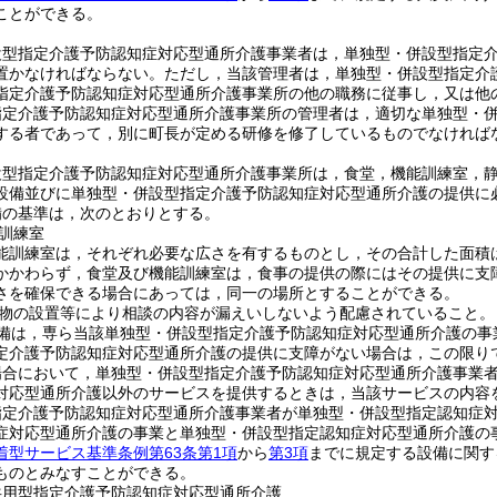
ことができる。
設型指定介護予防認知症対応型通所介護事業者は，単独型・併設型指定
置かなければならない。
ただし，当該管理者は，単独型・併設型指定介
指定介護予防認知症対応型通所介護事業所の他の職務に従事し，又は他
指定介護予防認知症対応型通所介護事業所の管理者は，適切な単独型・
する者であって，別に町長が定める研修を修了しているものでなければ
設型指定介護予防認知症対応型通所介護事業所は，食堂，機能訓練室，
設備並びに単独型・併設型指定介護予防認知症対応型通所介護の提供に
備の基準は，次のとおりとする。
訓練室
能訓練室は，それぞれ必要な広さを有するものとし，その合計した面積
かかわらず，食堂及び機能訓練室は，食事の提供の際にはその提供に支
さを確保できる場合にあっては，同一の場所とすることができる。
物の設置等により相談の内容が漏えいしないよう配慮されていること。
備は，専ら当該単独型・併設型指定介護予防認知症対応型通所介護の事
定介護予防認知症対応型通所介護の提供に支障がない場合は，この限り
場合において，単独型・併設型指定介護予防認知症対応型通所介護事業
対応型通所介護以外のサービスを提供するときは，当該サービスの内容
指定介護予防認知症対応型通所介護事業者が単独型・併設型指定認知症
症対応型通所介護の事業と単独型・併設型指定認知症対応型通所介護の
着型サービス基準条例第63条第1項
から
第3項
までに規定する設備に関す
ものとみなすことができる。
共用型指定介護予防認知症対応型通所介護