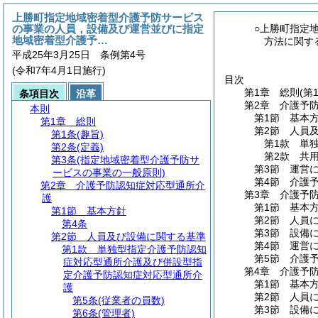
上勝町指定地域密着型介護予防サービス
の事業の人員，設備及び運営並びに指定
○上勝町指定
地域密着型介護予…
方法に関す
平成25年3月25日 条例第4号
(令和7年4月1日施行)
目次
第1章
総則
(第
条項目次
沿革
第2章
介護予
本則
第1節
基本
第1章
総則
第2節
人員
第1条
(趣旨)
第1款
単
第2条
(定義)
第2款
共
第3条
(指定地域密着型介護予防サ
第3節
運営
ービスの事業の一般原則)
第4節
介護
第2章
介護予防認知症対応型通所介
第3章
介護予
護
第1節
基本
第1節
基本方針
第2節
人員
第4条
第3節
設備
第2節
人員及び設備に関する基準
第4節
運営
第1款
単独型指定介護予防認知
第5節
介護
症対応型通所介護及び併設型指
第4章
介護予
定介護予防認知症対応型通所介
第1節
基本
護
第2節
人員
第5条
(従業者の員数)
第3節
設備
第6条
(管理者)