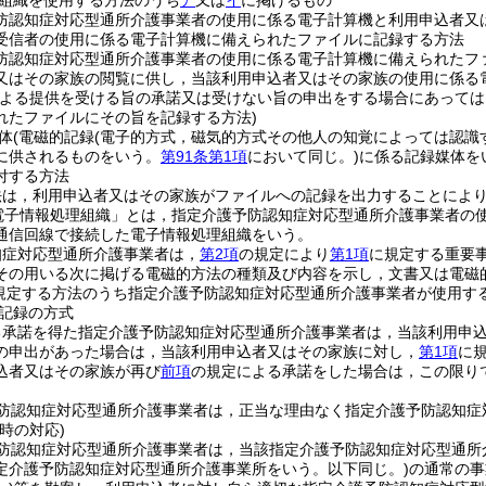
組織を使用する方法のうち
ア
又は
イ
に掲げるもの
防認知症対応型通所介護事業者の使用に係る電子計算機と利用申込者又
受信者の使用に係る電子計算機に備えられたファイルに記録する方法
防認知症対応型通所介護事業者の使用に係る電子計算機に備えられたフ
又はその家族の閲覧に供し，当該利用申込者又はその家族の使用に係る
による提供を受ける旨の承諾又は受けない旨の申出をする場合にあって
れたファイルにその旨を記録する方法)
体
(電磁的記録
(電子的方式，磁気的方式その他人の知覚によっては認識
に供されるものをいう。
第91条第1項
において同じ。)
に係る記録媒体を
付する方法
法は，利用申込者又はその家族がファイルへの記録を出力することによ
電子情報処理組織」とは，指定介護予防認知症対応型通所介護事業者の
通信回線で接続した電子情報処理組織をいう。
知症対応型通所介護事業者は，
第2項
の規定により
第1項
に規定する重要
その用いる次に掲げる電磁的方法の種類及び内容を示し，文書又は電磁
規定する方法のうち指定介護予防認知症対応型通所介護事業者が使用す
記録の方式
る承諾を得た指定介護予防認知症対応型通所介護事業者は，当該利用申
の申出があった場合は，当該利用申込者又はその家族に対し，
第1項
に
込者又はその家族が再び
前項
の規定による承諾をした場合は，この限り
防認知症対応型通所介護事業者は，正当な理由なく指定介護予防認知症
時の対応)
防認知症対応型通所介護事業者は，当該指定介護予防認知症対応型通所
定介護予防認知症対応型通所介護事業所をいう。以下同じ。)
の通常の事