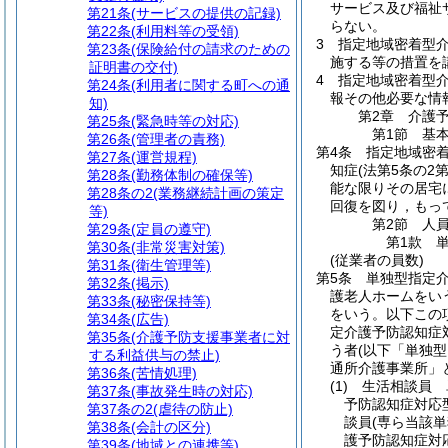
サービス及び福祉
第21条
(サービスの提供の記録)
らない。
第22条
(利用料等の受領)
3
指定地域密着型
第23条
(保険給付の請求のための
施する等の措置を
証明書の交付)
4
指定地域密着型介
第24条
(利用者に関する町への通
報その他必要な情
知)
第2章
介護
第25条
(緊急時等の対応)
第1節
基
第26条
(管理者の責務)
第4条
指定地域密
第27条
(運営規程)
知症
(法第5条の2
第28条
(勤務体制の確保等)
能な限りその居宅
第28条の2
(業務継続計画の策定
回復を図り，もっ
等)
第2節
人
第29条
(定員の遵守)
第1款
第30条
(非常災害対策)
(従業者の員数)
第31条
(衛生管理等)
第5条
単独型指定
第32条
(掲示)
護老人ホームをい
第33条
(秘密保持等)
をいう。以下この
第34条
(広告)
定介護予防認知症
第35条
(介護予防支援事業者に対
う者
(以下「単独
する利益供与の禁止)
通所介護事業所」
第36条
(苦情処理)
(1)
生活相談員 
第37条
(事故発生時の対応)
予防認知症対応
第37条の2
(虐待の防止)
談員
(専ら当該
第38条
(会計の区分)
護予防認知症対
第39条
(地域との連携等)