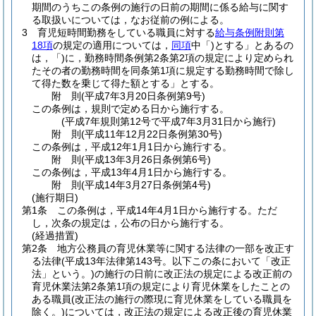
期間のうちこの条例の施行の日前の期間に係る給与に関す
る取扱いについては，なお従前の例による。
3
育児短時間勤務をしている職員に対する
給与条例附則第
18項
の規定の適用については，
同項
中「)とする」とあるの
は，「)に，勤務時間条例第2条第2項の規定により定められ
たその者の勤務時間を同条第1項に規定する勤務時間で除し
て得た数を乗じて得た額とする」とする。
附
則
(平成7年3月20日
条例第9号)
この条例は，規則で定める日から施行する。
(平成7年規則第12号で平成7年3月31日から施行)
附
則
(平成11年12月22日
条例第30号)
この条例は，平成12年1月1日から施行する。
附
則
(平成13年3月26日
条例第6号)
この条例は，平成13年4月1日から施行する。
附
則
(平成14年3月27日
条例第4号)
(施行期日)
第1条
この条例は，平成14年4月1日から施行する。
ただ
し，次条の規定は，公布の日から施行する。
(経過措置)
第2条
地方公務員の育児休業等に関する法律の一部を改正す
る法律
(平成13年法律第143号。以下この条において「改正
法」という。)
の施行の日前に改正法の規定による改正前の
育児休業法第2条第1項の規定により育児休業をしたことの
ある職員
(改正法の施行の際現に育児休業をしている職員を
除く。)
については，改正法の規定による改正後の育児休業