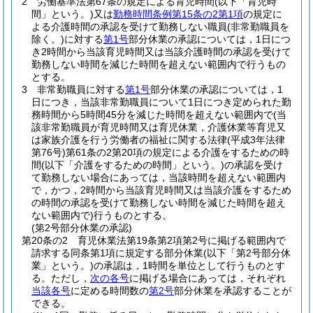
2
労働基準法第67条の規定による育児時間
(以下「育児時
間」という。)
又は
勤務時間条例第15条の2第1項
の規定に
よる介護時間の承認を受けて勤務しない職員
(非常勤職員を
除く。)
に対する
第1号
部分休業の承認については，1日につ
き2時間から当該育児時間又は当該介護時間の承認を受けて
勤務しない時間を減じた時間を超えない範囲内で行うもの
とする。
3
非常勤職員に対する
第1号
部分休業の承認については，1
日につき，当該非常勤職員について1日につき定められた勤
務時間から5時間45分を減じた時間を超えない範囲内で
(当
該非常勤職員が育児時間又は育児休業，介護休業等育児又
は家族介護を行う労働者の福祉に関する法律
(平成3年法律
第76号)
第61条の2第20項の規定による介護をするための時
間
(以下「介護をするための時間」という。)
の承認を受け
て勤務しない場合にあっては，当該時間を超えない範囲内
で，かつ，2時間から当該育児時間又は当該介護をするため
の時間の承認を受けて勤務しない時間を減じた時間を超え
ない範囲内で)
行うものとする。
(第2号部分休業の承認)
第20条の2
育児休業法第19条第2項第2号に掲げる範囲内で
請求する同条第1項に規定する部分休業
(以下「第2号部分休
業」という。)
の承認は，1時間を単位として行うものとす
る。
ただし，
次の各号
に掲げる場合にあっては，それぞれ
当該各号
に定める時間数の
第2号
部分休業を承認することが
できる。