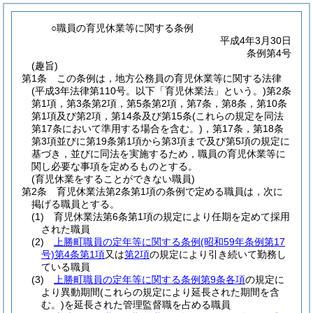
○職員の育児休業等に関する条例
平成4年3月30日
条例第4号
(趣旨)
第1条
この条例は，地方公務員の育児休業等に関する法律
(平成3年法律第110号。以下「育児休業法」という。)
第2条
第1項，第3条第2項，第5条第2項，第7条，第8条，第10条
第1項及び第2項，第14条及び第15条
(これらの規定を同法
第17条において準用する場合を含む。)
，第17条，第18条
第3項並びに第19条第1項から第3項まで及び第5項の規定に
基づき，並びに同法を実施するため，職員の育児休業等に
関し必要な事項を定めるものとする。
(育児休業をすることができない職員)
第2条
育児休業法第2条第1項の条例で定める職員は，次に
掲げる職員とする。
(1)
育児休業法第6条第1項の規定により任期を定めて採用
された職員
(2)
上勝町職員の定年等に関する条例
(昭和59年条例第17
号)
第4条第1項
又は
第2項
の規定により引き続いて勤務し
ている職員
(3)
上勝町職員の定年等に関する条例第9条各項
の規定に
より異動期間
(これらの規定により延長された期間を含
む。)
を延長された管理監督職を占める職員