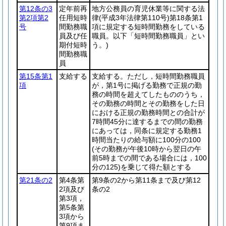
第12条の3
定年前再
地方公務員の育児休業等に関する法
第2項第2
任用短時
律
(平成3年法律第110号)
第18条第1
号
間勤務職
項に規定する短時間勤務をしている
員及び任
職員。以下「短時間勤務職員」とい
期付短時
う。)
間勤務職
員
第15条第1
支給する
支給する。ただし，短時間勤務職員
項
が，第1号に掲げる勤務で正規の勤
務の時間を超えてしたもののうち，
その勤務の時間とその勤務をした日
における正規の勤務時間との合計が
7時間45分に達するまでの間の勤務
にあっては，同条に規定する勤務1
時間当たりの給与額に100分の100
(その勤務が午後10時から翌日の午
前5時までの間である場合には，100
分の125)
を乗じて得た額とする
第21条の2
第4条第
第9条の2から第11条まで及び第12
2項及び
条の2
第3項，
第5条第
3項から
第9項ま