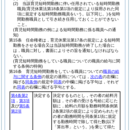
(2)
当該育児短時間勤務に伴い任用されている短時間勤務
職員
(育児休業法第18条第1項の規定により採用された同
項に規定する短時間勤務職員をいう。以下同じ。)
を短時
間勤務職員として引き続き任用しておくことができない
こと。
(育児短時間勤務の例による短時間勤務に係る職員への通
知)
第15条
任命権者は，育児休業法第17条の規定による短時間
勤務をさせる場合又は当該短時間勤務が終了した場合に
は，職員に対し，書面によりその旨を通知しなければなら
ない。
(育児短時間勤務をしている職員についての職員の給与に関
する条例の特例)
第16条
育児短時間勤務をしている職員についての
職員の給
与に関する条例
の規定の適用については，
次の表
の左欄に
掲げる
同条例
の規定中
同表
の中欄に掲げる字句は，それぞ
れ
同表
の右欄に掲げる字句とする。
第4条第2
決定する
決定するものとし，その者の給料月
項
，
第3項
額は，その者の受ける号給に応じた
及び
第5条
額に，給料の月額を勤務時間条例第
第2項
2条第2項の規定により定められたそ
の者の勤務時間を同条第1項に規定
する勤務時間で除して得た数
(以下
「算出率」という。)
を乗じて得た