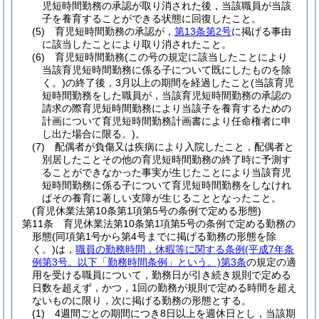
児短時間勤務の承認が取り消された後，当該職員が当該
子を養育することができる状態に回復したこと。
(5)
育児短時間勤務の承認が，
第13条第2号
に掲げる事由
に該当したことにより取り消されたこと。
(6)
育児短時間勤務
(この号の規定に該当したことにより
当該育児短時間勤務に係る子について既にしたものを除
く。)
の終了後，3月以上の期間を経過したこと
(当該育児
短時間勤務をした職員が，当該育児短時間勤務の承認の
請求の際育児短時間勤務により当該子を養育するための
計画について育児短時間勤務計画書により任命権者に申
し出た場合に限る。)
。
(7)
配偶者が負傷又は疾病により入院したこと，配偶者と
別居したことその他の育児短時間勤務の終了時に予測す
ることができなかった事実が生じたことにより当該育児
短時間勤務に係る子について育児短時間勤務をしなけれ
ばその養育に著しい支障が生じることとなったこと。
(育児休業法第10条第1項第5号の条例で定める形態)
第11条
育児休業法第10条第1項第5号の条例で定める勤務の
形態
(同項第1号から第4号までに掲げる勤務の形態を除
く。)
は，
職員の勤務時間，休暇等に関する条例
(平成7年条
例第3号。以下「勤務時間条例」という。)
第3条
の規定の適
用を受ける職員について，勤務日が引き続き規則で定める
日数を超えず，かつ，1回の勤務が規則で定める時間を超え
ないものに限り，次に掲げる勤務の形態とする。
(1)
4週間ごとの期間につき8日以上を週休日とし，当該期