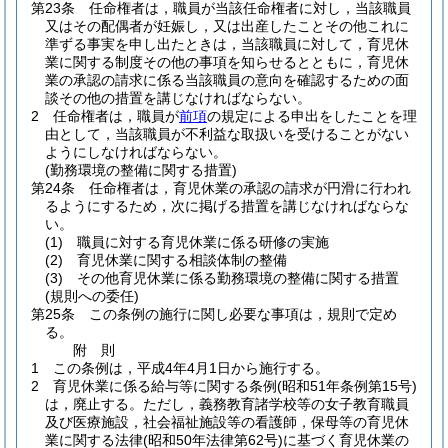
第23条
任命権者は，職員が当該任命権者に対し，当該職員
又はその配偶者が妊娠し，又は出産したことその他これに
準ずる事実を申し出たときは，当該職員に対して，育児休
業に関する制度その他の事項を知らせるとともに，育児休
業の承認の請求に係る当該職員の意向を確認するための面
談その他の措置を講じなければならない。
2
任命権者は，職員が
前項
の規定による申出をしたことを理
由として，当該職員が不利益な取扱いを受けることがない
ようにしなければならない。
(勤務環境の整備に関する措置)
第24条
任命権者は，育児休業の承認の請求が円滑に行われ
るようにするため，次に掲げる措置を講じなければならな
い。
(1)
職員に対する育児休業に係る研修の実施
(2)
育児休業に関する相談体制の整備
(3)
その他育児休業に係る勤務環境の整備に関する措置
(規則への委任)
第25条
この条例の施行に関し必要な事項は，規則で定め
る。
附
則
1
この条例は，平成4年4月1日から施行する。
2
育児休業に係る給与等に関する条例
(昭和51年条例第15号)
は，廃止する。
ただし，義務教育諸学校等の女子教育職員
及び医療施設，社会福祉施設等の看護師，保母等の育児休
業に関する法律
(昭和50年法律第62号)
に基づく育児休業の