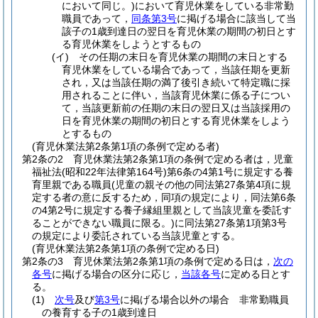
において同じ。)
において育児休業をしている非常勤
職員であって，
同条第3号
に掲げる場合に該当して当
該子の1歳到達日の翌日を育児休業の期間の初日とす
る育児休業をしようとするもの
(イ)
その任期の末日を育児休業の期間の末日とする
育児休業をしている場合であって，当該任期を更新
され，又は当該任期の満了後引き続いて特定職に採
用されることに伴い，当該育児休業に係る子につい
て，当該更新前の任期の末日の翌日又は当該採用の
日を育児休業の期間の初日とする育児休業をしよう
とするもの
(育児休業法第2条第1項の条例で定める者)
第2条の2
育児休業法第2条第1項の条例で定める者は，児童
福祉法
(昭和22年法律第164号)
第6条の4第1号に規定する養
育里親である職員
(児童の親その他の同法第27条第4項に規
定する者の意に反するため，同項の規定により，同法第6条
の4第2号に規定する養子縁組里親として当該児童を委託す
ることができない職員に限る。)
に同法第27条第1項第3号
の規定により委託されている当該児童とする。
(育児休業法第2条第1項の条例で定める日)
第2条の3
育児休業法第2条第1項の条例で定める日は，
次の
各号
に掲げる場合の区分に応じ，
当該各号
に定める日とす
る。
(1)
次号
及び
第3号
に掲げる場合以外の場合 非常勤職員
の養育する子の1歳到達日