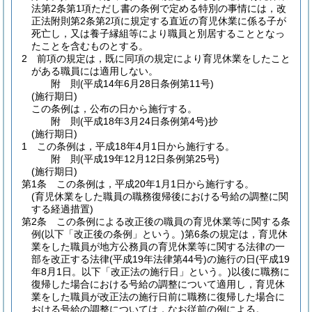
法第2条第1項ただし書の条例で定める特別の事情には，改
正法附則第2条第2項に規定する直近の育児休業に係る子が
死亡し，又は養子縁組等により職員と別居することとなっ
たことを含むものとする。
2
前項の規定は，既に同項の規定により育児休業をしたこと
がある職員には適用しない。
附
則
(平成14年6月28日
条例第11号)
(施行期日)
この条例は，公布の日から施行する。
附
則
(平成18年3月24日
条例第4号)
抄
(施行期日)
1
この条例は，平成18年4月1日から施行する。
附
則
(平成19年12月12日
条例第25号)
(施行期日)
第1条
この条例は，平成20年1月1日から施行する。
(育児休業をした職員の職務復帰後における号給の調整に関
する経過措置)
第2条
この条例による改正後の職員の育児休業等に関する条
例
(以下「改正後の条例」という。)
第6条の規定は，育児休
業をした職員が地方公務員の育児休業等に関する法律の一
部を改正する法律
(平成19年法律第44号)
の施行の日
(平成19
年8月1日。以下「改正法の施行日」という。)
以後に職務に
復帰した場合における号給の調整について適用し，育児休
業をした職員が改正法の施行日前に職務に復帰した場合に
おける号給の調整については，なお従前の例による。