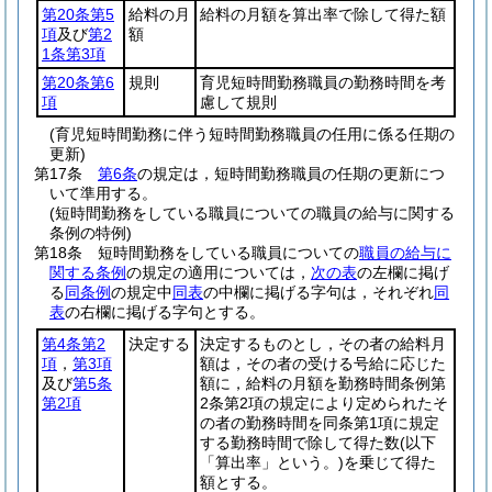
第20条第5
給料の月
給料の月額を算出率で除して得た額
項
及び
第2
額
1条第3項
第20条第6
規則
育児短時間勤務職員の勤務時間を考
項
慮して規則
(育児短時間勤務に伴う短時間勤務職員の任用に係る任期の
更新)
第17条
第6条
の規定は，短時間勤務職員の任期の更新につ
いて準用する。
(短時間勤務をしている職員についての職員の給与に関する
条例の特例)
第18条
短時間勤務をしている職員についての
職員の給与に
関する条例
の規定の適用については，
次の表
の左欄に掲げ
る
同条例
の規定中
同表
の中欄に掲げる字句は，それぞれ
同
表
の右欄に掲げる字句とする。
第4条第2
決定する
決定するものとし，その者の給料月
項
，
第3項
額は，その者の受ける号給に応じた
及び
第5条
額に，給料の月額を勤務時間条例第
第2項
2条第2項の規定により定められたそ
の者の勤務時間を同条第1項に規定
する勤務時間で除して得た数
(以下
「算出率」という。)
を乗じて得た
額とする。