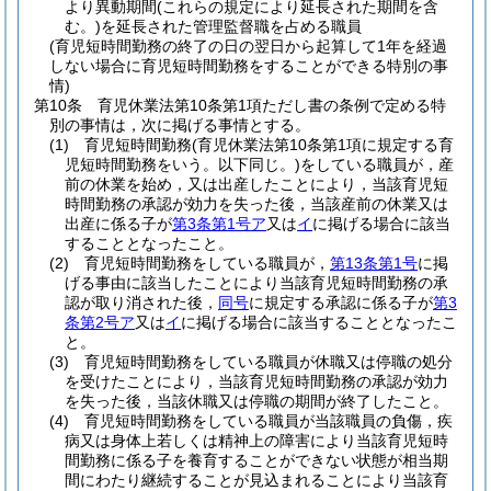
より異動期間
(これらの規定により延長された期間を含
む。)
を延長された管理監督職を占める職員
(育児短時間勤務の終了の日の翌日から起算して1年を経過
しない場合に育児短時間勤務をすることができる特別の事
情)
第10条
育児休業法第10条第1項ただし書の条例で定める特
別の事情は，次に掲げる事情とする。
(1)
育児短時間勤務
(育児休業法第10条第1項に規定する育
児短時間勤務をいう。以下同じ。)
をしている職員が，産
前の休業を始め，又は出産したことにより，当該育児短
時間勤務の承認が効力を失った後，当該産前の休業又は
出産に係る子が
第3条第1号ア
又は
イ
に掲げる場合に該当
することとなったこと。
(2)
育児短時間勤務をしている職員が，
第13条第1号
に掲
げる事由に該当したことにより当該育児短時間勤務の承
認が取り消された後，
同号
に規定する承認に係る子が
第3
条第2号ア
又は
イ
に掲げる場合に該当することとなったこ
と。
(3)
育児短時間勤務をしている職員が休職又は停職の処分
を受けたことにより，当該育児短時間勤務の承認が効力
を失った後，当該休職又は停職の期間が終了したこと。
(4)
育児短時間勤務をしている職員が当該職員の負傷，疾
病又は身体上若しくは精神上の障害により当該育児短時
間勤務に係る子を養育することができない状態が相当期
間にわたり継続することが見込まれることにより当該育