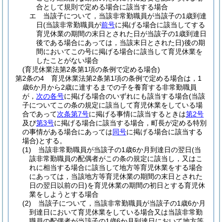
合として規則で定める場合に該当する場合
エ
当該子について，当該非常勤職員が当該子の1歳到達
日
(当該非常勤職員が
前号
に掲げる場合に該当してする
育児休業の期間の末日とされた日が当該子の1歳到達日
後である場合にあっては，当該末日とされた日)
後の期
間においてこの号に掲げる場合に該当して育児休業を
したことがない場合
(育児休業法第2条第1項の条例で定める場合)
第2条の4
育児休業法第2条第1項の条例で定める場合は，1
歳6か月から2歳に達するまでの子を養育する非常勤職員
が，
次の各号
に掲げる場合のいずれにも該当する場合
(当該
子についてこの条の規定に該当して育児休業をしている場
合であって
次条第7号
に掲げる事情に該当するときは
第2号
及び
第3号
に掲げる場合に該当する場合，町長が定める特別
の事情がある場合にあっては
同号
に掲げる場合に該当する
場合)
とする。
(1)
当該非常勤職員が当該子の1歳6か月到達日の翌日
(当
該非常勤職員の配偶者がこの条の規定に該当し，又はこ
れに相当する場合に該当して地方等育児休業をする場合
にあっては，当該地方等育児休業の期間の末日とされた
日の翌日以前の日)
を育児休業の期間の初日とする育児休
業をしようとする場合
(2)
当該子について，当該非常勤職員が当該子の1歳6か月
到達日において育児休業をしている場合又は当該非常勤
職員の配偶者が当該子の1歳6か月到達日において地方等