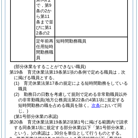
で，第9
条の2か
ら第11
条まで並
びに第1
2条の2
定年前再
短時間勤務職員
任用短時
間勤務職
員
(部分休業をすることができない職員)
第19条
育児休業法第19条第1項の条例で定める職員は，次
に掲げる職員とする。
(1)
育児休業法第17条の規定による短時間勤務をしている
職員
(2)
勤務日の日数を考慮して規則で定める非常勤職員以外
の非常勤職員
(地方公務員法第22条の4第1項に規定する
短時間勤務の職を占める職員を除く。
次条
において同
じ。)
(第1号部分休業の承認)
第20条
育児休業法第19条第2項第1号に掲げる範囲内で請求
する同条第1項に規定する部分休業
(以下「第1号部分休業」
という。)
の承認は，30分を単位として行うものとする。