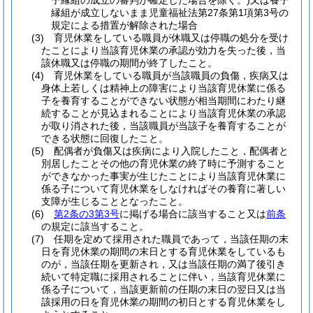
子縁組の成立の審判が確定した場合を除く。)
又は養子
縁組が成立しないまま児童福祉法第27条第1項第3号の
規定による措置が解除された場合
(3)
育児休業をしている職員が休職又は停職の処分を受け
たことにより当該育児休業の承認が効力を失った後，当
該休職又は停職の期間が終了したこと。
(4)
育児休業をしている職員が当該職員の負傷，疾病又は
身体上若しくは精神上の障害により当該育児休業に係る
子を養育することができない状態が相当期間にわたり継
続することが見込まれることにより当該育児休業の承認
が取り消された後，当該職員が当該子を養育することが
できる状態に回復したこと。
(5)
配偶者が負傷又は疾病により入院したこと，配偶者と
別居したことその他の育児休業の終了時に予測すること
ができなかった事実が生じたことにより当該育児休業に
係る子について育児休業をしなければその養育に著しい
支障が生じることとなったこと。
(6)
第2条の3第3号
に掲げる場合に該当すること又は
前条
の規定に該当すること。
(7)
任期を定めて採用された職員であって，当該任期の末
日を育児休業の期間の末日とする育児休業をしているも
のが，当該任期を更新され，又は当該任期の満了後引き
続いて特定職に採用されることに伴い，当該育児休業に
係る子について，当該更新前の任期の末日の翌日又は当
該採用の日を育児休業の期間の初日とする育児休業をし