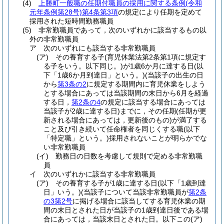
(4)
上勝町一般職の任期付職員の採用に関する条例
(令和
元年条例第28号)
第4条第3項
の規定により任期を定めて
採用された短時間勤務職員
(5)
非常勤職員であって，次のいずれかに該当するもの以
外の非常勤職員
ア
次のいずれにも該当する非常勤職員
(ア)
その養育する子
(育児休業法第2条第1項に規定す
る子をいう。以下同じ。)
が1歳6か月に達する日
(以
下「1歳6か月到達日」という。)
(当該子の出生の日
から
第3条の2
に規定する期間内に育児休業をしよう
とする場合にあっては当該期間の末日から6月を経過
する日，
第2条の4
の規定に該当する場合にあっては
当該子が2歳に達する日)
までに，その任期
(任期が更
新される場合にあっては，更新後のもの)
が満了する
こと及び引き続いて任命権者を同じくする職
(以下
「特定職」という。)
採用されないことが明らかでな
い非常勤職員
(イ)
勤務日の日数を考慮して規則で定める非常勤職
員
イ
次のいずれかに該当する非常勤職員
(ア)
その養育する子が1歳に達する日
(以下「1歳到達
日」いう。)
(当該子について当該非常勤職員が
第2条
の3第2号
に掲げる場合に該当してする育児休業の期
間の末日とされた日が当該子の1歳到達日後である場
合にあっては，当該末日とされた日。以下この
(ア)