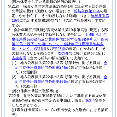
(部分休業をしている職員の給与の取扱い)
第21条
職員が育児休業法第19条第1項に規定する部分休業
の承認を受けて勤務しない場合には，
給与条例第13条
の規
定にかかわらず，その勤務しない1時間につき，
給与条例第
18条
に規定する勤務1時間当たりの給与額を減額して支給
する。
2
会計年度任用職員が育児休業法第19条第1項に規定する部
分休業の承認を受けて勤務しない場合には，
上勝町会計年
度任用職員の給与及び費用弁償に関する条例
(令和元年条例
第29号。以下この項において「会計年度任用職員給与条
例」という。)
第16条
及び
第25条
の規定にかかわらず，そ
の勤務しない1時間につき，
次の各号
に掲げる区分に応じ，
当該各号
に定める給与の額を減額して支給する。
(1)
地方公務員法第22条の2第1項第1号に掲げる職員
会
計年度任用職員給与条例第24条
に規定する勤務1時間当
たりの報酬額
(2)
地方公務員法第22条の2第1項第2号に掲げる職員
会
計年度任用職員給与条例第16条
に規定する勤務1時間当
たりの給与額
(部分休業の承認の取消事由)
第22条
育児休業法第19条第6項において準用する育児休業
法第5条第2項の条例で定める事由は，職員が
第3項
変更を
したときとする。
(妊娠又は出産等についての申出があった場合における措置
等)