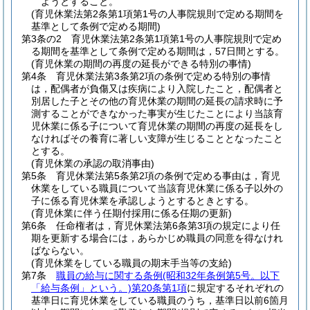
ようとすること。
(育児休業法第2条第1項第1号の人事院規則で定める期間を
基準として条例で定める期間)
第3条の2
育児休業法第2条第1項第1号の人事院規則で定め
る期間を基準として条例で定める期間は，57日間とする。
(育児休業の期間の再度の延長ができる特別の事情)
第4条
育児休業法第3条第2項の条例で定める特別の事情
は，配偶者が負傷又は疾病により入院したこと，配偶者と
別居した子とその他の育児休業の期間の延長の請求時に予
測することができなかった事実が生じたことにより当該育
児休業に係る子について育児休業の期間の再度の延長をし
なければその養育に著しい支障が生じることとなったこと
とする。
(育児休業の承認の取消事由)
第5条
育児休業法第5条第2項の条例で定める事由は，育児
休業をしている職員について当該育児休業に係る子以外の
子に係る育児休業を承認しようとするときとする。
(育児休業に伴う任期付採用に係る任期の更新)
第6条
任命権者は，育児休業法第6条第3項の規定により任
期を更新する場合には，あらかじめ職員の同意を得なけれ
ばならない。
(育児休業をしている職員の期末手当等の支給)
第7条
職員の給与に関する条例
(昭和32年条例第5号。以下
「給与条例」という。)
第20条第1項
に規定するそれぞれの
基準日に育児休業をしている職員のうち，基準日以前6箇月