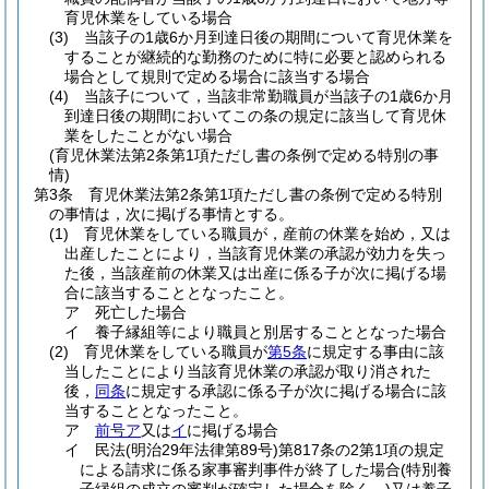
育児休業をしている場合
(3)
当該子の1歳6か月到達日後の期間について育児休業を
することが継続的な勤務のために特に必要と認められる
場合として規則で定める場合に該当する場合
(4)
当該子について，当該非常勤職員が当該子の1歳6か月
到達日後の期間においてこの条の規定に該当して育児休
業をしたことがない場合
(育児休業法第2条第1項ただし書の条例で定める特別の事
情)
第3条
育児休業法第2条第1項ただし書の条例で定める特別
の事情は，次に掲げる事情とする。
(1)
育児休業をしている職員が，産前の休業を始め，又は
出産したことにより，当該育児休業の承認が効力を失っ
た後，当該産前の休業又は出産に係る子が次に掲げる場
合に該当することとなったこと。
ア
死亡した場合
イ
養子縁組等により職員と別居することとなった場合
(2)
育児休業をしている職員が
第5条
に規定する事由に該
当したことにより当該育児休業の承認が取り消された
後，
同条
に規定する承認に係る子が次に掲げる場合に該
当することとなったこと。
ア
前号ア
又は
イ
に掲げる場合
イ
民法
(明治29年法律第89号)
第817条の2第1項の規定
による請求に係る家事審判事件が終了した場合
(特別養