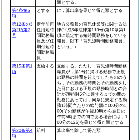
額とする。
第4条第5
とする
に，算出率を乗じて得た額とする
項
第12条の3
定年前再
地方公務員の育児休業等に関する法
第2項第2
任用短時
律
(平成3年法律第110号)
第10条第1
号
間勤務職
項に規定する短時間勤務をしている
員及び任
職員。以下「育児短時間勤務職員」
期付短時
という。)
間勤務職
員
第15条第1
支給する
支給する。ただし，育児短時間勤務
項
職員が，第1号に掲げる勤務で正規
の勤務の時間を超えてしたもののう
ち，その勤務の時間とその勤務をし
た日における正規の勤務時間との合
計が7時間45分に達するまでの間の
勤務にあっては，同条に規定する勤
務1時間当たりの給与額に100分の1
00
(その勤務が午後10時から翌日の
午前5時までの間である場合には，1
00分の125)
を乗じて得た額とする
第20条第4
給料
算出率で除して得た額
項