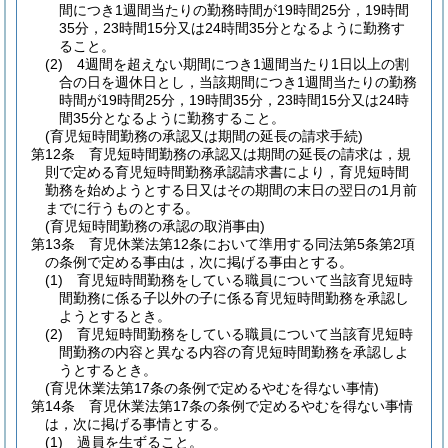
間につき1週間当たりの勤務時間が19時間25分，19時間
35分，23時間15分又は24時間35分となるように勤務す
ること。
(2)
4週間を超えない期間につき1週間当たり1日以上の割
合の日を週休日とし，当該期間につき1週間当たりの勤務
時間が19時間25分，19時間35分，23時間15分又は24時
間35分となるように勤務すること。
(育児短時間勤務の承認又は期間の延長の請求手続)
第12条
育児短時間勤務の承認又は期間の延長の請求は，規
則で定める育児短時間勤務承認請求書により，育児短時間
勤務を始めようとする日又はその期間の末日の翌日の1月前
までに行うものとする。
(育児短時間勤務の承認の取消事由)
第13条
育児休業法第12条において準用する同法第5条第2項
の条例で定める事由は，次に掲げる事由とする。
(1)
育児短時間勤務をしている職員について当該育児短時
間勤務に係る子以外の子に係る育児短時間勤務を承認し
ようとするとき。
(2)
育児短時間勤務をしている職員について当該育児短時
間勤務の内容と異なる内容の育児短時間勤務を承認しよ
うとするとき。
(育児休業法第17条の条例で定めるやむを得ない事情)
第14条
育児休業法第17条の条例で定めるやむを得ない事情
は，次に掲げる事情とする。
(1)
過員を生ずること。