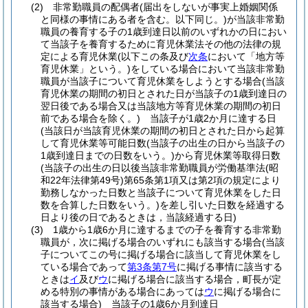
(2)
非常勤職員の配偶者
(届出をしないが事実上婚姻関係
と同様の事情にある者を含む。以下同じ。)
が当該非常勤
職員の養育する子の1歳到達日以前のいずれかの日におい
て当該子を養育するために育児休業法その他の法律の規
定による育児休業
(以下この条及び
次条
において「地方等
育児休業」という。)
をしている場合において当該非常勤
職員が当該子について育児休業をしようとする場合
(当該
育児休業の期間の初日とされた日が当該子の1歳到達日の
翌日後である場合又は当該地方等育児休業の期間の初日
前である場合を除く。)
当該子が1歳2か月に達する日
(当該日が当該育児休業の期間の初日とされた日から起算
して育児休業等可能日数
(当該子の出生の日から当該子の
1歳到達日までの日数をいう。)
から育児休業等取得日数
(当該子の出生の日以後当該非常勤職員が労働基準法
(昭
和22年法律第49号)
第65条第1項又は第2項の規定により
勤務しなかった日数と当該子について育児休業をした日
数を合算した日数をいう。)
を差し引いた日数を経過する
日より後の日であるときは，当該経過する日)
(3)
1歳から1歳6か月に達するまでの子を養育する非常勤
職員が，次に掲げる場合のいずれにも該当する場合
(当該
子についてこの号に掲げる場合に該当して育児休業をし
ている場合であって
第3条第7号
に掲げる事情に該当する
ときは
イ
及び
ウ
に掲げる場合に該当する場合，町長が定
める特別の事情がある場合にあっては
ウ
に掲げる場合に
該当する場合)
当該子の1歳6か月到達日