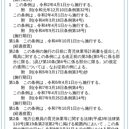
1
この条例は，令和2年4月1日から施行する。
附
則
(令和元年12月10日
条例第32号)
この条例は，令和2年4月1日から施行する。
附
則
(令和4年3月18日
条例第4号)
この条例は，令和4年4月1日から施行する。
附
則
(令和4年9月21日
条例第18号)
(施行期日)
第1条
この条例は，令和4年10月1日から施行する。
(経過措置)
第2条
この条例の施行の日前に育児休業等計画書を提出した
職員に対するこの条例による改正前の第3条
(第5号に係る部
分に限る。)
及び第10条
(第6号に係る部分に限る。)
の規定
の適用については，なお従前の例による。
附
則
(令和5年3月17日
条例第3号)
抄
(施行期日)
第1条
この条例は，令和5年4月1日から施行する。
附
則
(令和7年3月18日
条例第4号)
この条例は，令和7年4月1日から施行する。
附
則
(令和7年9月25日
条例第14号)
(施行期日)
第1条
この条例は，令和7年10月1日から施行する。
(経過措置)
第2条
地方公務員の育児休業等に関する法律
(平成3年法律第
110号)
第19条第2項第2号に掲げる範囲内において，この条