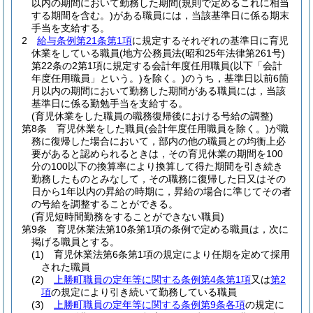
以内の期間において勤務した期間
(規則で定めるこれに相当
する期間を含む。)
がある職員には，当該基準日に係る期末
手当を支給する。
2
給与条例第21条第1項
に規定するそれぞれの基準日に育児
休業をしている職員
(地方公務員法
(昭和25年法律第261号)
第22条の2第1項に規定する会計年度任用職員
(以下「会計
年度任用職員」という。)
を除く。)
のうち，基準日以前6箇
月以内の期間において勤務した期間がある職員には，当該
基準日に係る勤勉手当を支給する。
(育児休業をした職員の職務復帰後における号給の調整)
第8条
育児休業をした職員
(会計年度任用職員を除く。)
が職
務に復帰した場合において，部内の他の職員との均衡上必
要があると認められるときは，その育児休業の期間を100
分の100以下の換算率により換算して得た期間を引き続き
勤務したものとみなして，その職務に復帰した日又はその
日から1年以内の昇給の時期に，昇給の場合に準じてその者
の号給を調整することができる。
(育児短時間勤務をすることができない職員)
第9条
育児休業法第10条第1項の条例で定める職員は，次に
掲げる職員とする。
(1)
育児休業法第6条第1項の規定により任期を定めて採用
された職員
(2)
上勝町職員の定年等に関する条例第4条第1項
又は
第2
項
の規定により引き続いて勤務している職員
(3)
上勝町職員の定年等に関する条例第9条各項
の規定に