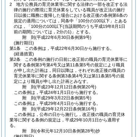
2
地方公務員の育児休業等に関する法律の一部を改正する法
律の施行の際現に育児休業をしている職員が改正法の施行
日以後に職務に復帰した場合における改正後の条例第6条の
規定の適用については，同条中「100分の100以下」とある
のは，「100分の100以下
(当該期間のうち平成19年8月1日
前の期間については，2分の1)
」とする。
附
則
(平成22年6月30日
条例第9号)
(施行期日)
第1条
この条例は，平成22年6月30日から施行する。
(経過措置)
第2条
この条例の施行の日前に改正前の職員の育児休業等に
関する条例第3号第4号又は第11条第5号の規定により職員
が申し出た計画は，同日以降は，それぞれ改正後の職員の
育児休業等に関する条例第3条第4号又は第11条第5号の規
定により職員が申し出た計画とみなす。
附
則
(平成23年12月12日
条例第20号)
この条例は，平成24年1月1日から施行する。
附
則
(平成29年3月22日
条例第5号)
この条例は，平成29年4月1日から施行する。
附
則
(平成29年12月22日
条例第16号)
この条例は，公布の日から施行し，改正後の職員の育児休
業等に関する条例の規定は，平成29年10月1日から適用す
る。
附
則
(令和元年12月10日
条例第28号)
抄
(施行期日)