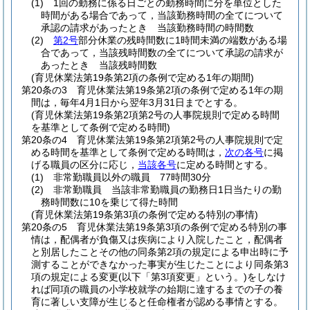
(1)
1回の勤務に係る日ごとの勤務時間に分を単位とした
時間がある場合であって，当該勤務時間の全てについて
承認の請求があったとき 当該勤務時間の時間数
(2)
第2号
部分休業の残時間数に1時間未満の端数がある場
合であって，当該残時間数の全てについて承認の請求が
あったとき 当該残時間数
(育児休業法第19条第2項の条例で定める1年の期間)
第20条の3
育児休業法第19条第2項の条例で定める1年の期
間は，毎年4月1日から翌年3月31日までとする。
(育児休業法第19条第2項第2号の人事院規則で定める時間
を基準として条例で定める時間)
第20条の4
育児休業法第19条第2項第2号の人事院規則で定
める時間を基準として条例で定める時間は，
次の各号
に掲
げる職員の区分に応じ，
当該各号
に定める時間とする。
(1)
非常勤職員以外の職員 77時間30分
(2)
非常勤職員 当該非常勤職員の勤務日1日当たりの勤
務時間数に10を乗じて得た時間
(育児休業法第19条第3項の条例で定める特別の事情)
第20条の5
育児休業法第19条第3項の条例で定める特別の事
情は，配偶者が負傷又は疾病により入院したこと，配偶者
と別居したことその他の同条第2項の規定による申出時に予
測することができなかった事実が生じたことにより同条第3
項の規定による変更
(以下「第3項変更」という。)
をしなけ
れば同項の職員の小学校就学の始期に達するまでの子の養
育に著しい支障が生じると任命権者が認める事情とする。