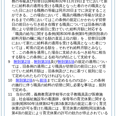
務の等級及び切替日以降昭和32年11月19日までにおいて新
たに給料表の適用を受ける職員となった者のその職員とな
った日における職務の等級は同月20日までに決定すること
ができる。
この場合において，職員の職務の等級が決定さ
れるまでの間においてはこの条例の規定にかかわらず切替
日の前日から引き続き在職する職員については旧条例の適
用により切替日の前日に受けていた給料月額に対応する
「職員の給与に関する条例
(昭和30年条例第5号)
附則別表の
給料月額の欄に掲げる額の直近上位の額」を，切替日以降
において新たに給料表の適用を受ける職員となった者につ
いては，町長の定める額を，それぞれ給料月額とみなし
て，この条例を適用した場合に支給されるべき給与に相当
する額をこの条例による給与の内払として支給する。
9
附則第2項
，
附則第3項
及び
附則第5項
の規定の適用につい
ては，旧条例の適用により職員が切替日の前日において受
けていた給料月額は，旧条例及びこれに基づく規則に従っ
て定められたものでなければならない。
10
附則第2項
から
前項
までに定めるもののほか，この条例
の施行に伴う職員の給料の切替に関し必要な事項は，規則
で定める。
11
当分の間，義務教育諸学校等の女子教職員及び医療施
設，社会福祉施設等の看護師，保母等の育児休業に関する
法律
(昭和50年法律第62号)
第3条第2項の規定に基づく育児
休業の許可を受けた職員には，育児休業の期間
(同法第5条
第4項の規定により育児休業の許可の効力が停止されている