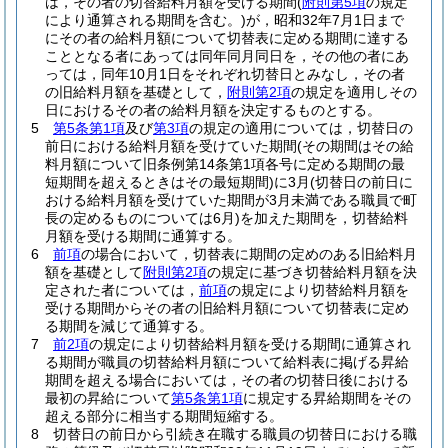
は，その者の切替給料月額を受ける期間
(
附則第5項
の規定
により通算される期間を含む。)
が，昭和32年7月1日まで
にその者の給料月額について切替表に定める期間に達する
こととなる者にあっては同年同月同日を，その他の者にあ
っては，同年10月1日をそれぞれ切替日とみなし，その者
の旧給料月額を基礎として，
附則第2項
の規定を適用しその
日におけるその者の給料月額を決定するものとする。
5
第5条第1項
及び
第3項
の規定の適用については，切替日の
前日における給料月額を受けていた期間
(その期間はその給
料月額について旧条例第14条第1項各号に定める期間の最
短期間を超えるときはその最短期間)
に3月
(切替日の前日に
おける給料月額を受けていた期間が3月未満である職員で町
長の定めるものについては6月)
を加えた期間を，切替給料
月額を受ける期間に通算する。
6
前項
の場合において，切替表に期間の定めのある旧給料月
額を基礎として
附則第2項
の規定に基づき切替給料月額を決
定された者については，
前項
の規定により切替給料月額を
受ける期間からその者の旧給料月額について切替表に定め
る期間を減じて通算する。
7
前2項
の規定により切替給料月額を受ける期間に通算され
る期間が職員の切替給料月額について給料表に掲げる昇給
期間を超える場合においては，その者の切替日後における
最初の昇給について
第5条第1項
に規定する昇給期間をその
超える部分に相当する期間短縮する。
8
切替日の前日から引続き在職する職員の切替日における職