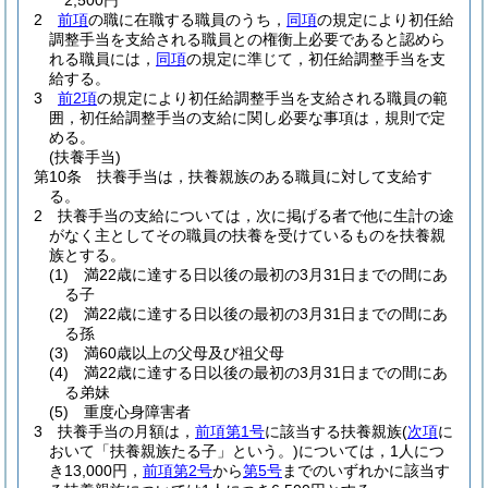
2,500円
2
前項
の職に在職する職員のうち，
同項
の規定により初任給
調整手当を支給される職員との権衡上必要であると認めら
れる職員には，
同項
の規定に準じて，初任給調整手当を支
給する。
3
前2項
の規定により初任給調整手当を支給される職員の範
囲，初任給調整手当の支給に関し必要な事項は，規則で定
める。
(扶養手当)
第10条
扶養手当は，扶養親族のある職員に対して支給す
る。
2
扶養手当の支給については，次に掲げる者で他に生計の途
がなく主としてその職員の扶養を受けているものを扶養親
族とする。
(1)
満22歳に達する日以後の最初の3月31日までの間にあ
る子
(2)
満22歳に達する日以後の最初の3月31日までの間にあ
る孫
(3)
満60歳以上の父母及び祖父母
(4)
満22歳に達する日以後の最初の3月31日までの間にあ
る弟妹
(5)
重度心身障害者
3
扶養手当の月額は，
前項第1号
に該当する扶養親族
(
次項
に
おいて「扶養親族たる子」という。)
については，1人につ
き13,000円，
前項第2号
から
第5号
までのいずれかに該当す