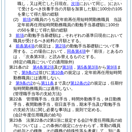
職し，又は死亡した日現在。
次項
において同じ。)
におい
て受けるべき扶養手当の月額を加算した額に100分の105
を乗じて得た額の総額
(2)
前項
の職員のうち定年前再任用短時間勤務職員 当該
定年前再任用短時間勤務職員の勤勉手当基礎額に100分
の50を乗じて得た額の総額
3
前項
の勤勉手当基礎額は，それぞれの基準日現在において
職員が受けるべき給料の月額とする。
4
前条第4項
の規定は，
第2項
の勤勉手当基礎額について準
用する。
この場合において，
同条第4項
中「前項」とあるの
は，「次条第3項」と読み替えるものとする。
(特定の職員についての適用除外)
第21条の2
第4条第2項
及び
第3項
，
第5条第3項
から
第9項
ま
で，
第9条の2
並びに
第10条
の規定は，定年前再任用短時間
勤務職員には適用しない。
2
第9条の2
から
第11条
まで及び
第12条の2
の規定は，任期付
短時間勤務職員には適用しない。
(管理職手当等の支給方法)
第22条
管理職手当，住居手当，時間外勤務手当，休日勤務
手当，夜間勤務手当，宿日直手当，期末手当及び勤勉手当
の支給方法に関し必要な事項は，規則で定める。
(会計年度任用職員の給与)
第23条
法第22条の2第1項に規定する会計年度任用職員の給
与については，この条例の規定にかかわらず，常勤の職員
の給与との権衡，その職務の特殊性等を考慮して，別に条