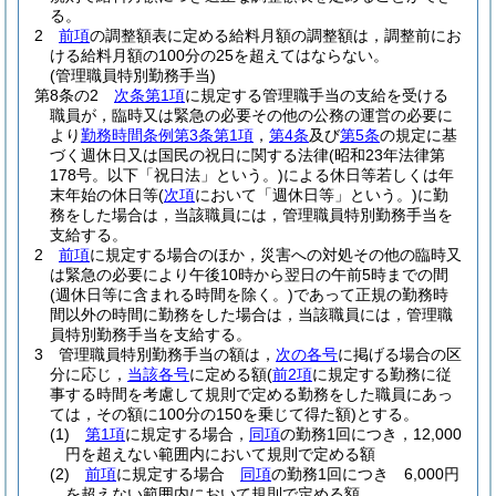
る。
2
前項
の調整額表に定める給料月額の調整額は，調整前にお
ける給料月額の100分の25を超えてはならない。
(管理職員特別勤務手当)
第8条の2
次条第1項
に規定する管理職手当の支給を受ける
職員が，臨時又は緊急の必要その他の公務の運営の必要に
より
勤務時間条例第3条第1項
，
第4条
及び
第5条
の規定に基
づく週休日又は国民の祝日に関する法律
(昭和23年法律第
178号。以下「祝日法」という。)
による休日等若しくは年
末年始の休日等
(
次項
において「週休日等」という。)
に勤
務をした場合は，当該職員には，管理職員特別勤務手当を
支給する。
2
前項
に規定する場合のほか，災害への対処その他の臨時又
は緊急の必要により午後10時から翌日の午前5時までの間
(週休日等に含まれる時間を除く。)
であって正規の勤務時
間以外の時間に勤務をした場合は，当該職員には，管理職
員特別勤務手当を支給する。
3
管理職員特別勤務手当の額は，
次の各号
に掲げる場合の区
分に応じ，
当該各号
に定める額
(
前2項
に規定する勤務に従
事する時間を考慮して規則で定める勤務をした職員にあっ
ては，その額に100分の150を乗じて得た額)
とする。
(1)
第1項
に規定する場合，
同項
の勤務1回につき，12,000
円を超えない範囲内において規則で定める額
(2)
前項
に規定する場合
同項
の勤務1回につき 6,000円
を超えない範囲内において規則で定める額