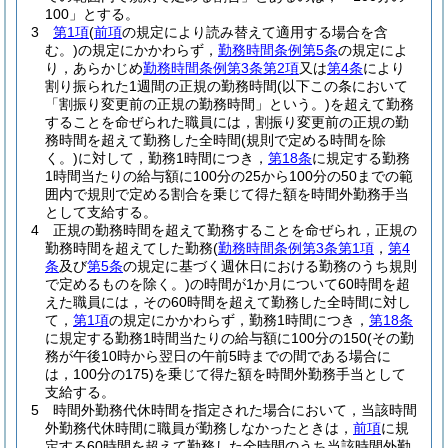
100」とする。
3
第1項
(
前項
の規定により読み替えて適用する場合を含
む。)
の規定にかかわらず，
勤務時間条例第5条
の規定によ
り，あらかじめ
勤務時間条例第3条第2項
又は
第4条
により
割り振られた1週間の正規の勤務時間
(以下この条において
「割振り変更前の正規の勤務時間」という。)
を超えて勤務
することを命ぜられた職員には，割振り変更前の正規の勤
務時間を超えて勤務した全時間
(規則で定める時間を除
く。)
に対して，勤務1時間につき，
第18条
に規定する勤務
1時間当たりの給与額に100分の25から100分の50までの範
囲内で規則で定める割合を乗じて得た額を時間外勤務手当
として支給する。
4
正規の勤務時間を超えて勤務することを命ぜられ，正規の
勤務時間を超えてした勤務
(
勤務時間条例第3条第1項
，
第4
条
及び
第5条
の規定に基づく週休日における勤務のうち規則
で定めるものを除く。)
の時間が1か月について60時間を超
えた職員には，その60時間を超えて勤務した全時間に対し
て，
第1項
の規定にかかわらず，勤務1時間につき，
第18条
に規定する勤務1時間当たりの給与額に100分の150
(その勤
務が午後10時から翌日の午前5時までの間である場合に
は，100分の175)
を乗じて得た額を時間外勤務手当として
支給する。
5
時間外勤務代休時間を指定された場合において，当該時間
外勤務代休時間に職員が勤務しなかったときは，
前項
に規
定する60時間を超えて勤務した全時間のうち当該時間外勤