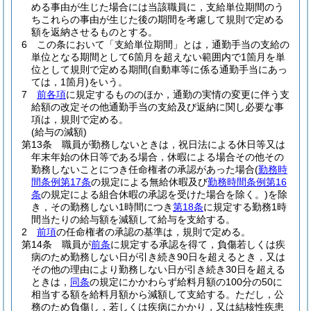
める事由が生じた場合には当該職員に，支給単位期間のう
ちこれらの事由が生じた後の期間を考慮して規則で定める
額を返納させるものとする。
6
この条において「支給単位期間」とは，通勤手当の支給の
単位となる期間として6箇月を超えない範囲内で1箇月を単
位として規則で定める期間
(自動車等に係る通勤手当にあっ
ては，1箇月)
をいう。
7
前各項
に規定するもののほか，通勤の実情の変更に伴う支
給額の改定その他通勤手当の支給及び返納に関し必要な事
項は，規則で定める。
(給与の減額)
第13条
職員が勤務しないときは，祝日法による休日等又は
年末年始の休日等である場合，休暇による場合その他その
勤務しないことにつき任命権者の承認があった場合
(
勤務時
間条例第17条
の規定による無給休暇及び
勤務時間条例第16
条
の規定による組合休暇の承認を受けた場合を除く。)
を除
き，その勤務しない1時間につき
第18条
に規定する勤務1時
間当たりの給与額を減額して給与を支給する。
2
前項
の任命権者の承認の基準は，規則で定める。
第14条
職員が
前条
に規定する承認を得て，負傷若しくは疾
病のため勤務しない日が引き続き90日を超えるとき，又は
その他の理由により勤務しない日が引き続き30日を超える
ときは，
同条
の規定にかかわらず給料月額の100分の50に
相当する額を給料月額から減額して支給する。
ただし，公
務のため負傷し，若しくは疾病にかかり，又は結核性疾患