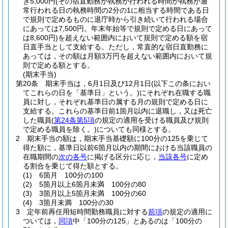
き5,000円
(その宿直勤務が執務が行われる時間が執務が通
常行われる日の執務時間の2分の1に相当する時間である日
で規則で定めるものに退庁時から引き続いて行われる場合
にあっては7,500円。年末年始等で規則で定める日にあって
は8,600円)
を超えない範囲内において規則で定める額を宿
日直手当として支給する。
ただし，常直的な宿日直勤務に
あっては，その額は月額3万円を超えない範囲内において規
則で定める額とする。
(期末手当)
第20条
期末手当は，6月1日及び12月1日
(以下この条におい
てこれらの日を「基準日」という。)
にそれぞれ在職する職
員に対し，それぞれ基準日の属する月の規則で定める日に
支給する。
これらの基準日前1箇月以内に退職し，又は死亡
した職員
(
第24条第5項
の規定の適用を受ける職員及び規則
で定める職員を除く。)
についても同様とする。
2
期末手当の額は，期末手当基礎額に100分の125を乗じて
得た額に，基準日以前6箇月以内の期間における当該職員の
在職期間の
次の各号
に掲げる区分に応じ，
当該各号
に定め
る割合を乗じて得た額とする。
(1)
6箇月 100分の100
(2)
5箇月以上6箇月未満 100分の80
(3)
3箇月以上5箇月未満 100分の60
(4)
3箇月未満 100分の30
3
定年前再任用短時間勤務職員に対する
前項
の規定の適用に
ついては，
同項
中「100分の125」とあるのは「100分の