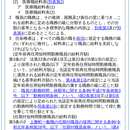
(2)
医療職給料表
(
別表第2
)
ア
医療職給料表
(1)
イ
医療職給料表
(2)
2
職員の職務は，その複雑，困難及び責任の度に基づき，こ
れを給料表に定める職務の級に分類するものとし，その分
類の基準となるべき標準的な職務の内容は，
別表第3
及び
別
表第4
に定めるところによる。
3
任命権者は，すべての職員の職を
前項
に規定する職務の級
のいずれかに格付し，給料表により職員に給料を支給しな
ければならない。
(定年前再任用短時間勤務職員の給料月額)
第3条の2
法第22条の4第1項又は第22条の5第1項の規定に
より採用された職員
(以下「定年前再任用短時間勤務職員」
という。)
の給料月額は，当該定年前再任用短時間勤務職員
に適用される給料表の定年前再任用短時間勤務職員の項に
掲げる基準給料月額のうち，
第4条第1項
の規定により当該
定年前再任用短時間勤務職員の属する職務の級に応じた額
に，
職員の勤務時間，休暇等に関する条例
(平成7年条例第3
号。以下「勤務時間条例」という。)
第2条第3項
又は
第5項
の規定により定められた当該定年前再任用短時間勤務職員
の勤務時間を
同条第1項
に規定する勤務時間で除して得た数
を乗じて得た額とする。
(任期付短時間勤務職員の給料月額)
第3条の3
上勝町一般職の任期付職員の採用に関する条例
(令
和元年条例第28号。以下「任期付職員条例」という。)
第4