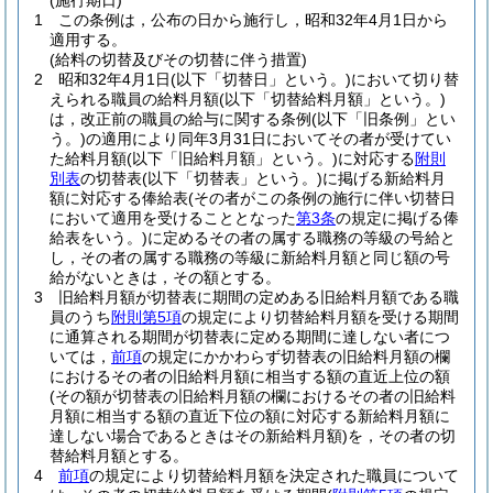
(施行期日)
1
この条例は，公布の日から施行し，昭和32年4月1日から
適用する。
(給料の切替及びその切替に伴う措置)
2
昭和32年4月1日
(以下「切替日」という。)
において切り替
えられる職員の給料月額
(以下「切替給料月額」という。)
は，改正前の職員の給与に関する条例
(以下「旧条例」とい
う。)
の適用により同年3月31日においてその者が受けてい
た給料月額
(以下「旧給料月額」という。)
に対応する
附則
別表
の切替表
(以下「切替表」という。)
に掲げる新給料月
額に対応する俸給表
(その者がこの条例の施行に伴い切替日
において適用を受けることとなった
第3条
の規定に掲げる俸
給表をいう。)
に定めるその者の属する職務の等級の号給と
し，その者の属する職務の等級に新給料月額と同じ額の号
給がないときは，その額とする。
3
旧給料月額が切替表に期間の定めある旧給料月額である職
員のうち
附則第5項
の規定により切替給料月額を受ける期間
に通算される期間が切替表に定める期間に達しない者につ
いては，
前項
の規定にかかわらず切替表の旧給料月額の欄
におけるその者の旧給料月額に相当する額の直近上位の額
(その額が切替表の旧給料月額の欄におけるその者の旧給料
月額に相当する額の直近下位の額に対応する新給料月額に
達しない場合であるときはその新給料月額)
を，その者の切
替給料月額とする。
4
前項
の規定により切替給料月額を決定された職員について