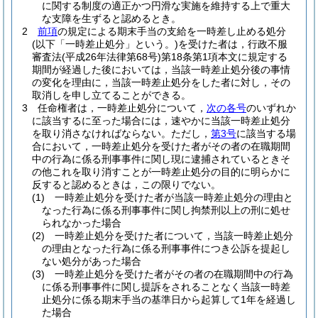
に関する制度の適正かつ円滑な実施を維持する上で重大
な支障を生ずると認めるとき。
2
前項
の規定による期末手当の支給を一時差し止める処分
(以下「一時差止処分」という。)
を受けた者は，行政不服
審査法
(平成26年法律第68号)
第18条第1項本文に規定する
期間が経過した後においては，当該一時差止処分後の事情
の変化を理由に，当該一時差止処分をした者に対し，その
取消しを申し立てることができる。
3
任命権者は，一時差止処分について，
次の各号
のいずれか
に該当するに至った場合には，速やかに当該一時差止処分
を取り消さなければならない。
ただし，
第3号
に該当する場
合において，一時差止処分を受けた者がその者の在職期間
中の行為に係る刑事事件に関し現に逮捕されているときそ
の他これを取り消すことが一時差止処分の目的に明らかに
反すると認めるときは，この限りでない。
(1)
一時差止処分を受けた者が当該一時差止処分の理由と
なった行為に係る刑事事件に関し拘禁刑以上の刑に処せ
られなかった場合
(2)
一時差止処分を受けた者について，当該一時差止処分
の理由となった行為に係る刑事事件につき公訴を提起し
ない処分があった場合
(3)
一時差止処分を受けた者がその者の在職期間中の行為
に係る刑事事件に関し提訴をされることなく当該一時差
止処分に係る期末手当の基準日から起算して1年を経過し
た場合