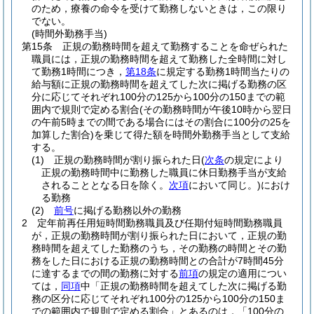
のため，療養の命令を受けて勤務しないときは，この限り
でない。
(時間外勤務手当)
第15条
正規の勤務時間を超えて勤務することを命ぜられた
職員には，正規の勤務時間を超えて勤務した全時間に対し
て勤務1時間につき，
第18条
に規定する勤務1時間当たりの
給与額に正規の勤務時間を超えてした次に掲げる勤務の区
分に応じてそれぞれ100分の125から100分の150までの範
囲内で規則で定める割合
(その勤務時間が午後10時から翌日
の午前5時までの間である場合にはその割合に100分の25を
加算した割合)
を乗じて得た額を時間外勤務手当として支給
する。
(1)
正規の勤務時間が割り振られた日
(
次条
の規定により
正規の勤務時間中に勤務した職員に休日勤務手当が支給
されることとなる日を除く。
次項
において同じ。)
におけ
る勤務
(2)
前号
に掲げる勤務以外の勤務
2
定年前再任用短時間勤務職員及び任期付短時間勤務職員
が，正規の勤務時間が割り振られた日において，正規の勤
務時間を超えてした勤務のうち，その勤務の時間とその勤
務をした日における正規の勤務時間との合計が7時間45分
に達するまでの間の勤務に対する
前項
の規定の適用につい
ては，
同項
中「正規の勤務時間を超えてした次に掲げる勤
務の区分に応じてそれぞれ100分の125から100分の150ま
での範囲内で規則で定める割合」とあるのは，「100分の