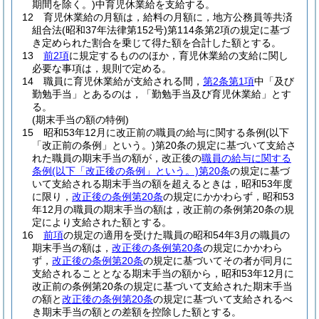
期間を除く。)
中育児休業給を支給する。
12
育児休業給の月額は，給料の月額に，地方公務員等共済
組合法
(昭和37年法律第152号)
第114条第2項の規定に基づ
き定められた割合を乗じて得た額を合計した額とする。
13
前2項
に規定するもののほか，育児休業給の支給に関し
必要な事項は，規則で定める。
14
職員に育児休業給が支給される間，
第2条第1項
中「及び
勤勉手当」とあるのは，「勤勉手当及び育児休業給」とす
る。
(期末手当の額の特例)
15
昭和53年12月に改正前の職員の給与に関する条例
(以下
「改正前の条例」という。)
第20条の規定に基づいて支給さ
れた職員の期末手当の額が，改正後の
職員の給与に関する
条例
(以下「改正後の条例」という。)
第20条
の規定に基づ
いて支給される期末手当の額を超えるときは，昭和53年度
に限り，
改正後の条例第20条
の規定にかかわらず，昭和53
年12月の職員の期末手当の額は，改正前の条例第20条の規
定により支給された額とする。
16
前項
の規定の適用を受けた職員の昭和54年3月の職員の
期末手当の額は，
改正後の条例第20条
の規定にかかわら
ず，
改正後の条例第20条
の規定に基づいてその者が同月に
支給されることとなる期末手当の額から，昭和53年12月に
改正前の条例第20条の規定に基づいて支給された期末手当
の額と
改正後の条例第20条
の規定に基づいて支給されるべ
き期末手当の額との差額を控除した額とする。