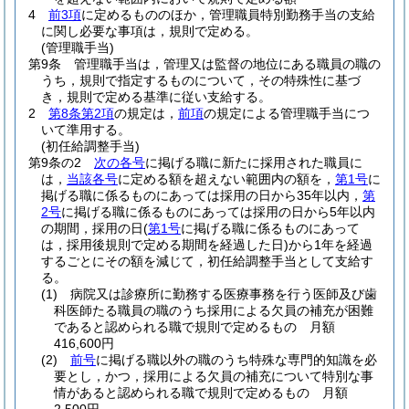
4
前3項
に定めるもののほか，管理職員特別勤務手当の支給
に関し必要な事項は，規則で定める。
(管理職手当)
第9条
管理職手当は，管理又は監督の地位にある職員の職の
うち，規則で指定するものについて，その特殊性に基づ
き，規則で定める基準に従い支給する。
2
第8条第2項
の規定は，
前項
の規定による管理職手当につ
いて準用する。
(初任給調整手当)
第9条の2
次の各号
に掲げる職に新たに採用された職員に
は，
当該各号
に定める額を超えない範囲内の額を，
第1号
に
掲げる職に係るものにあっては採用の日から35年以内，
第
2号
に掲げる職に係るものにあっては採用の日から5年以内
の期間，採用の日
(
第1号
に掲げる職に係るものにあって
は，採用後規則で定める期間を経過した日)
から1年を経過
するごとにその額を減じて，初任給調整手当として支給す
る。
(1)
病院又は診療所に勤務する医療事務を行う医師及び歯
科医師たる職員の職のうち採用による欠員の補充が困難
であると認められる職で規則で定めるもの 月額
416,600円
(2)
前号
に掲げる職以外の職のうち特殊な専門的知識を必
要とし，かつ，採用による欠員の補充について特別な事
情があると認められる職で規則で定めるもの 月額