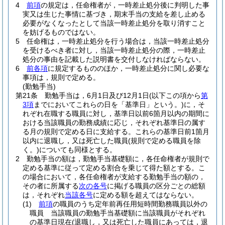
4
前項
の規定は，任命権者が，一時差止処分後に判明した事
実又は生じた事情に基づき，期末手当の支給を差し止める
必要がなくなったとして当該一時差止処分を取り消すこと
を妨げるものではない。
5
任命権は，一時差止処分を行う場合は，当該一時差止処分
を受けるべき者に対し，当該一時差止処分の際，一時差止
処分の事由を記載した説明書を交付しなければならない。
6
前各項
に規定するもののほか，一時差止処分に関し必要な
事項は，規則で定める。
(勤勉手当)
第21条
勤勉手当は，6月1日及び12月1日
(以下この項から
第
3項
までにおいてこれらの日を「基準日」という。)
に，そ
れぞれ在職する職員に対し，基準日以前6箇月以内の期間に
おける当該職員の勤務成績に応じ，それぞれ基準日の属す
る月の規則で定める日に支給する。
これらの基準日前1箇月
以内に退職し，又は死亡した職員
(規則で定める職員を除
く。)
についても同様とする。
2
勤勉手当の額は，勤勉手当基礎額に，各任命権者が規則で
定める基準に従って定める割合を乗じて得た額とする。
こ
の場合において，各任命権者が支給する勤勉手当の額の，
その者に所属する
次の各号
に掲げる職員の区分ごとの総額
は，それぞれ
当該各号
に定める額を超えてはならない。
(1)
前項
の職員のうち定年前再任用短時間勤務職員以外の
職員 当該職員の勤勉手当基礎額に当該職員がそれぞれ
の基準日現在
(退職し，又は死亡した職員にあっては，退