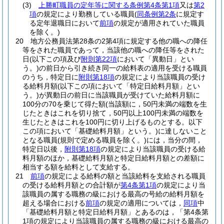
(3)
上勝町職員の定年等に関する条例第4条第1項
又は
第2
項
の規定により勤務している職員
(
同条例第2条
に規定す
る定年退職日において
前項
の規定が適用されていた職員
を除く。)
20
地方公務員法第28条の2第4項に規定する他の職への降任
等をされた職員であって，当該他の職への降任等をされた
日
(以下この項及び
附則第22項
において「異動日」とい
う。)
の前日から引き続き同一の給料表の適用を受ける職員
のうち，特定日に
附則第18項
の規定により当該職員の受け
る給料月額
(以下この項において「特定日給料月額」とい
う。)
が異動日の前日に当該職員が受けていた給料月額に
100分の70を乗じて得た額
(当該額に，50円未満の端数を生
じたときはこれを切り捨て，50円以上100円未満の端数を
生じたときはこれを100円に切り上げるものとする。以下
この項において「基礎給料月額」という。)
に達しないこと
となる職員
(規則で定める職員を除く。)
には，当分の間，
特定日以後，
附則第18項
の規定により当該職員の受ける給
料月額のほか，基礎給料月額と特定日給料月額との差額に
相当する額を給料として支給する。
21
前項
の規定による給料の額と当該給料を支給される職員
の受ける給料月額との合計額が
第4条第1項
の規定により当
該職員の属する職務の級における最高の号給の給料月額を
超える場合における
前項
の規定の適用については，
同項
中
「基礎給料月額と特定日給料月額」とあるのは，「第4条第
1項の規定により当該職員の属する職務の級における最高の