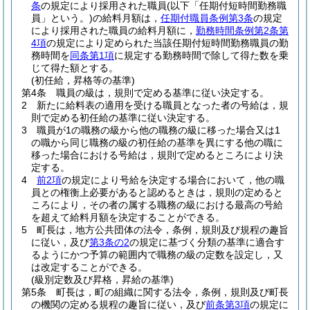
条
の規定により採用された職員
(以下「任期付短時間勤務職
員」という。)
の給料月額は，
任期付職員条例第3条
の規定
により採用された職員の給料月額に，
勤務時間条例第2条第
4項
の規定により定められた当該任期付短時間勤務職員の勤
務時間を
同条第1項
に規定する勤務時間で除して得た数を乗
じて得た額とする。
(初任給，昇格等の基準)
第4条
職員の級は，規則で定める基準に従い決定する。
2
新たに給料表の適用を受ける職員となった者の号給は，規
則で定める初任給の基準に従い決定する。
3
職員が1の職務の級から他の職務の級に移った場合又は1
の職から同じ職務の級の初任給の基準を異にする他の職に
移った場合における号給は，規則で定めるところにより決
定する。
4
前2項
の規定により号給を決定する場合において，他の職
員との権衡上必要があると認めるときは，規則の定めると
ころにより，その者の属する職務の級における最高の号給
を超えて給料月額を決定することができる。
5
町長は，地方公共団体の法令，条例，規則及び規程の趣旨
に従い，及び
第3条の2
の規定に基づく分類の基準に適合す
るようにかつ予算の範囲内で職務の級の定数を設定し，又
は改定することができる。
(級別定数及び昇格，昇給の基準)
第5条
町長は，町の組織に関する法令，条例，規則及び町長
の機関の定める規程の趣旨に従い，及び
前条第3項
の規定に