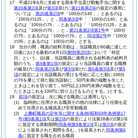
17
平成21年6月に支給する期末手当及び勤勉手当に関する
第20条第2項
及び
第3項
並びに
第21条第2項
の規定の適用に
ついては，
第20条第2項
中「100分の140，」とあるのは
「100分の125，」と，
同条第3項
中「「100分の140」とあ
るのは「100分の75」」とあるのは「「100分の125」とあ
るのは「100分の70」」と，
第21条第2項第1号
中「100分
の75」とあるのは「100分の70」と，
同項第2号
中「100分
の35」とあるのは「100分の30」とする。
18
当分の間，職員の給料月額は，当該職員が60歳に達した
日後における最初の4月1日
(
附則第20項
において「特定
日」という。)
以後，当該職員に適用される給料表の給料月
額のうち，
第4条第1項
の規定により当該職員の属する職務
の級並びに
同条第2項
及び
第3項
並びに
第5条第3項
及び
第5
項
の規定により当該職員の受ける号給に応じた額に100分
の70を乗じて得た額
(当該額に，50円未満の端数を生じた
ときはこれを切り捨て，50円以上100円未満の端数を生じ
たときはこれを100円に切り上げるものとする。)
とする。
19
前項
の規定は，次に掲げる職員には適用しない。
(1)
臨時的に任用される職員その他の法律により任期を定
めて任用される職員及び非常勤職員
(2)
上勝町職員の定年等に関する条例
(昭和59年条例第17
号)
第9条第1項
又は
第2項
の規定により法第28条の2第1項
に規定する異動期間
(
同条例第9条第1項
又は
第2項
の規定
により延長された期間を含む。)
を延長された
同条例第6
条
に規定する職を占める職員