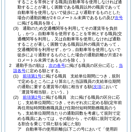
することを常例とする職員
(自動車等を使用しなければ通
勤することが著しく困難である職員以外の職員であって
自動車等を使用しないで徒歩により通勤するものとした
場合の通勤距離が2キロメートル未満であるもの及び
次号
に掲げる職員を除く。)
(3)
通勤のため交通機関等を利用してその運賃等を負担
し，かつ，自動車等を使用することを常例とする職員
(交
通機関等を利用し，又は自動車等を使用しなければ通勤
することが著しく困難である職員以外の職員であって，
交通機関等を利用せず，かつ，自動車等を使用しないで
徒歩により通勤するものとした場合の通勤距離が片道2キ
ロメートル未満であるものを除く。)
2
通勤手当の額は，
次の各号
に掲げる職員の区分に応じ，
当
該各号
に定める額とする。
(1)
前項第1号
に掲げる職員 支給単位期間につき，規則
で定めるところにより算出した当該職員の支給単位期間
の通勤に要する運賃等の額に相当する額
(
次項
において
「運賃等相当額」という。)
(2)
前項第2号
に掲げる職員 次に掲げる職員の区分に応
じ，支給単位期間につき，それぞれ次に定める額
(定年前
再任用短時間勤務職員及び任期付短時間勤務職員のう
ち，支給単位期間当たりの通勤回数を考慮して規則で定
める職員にあっては，その額から，その額に規則で定め
る割合を乗じて得た額を減じた額)
ア
自動車等の使用距離
(以下この号において「使用距