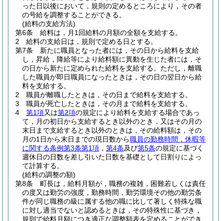
った日以後において，規則の定めるところにより，その者
の号給を調整することができる。
(給料の支給方法)
第6条
給料は，月1回給料の月額の全額を支給する。
2
給料の支給日は，規則で定める日とする。
第7条
新たに職員となった者には，その日から給料を支給
し，昇給，降給等により給料額に異動を生じた者には，そ
の日から新たに定められた給料を支給する。
ただし，離職
した職員が即日職員になったときは，その日の翌日から給
料を支給する。
2
職員が離職したときは，その日まで給料を支給する。
3
職員が死亡したときは，その月まで給料を支給する。
4
第1項
又は
第2項
の規定により給料を支給する場合であっ
て，月の初日から支給するとき以外のとき，又はその月の
末日まで支給するとき以外のときは，その給料額は，その
月の1日から末日までの現日数から
職員の勤務時間，休暇等
に関する条例第3条第1項
，
第4条
及び
第5条
の規定に基づく
週休日の日数を差し引いた日数を基礎として日割りによっ
て計算する。
(給料の調整の額)
第8条
町長は，給料月額が，職務の複雑，困難若しくは責任
の度又は勤労の強度，勤務時間，勤労環境その他の勤労条
件が同じ職務の級に属する他の職に比して著しく特殊な職
に対し適当でないと認めるときは，その特殊性に基づき，
規則で給料月額につき適正な調整額表を定めることができ