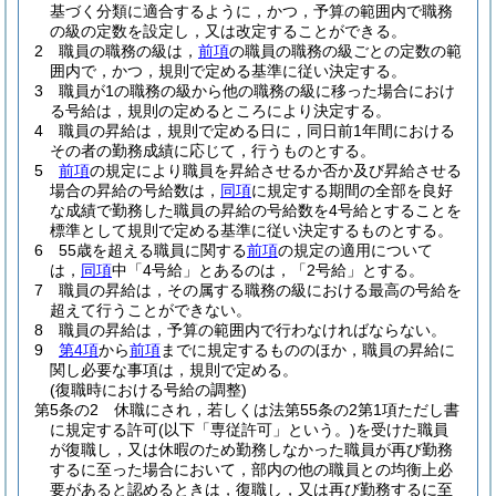
基づく分類に適合するように，かつ，予算の範囲内で職務
の級の定数を設定し，又は改定することができる。
2
職員の職務の級は，
前項
の職員の職務の級ごとの定数の範
囲内で，かつ，規則で定める基準に従い決定する。
3
職員が1の職務の級から他の職務の級に移った場合におけ
る号給は，規則の定めるところにより決定する。
4
職員の昇給は，規則で定める日に，同日前1年間における
その者の勤務成績に応じて，行うものとする。
5
前項
の規定により職員を昇給させるか否か及び昇給させる
場合の昇給の号給数は，
同項
に規定する期間の全部を良好
な成績で勤務した職員の昇給の号給数を4号給とすることを
標準として規則で定める基準に従い決定するものとする。
6
55歳を超える職員に関する
前項
の規定の適用について
は，
同項
中「4号給」とあるのは，「2号給」とする。
7
職員の昇給は，その属する職務の級における最高の号給を
超えて行うことができない。
8
職員の昇給は，予算の範囲内で行わなければならない。
9
第4項
から
前項
までに規定するもののほか，職員の昇給に
関し必要な事項は，規則で定める。
(復職時における号給の調整)
第5条の2
休職にされ，若しくは法第55条の2第1項ただし書
に規定する許可
(以下「専従許可」という。)
を受けた職員
が復職し，又は休暇のため勤務しなかった職員が再び勤務
するに至った場合において，部内の他の職員との均衡上必
要があると認めるときは，復職し，又は再び勤務するに至