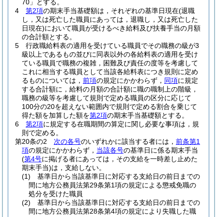
70」とする。
4
第2項
の期末手当基礎額は，それぞれの基準日現在
(退職
し，又は死亡した職員にあっては，退職し，又は死亡した
日現在)
において職員が受けるべき給料及び扶養手当の月額
の合計額とする。
5
行政職給料表の適用を受けている職員でその職務の級が3
級以上であるもの並びに同表以外の各給料表の適用を受け
ている職員で職務の複雑，困難及び責任の度等を考慮して
これに相当する職員として当該各給料表につき規則に定め
るものについては，
前項
の規定にかかわらず，
同項
に規定
する合計額に，給料の月額の合計額に職の職制上の階級，
職務の級等を考慮して規則で定める職員の区分に応じて
100分の20を超えない範囲内で規則で定める割合を乗じて
得た額を加算した額を
第2項
の期末手当基礎額とする。
6
第2項
に規定する在職期間の算定に関し必要な事項は，規
則で定める。
第20条の2
次の各号
のいずれかに該当する者には，
前条第1
項
の規定にかかわらず，
当該各号
の基準日に係る期末手当
(
第4号
に掲げる者にあっては，その支給を一時差し止めた
期末手当)
は，支給しない。
(1)
基準日から当該基準日に対応する支給日の前日までの
間に地方公務員法第29条第1項の規定による懲戒免職の
処分を受けた職員
(2)
基準日から当該基準日に対応する支給日の前日までの
間に地方公務員法第28条第4項の規定により失職した職