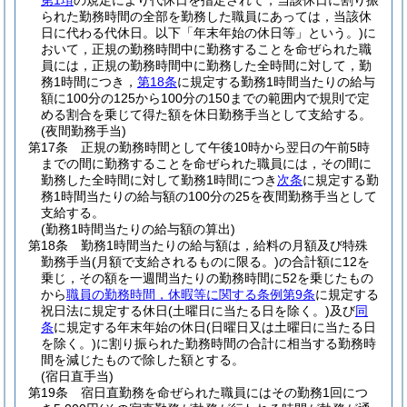
第1項
の規定により代休日を指定されて，当該休日に割り振
られた勤務時間の全部を勤務した職員にあっては，当該休
日に代わる代休日。以下「年末年始の休日等」という。)
に
おいて，正規の勤務時間中に勤務することを命ぜられた職
員には，正規の勤務時間中に勤務した全時間に対して，勤
務1時間につき，
第18条
に規定する勤務1時間当たりの給与
額に100分の125から100分の150までの範囲内で規則で定
める割合を乗じて得た額を休日勤務手当として支給する。
(夜間勤務手当)
第17条
正規の勤務時間として午後10時から翌日の午前5時
までの間に勤務することを命ぜられた職員には，その間に
勤務した全時間に対して勤務1時間につき
次条
に規定する勤
務1時間当たりの給与額の100分の25を夜間勤務手当として
支給する。
(勤務1時間当たりの給与額の算出)
第18条
勤務1時間当たりの給与額は，給料の月額及び特殊
勤務手当
(月額で支給されるものに限る。)
の合計額に12を
乗じ，その額を一週間当たりの勤務時間に52を乗じたもの
から
職員の勤務時間，休暇等に関する条例第9条
に規定する
祝日法に規定する休日
(土曜日に当たる日を除く。)
及び
同
条
に規定する年末年始の休日
(日曜日又は土曜日に当たる日
を除く。)
に割り振られた勤務時間の合計に相当する勤務時
間を減じたもので除した額とする。
(宿日直手当)
第19条
宿日直勤務を命ぜられた職員にはその勤務1回につ