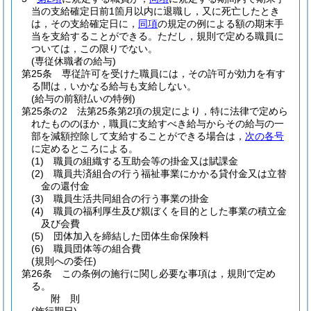
当の支給確定日前1箇月以内に退職し，又に死亡したとき
は，その支給確定日に，
同項
の規定の例による額の期末手
当を支給することができる。
ただし，規則で定める職員に
ついては，この限りでない。
(専従休職者の給与)
第25条
専従許可を受けた職員には，その許可が効力を有す
る間は，いかなる給与も支給しない。
(給与の前額払いの特例)
第25条の2
法第25条第2項の規定により，特に法律で定めら
れたもののほか，職員に支給すべき給与からその給与の一
部を減額控除して支給することができる場合は，
次の各号
に定めるところによる。
(1)
職員の組織する互助会等の掛金又は賦課金
(2)
職員共済組合の行う福祉事業にかかる貸付金又は立替
金の還付金
(3)
職員生活共同組合の行う事業の掛金
(4)
職員の福利厚生及び親ぼくを目的とした事業の積立金
及び会費
(5)
団体加入を締結した団体生命保険料
(6)
職員団体等の組合費
(規則への委任)
第26条
この条例の施行に関し必要な事項は，規則で定め
る。
附
則