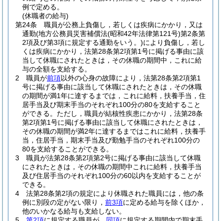
例で定める。
(休職者の給与)
第24条
職員が公務上負傷し，若しくは疾病にかかり，又は
通勤
(地方公務員災害補償法
(昭和42年法律第121号)
第2条第
2項及び第3項に規定する通勤をいう。)
により負傷し，若し
くは疾病にかかり，法第28条第2項第1号に掲げる事由に該
当して休職にされたときは，その休職の期間中，これに給
与の全額を支給する。
2
職員が
前項
以外の心身の故障により，法第28条第2項第1
号に掲げる事由に該当して休職にされたときは，その休職
の期間が満1年に達するまでは，これに給料，扶養手当，住
居手当及び期末手当のそれぞれ100分の80を支給すること
ができる。
ただし，職員が結核性疾患にかかり，法第28条
第2項第1号に掲げる事由に該当して休職にされたときは，
その休職の期間が満2年に達するまではこれに給料，扶養手
当，住居手当，期末手当及び勤勉手当のそれぞれ100分の
80を支給することができる。
3
職員が法第28条第2項第2号に掲げる事由に該当して休職
にされたときは，その休職の期間中これに給料，扶養手当
及び住居手当のそれぞれ100分の60以内を支給することが
できる。
4
法第28条第2項の規定により休職された職員には，他の条
例に別段の定がない限り，
前3項
に定める給与を除くほか，
他のいかなる給与も支給しない。
5
第2項
に規定する職員が，
同項
に規定する期間内で期末手