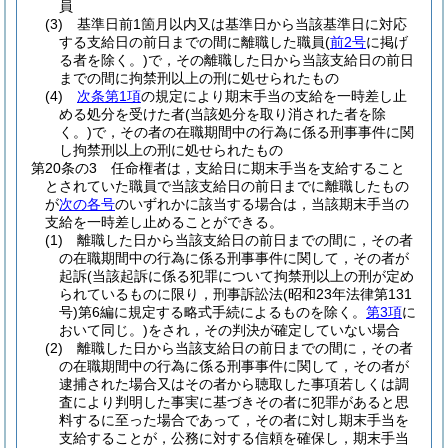
員
(3)
基準日前1箇月以内又は基準日から当該基準日に対応
する支給日の前日までの間に離職した職員
(
前2号
に掲げ
る者を除く。)
で，その離職した日から当該支給日の前日
までの間に拘禁刑以上の刑に処せられたもの
(4)
次条第1項
の規定により期末手当の支給を一時差し止
める処分を受けた者
(当該処分を取り消された者を除
く。)
で，その者の在職期間中の行為に係る刑事事件に関
し拘禁刑以上の刑に処せられたもの
第20条の3
任命権者は，支給日に期末手当を支給すること
とされていた職員で当該支給日の前日までに離職したもの
が
次の各号
のいずれかに該当する場合は，当該期末手当の
支給を一時差し止めることができる。
(1)
離職した日から当該支給日の前日までの間に，その者
の在職期間中の行為に係る刑事事件に関して，その者が
起訴
(当該起訴に係る犯罪について拘禁刑以上の刑が定め
られているものに限り，刑事訴訟法
(昭和23年法律第131
号)
第6編に規定する略式手続によるものを除く。
第3項
に
おいて同じ。)
をされ，その判決が確定していない場合
(2)
離職した日から当該支給日の前日までの間に，その者
の在職期間中の行為に係る刑事事件に関して，その者が
逮捕された場合又はその者から聴取した事項若しくは調
査により判明した事実に基づきその者に犯罪があると思
料するに至った場合であって，その者に対し期末手当を
支給することが，公務に対する信頼を確保し，期末手当