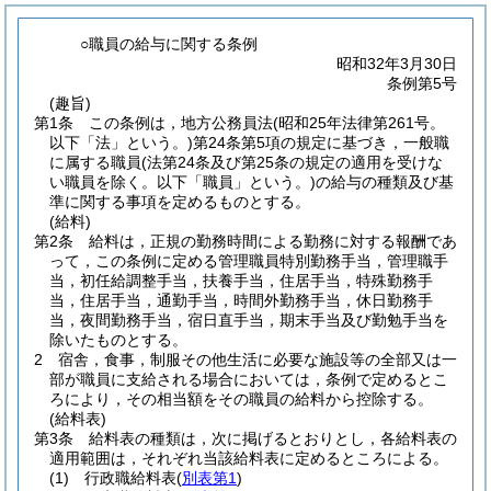
○職員の給与に関する条例
昭和32年3月30日
条例第5号
(趣旨)
第1条
この条例は，地方公務員法
(昭和25年法律第261号。
以下「法」という。)
第24条第5項の規定に基づき，一般職
に属する職員
(法第24条及び第25条の規定の適用を受けな
い職員を除く。以下「職員」という。)
の給与の種類及び基
準に関する事項を定めるものとする。
(給料)
第2条
給料は，正規の勤務時間による勤務に対する報酬であ
って，この条例に定める管理職員特別勤務手当，管理職手
当，初任給調整手当，扶養手当，住居手当，特殊勤務手
当，住居手当，通勤手当，時間外勤務手当，休日勤務手
当，夜間勤務手当，宿日直手当，期末手当及び勤勉手当を
除いたものとする。
2
宿舎，食事，制服その他生活に必要な施設等の全部又は一
部が職員に支給される場合においては，条例で定めるとこ
ろにより，その相当額をその職員の給料から控除する。
(給料表)
第3条
給料表の種類は，次に掲げるとおりとし，各給料表の
適用範囲は，それぞれ当該給料表に定めるところによる。
(1)
行政職給料表
(
別表第1
)