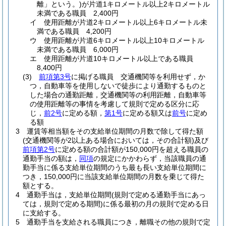
離」という。)
が片道1キロメートル以上2キロメートル
未満である職員 2,400円
イ
使用距離が片道2キロメートル以上6キロメートル未
満である職員 4,200円
ウ
使用距離が片道6キロメートル以上10キロメートル
未満である職員 6,000円
エ
使用距離が片道10キロメートル以上である職員
8,400円
(3)
前項第3号
に掲げる職員 交通機関等を利用せず，か
つ，自動車等を使用しないで徒歩により通勤するものと
した場合の通勤距離，交通機関等の利用距離，自動車等
の使用距離等の事情を考慮して規則で定める区分に応
じ，
前2号
に定める額，
第1号
に定める額又は
前号
に定め
る額
3
運賃等相当額をその支給単位期間の月数で除して得た額
(交通機関等が2以上ある場合においては，その合計額)
及び
前項第2号
に定める額の合計額が150,000円を超える職員の
通勤手当の額は，
同項
の規定にかかわらず，当該職員の通
勤手当に係る支給単位期間のうち最も長い支給単位期間に
つき，150,000円に当該支給単位期間の月数を乗じて得た
額とする。
4
通勤手当は，支給単位期間
(規則で定める通勤手当にあっ
ては，規則で定める期間)
に係る最初の月の規則で定める日
に支給する。
5
通勤手当を支給される職員につき，離職その他の規則で定