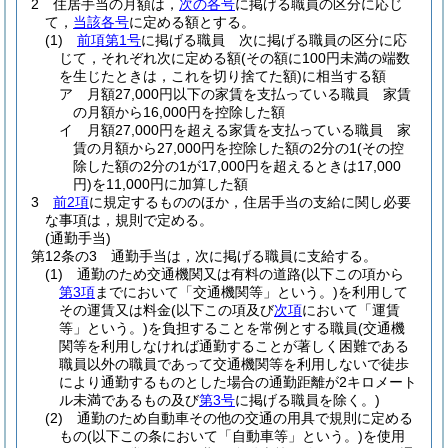
2
住居手当の月額は，
次の各号
に掲げる職員の区分に応じ
て，
当該各号
に定める額とする。
(1)
前項第1号
に掲げる職員 次に掲げる職員の区分に応
じて，それぞれ次に定める額
(その額に100円未満の端数
を生じたときは，これを切り捨てた額)
に相当する額
ア
月額27,000円以下の家賃を支払っている職員 家賃
の月額から16,000円を控除した額
イ
月額27,000円を超える家賃を支払っている職員 家
賃の月額から27,000円を控除した額の2分の1
(その控
除した額の2分の1が17,000円を超えるときは17,000
円)
を11,000円に加算した額
3
前2項
に規定するもののほか，住居手当の支給に関し必要
な事項は，規則で定める。
(通勤手当)
第12条の3
通勤手当は，次に掲げる職員に支給する。
(1)
通勤のため交通機関又は有料の道路
(以下この項から
第3項
までにおいて「交通機関等」という。)
を利用して
その運賃又は料金
(以下この項及び
次項
において「運賃
等」という。)
を負担することを常例とする職員
(交通機
関等を利用しなければ通勤することが著しく困難である
職員以外の職員であって交通機関等を利用しないで徒歩
により通勤するものとした場合の通勤距離が2キロメート
ル未満であるもの及び
第3号
に掲げる職員を除く。)
(2)
通勤のため自動車その他の交通の用具で規則に定める
もの
(以下この条において「自動車等」という。)
を使用