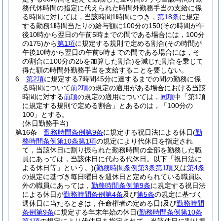
務代休時間の指定に代えられた時間外勤務手当の支給に係
る時間に対しては，当該時間1時間につき，
第18条
に規定
する勤務1時間当たりの給与額に100分の150
(その時間が午
後10時から翌日の午前5時までの間である場合には，100分
の175)
から
第1項
に規定する規則で定める割合
(その時間が
午後10時から翌日の午前5時までの間である場合には，そ
の割合に100分の25を加算した割合)
を減じた割合を乗じて
得た額の時間外勤務手当を支給することを要しない。
6
第2項
に規定する7時間45分に達するまでの間の勤務に係
る時間について
前2項
の規定の適用がある場合における当該
時間に対する
前項
の規定の適用については，
同項
中「第1項
に規定する規則で定める割合」とあるのは，「100分の
100」とする。
(休日勤務手当)
第16条
勤務時間条例第9条
に規定する祝日法による休日
(
勤
務時間条例第10条第1項
の規定により代休日を指定され
て，当該休日に割り振られた勤務時間の全部を勤務した職
員にあっては，当該休日に代わる代休日。以下「祝日法に
よる休日等」という。)
(
勤務時間条例第3条第1項
又は
第4条
の規定に基づき毎日曜日を週休日と定められている職員以
外の職員にあっては，
勤務時間条例第9条
に規定する祝日法
による休日が
勤務時間条例第4条
及び
第5条
の規定に基づく
週休日に当たるときは，任命権者の定める日)
及び
勤務時間
条例第9条
に規定する年末年始の休日
(
勤務時間条例第10条