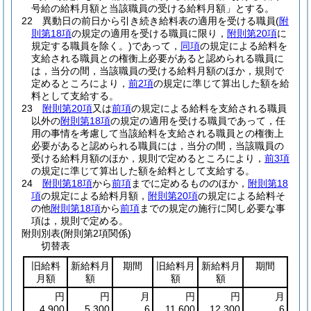
号給の給料月額と当該職員の受ける給料月額」とする。
22
異動日の前日から引き続き給料表の適用を受ける職員
(
附
則第18項
の規定の適用を受ける職員に限り，
附則第20項
に
規定する職員を除く。)
であって，
同項
の規定による給料を
支給される職員との権衡上必要があると認められる職員に
は，当分の間，当該職員の受ける給料月額のほか，規則で
定めるところにより，
前2項
の規定に準じて算出した額を給
料として支給する。
23
附則第20項
又は
前項
の規定による給料を支給される職員
以外の
附則第18項
の規定の適用を受ける職員であって，任
用の事情を考慮して当該給料を支給される職員との権衡上
必要があると認められる職員には，当分の間，当該職員の
受ける給料月額のほか，規則で定めるところにより，
前3項
の規定に準じて算出した額を給料として支給する。
24
附則第18項
から
前項
までに定めるもののほか，
附則第18
項
の規定による給料月額，
附則第20項
の規定による給料そ
の他
附則第18項
から
前項
までの規定の施行に関し必要な事
項は，規則で定める。
附則別表
(附則第2項関係)
切替表
旧給料
新給料月
期間
旧給料月
新給料月
期間
月額
額
額
額
円
円
月
円
円
月
4,900
5,300
6
11,600
12,300
6