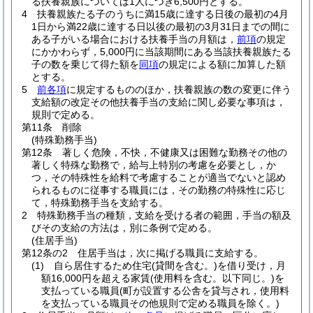
る扶養親族については1人につき6,500円とする。
4
扶養親族たる子のうちに満15歳に達する日後の最初の4月
1日から満22歳に達する日以後の最初の3月31日までの間に
ある子がいる場合における扶養手当の月額は，
前項
の規定
にかかわらず，5,000円に当該期間にある当該扶養親族たる
子の数を乗じて得た額を
同項
の規定による額に加算した額
とする。
5
前各項
に規定するもののほか，扶養親族の数の変更に伴う
支給額の改定その他扶養手当の支給に関し必要な事項は，
規則で定める。
第11条
削除
(特殊勤務手当)
第12条
著しく危険，不快，不健康又は困難な勤務その他の
著しく特殊な勤務で，給与上特別の考慮を必要とし，か
つ，その特殊性を給料で考慮することが適当でないと認め
られるものに従事する職員には，その勤務の特殊性に応じ
て，特殊勤務手当を支給する。
2
特殊勤務手当の種類，支給を受ける者の範囲，手当の額及
びその支給の方法は，別に条例で定める。
(住居手当)
第12条の2
住居手当は，次に掲げる職員に支給する。
(1)
自ら居住するため住宅
(貸間を含む。)
を借り受け，月
額16,000円を超える家賃
(使用料を含む。以下同じ。)
を
支払っている職員
(町が設置する公舎を貸与され，使用料
を支払っている職員その他規則で定める職員を除く。)