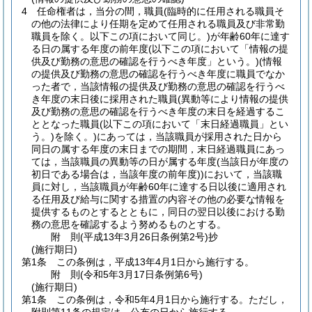
4
任命権者は，当分の間，職員
(臨時的に任用される職員そ
の他の法律により任期を定めて任用される職員及び非常勤
職員を除く。以下この項において同じ。)
が年齢60年に達す
る日の属する年度の前年度
(以下この項において「情報の提
供及び勤務の意思の確認を行うべき年度」という。)
(情報
の提供及び勤務の意思の確認を行うべき年度に職員でなか
った者で，当該情報の提供及び勤務の意思の確認を行うべ
き年度の末日後に採用された職員
(異動等により情報の提供
及び勤務の意思の確認を行うべき年度の末日を経過するこ
ととなった職員
(以下この項において「末日経過職員」とい
う。)
を除く。)
にあっては，当該職員が採用された日から
同日の属する年度の末日までの期間，末日経過職員にあっ
ては，当該職員の異動等の日が属する年度
(当該日が年度の
初日である場合は，当該年度の前年度)
)
において，当該職
員に対し，当該職員が年齢60年に達する日以後に適用され
る任用及び給与に関する措置の内容その他の必要な情報を
提供するものとするとともに，同日の翌日以後における勤
務の意思を確認するよう努めるものとする。
附
則
(平成13年3月26日
条例第2号)
抄
(施行期日)
第1条
この条例は，平成13年4月1日から施行する。
附
則
(令和5年3月17日
条例第6号)
(施行期日)
第1条
この条例は，令和5年4月1日から施行する。
ただし，