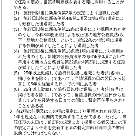
で任期を定め，当該常時勤務を要する職に採用することが
できる。
(1)
施行日以後に新条例第2条の規定により退職した者
(2)
施行日以後に新条例第4条第1項又は第2項の規定によ
り勤務した後退職した者
(3)
施行日以後に新条例第12条の規定により採用された者
のうち，令和3年改正法による改正後の地方公務員法
(以
下「新地方公務員法」という。)
第22条の4第3項に規定
する任期が満了したことにより退職した者
(4)
施行日以後に新条例第13条第1項の規定により採用さ
れた者のうち，新地方公務員法第22条の5第3項において
準用する新地方公務員法第22条の4第3項に規定する任期
が満了したことにより退職した者
(5)
25年以上勤続して施行日以後に退職した者
(前各号に
掲げる者を除く。)
であって，当該退職の日の翌日から起
算して5年を経過する日までの間にある者
(6)
25年以上勤続して施行日以後に退職した者
(前各号に
掲げる者を除く。)
であって，当該退職の日の翌日から起
算して5年を経過する日までの間に，暫定再任用をされた
ことがある者
3
前2項の任期又はこの項の規定により更新された任期は，
1年を超えない範囲内で更新することができる。
ただし，当
該任期の末日は，前2項の規定により採用する者又はこの項
の規定により任期を更新する者の特定年齢到達年度の末日
以前でなければならない。