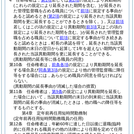
4
任命権者は，
第1項
若しくは
第2項
の規定により異動期間
(これらの規定により延長された期間を含む。)
が延長され
た管理監督職を占める職員について
前項
に規定する事由が
あると認めるとき
(
第2項
の規定により延長された当該異動
期間を更に延長することができるときを除く。)
，又は
前項
若しくはこの項の規定により異動期間
(
前3項
又はこの項の
規定により延長された期間を含む。)
が延長された管理監督
職を占める職員について
前項
に規定する事由が引き続きあ
ると認めるときは，町長の承認を得て，延長された当該異
動期間の末日の翌日から起算して1年を超えない期間内で延
長された当該異動期間を更に延長することができる。
(異動期間の延長等に係る職員の同意)
第10条
任命権者は，
前条各項
の規定により異動期間を延長
する場合及び
同条第3項
の規定により他の管理監督職に降任
等をする場合には，あらかじめ職員の同意を得なければな
らない。
(異動期間の延長事由が消滅した場合の措置)
第11条
任命権者は，
第9条
の規定により異動期間を延長し
た場合において，当該異動期間の末日の到来前に当該異動
期間の延長の事由が消滅したときは，他の職への降任等を
するものとする。
第4章
定年前再任用短時間勤務制
(定年前再任用短時間勤務職員の任用)
第12条
任命権者は，年齢60年に達した日以後に退職
(臨時
的に任用される職員その他の法律により任期を定めて任用