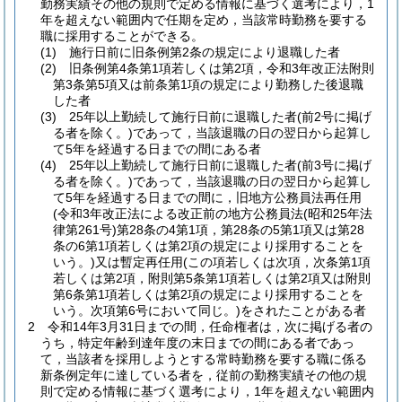
勤務実績その他の規則で定める情報に基づく選考により，1
年を超えない範囲内で任期を定め，当該常時勤務を要する
職に採用することができる。
(1)
施行日前に旧条例第2条の規定により退職した者
(2)
旧条例第4条第1項若しくは第2項，令和3年改正法附則
第3条第5項又は前条第1項の規定により勤務した後退職
した者
(3)
25年以上勤続して施行日前に退職した者
(前2号に掲げ
る者を除く。)
であって，当該退職の日の翌日から起算し
て5年を経過する日までの間にある者
(4)
25年以上勤続して施行日前に退職した者
(前3号に掲げ
る者を除く。)
であって，当該退職の日の翌日から起算し
て5年を経過する日までの間に，旧地方公務員法再任用
(令和3年改正法による改正前の地方公務員法
(昭和25年法
律第261号)
第28条の4第1項，第28条の5第1項又は第28
条の6第1項若しくは第2項の規定により採用することを
いう。)
又は暫定再任用
(この項若しくは次項，次条第1項
若しくは第2項，附則第5条第1項若しくは第2項又は附則
第6条第1項若しくは第2項の規定により採用することを
いう。次項第6号において同じ。)
をされたことがある者
2
令和14年3月31日までの間，任命権者は，次に掲げる者の
うち，特定年齢到達年度の末日までの間にある者であっ
て，当該者を採用しようとする常時勤務を要する職に係る
新条例定年に達している者を，従前の勤務実績その他の規
則で定める情報に基づく選考により，1年を超えない範囲内