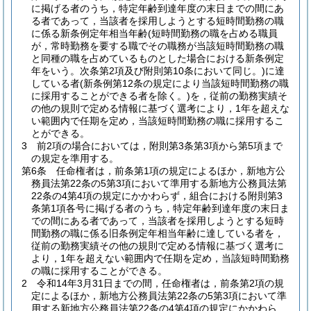
に掲げる者のうち，特定年齢到達年度の末日までの間にあ
る者であって，当該者を採用しようとする短時間勤務の職
に係る新条例定年相当年齢
(短時間勤務の職を占める職員
が，常時勤務を要する職でその職務が当該短時間勤務の職
と同種の職を占めているものとした場合における新条例定
年をいう。次条第2項及び附則第10条において同じ。)
に達
している者
(新条例第12条の規定により当該短時間勤務の職
に採用することができる者を除く。)
を，従前の勤務実績そ
の他の規則で定める情報に基づく選考により，1年を超えな
い範囲内で任期を定め，当該短時間勤務の職に採用するこ
とができる。
3
前2項の場合においては，附則第3条第3項から第5項まで
の規定を準用する。
第6条
任命権者は，前条第1項の規定によるほか，新地方公
務員法第22条の5第3項において準用する新地方公務員法第
22条の4第4項の規定にかかわらず，組合における附則第3
条第1項各号に掲げる者のうち，特定年齢到達年度の末日ま
での間にある者であって，当該者を採用しようとする短時
間勤務の職に係る旧条例定年相当年齢に達している者を，
従前の勤務実績その他の規則で定める情報に基づく選考に
より，1年を超えない範囲内で任期を定め，当該短時間勤務
の職に採用することができる。
2
令和14年3月31日までの間，任命権者は，前条第2項の規
定によるほか，新地方公務員法第22条の5第3項において準
用する新地方公務員法第22条の4第4項の規定にかかわら