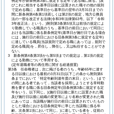
例定年が新条例第3条に規定する定年である職に限る。)
及
びこれに相当する基準日以後に設置された職その他の規則
で定める職に，基準日から基準日の翌年の3月31日までの
間に新条例第4条第1項若しくは第2項の規定，地方公務員
法の一部を改正する法律
(令和3年法律第63号。以下「令和
3年改正法」という。)
附則第3条第5項又は前項の規定によ
り勤務している職員のうち，基準日の前日において同日に
おける当該職に係る新条例定年
(基準日が施行日である場合
には，施行日の前日における旧条例第3条に規定する定年)
に達している職員
(当該規則で定める職にあっては，規則で
定める職員)
を，昇任し，降任し，又は転任することができ
ない。
3
新条例第4条第3項から第5項までの規定は，第1項の規定
による勤務について準用する。
(定年退職者等の再任用に関する経過措置)
第3条
任命権者は，次に掲げる者のうち，年齢65年に達す
る日以後における最初の3月31日
(以下この条から附則第6
条までにおいて「特定年齢到達年度の末日」という。)
まで
の間にある者であって，当該者を採用しようとする常時勤
務を要する職に係る旧条例定年
(旧条例第3条に規定する定
年をいう。以下同じ。)
(施行日以後に新たに設置された職
及び施行日以後に組織の変更等により名称が変更された職
にあっては，当該職が施行日の前日に設置されていたもの
とした場合における旧条例定年に準じた当該職に係る年
齢。次条第1項において同じ。)
に達している者を，従前の