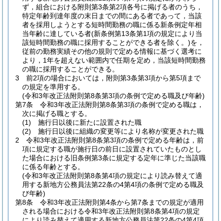
ず，組合における附則第3条第2項各号に掲げる者のうち，
特定年齢到達年度の末日までの間にある者であって，当該
者を採用しようとする短時間勤務の職に係る新条例定年相
当年齢に達している者
(新条例第13条第1項の規定により当
該短時間勤務の職に採用することができる者を除く。)
を，
従前の勤務実績その他の規則で定める情報に基づく選考に
より，1年を超えない範囲内で任期を定め，当該短時間勤務
の職に採用することができる。
3
前2項の場合においては，附則第3条第3項から第5項まで
の規定を準用する。
(令和3年改正法附則第8条第3項の条例で定める職及び年齢)
第7条
令和3年改正法附則第8条第3項の条例で定める職は，
次に掲げる職とする。
(1)
施行日以後に新たに設置された職
(2)
施行日以後に組織の変更等により名称が変更された職
2
令和3年改正法附則第8条第3項の条例で定める年齢は，前
項に規定する職が施行日の前日に設置されていたものとし
た場合における旧条例第3条に規定する定年に準じた当該職
に係る年齢とする。
(令和3年改正法附則第8条第4項の規定により読み替えて適
用する新地方公務員法第22条の4第4項の条例で定める職及
び年齢)
第8条
令和3年改正法附則第4条から第7条までの規定が適用
される場合における令和3年改正法附則第8条第4項の規定
により読み替えて適用する新地方公務員法第22条の4第4項