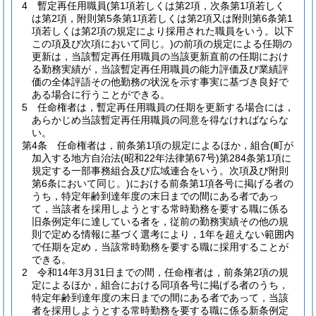
4
暫定再任用職員
(第1項若しくは第2項，次条第1項若しく
は第2項，附則第5条第1項若しくは第2項又は附則第6条第1
項若しくは第2項の規定により採用された職員をいう。以下
この項及び次項において同じ。)
の前項の規定による任期の
更新は，当該暫定再任用職員の当該更新直前の任期におけ
る勤務実績が，当該暫定再任用職員の能力評価及び業績評
価の全体評語その他勤務の状況を示す事実に基づき良好で
ある場合に行うことができる。
5
任命権者は，暫定再任用職員の任期を更新する場合には，
あらかじめ当該暫定再任用職員の同意を得なければならな
い。
第4条
任命権者は，前条第1項の規定によるほか，組合
(町が
加入する地方自治法
(昭和22年法律第67号)
第284条第1項に
規定する一部事務組合及び広域連合をいう。次項及び附則
第6条において同じ。)
における前条第1項各号に掲げる者の
うち，特定年齢到達年度の末日までの間にある者であっ
て，当該者を採用しようとする常時勤務を要する職に係る
旧条例定年に達している者を，従前の勤務実績その他の規
則で定める情報に基づく選考により，1年を超えない範囲内
で任期を定め，当該常時勤務を要する職に採用することが
できる。
2
令和14年3月31日までの間，任命権者は，前条第2項の規
定によるほか，組合における同項各号に掲げる者のうち，
特定年齢到達年度の末日までの間にある者であって，当該
者を採用しようとする常時勤務を要する職に係る新条例定