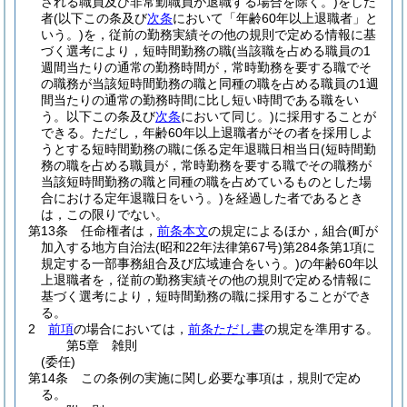
される職員及び非常勤職員が退職する場合を除く。)
をした
者
(以下この条及び
次条
において「年齢60年以上退職者」と
いう。)
を，従前の勤務実績その他の規則で定める情報に基
づく選考により，短時間勤務の職
(当該職を占める職員の1
週間当たりの通常の勤務時間が，常時勤務を要する職でそ
の職務が当該短時間勤務の職と同種の職を占める職員の1週
間当たりの通常の勤務時間に比し短い時間である職をい
う。以下この条及び
次条
において同じ。)
に採用することが
できる。
ただし，年齢60年以上退職者がその者を採用しよ
うとする短時間勤務の職に係る定年退職日相当日
(短時間勤
務の職を占める職員が，常時勤務を要する職でその職務が
当該短時間勤務の職と同種の職を占めているものとした場
合における定年退職日をいう。)
を経過した者であるとき
は，この限りでない。
第13条
任命権者は，
前条本文
の規定によるほか，組合
(町が
加入する地方自治法
(昭和22年法律第67号)
第284条第1項に
規定する一部事務組合及び広域連合をいう。)
の年齢60年以
上退職者を，従前の勤務実績その他の規則で定める情報に
基づく選考により，短時間勤務の職に採用することができ
る。
2
前項
の場合においては，
前条ただし書
の規定を準用する。
第5章
雑則
(委任)
第14条
この条例の実施に関し必要な事項は，規則で定め
る。