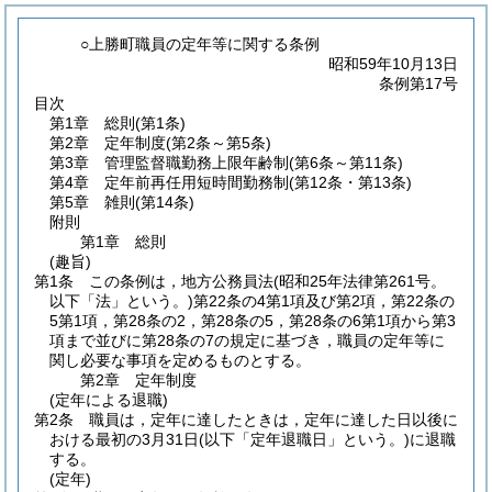
○上勝町職員の定年等に関する条例
昭和59年10月13日
条例第17号
目次
第1章
総則
(第1条)
第2章
定年制度
(第2条～第5条)
第3章
管理監督職勤務上限年齢制
(第6条～第11条)
第4章
定年前再任用短時間勤務制
(第12条・第13条)
第5章
雑則
(第14条)
附則
第1章
総則
(趣旨)
第1条
この条例は，地方公務員法
(昭和25年法律第261号。
以下「法」という。)
第22条の4第1項及び第2項，第22条の
5第1項，第28条の2，第28条の5，第28条の6第1項から第3
項まで並びに第28条の7の規定に基づき，職員の定年等に
関し必要な事項を定めるものとする。
第2章
定年制度
(定年による退職)
第2条
職員は，定年に達したときは，定年に達した日以後に
おける最初の3月31日
(以下「定年退職日」という。)
に退職
する。
(定年)