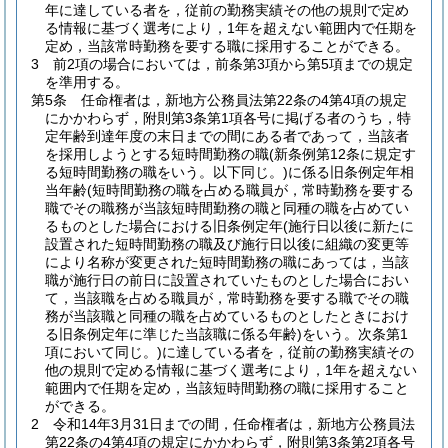
年に達している者を，従前の勤務実績その他の規則で定め
る情報に基づく選考により，1年を超えない範囲内で任期を
定め，当該常時勤務を要する職に採用することができる。
3
前2項の場合においては，前条第3項から第5項までの規定
を準用する。
第5条
任命権者は，新地方公務員法第22条の4第4項の規定
にかかわらず，附則第3条第1項各号に掲げる者のうち，特
定年齢到達年度の末日までの間にある者であって，当該者
を採用しようとする短時間勤務の職
(新条例第12条に規定す
る短時間勤務の職をいう。以下同じ。)
に係る旧条例定年相
当年齢
(短時間勤務の職を占める職員が，常時勤務を要する
職でその職務が当該短時間勤務の職と同種の職を占めてい
るものとした場合における旧条例定年
(施行日以後に新たに
設置された短時間勤務の職及び施行日以後に組織の変更等
により名称が変更された短時間勤務の職にあっては，当該
職が施行日の前日に設置されていたものとした場合におい
て，当該職を占める職員が，常時勤務を要する職でその職
務が当該職と同種の職を占めているものとしたときにおけ
る旧条例定年に準じた当該職に係る年齢)
をいう。次条第1
項において同じ。)
に達している者を，従前の勤務実績その
他の規則で定める情報に基づく選考により，1年を超えない
範囲内で任期を定め，当該短時間勤務の職に採用すること
ができる。
2
令和14年3月31日までの間，任命権者は，新地方公務員法
第22条の4第4項の規定にかかわらず，附則第3条第2項各号