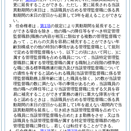
更に延長することができる。
ただし，更に延長される当該
異動期間の末日は，当該職員が占める管理監督職に係る異
動期間の末日の翌日から起算して3年を超えることができな
い。
3
任命権者は，
第1項
の規定により異動期間を延長すること
ができる場合を除き，他の職への降任等をすべき特定管理
監督職群
(職務の内容が相互に類似する複数の管理監督職で
あって，これらの欠員を容易に補充することができない年
齢別構成その他の特別の事情がある管理監督職として規則
で定める管理監督職をいう。以下この項において同じ。)
に
属する管理監督職を占める職員について，当該特定管理監
督職群に属する管理監督職の属する職制上の段階の標準的
な職に係る標準職務遂行能力及び当該管理監督職について
の適性を有すると認められる職員
(当該管理監督職に係る管
理監督職勤務上限年齢に達した職員を除く。)
の数が当該管
理監督職の数に満たない等の事情があるため，当該職員の
他の職への降任等により当該管理監督職に生ずる欠員を容
易に補充することができず業務の遂行に重大な障害が生ず
ると認めるときは，当該職員が占める管理監督職に係る異
動期間の末日の翌日から起算して1年を超えない期間内で当
該異動期間を延長し，引き続き当該管理監督職を占めてい
る職員に当該管理監督職を占めたまま勤務をさせ，又は当
該職員を当該管理監督職が属する特定管理監督職群の他の
管理監督職に降任し，若しくは転任することができる。