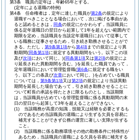
第3条
職員の定年は，年齢65年とする。
(定年による退職の特例)
第4条
任命権者は，定年に達した職員が
第2条
の規定により
退職すべきこととなる場合において，次に掲げる事由があ
ると認めるときは，
同条
の規定にかかわらず，当該職員に
係る定年退職日の翌日から起算して1年を超えない範囲内で
期限を定め，当該職員を当該定年退職日において従事して
いる職務に従事させるため，引き続き勤務させることがで
きる。
ただし，
第9条第1項
から
第4項
までの規定により異
動期間
(
同条第1項
に規定する異動期間をいう。以下この項
及び
次項
において同じ。)
(
同条第1項
又は
第2項
の規定によ
り延長された異動期間を含む。)
を延長した職員であって，
定年退職日において管理監督職
(
第6条
に規定する職をい
う。以下この条及び
次章
において同じ。)
を占めている職員
については，
第9条第1項
又は
第2項
の規定により当該異動
期間を延長した場合であって，引き続き勤務させることに
ついて町長の承認を得たときに限るものとし，当該期限
は，当該職員が占めている管理監督職に係る異動期間の末
日の翌日から起算して3年を超えることができない。
(1)
当該職務が高度の知識，技能又は経験を必要とするも
のであるため当該職員の退職により生ずる欠員を容易に
補充することができず公務の運営に著しい支障が生ずる
こと。
(2)
当該職務に係る勤務環境その他の勤務条件に特殊性が
あるため，当該職員の退職による欠員を容易に補充する