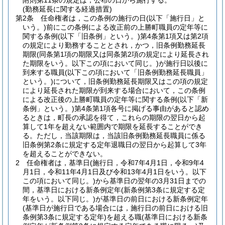
附則第11条の規定は，公布の日から施行する。
(勤務延長に関する経過措置)
第2条
任命権者は，この条例の施行の日
(以下「施行日」と
いう。)
前にこの条例による改正前の上勝町職員の定年等に
関する条例
(以下「旧条例」という。)
第4条第1項又は第2項
の規定により勤務することとされ，かつ，旧条例勤務延長
期限
(同条第1項の期限又は同条第2項の規定により延長され
た期限をいう。以下この項において同じ。)
が施行日以後に
到来する職員
(以下この項において「旧条例勤務延長職員」
という。)
について，旧条例勤務延長期限又はこの項の規定
により延長された期限が到来する場合において，この条例
による改正後の上勝町職員の定年等に関する条例
(以下「新
条例」という。)
第4条第1項各号に掲げる事由があると認め
るときは，町長の承認を得て，これらの期限の翌日から起
算して1年を超えない範囲内で期限を延長することができ
る。
ただし，当該期限は，当該旧条例勤務延長職員に係る
旧条例第2条に規定する定年退職日の翌日から起算して3年
を超えることができない。
2
任命権者は，基準日
(施行日，令和7年4月1日，令和9年4
月1日，令和11年4月1日及び令和13年4月1日をいう。以下
この項において同じ。)
から基準日の翌年の3月31日までの
間，基準日における新条例定年
(新条例第3条に規定する定
年をいう。以下同じ。)
が基準日の前日における新条例定年
(基準日が施行日である場合には，施行日の前日における旧
条例第3条に規定する定年)
を超える職
(基準日における新条