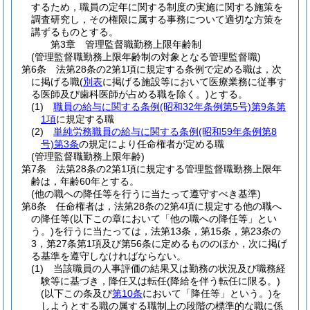
するため，職員の定年に関する制度の実施に関する施策を
調査研究し，その権限に属する事務について適切な方策を
講ずるものとする。
第3章
管理監督職勤務上限年齢制
(管理監督職勤務上限年齢制の対象となる管理監督職)
第6条
法第28条の2第1項に規定する条例で定める職は，次
に掲げる職
(
別表
に掲げる施設等において医療業務に従事す
る医師及び歯科医師が占める職を除く。)
とする。
(1)
職員の給与に関する条例
(昭和32年条例第5号)
第9条第
1項
に規定する職
(2)
単純労務職員の給与に関する条例
(昭和59年条例第8
号)
第3条
の規定により任命権者が定める職
(管理監督職勤務上限年齢)
第7条
法第28条の2第1項に規定する管理監督職勤務上限年
齢は，年齢60年とする。
(他の職への降任等を行うに当たって遵守すべき基準)
第8条
任命権者は，法第28条の2第4項に規定する他の職へ
の降任等
(以下この章において「他の職への降任等」とい
う。)
を行うに当たっては，法第13条，第15条，第23条の
3，第27条第1項及び第56条に定めるもののほか，次に掲げ
る基準を遵守しなければならない。
(1)
当該職員の人事評価の結果又は勤務の状況及び職務経
験等に基づき，降任又は転任
(降給を伴う転任に限る。)
(以下この条及び
第10条
において「降任等」という。)
を
しようとする職の属する職制上の段階の標準的な職に係