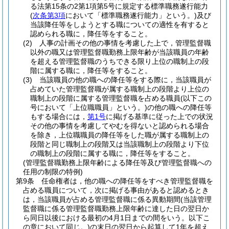
る法第15条の2第1項第5号に規定する標準職務遂行能力
(
次条第3項
において「標準職務遂行能力」という。)
及び
当該降任等をしようとする職についての適性を有すると
認められる職に，降任等をすること。
(2)
人事の計画その他の事情を考慮した上で，管理監督職
以外の職又は管理監督職勤務上限年齢が当該職員の年齢
を超える管理監督職のうちできる限り上位の職制上の段
階に属する職に，降任等をすること。
(3)
当該職員の他の職への降任等をする際に，当該職員が
占めていた管理監督職が属する職制上の段階より上位の
職制上の段階に属する管理監督職を占める職員
(以下この
号において「上位職職員」という。)
の他の職への降任等
もする場合には，
第1号
に掲げる基準に従った上での状況
その他の事情を考慮してやむを得ないと認められる場合
を除き，上位職職員の降任等をした職が属する職制上の
段階と同じ職制上の段階又は当該職制上の段階より下位
の職制上の段階に属する職に，降任等をすること。
(管理監督職勤務上限年齢による降任等及び管理監督職への
任用の制限の特例)
第9条
任命権者は，他の職への降任等をすべき管理監督職を
占める職員について，次に掲げる事由があると認めるとき
は，当該職員が占める管理監督職に係る異動期間
(当該管理
監督職に係る管理監督職勤務上限年齢に達した日の翌日か
ら同日以後における最初の4月1日までの間をいう。以下こ
の章において同じ。)
の末日の翌日から起算して1年を超え