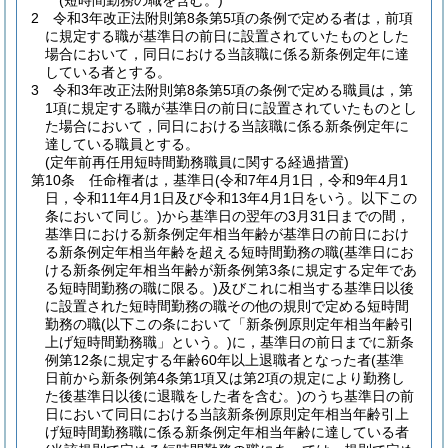
(短時間勤務の職を含む。)
2
令和3年改正法附則第8条第5項の条例で定める者は，前項
に規定する職が基準日の前日に設置されていたものとした
場合において，同日における当該職に係る新条例定年に達
している者とする。
3
令和3年改正法附則第8条第5項の条例で定める職員は，第
1項に規定する職が基準日の前日に設置されていたものとし
た場合において，同日における当該職に係る新条例定年に
達している職員とする。
(定年前再任用短時間勤務職員に関する経過措置)
第10条
任命権者は，基準日
(令和7年4月1日，令和9年4月1
日，令和11年4月1日及び令和13年4月1日をいう。以下この
条において同じ。)
から基準日の翌年の3月31日までの間，
基準日における新条例定年相当年齢が基準日の前日におけ
る新条例定年相当年齢を超える短時間勤務の職
(基準日にお
ける新条例定年相当年齢が新条例第3条に規定する定年であ
る短時間勤務の職に限る。)
及びこれに相当する基準日以後
に設置された短時間勤務の職その他の規則で定める短時間
勤務の職
(以下この条において「新条例原則定年相当年齢引
上げ短時間勤務職」という。)
に，基準日の前日までに新条
例第12条に規定する年齢60年以上退職者となった者
(基準
日前から新条例第4条第1項又は第2項の規定により勤務し
た後基準日以後に退職をした者を含む。)
のうち基準日の前
日において同日における当該新条例原則定年相当年齢引上
げ短時間勤務職に係る新条例定年相当年齢に達している者