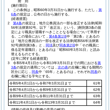
附
則
(施行期日)
1
この条例は，昭和60年3月31日から施行する。
ただし，
第
6条
の規定は，公布の日から施行する。
(経過措置)
2
第4条
の規定は，地方公務員法の一部を改正する法律
(昭和
56年法律第92号。以下「改正法」という。)
附則第3条の規
定により職員が退職すべきこととなる場合について準用す
る。
この場合において，
第4条第1項
中「第2条」とあるの
は「地方公務員法の一部を改正する法律
(昭和56年法律第
92号)
附則第3条」と，
同項
及び
同条第2項
中「その職員に
係る定年退職日」とあるのは「昭和60年3月31日」と読み
替えるものとする。
(定年に関する経過措置)
3
令和5年4月1日から令和13年3月31日までの間における
第
3条
の規定の適用については，
次の表
の左欄に掲げる期間の
区分に応じ，
同条
中「65年」とあるのは，それぞれ
同表
の
右欄に掲げる字句とする。
令和5年4月1日から令和7年3月31日まで
61年
令和7年4月1日から令和9年3月31日まで
62年
令和9年4月1日から令和11年3月31日まで
63年
令和11年4月1日から令和13年3月31日まで
64年
(情報の提供及び勤務の意思の確認)