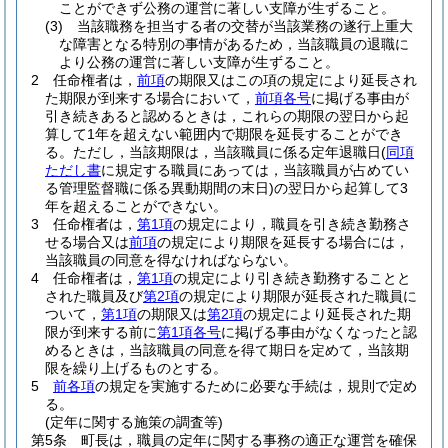
ことができず公務の運営に著しい支障が生ずること。
(3)
当該職務を担当する者の交替が当該業務の遂行上重大
な障害となる特別の事情があるため，当該職員の退職に
より公務の運営に著しい支障が生ずること。
2
任命権者は，
前項
の期限又はこの項の規定により延長され
た期限が到来する場合において，
前項各号
に掲げる事由が
引き続きあると認めるときは，これらの期限の翌日から起
算して1年を超えない範囲内で期限を延長することができ
る。
ただし，当該期限は，当該職員に係る定年退職日
(
同項
ただし書
に規定する職員にあっては，当該職員が占めてい
る管理監督職に係る異動期間の末日)
の翌日から起算して3
年を超えることができない。
3
任命権者は，
第1項
の規定により，職員を引き続き勤務さ
せる場合又は
前項
の規定により期限を延長する場合には，
当該職員の同意を得なければならない。
4
任命権者は，
第1項
の規定により引き続き勤務することと
された職員及び
第2項
の規定により期限が延長された職員に
ついて，
第1項
の期限又は
第2項
の規定により延長された期
限が到来する前に
第1項各号
に掲げる事由がなくなったと認
めるときは，当該職員の同意を得て期日を定めて，当該期
限を繰り上げるものとする。
5
前各項
の規定を実施するために必要な手続は，規則で定め
る。
(定年に関する施策の調査等)
第5条
町長は，職員の定年に関する事務の適正な運営を確保