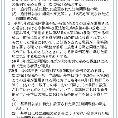
の条例で定める職は，次に掲げる職とする。
(1)
施行日以後に新たに設置された短時間勤務の職
(2)
施行日以後に組織の変更等により名称が変更された短
時間勤務の職
2
令和3年改正法附則第4条から第7条までの規定が適用され
る場合における令和3年改正法附則第8条第4項の規定によ
り読み替えて適用する法第22条の4第4項の条例で定める年
齢は，前項に規定する職が施行日の前日に設置されていた
ものとした場合において，当該職を占める職員が，常時勤
務を要する職でその職務が前項に規定する職と同種の職を
占めているものとしたときにおける旧条例定年に準じた前
項に規定する職に係る年齢とする。
(令和3年改正法附則第8条第5項の条例で定める職並びに条
例で定める者及び職員)
第9条
令和3年改正法附則第8条第5項の条例で定める職は，
次に掲げる職のうち，当該職が基準日
(附則第3条から第6条
までの規定が適用される間における各年の4月1日
(施行日を
除く。)
をいう。以下この条において同じ。)
の前日に設置
されていたものとした場合において，基準日における新条
例定年が基準日の前日における新条例定年を超える職とす
る。
(1)
基準日以後に新たに設置された職
(短時間勤務の職を
含む。)
(2)
基準日以後に組織の変更等により名称が変更された職