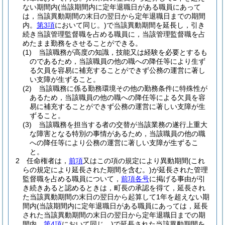
ない期間内
(当該期間内に定年退職日がある職員にあって
は，当該異動期間の末日の翌日から定年退職日までの期間
内。
第3項
において同じ。)
で当該異動期間を延長し，引き
続き当該管理監督職を占める職員に，当該管理監督職を占
めたまま勤務をさせることができる。
(1)
当該職務が高度の知識，技能又は経験を必要とするも
のであるため，当該職員の他の職への降任等により生ず
る欠員を容易に補充することができず公務の運営に著し
い支障が生ずること。
(2)
当該職務に係る勤務環境その他の勤務条件に特殊性が
あるため，当該職員の他の職への降任等による欠員を容
易に補充することができず公務の運営に著しい支障が生
ずること。
(3)
当該職務を担当する者の交替が当該業務の遂行上重大
な障害となる特別の事情があるため，当該職員の他の職
への降任等により公務の運営に著しい支障が生ずるこ
と。
2
任命権者は，
前項
又はこの項の規定により異動期間
(これ
らの規定により延長された期間を含む。)
が延長された管理
監督職を占める職員について，
前項各号
に掲げる事由が引
き続きあると認めるときは，町長の承認を得て，延長され
た当該異動期間の末日の翌日から起算して1年を超えない期
間内
(当該期間内に定年退職日がある職員にあっては，延長
された当該異動期間の末日の翌日から定年退職日までの期
間内。
第4項
において同じ。)
で延長された当該異動期間を