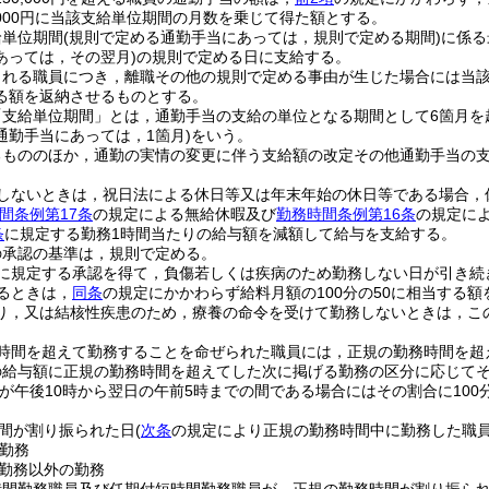
,000円に当該支給単位期間の月数を乗じて得た額とする。
給単位期間
(規則で定める通勤手当にあっては，規則で定める期間)
に係る
あっては，その翌月)
の規則で定める日に支給する。
される職員につき，離職その他の規則で定める事由が生じた場合には当
る額を返納させるものとする。
「支給単位期間」とは，通勤手当の支給の単位となる期間として6箇月を
通勤手当にあっては，1箇月)
をいう。
るもののほか，通勤の実情の変更に伴う支給額の改定その他通勤手当の
しないときは，祝日法による休日等又は年末年始の休日等である場合，
間条例第17条
の規定による無給休暇及び
勤務時間条例第16条
の規定に
条
に規定する勤務1時間当たりの給与額を減額して給与を支給する。
の承認の基準は，規則で定める。
に規定する承認を得て，負傷若しくは疾病のため勤務しない日が引き続
えるときは，
同条
の規定にかかわらず給料月額の100分の50に相当する
り，又は結核性疾患のため，療養の命令を受けて勤務しないときは，こ
時間を超えて勤務することを命ぜられた職員には，正規の勤務時間を超
給与額に正規の勤務時間を超えてした次に掲げる勤務の区分に応じてそれぞ
が午後10時から翌日の午前5時までの間である場合にはその割合に100分
間が割り振られた日
(
次条
の規定により正規の勤務時間中に勤務した職
勤務
勤務以外の勤務