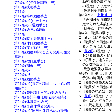
勤務職員の属する
第9条の2
(初任給調整手当)
の規定により定め
第10条
(扶養手当)
(任期付短時間勤務
第11条
第3条の3
上勝町一
第12条
(特殊勤務手当)
「任期付短時間勤
第12条の2
(住居手当)
定められた当該任
第12条の3
(通勤手当)
(初任給，昇格等の
第13条
(給与の減額)
第4条
職員の級は
第14条
2
新たに給料表の
第15条
(時間外勤務手当)
3
職員が1の職務
第16条
(休日勤務手当)
るところにより決
第17条
(夜間勤務手当)
4
前2項
の規定によ
第18条
(勤務1時間当たりの給与額の
おける最高の号給
算出)
5
町長は，地方公
第19条
(宿日直手当)
の定数を設定し，
第20条
(期末手当)
(級別定数及び昇格
第20条の2
第5条
町長は，町
第20条の3
予算の範囲内で職
第21条
(勤勉手当)
2
職員の職務の級
第21条の2
(特定の職員についての適
3
職員が1の職務
用除外)
4
職員の昇給は，
第22条
(管理職手当等の支給方法)
5
前項
の規定によ
第23条
(会計年度任用職員の給与)
を4号給とするこ
第24条
(休職者の給与)
6
55歳を超える職
第25条
(専従休職者の給与)
7
職員の昇給は，
第25条の2
(給与の前額払いの特例)