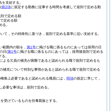
当を支給する。
額
(
前2項
に規定する勤務に従事する時間を考慮して規則で定める勤
規則で定める額
則で定める額
める。
ついて，その特殊性に基づき，規則で定める基準に従い支給する。
い範囲内の額を，
第1号
に掲げる職に係るものにあっては採用の日
の日
(
第1号
に掲げる職に係るものにあっては，採用後規則で定める
する。
による欠員の補充が困難であると認められる職で規則で定めるも
の補充について特別な事情があると認められる職で規則で定める
の権衡上必要であると認められる職員には，
同項
の規定に準じて，
し必要な事項は，規則で定める。
養を受けているものを扶養親族とする。