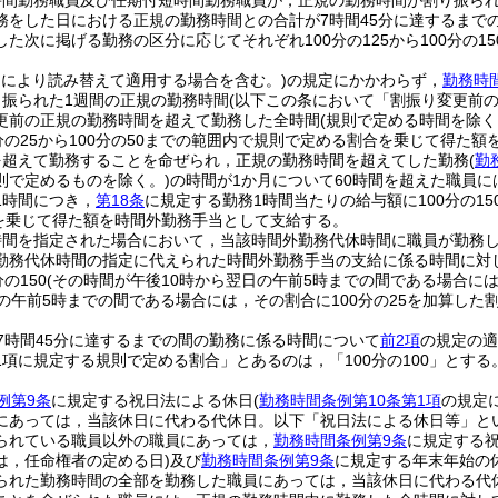
時間勤務職員及び任期付短時間勤務職員が，正規の勤務時間が割り振ら
務をした日における正規の勤務時間との合計が7時間45分に達するまで
た次に掲げる勤務の区分に応じてそれぞれ100分の125から100分の1
により読み替えて適用する場合を含む。)
の規定にかかわらず，
勤務時
り振られた1週間の正規の勤務時間
(以下この条において「割振り変更前の
更前の正規の勤務時間を超えて勤務した全時間
(規則で定める時間を除く
分の25から100分の50までの範囲内で規則で定める割合を乗じて得た
を超えて勤務することを命ぜられ，正規の勤務時間を超えてした勤務
(
勤
則で定めるものを除く。)
の時間が1か月について60時間を超えた職員に
1時間につき，
第18条
に規定する勤務1時間当たりの給与額に100分の15
を乗じて得た額を時間外勤務手当として支給する。
時間を指定された場合において，当該時間外勤務代休時間に職員が勤務
勤務代休時間の指定に代えられた時間外勤務手当の支給に係る時間に対
の150
(その時間が午後10時から翌日の午前5時までの間である場合には，1
の午前5時までの間である場合には，その割合に100分の25を加算した割
7時間45分に達するまでの間の勤務に係る時間について
前2項
の規定の適
1項に規定する規則で定める割合」とあるのは，「100分の100」とする
例第9条
に規定する祝日法による休日
(
勤務時間条例第10条第1項
の規定
にあっては，当該休日に代わる代休日。以下「祝日法による休日等」とい
られている職員以外の職員にあっては，
勤務時間条例第9条
に規定する
は，任命権者の定める日)
及び
勤務時間条例第9条
に規定する年末年始の
られた勤務時間の全部を勤務した職員にあっては，当該休日に代わる代