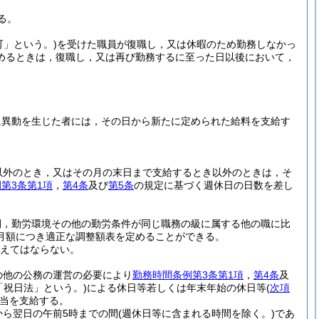
る。
可」という。)
を受けた職員が復職し，又は休暇のため勤務しなかっ
めるときは，復職し，又は再び勤務するに至った日以後において，
に異動を生じた者には，その日から新たに定められた給料を支給す
。
以外のとき，又はその月の末日まで支給するとき以外のときは，そ
第3条第1項
，
第4条
及び
第5条
の規定に基づく週休日の日数を差し
間，勤労環境その他の勤労条件が同じ職務の級に属する他の職に比
月額につき適正な調整額表を定めることができる。
超えてはならない。
の他の公務の運営の必要により
勤務時間条例第3条第1項
，
第4条
及
下「祝日法」という。)
による休日等若しくは年末年始の休日等
(
次項
当を支給する。
から翌日の午前5時までの間
(週休日等に含まれる時間を除く。)
であ