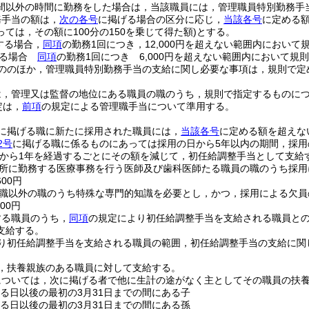
間以外の時間に勤務をした場合は，当該職員には，管理職員特別勤務手
務手当の額は，
次の各号
に掲げる場合の区分に応じ，
当該各号
に定める
ては，その額に100分の150を乗じて得た額)
とする。
する場合，
同項
の勤務1回につき，12,000円を超えない範囲内において
する場合
同項
の勤務1回につき 6,000円を超えない範囲内において規
ののほか，管理職員特別勤務手当の支給に関し必要な事項は，規則で定
は，管理又は監督の地位にある職員の職のうち，規則で指定するものに
定は，
前項
の規定による管理職手当について準用する。
に掲げる職に新たに採用された職員には，
当該各号
に定める額を超えな
2号
に掲げる職に係るものにあっては採用の日から5年以内の期間，採用
から1年を経過するごとにその額を減じて，初任給調整手当として支給
所に勤務する医療事務を行う医師及び歯科医師たる職員の職のうち採用
600円
職以外の職のうち特殊な専門的知識を必要とし，かつ，採用による欠員
00円
する職員のうち，
同項
の規定により初任給調整手当を支給される職員と
支給する。
り初任給調整手当を支給される職員の範囲，初任給調整手当の支給に関
，扶養親族のある職員に対して支給する。
については，次に掲げる者で他に生計の途がなく主としてその職員の扶
する日以後の最初の3月31日までの間にある子
する日以後の最初の3月31日までの間にある孫