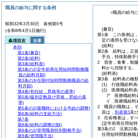
職員の給与に関する条例
○職員の給与
昭和32年3月30日 条例第5号
(趣旨)
(令和8年4月1日施行)
第1条
この条例は
定の適用を受けな
条項目次
沿革
(給料)
本則
第2条
給料は，正
第1条
(趣旨)
手当，特殊勤務手
第2条
(給料)
2
宿舎，食事，制
第3条
(給料表)
料から控除する。
第3条の2
(定年前再任用短時間勤務職
(給料表)
員の給料月額)
第3条
給料表の種
第3条の3
(任期付短時間勤務職員の給
(1)
行政職給料表
料月額)
(2)
医療職給料表
第4条
(初任給，昇格等の基準)
ア
医療職給料
第5条
(級別定数及び昇格，昇給の基
イ
医療職給料
準)
2
職員の職務は，
第5条の2
(復職時における号給の調整)
容は，
別表第3
及
第6条
(給料の支給方法)
3
任命権者は，す
第7条
(定年前再任用短時
第8条
(給料の調整の額)
第3条の2
法第22
第8条の2
(管理職員特別勤務手当)
任用短時間勤務職
第9条
(管理職手当)