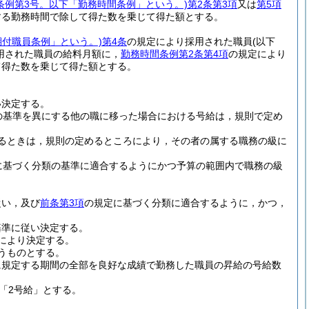
年条例第3号。以下「勤務時間条例」という。)
第2条第3項
又は
第5項
する勤務時間で除して得た数を乗じて得た額とする。
期付職員条例」という。)
第4条
の規定により採用された職員
(以下
用された職員の給料月額に，
勤務時間条例第2条第4項
の規定により
て得た数を乗じて得た額とする。
い決定する。
の基準を異にする他の職に移った場合における号給は，規則で定め
るときは，規則の定めるところにより，その者の属する職務の級に
に基づく分類の基準に適合するようにかつ予算の範囲内で職務の級
従い，及び
前条第3項
の規定に基づく分類に適合するように，かつ，
基準に従い決定する。
により決定する。
うものとする。
に規定する期間の全部を良好な成績で勤務した職員の昇給の号給数
「2号給」とする。