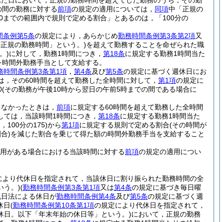
れた日において，正規の勤務時間を超えてした勤務のうち，その勤
の間の勤務に対する
前項
の規定の適用については，
同項
中「正規の
50までの範囲内で規則で定める割合」とあるのは，「100分の
間条例第5条
の規定により，あらかじめ
勤務時間条例第3条第2項
又
正規の勤務時間」という。)
を超えて勤務することを命ぜられた職
。)
に対して，勤務1時間につき，
第18条
に規定する勤務1時間当た
額を時間外勤務手当として支給する。
務時間条例第3条第1項
，
第4条
及び
第5条
の規定に基づく週休日にお
は，その60時間を超えて勤務した全時間に対して，
第1項
の規定に
0
(その勤務が午後10時から翌日の午前5時までの間である場合に
しなかったときは，
前項
に規定する60時間を超えて勤務した全時間
しては，当該時間1時間につき，
第18条
に規定する勤務1時間当た
00分の175)
から
第1項
に規定する規則で定める割合
(その時間が
合)
を減じた割合を乗じて得た額の時間外勤務手当を支給すること
用がある場合における当該時間に対する
前項
の規定の適用につい
。
により代休日を指定されて，当該休日に割り振られた勤務時間の全
う。)
(
勤務時間条例第3条第1項
又は
第4条
の規定に基づき毎日曜
祝日法による休日が
勤務時間条例第4条
及び
第5条
の規定に基づく週
休日
(
勤務時間条例第10条第1項
の規定により代休日を指定されて，
休日。以下「年末年始の休日等」という。)
において，正規の勤務