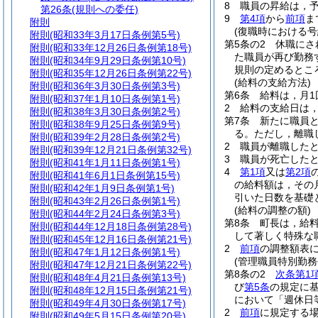
8
職員の昇給は，
第26条
(規則への委任)
9
第4項
から
前項
ま
附則
(復職時における号
附則
(昭和33年3月17日条例第5号)
第5条の2
休職にさ
附則
(昭和33年12月26日条例第18号)
た職員が再び勤務
附則
(昭和34年9月29日条例第10号)
規則の定めるとこ
附則
(昭和35年12月26日条例第22号)
(給料の支給方法)
附則
(昭和36年3月30日条例第3号)
第6条
給料は，月
附則
(昭和37年1月10日条例第1号)
2
給料の支給日は
附則
(昭和38年3月30日条例第2号)
第7条
新たに職員
附則
(昭和38年9月25日条例第9号)
る。
ただし，離職
附則
(昭和39年2月28日条例第2号)
2
職員が離職した
附則
(昭和39年12月21日条例第32号)
3
職員が死亡した
附則
(昭和41年1月11日条例第1号)
4
第1項
又は
第2項
附則
(昭和41年6月1日条例第15号)
の給料額は，その
附則
(昭和42年1月9日条例第1号)
引いた日数を基礎
附則
(昭和43年2月26日条例第1号)
(給料の調整の額)
附則
(昭和44年2月24日条例第3号)
第8条
町長は，給
附則
(昭和44年12月18日条例第28号)
して著しく特殊な
附則
(昭和45年12月16日条例第21号)
2
前項
の調整額表に
附則
(昭和47年1月12日条例第1号)
(管理職員特別勤務
附則
(昭和47年12月21日条例第22号)
第8条の2
次条第1
附則
(昭和48年4月21日条例第13号)
び
第5条
の規定に
附則
(昭和48年12月15日条例第21号)
において「週休日
附則
(昭和49年4月30日条例第17号)
2
前項
に規定する場
附則
(昭和49年5月15日条例第20号)