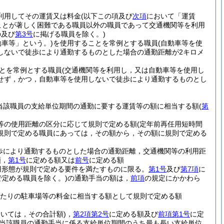
利用してその運賃又は料金
(以下この項及び
次項
において「運賃
ことが著しく困難である職員以外の職員であって交通機関等を利用
の及び
第3号
に掲げる職員を除く。)
動車等」という。)
を使用することを常例とする職員
(自動車等を使
しないで徒歩により通勤するものとした場合の通勤距離が2キロメ
とを常例とする職員
(交通機関等を利用し，又は自動車等を使用し
せず，かつ，自動車等を使用しないで徒歩により通勤するものとし
当該職員の支給単位期間の通勤に要する運賃等の額に相当する額
(
第
車等の使用距離の区分に応じて規則で定める額
(定年前再任用短時間
規則で定める職員にあっては，その額から，その額に規則で定める
歩により通勤するものとした場合の通勤距離，交通機関等の利用距
額，
第1号
に定める額又は
前号
に定める額
用形態が規則で定める要件を満たすものに限る。
第1号
及び
第7項
に
で定める職員を除く。)
の通勤手当の額は，
前項
の規定にかかわら
月当たりの駐車場等の料金に相当する額として規則で定める額
おいては，その合計額)
，
第2項第2号
に定める額及び
前項第1号
に定
当該職員の通勤手当に係る支給単位期間のうち最も長い支給単位