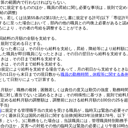
予算の範囲内で行わなければならない。
でに規定するもののほか，職員の昇給に関し必要な事項は，規則で定め
給の調整)
れ，若しくは法第55条の2第1項ただし書に規定する許可
(以下「専従許
するに至った場合において，部内の他の職員との均衡上必要があると認
ろにより，その者の号給を調整することができる。
1回給料の月額の全額を支給する。
，規則で定める日とする。
となった者には，その日から給料を支給し，昇給，降給等により給料額
した職員が即日職員になったときは，その日の翌日から給料を支給する
ときは，その日まで給料を支給する。
ときは，その月まで給料を支給する。
の規定により給料を支給する場合であって，月の初日から支給するとき
月の1日から末日までの現日数から
職員の勤務時間，休暇等に関する条例
として日割りによって計算する。
料月額が，職務の複雑，困難若しくは責任の度又は勤労の強度，勤務時
職に対し適当でないと認めるときは，その特殊性に基づき，規則で給料
定める給料月額の調整額は，調整前における給料月額の100分の25を
手当)
項
に規定する管理職手当の支給を受ける職員が，臨時又は緊急の必要そ
基づく週休日又は国民の祝日に関する法律
(昭和23年法律第178号。以
等」という。)
に勤務をした場合は，当該職員には，管理職員特別勤務手
合のほか，災害への対処その他の臨時又は緊急の必要により午後10時