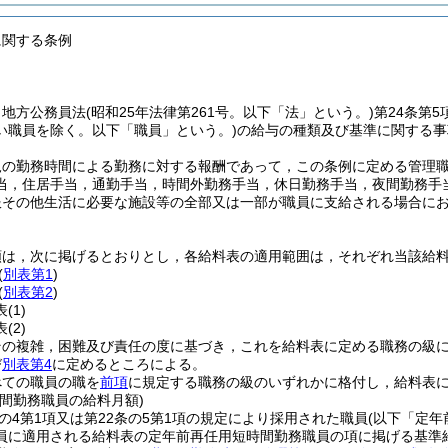
に関する条例
，地方公務員法
(昭和25年法律第261号。以下「法」という。)
第24条第
い職員を除く。以下「職員」という。)
の給与の種類及び基準に関する事
規の勤務時間による勤務に対する報酬であって，この条例に定める管理
当，住居手当，通勤手当，時間外勤務手当，休日勤務手当，夜間勤務手
服その他生活に必要な施設等の全部又は一部が職員に支給される場合に
類は，次に掲げるとおりとし，各給料表の適用範囲は，それぞれ当該給
(
別表第1
)
(
別表第2
)
表
(1)
表
(2)
その複雑，困難及び責任の度に基づき，これを給料表に定める職務の級
び
別表第4
に定めるところによる。
べての職員の職を
前項
に規定する職務の級のいずれかに格付し，給料表
間勤務職員の給料月額)
条の4第1項又は第22条の5第1項の規定により採用された職員
(以下「定年
員に適用される給料表の定年前再任用短時間勤務職員の項に掲げる基準