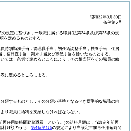
昭和32年3月30日
条例第5号
5項の規定に基づき，一般職に属する職員
(法第24条及び第25条の規
項を定めるものとする。
職員特別勤務手当，管理職手当，初任給調整手当，扶養手当，住居
当，宿日直手当，期末手当及び勤勉手当を除いたものとする。
おいては，条例で定めるところにより，その相当額をその職員の給
料表に定めるところによる。
に分類するものとし，その分類の基準となるべき標準的な職務の内
により職員に給料を支給しなければならない。
前再任用短時間勤務職員」という。)
の給料月額は，当該定年前再
給料月額のうち，
第4条第1項
の規定により当該定年前再任用短時間