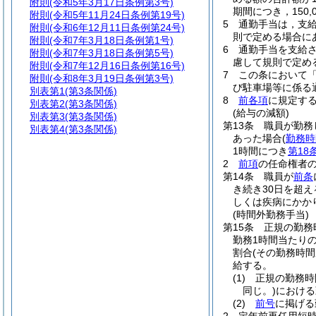
附則
(令和5年3月17日条例第3号)
期間につき，150
附則
(令和5年11月24日条例第19号)
5
通勤手当は，支
附則
(令和6年12月11日条例第24号)
則で定める場合に
附則
(令和7年3月18日条例第1号)
6
通勤手当を支給
附則
(令和7年3月18日条例第5号)
慮して規則で定め
附則
(令和7年12月16日条例第16号)
7
この条において
附則
(令和8年3月19日条例第3号)
び駐車場等に係る
別表第1
(第3条関係)
8
前各項
に規定す
別表第2
(第3条関係)
(給与の減額)
別表第3
(第3条関係)
第13条
職員が勤務
別表第4
(第3条関係)
あった場合
(
勤務時
1時間につき
第18
2
前項
の任命権者
第14条
職員が
前条
き続き30日を超
しくは疾病にかか
(時間外勤務手当)
第15条
正規の勤務
勤務1時間当たりの
割合
(その勤務時間
給する。
(1)
正規の勤務時
同じ。)
における
(2)
前号
に掲げる