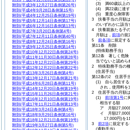
(3)
満60歳以上
附則
(平成3年12月27日条例第26号)
(4)
満22歳に達
附則
(平成4年9月28日条例第15号)
(5)
重度心身障害
附則
(平成4年12月25日条例第19号)
3
扶養手当の月額
附則
(平成5年12月14日条例第17号)
のいずれかに該当す
附則
(平成6年12月16日条例第13号)
4
扶養親族たる子の
附則
(平成7年3月20日条例第4号)
月額は，
前項
の規
附則
(平成7年12月11日条例第40号)
5
前各項
に規定す
附則
(平成8年12月24日条例第16号)
第11条
削除
附則
(平成9年12月25日条例第14号)
(特殊勤務手当)
附則
(平成10年12月22日条例第24号)
第12条
著しく危険
附則
(平成11年11月30日条例第28号)
当でないと認めら
附則
(平成11年12月22日条例第29号)
2
特殊勤務手当の
附則
(平成12年12月22日条例第22号)
(住居手当)
附則
(平成13年3月26日条例第4号)
第12条の2
住居手
附則
(平成13年12月17日条例第21号)
(1)
自ら居住する
附則
(平成14年6月28日条例第11号)
され，使用料を
附則
(平成14年12月20日条例第19号)
2
住居手当の月額
附則
(平成15年11月26日条例第21号)
(1)
前項第1号
に
附則
(平成16年12月10日条例第19号)
相当する額
附則
(平成17年11月21日条例第13号)
ア
月額27,0
附則
(平成18年3月24日条例第4号)
イ
月額27,0
附則
(平成18年9月29日条例第16号)
17,000円)
を1
附則
(平成18年12月21日条例第19号)
3
前2項
に規定する
附則
(平成19年3月27日条例第5号)
(通勤手当)