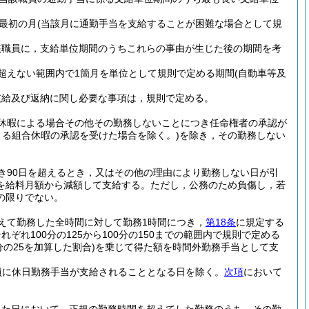
最初の月
(当該月に通勤手当を支給することが困難な場合として規
該職員に，支給単位期間のうちこれらの事由が生じた後の期間を考
超えない範囲内で1箇月を単位として規則で定める期間
(自動車等及
支給及び返納に関し必要な事項は，規則で定める。
休暇による場合その他その勤務しないことにつき任命権者の承認が
よる組合休暇の承認を受けた場合を除く。)
を除き，その勤務しない
き90日を超えるとき，又はその他の理由により勤務しない日が引
額を給料月額から減額して支給する。
ただし，公務のため負傷し，若
の限りでない。
えて勤務した全時間に対して勤務1時間につき，
第18条
に規定する
れ100分の125から100分の150までの範囲内で規則で定める
の25を加算した割合)
を乗じて得た額を時間外勤務手当として支
員に休日勤務手当が支給されることとなる日を除く。
次項
において