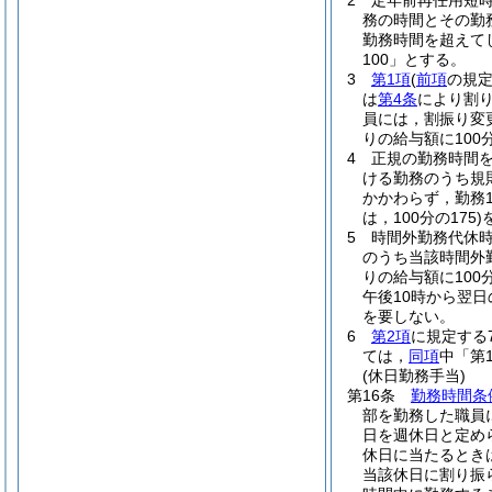
2
定年前再任用短
務の時間とその勤
勤務時間を超えてし
100」とする。
3
第1項
(
前項
の規定
は
第4条
により割
員には，割振り変
りの給与額に100
4
正規の勤務時間
ける勤務のうち規
かかわらず，勤務
は，100分の175)
5
時間外勤務代休
のうち当該時間外
りの給与額に100分
午後10時から翌日
を要しない。
6
第2項
に規定する
ては，
同項
中「第
(休日勤務手当)
第16条
勤務時間条
部を勤務した職員
日を週休日と定め
休日に当たるとき
当該休日に割り振