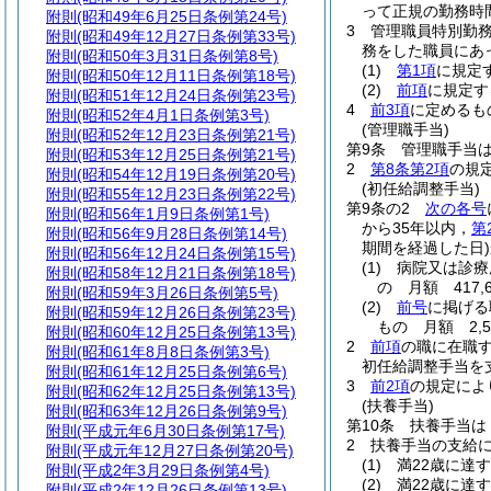
って正規の勤務時
附則
(昭和49年6月25日条例第24号)
3
管理職員特別勤
附則
(昭和49年12月27日条例第33号)
務をした職員にあっ
附則
(昭和50年3月31日条例第8号)
(1)
第1項
に規定
附則
(昭和50年12月11日条例第18号)
(2)
前項
に規定
附則
(昭和51年12月24日条例第23号)
4
前3項
に定めるも
附則
(昭和52年4月1日条例第3号)
(管理職手当)
附則
(昭和52年12月23日条例第21号)
第9条
管理職手当
附則
(昭和53年12月25日条例第21号)
2
第8条第2項
の規
附則
(昭和54年12月19日条例第20号)
(初任給調整手当)
附則
(昭和55年12月23日条例第22号)
第9条の2
次の各号
附則
(昭和56年1月9日条例第1号)
から35年以内，
第
附則
(昭和56年9月28日条例第14号)
期間を経過した日)
附則
(昭和56年12月24日条例第15号)
(1)
病院又は診療
附則
(昭和58年12月21日条例第18号)
の 月額 417,
附則
(昭和59年3月26日条例第5号)
(2)
前号
に掲げる
附則
(昭和59年12月26日条例第23号)
もの 月額 2,5
附則
(昭和60年12月25日条例第13号)
2
前項
の職に在職
附則
(昭和61年8月8日条例第3号)
初任給調整手当を
附則
(昭和61年12月25日条例第6号)
3
前2項
の規定によ
附則
(昭和62年12月25日条例第13号)
(扶養手当)
附則
(昭和63年12月26日条例第9号)
第10条
扶養手当は
附則
(平成元年6月30日条例第17号)
2
扶養手当の支給
附則
(平成元年12月27日条例第20号)
(1)
満22歳に達
附則
(平成2年3月29日条例第4号)
(2)
満22歳に達
附則
(平成2年12月26日条例第13号)