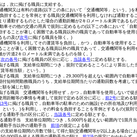
当は，次に掲げる職員に支給する。
通機関又は有料の道路
(以下この条において「交通機関等」という。)
を
負担することを常例とする職員
(交通機関等を利用しなければ通勤する
より通勤するものとした場合の通勤距離が2キロメートル未満であるも
動車その他の交通の用具で規則に定めるもの
(以下この条において「自
勤することが著しく困難である職員以外の職員であって自動車等を使用
るもの及び
次号
に掲げる職員を除く。)
通機関等を利用してその運賃等を負担し，かつ，自動車等を使用するこ
ることが著しく困難である職員以外の職員であって，交通機関等を利用
離が片道2キロメートル未満であるものを除く。)
，
次の各号
に掲げる職員の区分に応じ，
当該各号
に定める額とする。
掲げる職員 支給単位期間につき，規則で定めるところにより算出した
賃等相当額」という。)
掲げる職員 支給単位期間につき，29,300円を超えない範囲内で自動
期付短時間勤務職員のうち，支給単位期間当たりの通勤回数を考慮して
た額を減じた額)
掲げる職員 交通機関等を利用せず，かつ，自動車等を使用しないで徒
使用距離等の事情を考慮して規則で定める区分に応じ，
前2号
に定める
第3号
に掲げる職員で，自動車等の駐車のための施設
(その所在地及び利
」という。)
を利用し，その料金を負担することを常例とするもの
(規則
げる通勤手当の区分に応じ，
当該各号
に定める額とする。
る通勤手当 支給単位期間につき，5,000円を超えない範囲内で1箇
る通勤手当以外の通勤手当
前項
の規定による額
その支給単位期間の月数で除して得た額
(交通機関等が2以上ある場合に
50,000円を超える職員の通勤手当の額は，
前2項
の規定にかかわらず，