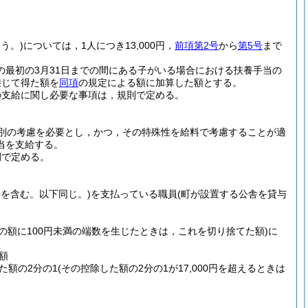
う。)
については，1人につき13,000円，
前項第2号
から
第5号
まで
の最初の3月31日までの間にある子がいる場合における扶養手当の
乗じて得た額を
同項
の規定による額に加算した額とする。
の支給に関し必要な事項は，規則で定める。
別の考慮を必要とし，かつ，その特殊性を給料で考慮することが適
当を支給する。
例で定める。
料を含む。以下同じ。)
を支払っている職員
(町が設置する公舎を貸与
。
その額に100円未満の端数を生じたときは，これを切り捨てた額)
に
額
た額の2分の1
(その控除した額の2分の1が17,000円を超えるときは