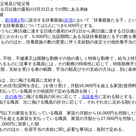
の父母及び祖父母
する日以後の最初の3月31日までの間にある弟妹
者
は，
前項第1号
に該当する扶養親族
(
次項
において「扶養親族たる子」とい
る扶養親族については1人につき6,500円とする。
うちに満15歳に達する日後の最初の4月1日から満22歳に達する日以後
定にかかわらず，5,000円に当該期間にある当該扶養親族たる子の数を
るもののほか，扶養親族の数の変更に伴う支給額の改定その他扶養手当
，不快，不健康又は困難な勤務その他の著しく特殊な勤務で，給与上特
れるものに従事する職員には，その勤務の特殊性に応じて，特殊勤務手
種類，支給を受ける者の範囲，手当の額及びその支給の方法は，別に条
当は，次に掲げる職員に支給する。
ため住宅
(貸間を含む。)
を借り受け，月額16,000円を超える家賃
(使用
支払っている職員その他規則で定める職員を除く。)
は，
次の各号
に掲げる職員の区分に応じて，
当該各号
に定める額とする
掲げる職員 次に掲げる職員の区分に応じて，それぞれ次に定める額
(
00円以下の家賃を支払っている職員 家賃の月額から16,000円を控除した
00円を超える家賃を支払っている職員 家賃の月額から27,000円を控除し
1,000円に加算した額
もののほか，住居手当の支給に関し必要な事項は，規則で定める。