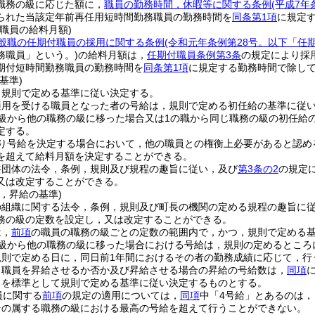
職務の級に応じた額に，
職員の勤務時間，休暇等に関する条例
(平成7
られた当該定年前再任用短時間勤務職員の勤務時間を
同条第1項
に規定
職員の給料月額)
般職の任期付職員の採用に関する条例
(令和元年条例第28号。以下「任
務職員」という。)
の給料月額は，
任期付職員条例第3条
の規定により採
期付短時間勤務職員の勤務時間を
同条第1項
に規定する勤務時間で除し
基準)
，規則で定める基準に従い決定する。
適用を受ける職員となった者の号給は，規則で定める初任給の基準に従
の級から他の職務の級に移った場合又は1の職から同じ職務の級の初任給
定する。
り号給を決定する場合において，他の職員との権衡上必要があると認め
を超えて給料月額を決定することができる。
共団体の法令，条例，規則及び規程の趣旨に従い，及び
第3条の2
の規定
又は改定することができる。
，昇給の基準)
の組織に関する法令，条例，規則及び町長の機関の定める規程の趣旨に
務の級の定数を設定し，又は改定することができる。
は，
前項
の職員の職務の級ごとの定数の範囲内で，かつ，規則で定める
の級から他の職務の級に移った場合における号給は，規則の定めるところ
規則で定める日に，同日前1年間におけるその者の勤務成績に応じて，行
り職員を昇給させるか否か及び昇給させる場合の昇給の号給数は，
同項
とを標準として規則で定める基準に従い決定するものとする。
員に関する
前項
の規定の適用については，
同項
中「4号給」とあるのは，
その属する職務の級における最高の号給を超えて行うことができない。