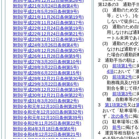
附則
(平成19年12月12日条例第26号)
第12条の3
通勤手
附則
(平成21年3月24日条例第4号)
(1)
通勤のため交
附則
(平成21年5月29日条例第9号)
等」という。)
を
附則
(平成21年11月26日条例第19号)
しないで徒歩に
附則
(平成22年11月24日条例第17号)
(2)
通勤のため自
附則
(平成22年12月24日条例第19号)
用しなければ通
附則
(平成22年12月24日条例第21号)
ートル未満であ
附則
(平成23年12月12日条例第19号)
(3)
通勤のため交
附則
(平成24年3月26日条例第4号)
なければ通勤す
附則
(平成24年12月25日条例第20号)
た場合の通勤距
附則
(平成26年11月28日条例第9号)
2
通勤手当の額は
附則
(平成27年3月20日条例第10号)
(1)
前項第1号
に
附則
(平成28年3月22日条例第5号)
4項
において「運
附則
(平成28年6月22日条例第15号)
(2)
前項第2号
に
附則
(平成28年12月21日条例第30号)
勤務職員及び任
附則
(平成29年3月22日条例第6号)
割合を乗じて得
附則
(平成29年12月22日条例第18号)
(3)
前項第3号
に
附則
(平成30年12月21日条例第22号)
離，自動車等の
附則
(平成31年3月20日条例第2号)
3
第1項第2号
又は
附則
(令和元年12月10日条例第28号)
おいて「駐車場等
附則
(令和元年12月10日条例第32号)
ず，
次の各号
に掲
附則
(令和元年12月10日条例第39号)
(1)
駐車場等に係
附則
(令和2年11月25日条例第22号)
(2)
前号
に掲げ
附則
(令和4年3月18日条例第6号)
4
運賃等相当額を
附則
(令和4年12月22日条例第21号)
める額の合計額が1