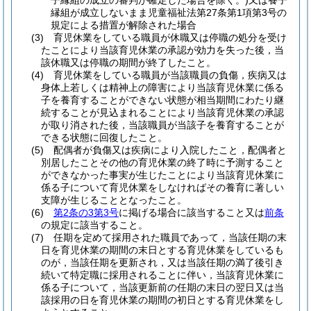
子縁組の成立の審判が確定した場合を除く。)
又は養子
縁組が成立しないまま児童福祉法第27条第1項第3号の
規定による措置が解除された場合
(3)
育児休業をしている職員が休職又は停職の処分を受け
たことにより当該育児休業の承認が効力を失った後，当
該休職又は停職の期間が終了したこと。
(4)
育児休業をしている職員が当該職員の負傷，疾病又は
身体上若しくは精神上の障害により当該育児休業に係る
子を養育することができない状態が相当期間にわたり継
続することが見込まれることにより当該育児休業の承認
が取り消された後，当該職員が当該子を養育することが
できる状態に回復したこと。
(5)
配偶者が負傷又は疾病により入院したこと，配偶者と
別居したことその他の育児休業の終了時に予測すること
ができなかった事実が生じたことにより当該育児休業に
係る子について育児休業をしなければその養育に著しい
支障が生じることとなったこと。
(6)
第2条の3第3号
に掲げる場合に該当すること又は
前条
の規定に該当すること。
(7)
任期を定めて採用された職員であって，当該任期の末
日を育児休業の期間の末日とする育児休業をしているも
のが，当該任期を更新され，又は当該任期の満了後引き
続いて特定職に採用されることに伴い，当該育児休業に
係る子について，当該更新前の任期の末日の翌日又は当
該採用の日を育児休業の期間の初日とする育児休業をし