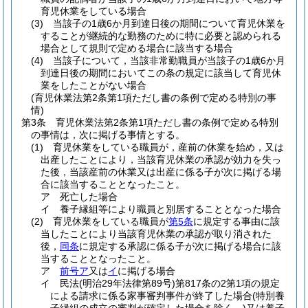
育児休業をしている場合
(3)
当該子の1歳6か月到達日後の期間について育児休業を
することが継続的な勤務のために特に必要と認められる
場合として規則で定める場合に該当する場合
(4)
当該子について，当該非常勤職員が当該子の1歳6か月
到達日後の期間においてこの条の規定に該当して育児休
業をしたことがない場合
(育児休業法第2条第1項ただし書の条例で定める特別の事
情)
第3条
育児休業法第2条第1項ただし書の条例で定める特別
の事情は，次に掲げる事情とする。
(1)
育児休業をしている職員が，産前の休業を始め，又は
出産したことにより，当該育児休業の承認が効力を失っ
た後，当該産前の休業又は出産に係る子が次に掲げる場
合に該当することとなったこと。
ア
死亡した場合
イ
養子縁組等により職員と別居することとなった場合
(2)
育児休業をしている職員が
第5条
に規定する事由に該
当したことにより当該育児休業の承認が取り消された
後，
同条
に規定する承認に係る子が次に掲げる場合に該
当することとなったこと。
ア
前号ア
又は
イ
に掲げる場合
イ
民法
(明治29年法律第89号)
第817条の2第1項の規定
による請求に係る家事審判事件が終了した場合
(特別養