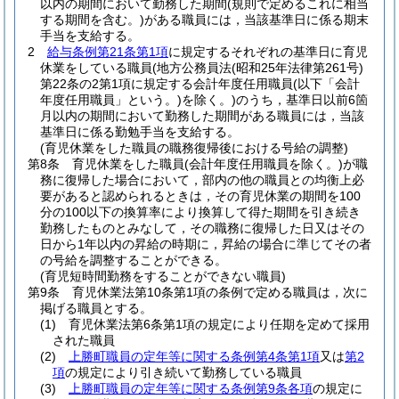
以内の期間において勤務した期間
(規則で定めるこれに相当
する期間を含む。)
がある職員には，当該基準日に係る期末
手当を支給する。
2
給与条例第21条第1項
に規定するそれぞれの基準日に育児
休業をしている職員
(地方公務員法
(昭和25年法律第261号)
第22条の2第1項に規定する会計年度任用職員
(以下「会計
年度任用職員」という。)
を除く。)
のうち，基準日以前6箇
月以内の期間において勤務した期間がある職員には，当該
基準日に係る勤勉手当を支給する。
(育児休業をした職員の職務復帰後における号給の調整)
第8条
育児休業をした職員
(会計年度任用職員を除く。)
が職
務に復帰した場合において，部内の他の職員との均衡上必
要があると認められるときは，その育児休業の期間を100
分の100以下の換算率により換算して得た期間を引き続き
勤務したものとみなして，その職務に復帰した日又はその
日から1年以内の昇給の時期に，昇給の場合に準じてその者
の号給を調整することができる。
(育児短時間勤務をすることができない職員)
第9条
育児休業法第10条第1項の条例で定める職員は，次に
掲げる職員とする。
(1)
育児休業法第6条第1項の規定により任期を定めて採用
された職員
(2)
上勝町職員の定年等に関する条例第4条第1項
又は
第2
項
の規定により引き続いて勤務している職員
(3)
上勝町職員の定年等に関する条例第9条各項
の規定に