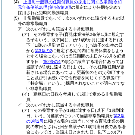
(4)
上勝町一般職の任期付職員の採用に関する条例
(令和
元年条例第28号)
第4条第3項
の規定により任期を定めて
採用された短時間勤務職員
(5)
非常勤職員であって，次のいずれかに該当するもの以
外の非常勤職員
ア
次のいずれにも該当する非常勤職員
(ア)
その養育する子
(育児休業法第2条第1項に規定す
る子をいう。以下同じ。)
が1歳6か月に達する日
(以
下「1歳6か月到達日」という。)
(当該子の出生の日
から
第3条の2
に規定する期間内に育児休業をしよう
とする場合にあっては当該期間の末日から6月を経過
する日，
第2条の4
の規定に該当する場合にあっては
当該子が2歳に達する日)
までに，その任期
(任期が更
新される場合にあっては，更新後のもの)
が満了する
こと及び引き続いて任命権者を同じくする職
(以下
「特定職」という。)
採用されないことが明らかでな
い非常勤職員
(イ)
勤務日の日数を考慮して規則で定める非常勤職
員
イ
次のいずれかに該当する非常勤職員
(ア)
その養育する子が1歳に達する日
(以下「1歳到達
日」いう。)
(当該子について当該非常勤職員が
第2条
の3第2号
に掲げる場合に該当してする育児休業の期
間の末日とされた日が当該子の1歳到達日後である場
合にあっては，当該末日とされた日。以下この
(ア)