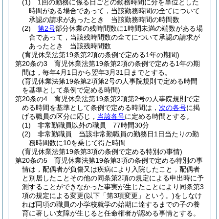
(1)
1回の勤務に係る日ごとの勤務時間に分を単位とした
時間がある場合であって，当該勤務時間の全てについて
承認の請求があったとき 当該勤務時間の時間数
(2)
第2号
部分休業の残時間数に1時間未満の端数がある場
合であって，当該残時間数の全てについて承認の請求が
あったとき 当該残時間数
(育児休業法第19条第2項の条例で定める1年の期間)
第20条の3
育児休業法第19条第2項の条例で定める1年の期
間は，毎年4月1日から翌年3月31日までとする。
(育児休業法第19条第2項第2号の人事院規則で定める時間
を基準として条例で定める時間)
第20条の4
育児休業法第19条第2項第2号の人事院規則で定
める時間を基準として条例で定める時間は，
次の各号
に掲
げる職員の区分に応じ，
当該各号
に定める時間とする。
(1)
非常勤職員以外の職員 77時間30分
(2)
非常勤職員 当該非常勤職員の勤務日1日当たりの勤
務時間数に10を乗じて得た時間
(育児休業法第19条第3項の条例で定める特別の事情)
第20条の5
育児休業法第19条第3項の条例で定める特別の事
情は，配偶者が負傷又は疾病により入院したこと，配偶者
と別居したことその他の同条第2項の規定による申出時に予
測することができなかった事実が生じたことにより同条第3
項の規定による変更
(以下「第3項変更」という。)
をしなけ
れば同項の職員の小学校就学の始期に達するまでの子の養
育に著しい支障が生じると任命権者が認める事情とする。