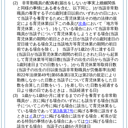
(2)
非常勤職員の配偶者
(届出をしないが事実上婚姻関係
と同様の事情にある者を含む。以下同じ。)
が当該非常勤
職員の養育する子の1歳到達日以前のいずれかの日におい
て当該子を養育するために育児休業法その他の法律の規
定による育児休業
(以下この条及び
次条
において「地方等
育児休業」という。)
をしている場合において当該非常勤
職員が当該子について育児休業をしようとする場合
(当該
育児休業の期間の初日とされた日が当該子の1歳到達日の
翌日後である場合又は当該地方等育児休業の期間の初日
前である場合を除く。)
当該子が1歳2か月に達する日
(当該日が当該育児休業の期間の初日とされた日から起算
して育児休業等可能日数
(当該子の出生の日から当該子の
1歳到達日までの日数をいう。)
から育児休業等取得日数
(当該子の出生の日以後当該非常勤職員が労働基準法
(昭
和22年法律第49号)
第65条第1項又は第2項の規定により
勤務しなかった日数と当該子について育児休業をした日
数を合算した日数をいう。)
を差し引いた日数を経過する
日より後の日であるときは，当該経過する日)
(3)
1歳から1歳6か月に達するまでの子を養育する非常勤
職員が，次に掲げる場合のいずれにも該当する場合
(当該
子についてこの号に掲げる場合に該当して育児休業をし
ている場合であって
第3条第7号
に掲げる事情に該当する
ときは
イ
及び
ウ
に掲げる場合に該当する場合，町長が定
める特別の事情がある場合にあっては
ウ
に掲げる場合に
該当する場合)
当該子の1歳6か月到達日