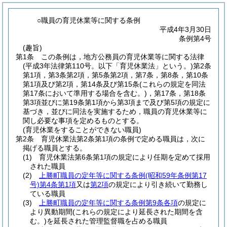
○職員の育児休業等に関する条例
平成4年3月30日
条例第4号
(趣旨)
第1条
この条例は，地方公務員の育児休業等に関する法律
(平成3年法律第110号。以下「育児休業法」という。)
第2条
第1項，第3条第2項，第5条第2項，第7条，第8条，第10条
第1項及び第2項，第14条及び第15条
(これらの規定を同法
第17条において準用する場合を含む。)
，第17条，第18条
第3項並びに第19条第1項から第3項まで及び第5項の規定に
基づき，並びに同法を実施するため，職員の育児休業等に
関し必要な事項を定めるものとする。
(育児休業をすることができない職員)
第2条
育児休業法第2条第1項の条例で定める職員は，次に
掲げる職員とする。
(1)
育児休業法第6条第1項の規定により任期を定めて採用
された職員
(2)
上勝町職員の定年等に関する条例
(昭和59年条例第17
号)
第4条第1項
又は
第2項
の規定により引き続いて勤務し
ている職員
(3)
上勝町職員の定年等に関する条例第9条各項
の規定に
より異動期間
(これらの規定により延長された期間を含
む。)
を延長された管理監督職を占める職員