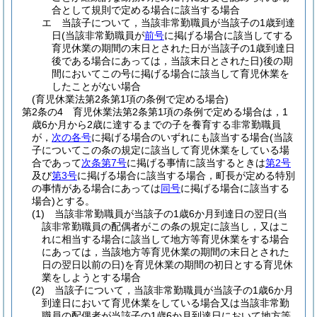
合として規則で定める場合に該当する場合
エ
当該子について，当該非常勤職員が当該子の1歳到達
日
(当該非常勤職員が
前号
に掲げる場合に該当してする
育児休業の期間の末日とされた日が当該子の1歳到達日
後である場合にあっては，当該末日とされた日)
後の期
間においてこの号に掲げる場合に該当して育児休業を
したことがない場合
(育児休業法第2条第1項の条例で定める場合)
第2条の4
育児休業法第2条第1項の条例で定める場合は，1
歳6か月から2歳に達するまでの子を養育する非常勤職員
が，
次の各号
に掲げる場合のいずれにも該当する場合
(当該
子についてこの条の規定に該当して育児休業をしている場
合であって
次条第7号
に掲げる事情に該当するときは
第2号
及び
第3号
に掲げる場合に該当する場合，町長が定める特別
の事情がある場合にあっては
同号
に掲げる場合に該当する
場合)
とする。
(1)
当該非常勤職員が当該子の1歳6か月到達日の翌日
(当
該非常勤職員の配偶者がこの条の規定に該当し，又はこ
れに相当する場合に該当して地方等育児休業をする場合
にあっては，当該地方等育児休業の期間の末日とされた
日の翌日以前の日)
を育児休業の期間の初日とする育児休
業をしようとする場合
(2)
当該子について，当該非常勤職員が当該子の1歳6か月
到達日において育児休業をしている場合又は当該非常勤
職員の配偶者が当該子の1歳6か月到達日において地方等