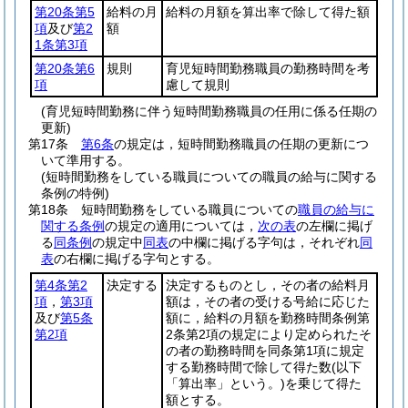
第20条第5
給料の月
給料の月額を算出率で除して得た額
項
及び
第2
額
1条第3項
第20条第6
規則
育児短時間勤務職員の勤務時間を考
項
慮して規則
(育児短時間勤務に伴う短時間勤務職員の任用に係る任期の
更新)
第17条
第6条
の規定は，短時間勤務職員の任期の更新につ
いて準用する。
(短時間勤務をしている職員についての職員の給与に関する
条例の特例)
第18条
短時間勤務をしている職員についての
職員の給与に
関する条例
の規定の適用については，
次の表
の左欄に掲げ
る
同条例
の規定中
同表
の中欄に掲げる字句は，それぞれ
同
表
の右欄に掲げる字句とする。
第4条第2
決定する
決定するものとし，その者の給料月
項
，
第3項
額は，その者の受ける号給に応じた
及び
第5条
額に，給料の月額を勤務時間条例第
第2項
2条第2項の規定により定められたそ
の者の勤務時間を同条第1項に規定
する勤務時間で除して得た数
(以下
「算出率」という。)
を乗じて得た
額とする。