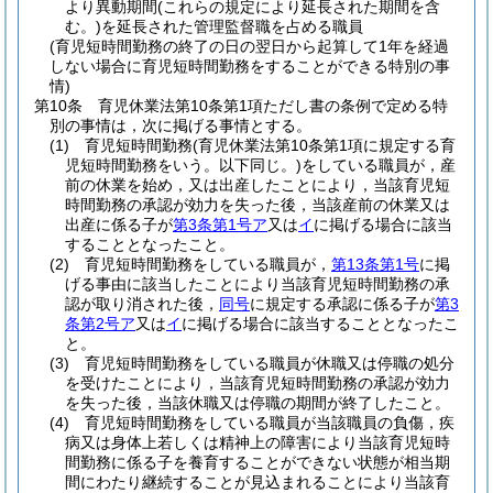
より異動期間
(これらの規定により延長された期間を含
む。)
を延長された管理監督職を占める職員
(育児短時間勤務の終了の日の翌日から起算して1年を経過
しない場合に育児短時間勤務をすることができる特別の事
情)
第10条
育児休業法第10条第1項ただし書の条例で定める特
別の事情は，次に掲げる事情とする。
(1)
育児短時間勤務
(育児休業法第10条第1項に規定する育
児短時間勤務をいう。以下同じ。)
をしている職員が，産
前の休業を始め，又は出産したことにより，当該育児短
時間勤務の承認が効力を失った後，当該産前の休業又は
出産に係る子が
第3条第1号ア
又は
イ
に掲げる場合に該当
することとなったこと。
(2)
育児短時間勤務をしている職員が，
第13条第1号
に掲
げる事由に該当したことにより当該育児短時間勤務の承
認が取り消された後，
同号
に規定する承認に係る子が
第3
条第2号ア
又は
イ
に掲げる場合に該当することとなったこ
と。
(3)
育児短時間勤務をしている職員が休職又は停職の処分
を受けたことにより，当該育児短時間勤務の承認が効力
を失った後，当該休職又は停職の期間が終了したこと。
(4)
育児短時間勤務をしている職員が当該職員の負傷，疾
病又は身体上若しくは精神上の障害により当該育児短時
間勤務に係る子を養育することができない状態が相当期
間にわたり継続することが見込まれることにより当該育