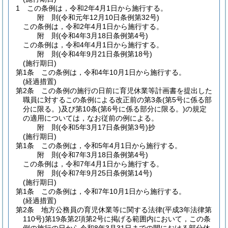
1
この条例は，令和2年4月1日から施行する。
附
則
(令和元年12月10日
条例第32号)
この条例は，令和2年4月1日から施行する。
附
則
(令和4年3月18日
条例第4号)
この条例は，令和4年4月1日から施行する。
附
則
(令和4年9月21日
条例第18号)
(施行期日)
第1条
この条例は，令和4年10月1日から施行する。
(経過措置)
第2条
この条例の施行の日前に育児休業等計画書を提出した
職員に対するこの条例による改正前の第3条
(第5号に係る部
分に限る。)
及び第10条
(第6号に係る部分に限る。)
の規定
の適用については，なお従前の例による。
附
則
(令和5年3月17日
条例第3号)
抄
(施行期日)
第1条
この条例は，令和5年4月1日から施行する。
附
則
(令和7年3月18日
条例第4号)
この条例は，令和7年4月1日から施行する。
附
則
(令和7年9月25日
条例第14号)
(施行期日)
第1条
この条例は，令和7年10月1日から施行する。
(経過措置)
第2条
地方公務員の育児休業等に関する法律
(平成3年法律第
110号)
第19条第2項第2号に掲げる範囲内において，この条