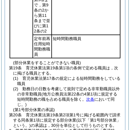
で，第9
条の2か
ら第11
条まで並
びに第1
2条の2
定年前再
短時間勤務職員
任用短時
間勤務職
員
(部分休業をすることができない職員)
第19条
育児休業法第19条第1項の条例で定める職員は，次
に掲げる職員とする。
(1)
育児休業法第17条の規定による短時間勤務をしている
職員
(2)
勤務日の日数を考慮して規則で定める非常勤職員以外
の非常勤職員
(地方公務員法第22条の4第1項に規定する
短時間勤務の職を占める職員を除く。
次条
において同
じ。)
(第1号部分休業の承認)
第20条
育児休業法第19条第2項第1号に掲げる範囲内で請求
する同条第1項に規定する部分休業
(以下「第1号部分休業」
という。)
の承認は，30分を単位として行うものとする。