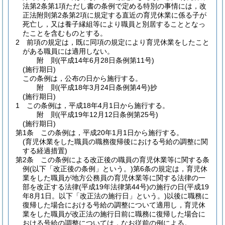
法第2条第1項ただし書の条例で定める特別の事情には，改
正法附則第2条第2項に規定する直近の育児休業に係る子が
死亡し，又は養子縁組等により職員と別居することとなっ
たことを含むものとする。
2
前項の規定は，既に同項の規定により育児休業をしたこと
がある職員には適用しない。
附
則
(平成14年6月28日
条例第11号)
(施行期日)
この条例は，公布の日から施行する。
附
則
(平成18年3月24日
条例第4号)
抄
(施行期日)
1
この条例は，平成18年4月1日から施行する。
附
則
(平成19年12月12日
条例第25号)
(施行期日)
第1条
この条例は，平成20年1月1日から施行する。
(育児休業をした職員の職務復帰後における号給の調整に関
する経過措置)
第2条
この条例による改正後の職員の育児休業等に関する条
例
(以下「改正後の条例」という。)
第6条の規定は，育児休
業をした職員が地方公務員の育児休業等に関する法律の一
部を改正する法律
(平成19年法律第44号)
の施行の日
(平成19
年8月1日。以下「改正法の施行日」という。)
以後に職務に
復帰した場合における号給の調整について適用し，育児休
業をした職員が改正法の施行日前に職務に復帰した場合に
おける号給の調整については，なお従前の例による。