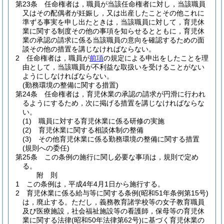
第23条
任命権者は，職員が当該任命権者に対し，当該職員
又はその配偶者が妊娠し，又は出産したことその他これに
準ずる事実を申し出たときは，当該職員に対して，育児休
業に関する制度その他の事項を知らせるとともに，育児休
業の承認の請求に係る当該職員の意向を確認するための面
談その他の措置を講じなければならない。
2
任命権者は，職員が
前項
の規定による申出をしたことを理
由として，当該職員が不利益な取扱いを受けることがない
ようにしなければならない。
(勤務環境の整備に関する措置)
第24条
任命権者は，育児休業の承認の請求が円滑に行われ
るようにするため，次に掲げる措置を講じなければならな
い。
(1)
職員に対する育児休業に係る研修の実施
(2)
育児休業に関する相談体制の整備
(3)
その他育児休業に係る勤務環境の整備に関する措置
(規則への委任)
第25条
この条例の施行に関し必要な事項は，規則で定め
る。
附
則
1
この条例は，平成4年4月1日から施行する。
2
育児休業に係る給与等に関する条例
(昭和51年条例第15号)
は，廃止する。
ただし，義務教育諸学校等の女子教育職員
及び医療施設，社会福祉施設等の看護師，保母等の育児休
業に関する法律
(昭和50年法律第62号)
に基づく育児休業の