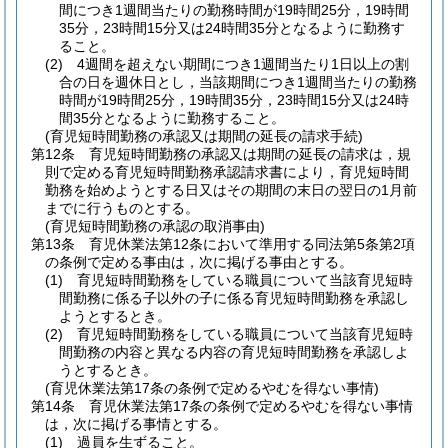
間につき1週間当たりの勤務時間が19時間25分，19時間
35分，23時間15分又は24時間35分となるように勤務す
ること。
(2)
4週間を超えない期間につき1週間当たり1日以上の割
合の日を週休日とし，当該期間につき1週間当たりの勤務
時間が19時間25分，19時間35分，23時間15分又は24時
間35分となるように勤務すること。
(育児短時間勤務の承認又は期間の延長の請求手続)
第12条
育児短時間勤務の承認又は期間の延長の請求は，規
則で定める育児短時間勤務承認請求書により，育児短時間
勤務を始めようとする日又はその期間の末日の翌日の1月前
までに行うものとする。
(育児短時間勤務の承認の取消事由)
第13条
育児休業法第12条において準用する同法第5条第2項
の条例で定める事由は，次に掲げる事由とする。
(1)
育児短時間勤務をしている職員について当該育児短時
間勤務に係る子以外の子に係る育児短時間勤務を承認し
ようとするとき。
(2)
育児短時間勤務をしている職員について当該育児短時
間勤務の内容と異なる内容の育児短時間勤務を承認しよ
うとするとき。
(育児休業法第17条の条例で定めるやむを得ない事情)
第14条
育児休業法第17条の条例で定めるやむを得ない事情
は，次に掲げる事情とする。
(1)
過員を生ずること。