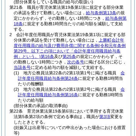
(部分休業をしている職員の給与の取扱い)
第21条
職員が育児休業法第19条第1項に規定する部分休業
の承認を受けて勤務しない場合には，
給与条例第13条
の規
定にかかわらず，その勤務しない1時間につき，
給与条例第
18条
に規定する勤務1時間当たりの給与額を減額して支給
する。
2
会計年度任用職員が育児休業法第19条第1項に規定する部
分休業の承認を受けて勤務しない場合には，
上勝町会計年
度任用職員の給与及び費用弁償に関する条例
(令和元年条例
第29号。以下この項において「会計年度任用職員給与条
例」という。)
第16条
及び
第25条
の規定にかかわらず，そ
の勤務しない1時間につき，
次の各号
に掲げる区分に応じ，
当該各号
に定める給与の額を減額して支給する。
(1)
地方公務員法第22条の2第1項第1号に掲げる職員
会
計年度任用職員給与条例第24条
に規定する勤務1時間当
たりの報酬額
(2)
地方公務員法第22条の2第1項第2号に掲げる職員
会
計年度任用職員給与条例第16条
に規定する勤務1時間当
たりの給与額
(部分休業の承認の取消事由)
第22条
育児休業法第19条第6項において準用する育児休業
法第5条第2項の条例で定める事由は，職員が
第3項
変更を
したときとする。
(妊娠又は出産等についての申出があった場合における措置
等)