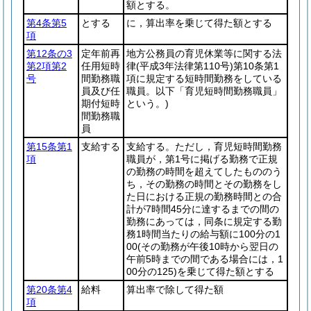
額とする。
第4条第5
とする
に，算出率を乗じて得た額とする
項
第12条の3
定年前再
地方公務員の育児休業等に関する法
第2項第2
任用短時
律
(平成3年法律第110号)
第10条第1
号
間勤務職
項に規定する短時間勤務をしている
員及び任
職員。以下「育児短時間勤務職員」
期付短時
という。)
間勤務職
員
第15条第1
支給する
支給する。ただし，育児短時間勤務
項
職員が，第1号に掲げる勤務で正規
の勤務の時間を超えてしたもののう
ち，その勤務の時間とその勤務をし
た日における正規の勤務時間との合
計が7時間45分に達するまでの間の
勤務にあっては，同条に規定する勤
務1時間当たりの給与額に100分の1
00
(その勤務が午後10時から翌日の
午前5時までの間である場合には，1
00分の125)
を乗じて得た額とする
第20条第4
給料
算出率で除して得た額
項