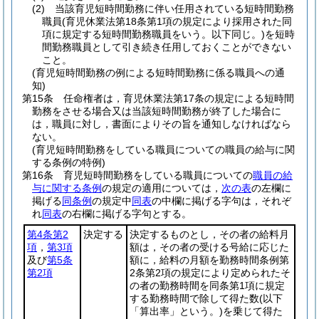
(2)
当該育児短時間勤務に伴い任用されている短時間勤務
職員
(育児休業法第18条第1項の規定により採用された同
項に規定する短時間勤務職員をいう。以下同じ。)
を短時
間勤務職員として引き続き任用しておくことができない
こと。
(育児短時間勤務の例による短時間勤務に係る職員への通
知)
第15条
任命権者は，育児休業法第17条の規定による短時間
勤務をさせる場合又は当該短時間勤務が終了した場合に
は，職員に対し，書面によりその旨を通知しなければなら
ない。
(育児短時間勤務をしている職員についての職員の給与に関
する条例の特例)
第16条
育児短時間勤務をしている職員についての
職員の給
与に関する条例
の規定の適用については，
次の表
の左欄に
掲げる
同条例
の規定中
同表
の中欄に掲げる字句は，それぞ
れ
同表
の右欄に掲げる字句とする。
第4条第2
決定する
決定するものとし，その者の給料月
項
，
第3項
額は，その者の受ける号給に応じた
及び
第5条
額に，給料の月額を勤務時間条例第
第2項
2条第2項の規定により定められたそ
の者の勤務時間を同条第1項に規定
する勤務時間で除して得た数
(以下
「算出率」という。)
を乗じて得た