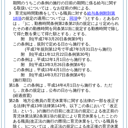
期間のうちこの条例の施行の日前の期間に係る給与に関す
る取扱いについては，なお従前の例による。
3
育児短時間勤務をしている職員に対する
給与条例附則第
18項
の規定の適用については，
同項
中「)とする」とあるの
は，「)に，勤務時間条例第2条第2項の規定により定められ
たその者の勤務時間を同条第1項に規定する勤務時間で除し
て得た数を乗じて得た額とする」とする。
附
則
(平成7年3月20日
条例第9号)
この条例は，規則で定める日から施行する。
(平成7年規則第12号で平成7年3月31日から施行)
附
則
(平成11年12月22日
条例第30号)
この条例は，平成12年1月1日から施行する。
附
則
(平成13年3月26日
条例第6号)
この条例は，平成13年4月1日から施行する。
附
則
(平成14年3月27日
条例第4号)
(施行期日)
第1条
この条例は，平成14年4月1日から施行する。
ただ
し，次条の規定は，公布の日から施行する。
(経過措置)
第2条
地方公務員の育児休業等に関する法律の一部を改正す
る法律
(平成13年法律第143号。以下この条において「改正
法」という。)
の施行の日前に改正法の規定による改正前の
育児休業法第2条第1項の規定により育児休業をしたことの
ある職員
(改正法の施行の際現に育児休業をしている職員を
除く。)
については，改正法の規定による改正後の育児休業