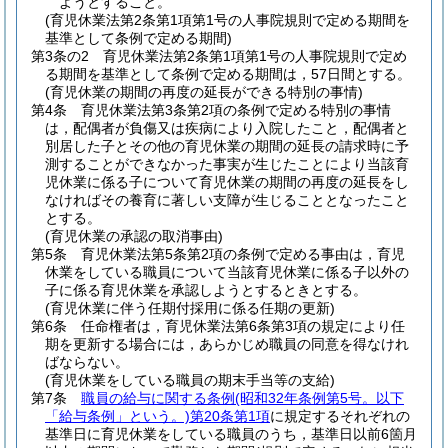
ようとすること。
(育児休業法第2条第1項第1号の人事院規則で定める期間を
基準として条例で定める期間)
第3条の2
育児休業法第2条第1項第1号の人事院規則で定め
る期間を基準として条例で定める期間は，57日間とする。
(育児休業の期間の再度の延長ができる特別の事情)
第4条
育児休業法第3条第2項の条例で定める特別の事情
は，配偶者が負傷又は疾病により入院したこと，配偶者と
別居した子とその他の育児休業の期間の延長の請求時に予
測することができなかった事実が生じたことにより当該育
児休業に係る子について育児休業の期間の再度の延長をし
なければその養育に著しい支障が生じることとなったこと
とする。
(育児休業の承認の取消事由)
第5条
育児休業法第5条第2項の条例で定める事由は，育児
休業をしている職員について当該育児休業に係る子以外の
子に係る育児休業を承認しようとするときとする。
(育児休業に伴う任期付採用に係る任期の更新)
第6条
任命権者は，育児休業法第6条第3項の規定により任
期を更新する場合には，あらかじめ職員の同意を得なけれ
ばならない。
(育児休業をしている職員の期末手当等の支給)
第7条
職員の給与に関する条例
(昭和32年条例第5号。以下
「給与条例」という。)
第20条第1項
に規定するそれぞれの
基準日に育児休業をしている職員のうち，基準日以前6箇月