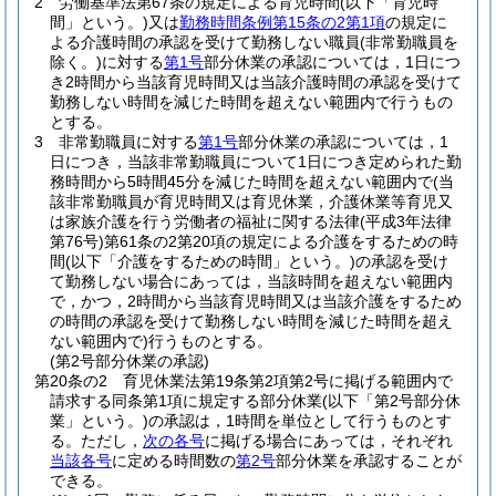
2
労働基準法第67条の規定による育児時間
(以下「育児時
間」という。)
又は
勤務時間条例第15条の2第1項
の規定に
よる介護時間の承認を受けて勤務しない職員
(非常勤職員を
除く。)
に対する
第1号
部分休業の承認については，1日につ
き2時間から当該育児時間又は当該介護時間の承認を受けて
勤務しない時間を減じた時間を超えない範囲内で行うもの
とする。
3
非常勤職員に対する
第1号
部分休業の承認については，1
日につき，当該非常勤職員について1日につき定められた勤
務時間から5時間45分を減じた時間を超えない範囲内で
(当
該非常勤職員が育児時間又は育児休業，介護休業等育児又
は家族介護を行う労働者の福祉に関する法律
(平成3年法律
第76号)
第61条の2第20項の規定による介護をするための時
間
(以下「介護をするための時間」という。)
の承認を受け
て勤務しない場合にあっては，当該時間を超えない範囲内
で，かつ，2時間から当該育児時間又は当該介護をするため
の時間の承認を受けて勤務しない時間を減じた時間を超え
ない範囲内で)
行うものとする。
(第2号部分休業の承認)
第20条の2
育児休業法第19条第2項第2号に掲げる範囲内で
請求する同条第1項に規定する部分休業
(以下「第2号部分休
業」という。)
の承認は，1時間を単位として行うものとす
る。
ただし，
次の各号
に掲げる場合にあっては，それぞれ
当該各号
に定める時間数の
第2号
部分休業を承認することが
できる。