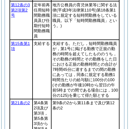
第12条の3
定年前再
地方公務員の育児休業等に関する法
第2項第2
任用短時
律
(平成3年法律第110号)
第18条第1
号
間勤務職
項に規定する短時間勤務をしている
員及び任
職員。以下「短時間勤務職員」とい
期付短時
う。)
間勤務職
員
第15条第1
支給する
支給する。ただし，短時間勤務職員
項
が，第1号に掲げる勤務で正規の勤
務の時間を超えてしたもののうち，
その勤務の時間とその勤務をした日
における正規の勤務時間との合計が
7時間45分に達するまでの間の勤務
にあっては，同条に規定する勤務1
時間当たりの給与額に100分の100
(その勤務が午後10時から翌日の午
前5時までの間である場合には，100
分の125)
を乗じて得た額とする
第21条の2
第4条第
第9条の2から第11条まで及び第12
2項及び
条の2
第3項，
第5条第
3項から
第9項ま