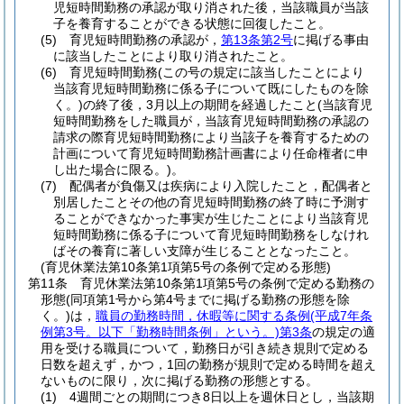
児短時間勤務の承認が取り消された後，当該職員が当該
子を養育することができる状態に回復したこと。
(5)
育児短時間勤務の承認が，
第13条第2号
に掲げる事由
に該当したことにより取り消されたこと。
(6)
育児短時間勤務
(この号の規定に該当したことにより
当該育児短時間勤務に係る子について既にしたものを除
く。)
の終了後，3月以上の期間を経過したこと
(当該育児
短時間勤務をした職員が，当該育児短時間勤務の承認の
請求の際育児短時間勤務により当該子を養育するための
計画について育児短時間勤務計画書により任命権者に申
し出た場合に限る。)
。
(7)
配偶者が負傷又は疾病により入院したこと，配偶者と
別居したことその他の育児短時間勤務の終了時に予測す
ることができなかった事実が生じたことにより当該育児
短時間勤務に係る子について育児短時間勤務をしなけれ
ばその養育に著しい支障が生じることとなったこと。
(育児休業法第10条第1項第5号の条例で定める形態)
第11条
育児休業法第10条第1項第5号の条例で定める勤務の
形態
(同項第1号から第4号までに掲げる勤務の形態を除
く。)
は，
職員の勤務時間，休暇等に関する条例
(平成7年条
例第3号。以下「勤務時間条例」という。)
第3条
の規定の適
用を受ける職員について，勤務日が引き続き規則で定める
日数を超えず，かつ，1回の勤務が規則で定める時間を超え
ないものに限り，次に掲げる勤務の形態とする。
(1)
4週間ごとの期間につき8日以上を週休日とし，当該期