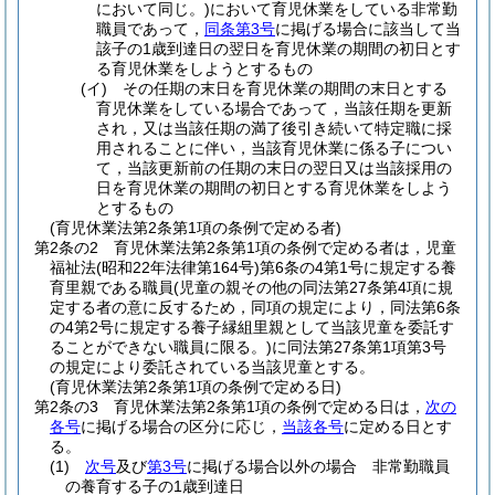
において同じ。)
において育児休業をしている非常勤
職員であって，
同条第3号
に掲げる場合に該当して当
該子の1歳到達日の翌日を育児休業の期間の初日とす
る育児休業をしようとするもの
(イ)
その任期の末日を育児休業の期間の末日とする
育児休業をしている場合であって，当該任期を更新
され，又は当該任期の満了後引き続いて特定職に採
用されることに伴い，当該育児休業に係る子につい
て，当該更新前の任期の末日の翌日又は当該採用の
日を育児休業の期間の初日とする育児休業をしよう
とするもの
(育児休業法第2条第1項の条例で定める者)
第2条の2
育児休業法第2条第1項の条例で定める者は，児童
福祉法
(昭和22年法律第164号)
第6条の4第1号に規定する養
育里親である職員
(児童の親その他の同法第27条第4項に規
定する者の意に反するため，同項の規定により，同法第6条
の4第2号に規定する養子縁組里親として当該児童を委託す
ることができない職員に限る。)
に同法第27条第1項第3号
の規定により委託されている当該児童とする。
(育児休業法第2条第1項の条例で定める日)
第2条の3
育児休業法第2条第1項の条例で定める日は，
次の
各号
に掲げる場合の区分に応じ，
当該各号
に定める日とす
る。
(1)
次号
及び
第3号
に掲げる場合以外の場合 非常勤職員
の養育する子の1歳到達日