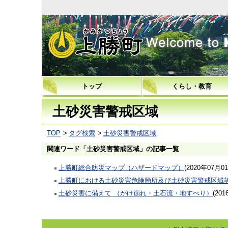
上勝町
トップ
くらし・教育
土砂災害警戒区域
TOP
タグ検索
土砂災害警戒区域
関連ワード「土砂災害警戒区域」の記事一覧
上勝町総合防災マップ（ハザードマップ）
(
2020年07月0
上勝町における土砂災害危険箇所及び土砂災害警戒区域
土砂災害に備えて （がけ崩れ・土石流・地すべり）
(
201