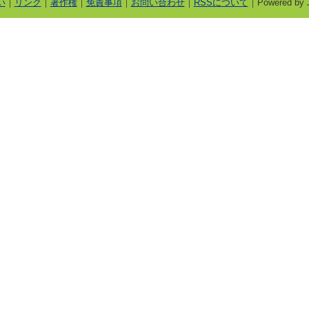
い
｜
リンク
｜
著作権
｜
免責事項
｜
お問い合わせ
｜
RSSについて
｜Powered by J