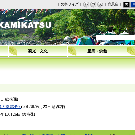
｜文字サイズ｜
｜背景色｜
観光・文化
産業・労働
1日
総務課
)
等の指定状況
(
2017年05月23日
総務課
)
6年10月26日
総務課
)