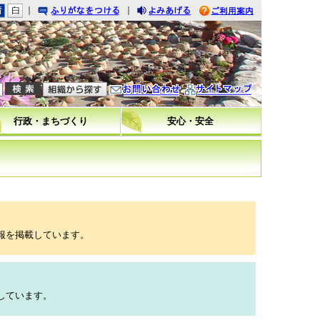
｜
｜
りがなをつける
みあげる
利用案内
問い合わせ
イトマップ
行政・まちづくり
安心・安全
報を掲載しています。
しています。