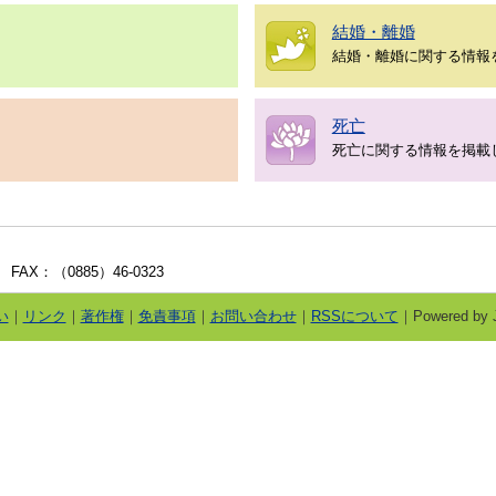
結婚・離婚
結婚・離婚に関する情報
死亡
死亡に関する情報を掲載
 FAX：（0885）46-0323
い
｜
リンク
｜
著作権
｜
免責事項
｜
お問い合わせ
｜
RSSについて
｜Powered by J