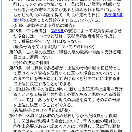
行し，そのために危篤となり，又は著しい障害の状態とな
った場合その他特に必要があると認められる場合には，あ
らかじめ町長の承認を得て，町長の定める日に，
条例第5条
第4項
の規定による昇給をさせることができる。
(研修，表彰等による昇給の報告)
第28条
任命権者は，
第26条
の規定によって職員を昇給させ
た場合には，そのつど研修，表彰等昇給者名簿を作成し
て，町長に報告しなければならない。
(最高号給を受ける職員についての適用除外)
第29条
この章の規定は，職務の級の最高の号給を受ける職
員には，適用しない。
(号給の決定の特例)
第30条
現に職員である者が，上位の号給の額を初任給とし
て受けるべき資格を取得するに至った場合においては，そ
の者の号給を初任給として受けるべき額の号給に達するま
で上位に決定することができる。
2
初任給の基準の改正に伴い，新たに当該基準の適用を受け
ることとなる職員との均衡上必要があると認められる職員
については，あらかじめ町長の承認を得て，その者の号給
を上位に決定することができる。
(復職時等における号給の調整)
第31条
休職又は休暇のため勤務しなかった職員が，復職
し，又は再び勤務する場合において，部内の他の職員との
均衡上必要があると認めるときは，復職し，又は再び勤務
するに至った日以後において，その者の号給を調整
(昇給期