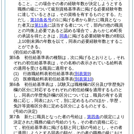
ること。
この場合その者の経験年数が決定しようとする
職務の級について級別資格基準表に掲げる必要経験年数
に達しているときは，その資格を有するものとする。
た
だし，
第10条各号
の1に掲げる者から新たに職員となっ
た者又は
第11条
に該当する者について，部内の他の職員
との均衡上必要であると認める場合で，あらかじめ町長
の承認を得たときは，
同条
に掲げる必要経験年数の8割以
上10割未満の年数を以て，同表の必要経験年数とするこ
とができる。
(初任給の基準)
第5条
初任給基準表の種類は，次に掲げるとおりとし，それ
ぞれの初任給基準表は，その名称の表示されている給料表
の適用を受ける職員に適用する。
(1)
行政職給料表初任給基準表
(
別表第9
)
(2)
医療職給料表初任給基準表
(
別表第10
)
第6条
初任給基準表は，試験又は職種欄の区分及び学歴免許
欄の区分に対応するそれぞれの初任給欄を適用するものと
し，同表の学歴免許欄の区分については，職員の有する資
格に応じ，同表において，別に定めるもののほか，学歴，
免許等資格区分表に定める区分によるものとする。
(号給の決定)
第7条
新たに職員となった者の号給は，
第四条
の規定により
決定された職務の級の号給のうち，その者の資格に応じ
て，初任給基準表に掲げる額と同じ額の号給とし，その者
に適用しようとする同表の額が，その者の職務の級におけ