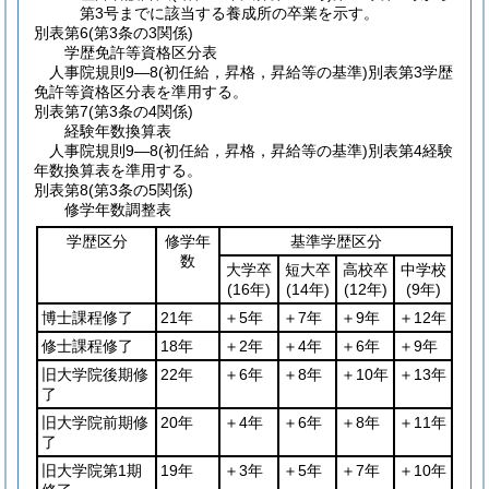
第3号までに該当する養成所の卒業を示す。
別表第6
(第3条の3関係)
学歴免許等資格区分表
人事院規則9―8(初任給，昇格，昇給等の基準)別表第3学歴
免許等資格区分表を準用する。
別表第7
(第3条の4関係)
経験年数換算表
人事院規則9―8(初任給，昇格，昇給等の基準)別表第4経験
年数換算表を準用する。
別表第8
(第3条の5関係)
修学年数調整表
学歴区分
修学年
基準学歴区分
数
大学卒
短大卒
高校卒
中学校
(16年)
(14年)
(12年)
(9年)
博士課程修了
21年
＋5年
＋7年
＋9年
＋12年
修士課程修了
18年
＋2年
＋4年
＋6年
＋9年
旧大学院後期修
22年
＋6年
＋8年
＋10年
＋13年
了
旧大学院前期修
20年
＋4年
＋6年
＋8年
＋11年
了
旧大学院第1期
19年
＋3年
＋5年
＋7年
＋10年