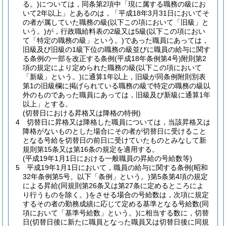
る。)
については，同条第2項中「現に属する職務の級にお
いて2年以上」とあるのは，「平成18年3月31日においてそ
の者が属していた職務の級
(以下この項において「旧級」と
いう。)
が，行政職給料表の2級又は5級
(以下この項におい
て「特定の職務の級」という。)
であった職員にあっては，
旧級及び旧級の1級下位の職務の級並びに職員の給与に関す
る条例の一部を改正する条例
(平成18年条例第4号)
附則第2
項の規定により定められた職務の級
(以下この項において
「新級」という。)
に通算1年以上，旧級が同条例附則別表
第1の旧級欄に掲げられている職務の級で特定の職務の級以
外のものであった職員にあっては，旧級及び新級に通算1年
以上」とする。
(切替日における昇格又は降格の特例)
4
切替日に昇格又は降格した職員については，当該昇格又は
降格がないものとした場合にその者が切替日に受けること
となる号給を切替日の前日に受けていたものとみなして新
規則第15条又は第16条の規定を適用する。
(平成19年1月1日における一般職員の昇給の号給数等)
5
平成19年1月1日において，職員の給与に関する条例
(昭和
32年条例第5号。以下「条例」という。)
第5条第4項の規定
による昇給
(同規則第26条又は第27条に定めるところによ
り行うものを除く。)
をさせる場合の号給数は，次項に規定
するその者の勤務成績に応じて定める基準となる号給数
(同
項において「基準号給数」という。)
に相当する数に，切替
日
(切替日後に新たに職員となった職員又は切替日後に同規