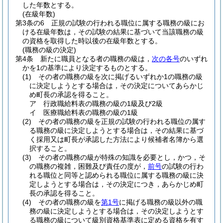
した年数とする。
(在級年数)
第3条の6
正規の試験の行われる職位に属する職務の級にお
ける在級年数は，その試験の結果に基づいて当該職務の級
の資格を取得した時以後の在級年数とする。
(職務の級の決定)
第4条
新たに職員となる者の職務の級は，
次の各号
のいずれ
かを1の基準により決定するものとする。
(1)
その者の職務の級を次に掲げるいずれか1の職務の級
に決定しようとする場合は，その決定についてあらかじ
め町長の承認を得ること。
ア
行政職給料表の職務の級の1級及び2級
イ
医療職給料表の職務の級の1級
(2)
その者の職務の級を正規の試験の行われる職位の属す
る職務の級に決定しようとする場合は，その結果に基づ
く採用又は町長が承認した方法により候補者名簿から選
択すること。
(3)
その者の職務の級が特殊の知識を必要とし，かつ，そ
の職務の複雑，困難及び責任の度が，
前号
の試験の行わ
れる職位と同等と認められる職位に属する職務の級に決
定しようとする場合は，その決定につき，あらかじめ町
長の承認を得ること。
(4)
その者の職務の級を
第1号
に掲げる職務の級以外の職
務の級に決定しようとする場合は，その決定しようとす
る職務の級について級別資格基準表に定める資格を有す