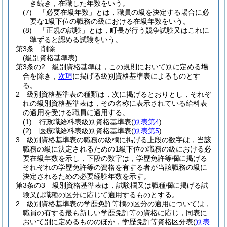
き続き，在職した年数をいう。
(7)
「必要在級年数」とは，職員の級を決定する場合に必
要な1級下位の職務の級における在級年数をいう。
(8)
「正規の試験」とは，町長が行う競争試験又はこれに
準ずると認める試験をいう。
第3条
削除
(級別資格基準表)
第3条の2
級別資格基準は，この規則において別に定める場
合を除き，
次項
に掲げる級別資格基準表によるものとす
る。
2
級別資格基準表の種類は，次に掲げるとおりとし，それぞ
れの級別資格基準表は，その名称に表示されている給料表
の適用を受ける職員に適用する。
(1)
行政職給料表級別資格基準表
(
別表第4
)
(2)
医療職給料表級別資格基準表
(
別表第5
)
3
級別資格基準表の職務の級欄に掲げる上段の数字は，当該
職務の級に決定されるための1級下位の職務の級における必
要在級年数を示し，下段の数字は，学歴免許等欄に掲げる
それぞれの学歴免許等の資格を有する者が当該職務の級に
決定されるための必要経験年数を示す。
第3条の3
級別資格基準表は，試験欄又は職種欄に掲げる試
験又は職種の区分に応じて適用するものとする。
2
級別資格基準表の学歴免許等欄の区分の適用については，
職員の有する最も新しい学歴免許等の資格に応じ，同表に
おいて別に定めるもののほか，学歴免許等資格区分表
(
別表