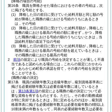
(降格の場合の号給)
第16条
職員を降格させた場合におけるその者の号給は，次
に掲げる号給とする。
(1)
降格した日の前日に受けていた給料月額と同じ額の号
給が降格した職務の級における号給のうちにあるとき
は，その号給
(2)
降格した日の前日に受けていた給料月額が，降格した
職務の級における最高の号給の額に達せず，かつ，降格
した職務の級における号給の額のうちにないときは，当
該給料月額の直近下位の号給
(3)
降格した日の前日に受けていた給料月額が，降格した
職務の級における最高の号給の額を超えているときは，
その職務の級における最高の号給
2
前項
の規定により職員の号給を決定することが著しく不適
当であると認められる場合には，これらの規定にかかわら
ず，あらかじめ町長の承認を得て，その者の号給を決定す
ることができる。
(職務の級の決定)
第17条
職員の経験年数又は在級年数が，級別資格基準表に
掲げる必要経験年数又は必要在級年数に達しているとき
は，
第13条第1項
の規定による職務の級の決定について必
要な資格を有するものとする。
ただし，その者の勤務成績
が特に良好であるときは，別に定めるもののほか，級別資
格基準表に掲げる必要経験年数又は必要在級年数の8割以上
10割未満の年数をもって，同表の必要経験年数又は必要在