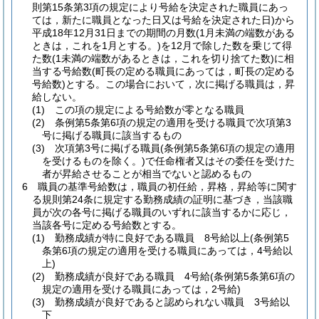
則第15条第3項の規定により号給を決定された職員にあっ
ては，新たに職員となった日又は号給を決定された日)
から
平成18年12月31日までの期間の月数
(1月未満の端数がある
ときは，これを1月とする。)
を12月で除した数を乗じて得
た数
(1未満の端数があるときは，これを切り捨てた数)
に相
当する号給数
(町長の定める職員にあっては，町長の定める
号給数)
とする。
この場合において，次に掲げる職員は，昇
給しない。
(1)
この項の規定による号給数が零となる職員
(2)
条例第5条第6項の規定の適用を受ける職員で次項第3
号に掲げる職員に該当するもの
(3)
次項第3号に掲げる職員
(条例第5条第6項の規定の適用
を受けるものを除く。)
で任命権者又はその委任を受けた
者が昇給させることが相当でないと認めるもの
6
職員の基準号給数は，職員の初任給，昇格，昇給等に関す
る規則第24条に規定する勤務成績の証明に基づき，当該職
員が次の各号に掲げる職員のいずれに該当するかに応じ，
当該各号に定める号給数とする。
(1)
勤務成績が特に良好である職員 8号給以上
(条例第5
条第6項の規定の適用を受ける職員にあっては，4号給以
上)
(2)
勤務成績が良好である職員 4号給
(条例第5条第6項の
規定の適用を受ける職員にあっては，2号給)
(3)
勤務成績が良好であると認められない職員 3号給以
下