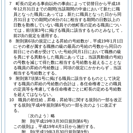
7
町長の定める事由以外の事由によって切替日から平成18
年12月31日までの期間
(当該期間の中途において新たに職
員となった職員にあっては，新たに職員となった日から同
月31日までの期間)
の6分の1に相当する期間の日数以上の
日数を勤務していない職員その他町長の定める職員につい
ては，前項第3号に掲げる職員に該当するものとみなして，
前2項の規定を適用する。
8
附則第6項の規定による昇給の号給数が，平成19年1月1日
にその者が属する職務の級の最高の号給の号数から同日の
前日にその者が受けていた号給
(同月1日において職務の級
を異にする異動をした職員にあっては，当該異動後の号給)
の号数を減じて得た数に相当する号給数を超えることとな
る職員の昇給の号給数は，同項の規定にかかわらず，当該
相当する号給数とする。
9
附則第7項第1号に掲げる職員に該当するものとして決定
する職員の昇給の号給数の合計は，各任命権者ごとの職員
の定員等を考慮して各任命権者ごとに町長の定める号給数
を超えてはならない。
10
職員の初任給，昇格，昇給等に関する規則の一部を改正
する規則
(平成4年規則第6号)
の一部を次のように改正す
る。
〔次のよう〕略
附
則
(平成19年3月30日
規則第6号)
この規則は，平成19年4月1日から施行する。
附
則
(平成19年3月30日
規則第9号)