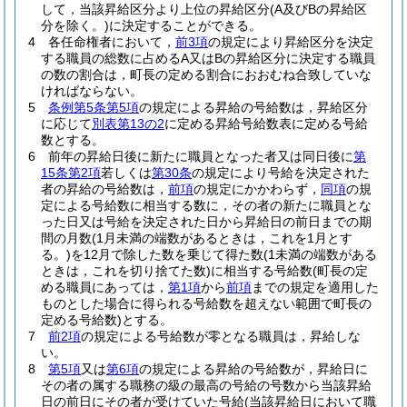
して，当該昇給区分より上位の昇給区分
(A及びBの昇給区
分を除く。)
に決定することができる。
4
各任命権者において，
前3項
の規定により昇給区分を決定
する職員の総数に占めるA又はBの昇給区分に決定する職員
の数の割合は，町長の定める割合におおむね合致していな
ければならない。
5
条例第5条第5項
の規定による昇給の号給数は，昇給区分
に応じて
別表第13の2
に定める昇給号給数表に定める号給
数とする。
6
前年の昇給日後に新たに職員となった者又は同日後に
第
15条第2項
若しくは
第30条
の規定により号給を決定された
者の昇給の号給数は，
前項
の規定にかかわらず，
同項
の規
定による号給数に相当する数に，その者の新たに職員とな
った日又は号給を決定された日から昇給日の前日までの期
間の月数
(1月未満の端数があるときは，これを1月とす
る。)
を12月で除した数を乗じて得た数
(1未満の端数がある
ときは，これを切り捨てた数)
に相当する号給数
(町長の定
める職員にあっては，
第1項
から
前項
までの規定を適用した
ものとした場合に得られる号給数を超えない範囲で町長の
定める号給数)
とする。
7
前2項
の規定による号給数が零となる職員は，昇給しな
い。
8
第5項
又は
第6項
の規定による昇給の号給数が，昇給日に
その者の属する職務の級の最高の号給の号数から当該昇給
日の前日にその者が受けていた号給
(当該昇給日において職