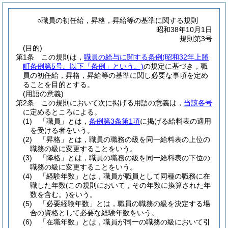
○職員の初任給，昇格，昇給等の基準に関する規則
昭和38年10月1日
規則第3号
(目的)
第1条
この規則は，
職員の給与に関する条例
(昭和32年上勝
町条例第5号。以下「条例」という。)
の規定に基づき，職
員の初任給，昇格，昇給等の基準に関し必要な事項を定め
ることを目的とする。
(用語の意義)
第2条
この規則において次に掲げる用語の意義は，
当該各号
に定めるところによる。
(1)
「職員」とは，
条例第3条第1項
に掲げる給料表の適用
を受ける者をいう。
(2)
「昇格」とは，職員の職務の級を同一給料表の上位の
職務の級に変更することをいう。
(3)
「降格」とは，職員の職務の級を同一給料表の下位の
職務の級に変更することをいう。
(4)
「経験年数」とは，職員が職員として同種の職務に在
職した年数
(この規則において，その年数に換算された年
数を含む。)
をいう。
(5)
「必要経験年数」とは，職員の職務の級を決定する場
合の資格として必要な経験年数をいう。
(6)
「在職年数」とは，職員が同一の職務の級において引