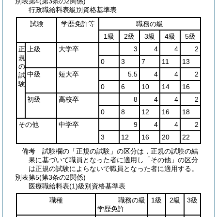
別表第4
(第3条の2関係)
行政職給料表級別資格基準表
試験
学歴免許等
職務の級
1級
2級
3級
4級
5級
正
上級
大学卒
3
4
4
2
規
0
3
7
11
13
の
中級
短大卒
5.5
4
4
2
試
験
0
6
10
14
16
初級
高校卒
8
4
4
2
0
8
12
16
18
その他
中学卒
9
4
4
2
3
12
16
20
22
備考 試験欄の「正規の試験」の区分は，正規の試験の結
果に基づいて職員となった者に適用し「その他」の区分
は正規の試験によらないで職員となった者に適用する。
別表第5
(第3条の2関係)
医療職給料表(1)級別資格基準表
職種
職務の級
1級
2級
3級
学歴免許