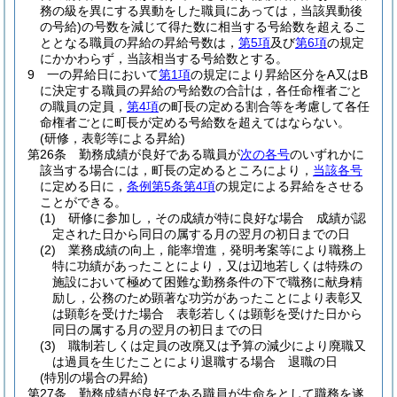
務の級を異にする異動をした職員にあっては，当該異動後
の号給)
の号数を減じて得た数に相当する号給数を超えるこ
ととなる職員の昇給の昇給号数は，
第5項
及び
第6項
の規定
にかかわらず，当該相当する号給数とする。
9
一の昇給日において
第1項
の規定により昇給区分をA又はB
に決定する職員の昇給の号給数の合計は，各任命権者ごと
の職員の定員，
第4項
の町長の定める割合等を考慮して各任
命権者ごとに町長が定める号給数を超えてはならない。
(研修，表彰等による昇給)
第26条
勤務成績が良好である職員が
次の各号
のいずれかに
該当する場合には，町長の定めるところにより，
当該各号
に定める日に，
条例第5条第4項
の規定による昇給をさせる
ことができる。
(1)
研修に参加し，その成績が特に良好な場合 成績が認
定された日から同日の属する月の翌月の初日までの日
(2)
業務成績の向上，能率増進，発明考案等により職務上
特に功績があったことにより，又は辺地若しくは特殊の
施設において極めて困難な勤務条件の下で職務に献身精
励し，公務のため顕著な功労があったことにより表彰又
は顕彰を受けた場合 表彰若しくは顕彰を受けた日から
同日の属する月の翌月の初日までの日
(3)
職制若しくは定員の改廃又は予算の減少により廃職又
は過員を生じたことにより退職する場合 退職の日
(特別の場合の昇給)
第27条
勤務成績が良好である職員が生命をとして職務を遂