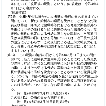
条において「改正後の規則」という。)
の規定は，令和4年4
月1日から適用する。
(経過措置)
第2条
令和4年4月1日からこの規則の施行の日の前日までの
間において，新たに給料表の適用を受けることとなった職
員及び昇給，降号又は復職時等における号給の調整以外の
事由によりその受ける号給に異動のあった職員のうち，改
正後の規則の規定による号給に達しない職員の，当該適用
又は当該異動の日における号給については，改正後の規則
の規定にかかわらず，この規則による改正前の職員の初任
給，昇格，昇給等の基準に関する規則の規定による号給と
するものとする。
第3条
この規則の施行の日から令和5年3月31日までの間に
おいて，新たに給料表の適用を受けることになった職員及
び降格，昇給，降号又は復職時等における号給の調整以外
の事由によりその受ける号給に異動のあった職員
(個別に町
長の承認を得て号給を決定することとされている職員を除
く。)
のうち，前条の規定の適用を受ける職員との均衡上必
要があると認められる職員の，当該適用又は当該異動の日
における号給については，なお従前の例によることができ
る。
附
則
(令和6年3月19日
規則第2号)
この規則は，公布の日から施行する。
附
則
(令和7年3月26日
規則第4号)