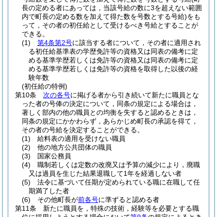
長の定める者にあっては，当該号給の数に3を超えない範囲
内で町長の定める数を加えて得た数を号数とする号給)
をも
って，その者の初任給として受けるべき号給とすることが
できる。
(1)
第4条第2号
に該当する者について，その者に適用され
る初任給基準表の学歴免許等の資格又は同表の備考に定
める基準学歴若しくは免許等の資格又は同表の備考に定
める基準学歴若しくは免許等の資格を取得した以後の経
験年数
(初任給の特例)
第10条
次の各号
に掲げる者から引き続いて新たに職員とな
った者の号俸の決定について，同条の規定による場合は，
著しく部内の他の職員との均衡を失すると認めるときは，
同条の規定にかかわらず，あらかじめ町長の承認を得て，
その者の号給を決定することができる。
(1)
給料表の適用を受けない職員
(2)
他の地方公共団体の職員
(3)
国家公務員
(4)
職制若しくは定数の改廃又は予算の減少により，廃職
又は過員を生じた結果退職して1年を経過しない者
(5)
法令に基づいて任期が定められている職に在職して任
期満了した者
(6)
その他町長が
前各号
に準ずると認める者
第11条
新たに職員を，特殊の技術，経験等を必要とする職