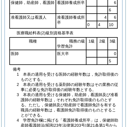
保健師，助産師，看護師
看護師養成所卒
6
6
准看護師又は看護人
准看護師養成所
4
6
卒
0
4
10
医療職給料表(2)級別資格基準表
職種
職務の級
1級
2級
3級
学歴免許
医師
医大卒
0
5
備考
1 本表の適用を受ける医師の経験年数は，免許取得後の
ものとする。
2 本表の適用を受ける薬剤師の経験年数はその業務の従
事に必要な免許取得後の経験年数とする。
3 本表の適用を受ける保健師，助産師，看護師及び准看
護師の経験年数は，それぞれ免許取得後のものとす
る。ただし，保健師及び助産師で看護師免許を有する
職員の経験年数は，看護師免許取得後のものとするこ
とができる。
4 学歴免詐欄に掲げる「看護師養成所卒」は，保健師助
産師看護師法(昭和23年法律第203号)第21条第1号から