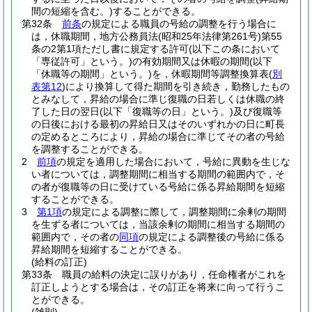
間の短縮を含む。)
することができる。
第32条
前条
の規定による職員の号給の調整を行う場合に
は，休職期間，地方公務員法
(昭和25年法律第261号)
第55
条の2第1項ただし書に規定する許可
(以下この条において
「専従許可」という。)
の有効期間又は休暇の期間
(以下
「休職等の期間」という。)
を，休暇期間等調整換算表
(
別
表第12
)
により換算して得た期間を引き続き，勤務したもの
とみなして，昇給の場合に準じ復職の日若しくは休職の終
了した日の翌日
(以下「復職等の日」という。)
及び復職等
の日後における最初の昇給日又はそのいずれかの日に町長
の定めるところにより，昇給の場合に準じてその者の号給
を調整することができる。
2
前項
の規定を適用した場合において，号給に異動を生じな
い者については，調整期間に相当する期間の範囲内で，そ
の者が復職等の日に受けている号給に係る昇給期間を短縮
することができる。
3
第1項
の規定による調整に際して，調整期間に余剰の期間
を生ずる者については，当該余剰の期間に相当する期間の
範囲内で，その者の
同項
の規定による調整後の号給に係る
昇給期間を短縮することができる。
(給料の訂正)
第33条
職員の給料の決定に誤りがあり，任命権者がこれを
訂正しようとする場合は，その訂正を将来に向って行うこ
とができる。