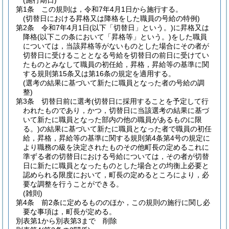
(施行期日)
第1条
この規則は，令和7年4月1日から施行する。
(切替日における昇格又は降格をした職員の号給の特例)
第2条
令和7年4月1日
(以下「切替日」という。)
に昇格又は
降格
(以下この条において「昇格等」という。)
をした職員
については，当該昇格等がないものとした場合にその者が
切替日に受けることとなる号給を切替日の前日に受けてい
たものとみなして職員の初任給，昇格，昇給等の基準に関
する規則第15条又は第16条の規定を適用する。
(選考の結果に基づいて新たに職員となった者の号給の調
整)
第3条
切替日前に選考
(切替日に採用することを予定して行
われたものであり，かつ，切替日に当該選考の結果に基づ
いて新たに職員となった部内の他の職員があるものに限
る。)
の結果に基づいて新たに職員となった者で職員の初任
給，昇格，昇給等の基準に関する規則第4条第4号の規定に
より職務の級を決定されたものその他町長の定めるこれに
準ずる者の切替日における号給については，その者が切替
日に新たに職員となったものとした場合との均衡上必要と
認められる限度において，町長の定めるところにより，必
要な調整を行うことができる。
(雑則)
第4条
前2条に定めるもののほか，この規則の施行に関し必
要な事項は，町長が定める。
別表第1から別表第3まで
削除