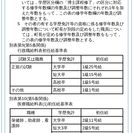
いては，学歴区分欄の「博士課程修了」の区分に対応
する修学年数欄の年数及び調整年数にそれぞれ1年を加
えた年数をもって，この表の修学年数欄の年数及び調
整年数とする。
5 その者の有する学歴免許等の資格に係る修学年数及び
調整年数について町長が別段の定めをした職員につい
ては，町長が定める修学年数及び調整年数をもって，
この表の修学年数及び調整年数とする。
別表第9
(第5条関係)
行政職給料表初任給基準表
試験又は職務
学歴免許
初任給
正規の試験
大学卒
1級25号給
短大卒
1級15号給
高校卒
1級5号給
その他
高校卒
1級1号給
別表第10
(第5条関係)
医療職給料表(1)初任給基準表
職種
学歴免許
初任給
保健師，助産師，看
大学卒
2級11号給
護師
短大3卒
2級5号給