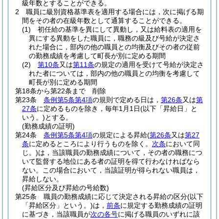
級年数とすることができる。
2
職員に級別資格基準表を適用する場合には，次に掲げる期
間をその者の在級年数として通算することができる。
(1)
初任給の基準を異にして異動し，又は給料表の適用を
異にする異動をした職員に，職務の級及び号給が決定さ
れた場合に，部内の他の職員との均衡及びその者の従前
の勤務成績を考慮して町長が別に定める期間
(2)
第10条
又は
第11条
の規定の適用を受けて号給が決定さ
れた者については，部内の他の職員との均衡を考慮して
町長が別に定める期間
第18条から第22条まで
削除
第23条
条例第5条第4項
の規則で定める日は，
第26条
又は
第
27条
に定めるものを除き，毎年1月1日
(以下「昇給日」と
いう。)
とする。
(勤務成績の証明)
第24条
条例第5条第4項
の規定による昇給
(
第26条
又は
第27
条
に定めるところにより行うものを除く。
次条
において同
じ。)
は，当該職員の勤務成績について，その者の職務につ
いて監督する地位にある者の証明を得て行わなければなら
ない。
この場合において，当該証明が得られない職員は，
昇給しない。
(昇給区分及び昇給の号給数)
第25条
職員の勤務成績に応じて決定される昇給の区分
(以下
「昇給区分」という。)
は，
前条
に規定する勤務成績の証明
に基づき，当該職員が
次の各号
に掲げる職員のいずれに該