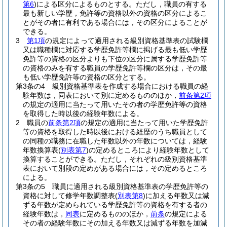
第6
)
による区分によるものとする。
ただし，職員の有する
最も新しい学歴，免許等の資格以外の資格の区分によるこ
とがその者に有利である場合には，その区分によることが
できる。
3
第1項
の規定によって適用される級別資格基準表の試験欄
又は職種欄に対応する学歴免許等欄に掲げる最も低い学歴
免許等の資格の区分よりも下位の区分に属する学歴免許等
の資格のみを有する職員の学歴免許等欄の区分は，その最
も低い学歴免許等の資格の区分とする。
第3条の4
級別資格基準表を作成する場合における職員の経
験年数は，同表において別に定めるもののほか，
前条第2項
の規定の適用に当たって用いたその者の学歴免許等の資格
を取得した時以後の経験年数による。
2
職員の
前条第2項
の規定の適用に当たって用いた学歴免許
等の資格を取得した時以後における経歴のうち職員として
の同種の職務に在職した年数以外の年数については，経験
年数換算表
(
別表第7
)
の定めるところにより経験年数として
換算することができる。
ただし，それぞれの級別資格基準
表において別段の定めがある場合には，その定めるところ
による。
第3条の5
職員に適用される級別資格基準表の学歴免許等の
資格に対して修学年数調整表
(
別表第8
)
に加える年数又は減
ずる年数が定められている学歴免許等の資格を有する者の
経験年数は，
同表
に定めるもののほか，
前条
の規定による
その者の経験年数にその加える年数又は減ずる年数を加減