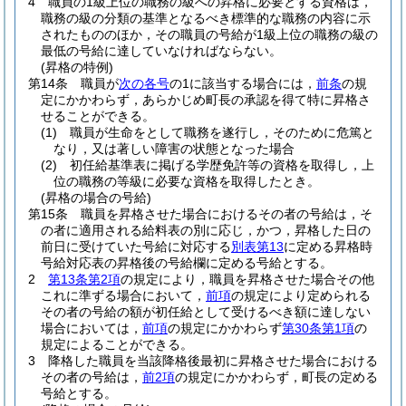
4
職員の1級上位の職務の級への昇格に必要とする資格は，
職務の級の分類の基準となるべき標準的な職務の内容に示
されたもののほか，その職員の号給が1級上位の職務の級の
最低の号給に達していなければならない。
(昇格の特例)
第14条
職員が
次の各号
の1に該当する場合には，
前条
の規
定にかかわらず，あらかじめ町長の承認を得て特に昇格さ
せることができる。
(1)
職員が生命をとして職務を遂行し，そのために危篤と
なり，又は著しい障害の状態となった場合
(2)
初任給基準表に掲げる学歴免許等の資格を取得し，上
位の職務の等級に必要な資格を取得したとき。
(昇格の場合の号給)
第15条
職員を昇格させた場合におけるその者の号給は，そ
の者に適用される給料表の別に応じ，かつ，昇格した日の
前日に受けていた号給に対応する
別表第13
に定める昇格時
号給対応表の昇格後の号給欄に定める号給とする。
2
第13条第2項
の規定により，職員を昇格させた場合その他
これに準ずる場合において，
前項
の規定により定められる
その者の号給の額が初任給として受けるべき額に達しない
場合においては，
前項
の規定にかかわらず
第30条第1項
の
規定によることができる。
3
降格した職員を当該降格後最初に昇格させた場合における
その者の号給は，
前2項
の規定にかかわらず，町長の定める
号給とする。