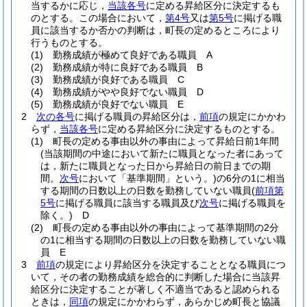
当するかに応じ，
当該各号
に定める昇給区分に決定するも
のとする。
この場合において，
第4号
又は
第5号
に掲げる職
員に該当するか否かの判断は，町長の定めるところにより
行うものとする。
(1)
勤務成績が極めて良好である職員 A
(2)
勤務成績が特に良好である職員 B
(3)
勤務成績が良好である職員 C
(4)
勤務成績がやや良好でない職員 D
(5)
勤務成績が良好でない職員 E
2
次の各号
に掲げる職員の昇給区分は，
前項
の規定にかかわ
らず，
当該各号
に定める昇給区分に決定するものとする。
(1)
町長の定める事由以外の事由によって昇給日前1年間
(当該期間の中途において新たに職員となった者にあって
は，新たに職員となった日から昇給日の前日までの期
間。
次号
において「基準期間」という。)
の6分の1に相当
する期間の日数以上の日数を勤務していない職員
(
前項第
5号
に掲げる職員に該当する職員及び
次号
に掲げる職員を
除く。)
D
(2)
町長の定める事由以外の事由によって基準期間の2分
の1に相当する期間の日数以上の日数を勤務していない職
員 E
3
前項
の規定により昇給区分を決定することとなる職員につ
いて，その者の勤務成績を総合的に判断した場合に当該昇
給区分に決定することが著しく不適当であると認められる
ときは，
同項
の規定にかかわらず，あらかじめ町長と協議