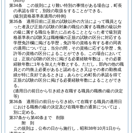
(雑則)
第34条
この規則により難い特別の事情がある場合は，町長
の承認を得て，別段の取扱をすることができる。
(級別資格基準表適用の特例)
第35条
適用日前に正規の試験以外の方法によって職員とな
った者及び正規の試験の対象の職位の属する職務の級以外
の級に属する職位を新たに占めることとなった者で級別資
格基準表の試験又は職種欄の正規の試験の区分に対応する
学歴免許欄に掲げる学歴，免許等の資格を有する者の同表
の適用については，当分の間，その資格に応ずる学歴，免
許等の資格の区分によることができる。
この場合において
は，正規の試験の区分に掲げる必要経験年数は，その必要
経験年数に1年を加えた年数とする。
ただし，部内の他の職
員との均衡上必要があると認めるとき又はその者の勤務成
績が特に良好であるときは，あらかじめ町長の承認を得て
正規の試験の区分に掲げる必要経験年数によることができ
る。
(適用日の前日から引き続き在職する職員の職務の級の決定
等)
第36条
適用日の前日から引き続いて在職する職員の適用日
における職務の級の決定及び在職年数の通算については，
別に定める。
第37条から第40条まで
削除
附
則
この規則は，公布の日から施行し，昭和38年10月1日から