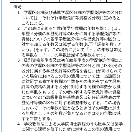
備考
1 学歴区分欄及び基準学歴区分欄の学歴免許等の区分に
ついては，それぞれ学歴免許等資格区分表に定めると
ころによる。
2 この表に定める年数(修学年数欄の年数を除く。)は，
学歴区分欄の学歴免許等の区分に属する学歴免許等の
資格についての基準学歴区分欄の学歴免許等の区分に
対する加える年数又は減ずる年数(以下「調整年数」と
いう。)を示す。この場合において「＋」の年数は加え
る年数を，「－」の年数は減ずる年数を示す。
3 級別資格基準表又は初任給基準表の学歴免許等欄にこ
の表の学歴区分欄の学歴免許等の区分と同じ区分(その
区分に属する学歴免許等の資格を含む。)が掲げられて
いる場合におけるこの表の適用については，当該区分
に対応する修学年数欄の年数をその者の有する学歴免
許等の資格の属する区分に対応する同欄の年数から減
じた年数をもって，その者の有する学歴免許等の資格
についての当該級別資格基準表又は初任給基準表の学
歴免許等欄の区分に対する調整年数とする。この場合
において，その年数が正となるときはその年数は加え
る年数とし，その年数が負となるときはその年数は減
ずる年数とする。
4 学校教育法による大学院博士課程のうち医学又は歯学
に関する課程を修了した者に対するこの表の適用につ