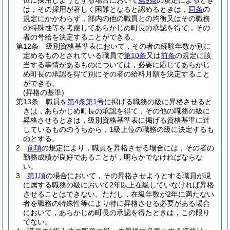
位に採用しようとする場合において
第9条
の規定によるとき
は，その採用が著しく困難となると認めるときは，
同条
の
規定にかかわらず，部内の他の職員との均衡又はその職務
の特殊性等を考慮してあらかじめ町長の承認を得て，その
者の号給を決定することができる。
第12条
級別資格基準表において，その者の経験年数が別に
定めるものとされている職員で
第10条
又は
前条
の規定に該
当する事情があるものについては，必要に応じてあらかじ
め町長の承認を得て別にその者の給料月額を決定すること
ができる。
(昇格の基準)
第13条
職員を
第4条第1号
に掲げる職務の級に昇格させると
きは，あらかじめ町長の承認を得て，その他の職務の級に
昇格させるときは，級別資格基準表に掲げる資格基準に達
しているもののうちから，1級上位の職務の級に決定するも
のとする。
2
前項
の規定により，職員を昇格させる場合には，その者の
勤務成績が良好であることが，明らかでなければならな
い。
3
第1項
の場合において，その昇格させようとする職員が現
に属する職務の級において2年以上在級していなければ昇格
させることはできない。
ただし，在級年数が2年に満たない
者を職務の特殊性等により特に昇格させる必要がある場合
において，あらかじめ町長の承認を得たときは，この限り
でない。