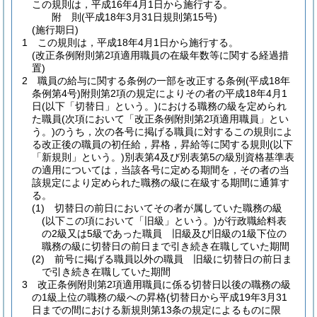
この規則は，平成16年4月1日から施行する。
附
則
(平成18年3月31日
規則第15号)
(施行期日)
1
この規則は，平成18年4月1日から施行する。
(改正条例附則第2項適用職員の在級年数等に関する経過措
置)
2
職員の給与に関する条例の一部を改正する条例
(平成18年
条例第4号)
附則第2項の規定によりその者の平成18年4月1
日
(以下「切替日」という。)
における職務の級を定められ
た職員
(次項において「改正条例附則第2項適用職員」とい
う。)
のうち，次の各号に掲げる職員に対するこの規則によ
る改正後の職員の初任給，昇格，昇給等に関する規則
(以下
「新規則」という。)
別表第4及び別表第5の級別資格基準表
の適用については，当該各号に定める期間を，その者の当
該規定により定められた職務の級に在級する期間に通算す
る。
(1)
切替日の前日においてその者が属していた職務の級
(以下この項において「旧級」という。)
が行政職給料表
の2級又は5級であった職員 旧級及び旧級の1級下位の
職務の級に切替日の前日まで引き続き在職していた期間
(2)
前号に掲げる職員以外の職員 旧級に切替日の前日ま
で引き続き在職していた期間
3
改正条例附則第2項適用職員に係る切替日以後の職務の級
の1級上位の職務の級への昇格
(切替日から平成19年3月31
日までの間における新規則第13条の規定によるものに限