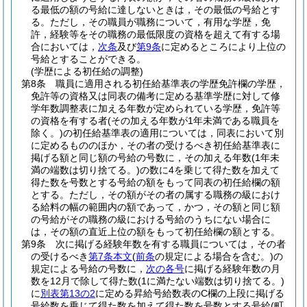
る最低の額の号給に達しないときは，その最低の号給とす
る。
ただし，その職員が職務について，有用な学歴，免
許，経験等をその職務の最低限度の資格を超えて有する場
合においては，
次条
及び
第9条
に定めるところにより上位の
号給とすることができる。
(学歴による初任給の調整)
第8条
職員に適用される初任給基準表の学歴免許欄の学歴，
免許等の資格又は同表の備考に定める基準学歴に対して修
学年数調整表に加える年数が定められている学歴，免許等
の資格を有する者
(その加える年数が1年未満である職員を
除く。)
の初任給基準表の適用については，同表において別
に定めるもののほか，その者の受けるべき初任給基準表に
掲げる額と同じ額の号給の号数に，その加える年数
(1年未
満の端数は切り捨てる。)
の数に4を乗じて得た数を加えて
得た数を号数とする号給の額をもって同表の初任給欄の額
とする。
ただし，その額がその者の属する職務の級におけ
る給料の幅の範囲内の額であって，かつ，その額と同じ額
の号給がその職務の級における号給のうちにない場合に
は，その額の直近上位の額をもって初任給欄の額とする。
第9条
次に掲げる経験年数を有する職員については，その者
の受けるべき
第7条本文
(
前条
の規定による場合を含む。)
の
規定による号給の号数に，
次の各号
に掲げる経験年数の月
数を12月で除して得た数
(1に満たない端数は切り捨てる。)
に
別表第13の2
に定める昇給号給数表のC欄の上段に掲げる
号給数を乗じて得た数を加えて得た数を号数とする号給
(町