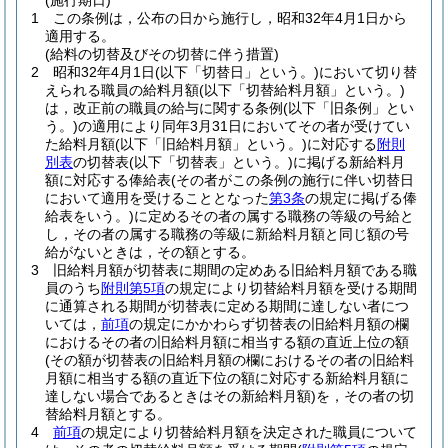
(施行期日)
1
この条例は，公布の日から施行し，昭和32年4月1日から
適用する。
(給料の切替及びその切替に伴う措置)
2
昭和32年4月1日
(以下「切替日」という。)
において切り替
えられる職員の給料月額
(以下「切替給料月額」という。)
は，改正前の職員の給与に関する条例
(以下「旧条例」とい
う。)
の適用により同年3月31日においてその者が受けてい
た給料月額
(以下「旧給料月額」という。)
に対応する
附則
別表
の切替表
(以下「切替表」という。)
に掲げる新給料月
額に対応する俸給表
(その者がこの条例の施行に伴い切替日
において適用を受けることとなった
第3条
の規定に掲げる俸
給表をいう。)
に定めるその者の属する職務の等級の号給と
し，その者の属する職務の等級に新給料月額と同じ額の号
給がないときは，その額とする。
3
旧給料月額が切替表に期間の定めある旧給料月額である職
員のうち
附則第5項
の規定により切替給料月額を受ける期間
に通算される期間が切替表に定める期間に達しない者につ
いては，
前項
の規定にかかわらず切替表の旧給料月額の欄
におけるその者の旧給料月額に相当する額の直近上位の額
(その額が切替表の旧給料月額の欄におけるその者の旧給料
月額に相当する額の直近下位の額に対応する新給料月額に
達しない場合であるときはその新給料月額)
を，その者の切
替給料月額とする。
4
前項
の規定により切替給料月額を決定された職員について