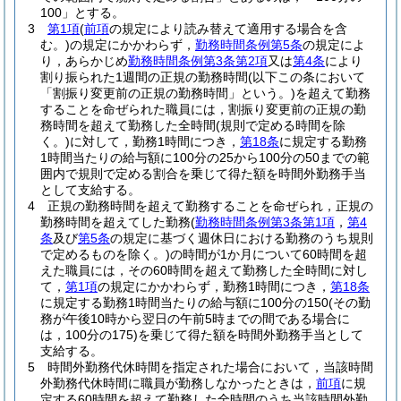
100」とする。
3
第1項
(
前項
の規定により読み替えて適用する場合を含
む。)
の規定にかかわらず，
勤務時間条例第5条
の規定によ
り，あらかじめ
勤務時間条例第3条第2項
又は
第4条
により
割り振られた1週間の正規の勤務時間
(以下この条において
「割振り変更前の正規の勤務時間」という。)
を超えて勤務
することを命ぜられた職員には，割振り変更前の正規の勤
務時間を超えて勤務した全時間
(規則で定める時間を除
く。)
に対して，勤務1時間につき，
第18条
に規定する勤務
1時間当たりの給与額に100分の25から100分の50までの範
囲内で規則で定める割合を乗じて得た額を時間外勤務手当
として支給する。
4
正規の勤務時間を超えて勤務することを命ぜられ，正規の
勤務時間を超えてした勤務
(
勤務時間条例第3条第1項
，
第4
条
及び
第5条
の規定に基づく週休日における勤務のうち規則
で定めるものを除く。)
の時間が1か月について60時間を超
えた職員には，その60時間を超えて勤務した全時間に対し
て，
第1項
の規定にかかわらず，勤務1時間につき，
第18条
に規定する勤務1時間当たりの給与額に100分の150
(その勤
務が午後10時から翌日の午前5時までの間である場合に
は，100分の175)
を乗じて得た額を時間外勤務手当として
支給する。
5
時間外勤務代休時間を指定された場合において，当該時間
外勤務代休時間に職員が勤務しなかったときは，
前項
に規
定する60時間を超えて勤務した全時間のうち当該時間外勤