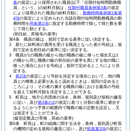
条
の規定により採用された職員
(以下「任期付短時間勤務職
員」という。)
の給料月額は，
任期付職員条例第3条
の規定
により採用された職員の給料月額に，
勤務時間条例第2条第
4項
の規定により定められた当該任期付短時間勤務職員の勤
務時間を
同条第1項
に規定する勤務時間で除して得た数を乗
じて得た額とする。
(初任給，昇格等の基準)
第4条
職員の級は，規則で定める基準に従い決定する。
2
新たに給料表の適用を受ける職員となった者の号給は，規
則で定める初任給の基準に従い決定する。
3
職員が1の職務の級から他の職務の級に移った場合又は1
の職から同じ職務の級の初任給の基準を異にする他の職に
移った場合における号給は，規則で定めるところにより決
定する。
4
前2項
の規定により号給を決定する場合において，他の職
員との権衡上必要があると認めるときは，規則の定めると
ころにより，その者の属する職務の級における最高の号給
を超えて給料月額を決定することができる。
5
町長は，地方公共団体の法令，条例，規則及び規程の趣旨
に従い，及び
第3条の2
の規定に基づく分類の基準に適合す
るようにかつ予算の範囲内で職務の級の定数を設定し，又
は改定することができる。
(級別定数及び昇格，昇給の基準)
第5条
町長は，町の組織に関する法令，条例，規則及び町長
の機関の定める規程の趣旨に従い，及び
前条第3項
の規定に