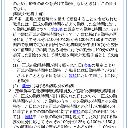
のため，療養の命令を受けて勤務しないときは，この限り
でない。
(時間外勤務手当)
第15条
正規の勤務時間を超えて勤務することを命ぜられた
職員には，正規の勤務時間を超えて勤務した全時間に対し
て勤務1時間につき，
第18条
に規定する勤務1時間当たりの
給与額に正規の勤務時間を超えてした次に掲げる勤務の区
分に応じてそれぞれ100分の125から100分の150までの範
囲内で規則で定める割合
(その勤務時間が午後10時から翌日
の午前5時までの間である場合にはその割合に100分の25を
加算した割合)
を乗じて得た額を時間外勤務手当として支給
する。
(1)
正規の勤務時間が割り振られた日
(
次条
の規定により
正規の勤務時間中に勤務した職員に休日勤務手当が支給
されることとなる日を除く。
次項
において同じ。)
におけ
る勤務
(2)
前号
に掲げる勤務以外の勤務
2
定年前再任用短時間勤務職員及び任期付短時間勤務職員
が，正規の勤務時間が割り振られた日において，正規の勤
務時間を超えてした勤務のうち，その勤務の時間とその勤
務をした日における正規の勤務時間との合計が7時間45分
に達するまでの間の勤務に対する
前項
の規定の適用につい
ては，
同項
中「正規の勤務時間を超えてした次に掲げる勤
務の区分に応じてそれぞれ100分の125から100分の150ま
での範囲内で規則で定める割合」とあるのは，「100分の