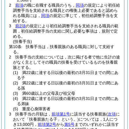
2,500円
2
前項
の職に在職する職員のうち，
同項
の規定により初任給
調整手当を支給される職員との権衡上必要であると認めら
れる職員には，
同項
の規定に準じて，初任給調整手当を支
給する。
3
前2項
の規定により初任給調整手当を支給される職員の範
囲，初任給調整手当の支給に関し必要な事項は，規則で定
める。
(扶養手当)
第10条
扶養手当は，扶養親族のある職員に対して支給す
る。
2
扶養手当の支給については，次に掲げる者で他に生計の途
がなく主としてその職員の扶養を受けているものを扶養親
族とする。
(1)
満22歳に達する日以後の最初の3月31日までの間にあ
る子
(2)
満22歳に達する日以後の最初の3月31日までの間にあ
る孫
(3)
満60歳以上の父母及び祖父母
(4)
満22歳に達する日以後の最初の3月31日までの間にあ
る弟妹
(5)
重度心身障害者
3
扶養手当の月額は，
前項第1号
に該当する扶養親族
(
次項
に
おいて「扶養親族たる子」という。)
については，1人につ
き13,000円，
前項第2号
から
第5号
までのいずれかに該当す