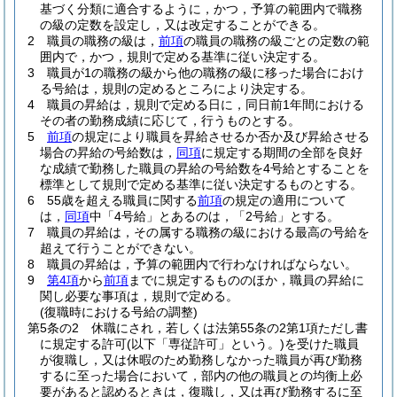
基づく分類に適合するように，かつ，予算の範囲内で職務
の級の定数を設定し，又は改定することができる。
2
職員の職務の級は，
前項
の職員の職務の級ごとの定数の範
囲内で，かつ，規則で定める基準に従い決定する。
3
職員が1の職務の級から他の職務の級に移った場合におけ
る号給は，規則の定めるところにより決定する。
4
職員の昇給は，規則で定める日に，同日前1年間における
その者の勤務成績に応じて，行うものとする。
5
前項
の規定により職員を昇給させるか否か及び昇給させる
場合の昇給の号給数は，
同項
に規定する期間の全部を良好
な成績で勤務した職員の昇給の号給数を4号給とすることを
標準として規則で定める基準に従い決定するものとする。
6
55歳を超える職員に関する
前項
の規定の適用について
は，
同項
中「4号給」とあるのは，「2号給」とする。
7
職員の昇給は，その属する職務の級における最高の号給を
超えて行うことができない。
8
職員の昇給は，予算の範囲内で行わなければならない。
9
第4項
から
前項
までに規定するもののほか，職員の昇給に
関し必要な事項は，規則で定める。
(復職時における号給の調整)
第5条の2
休職にされ，若しくは法第55条の2第1項ただし書
に規定する許可
(以下「専従許可」という。)
を受けた職員
が復職し，又は休暇のため勤務しなかった職員が再び勤務
するに至った場合において，部内の他の職員との均衡上必
要があると認めるときは，復職し，又は再び勤務するに至