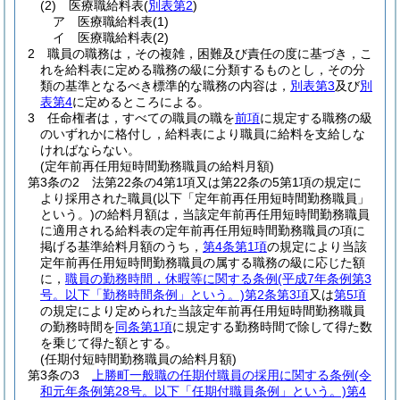
(2)
医療職給料表
(
別表第2
)
ア
医療職給料表
(1)
イ
医療職給料表
(2)
2
職員の職務は，その複雑，困難及び責任の度に基づき，こ
れを給料表に定める職務の級に分類するものとし，その分
類の基準となるべき標準的な職務の内容は，
別表第3
及び
別
表第4
に定めるところによる。
3
任命権者は，すべての職員の職を
前項
に規定する職務の級
のいずれかに格付し，給料表により職員に給料を支給しな
ければならない。
(定年前再任用短時間勤務職員の給料月額)
第3条の2
法第22条の4第1項又は第22条の5第1項の規定に
より採用された職員
(以下「定年前再任用短時間勤務職員」
という。)
の給料月額は，当該定年前再任用短時間勤務職員
に適用される給料表の定年前再任用短時間勤務職員の項に
掲げる基準給料月額のうち，
第4条第1項
の規定により当該
定年前再任用短時間勤務職員の属する職務の級に応じた額
に，
職員の勤務時間，休暇等に関する条例
(平成7年条例第3
号。以下「勤務時間条例」という。)
第2条第3項
又は
第5項
の規定により定められた当該定年前再任用短時間勤務職員
の勤務時間を
同条第1項
に規定する勤務時間で除して得た数
を乗じて得た額とする。
(任期付短時間勤務職員の給料月額)
第3条の3
上勝町一般職の任期付職員の採用に関する条例
(令
和元年条例第28号。以下「任期付職員条例」という。)
第4