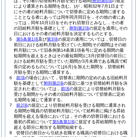
は，その者の切替給料月額を受ける期間
(
附則第5項
の規定
により通算される期間を含む。)
が，昭和32年7月1日まで
にその者の給料月額について切替表に定める期間に達する
こととなる者にあっては同年同月同日を，その他の者にあ
っては，同年10月1日をそれぞれ切替日とみなし，その者
の旧給料月額を基礎として，
附則第2項
の規定を適用しその
日におけるその者の給料月額を決定するものとする。
5
第5条第1項
及び
第3項
の規定の適用については，切替日の
前日における給料月額を受けていた期間
(その期間はその給
料月額について旧条例第14条第1項各号に定める期間の最
短期間を超えるときはその最短期間)
に3月
(切替日の前日に
おける給料月額を受けていた期間が3月未満である職員で町
長の定めるものについては6月)
を加えた期間を，切替給料
月額を受ける期間に通算する。
6
前項
の場合において，切替表に期間の定めのある旧給料月
額を基礎として
附則第2項
の規定に基づき切替給料月額を決
定された者については，
前項
の規定により切替給料月額を
受ける期間からその者の旧給料月額について切替表に定め
る期間を減じて通算する。
7
前2項
の規定により切替給料月額を受ける期間に通算され
る期間が職員の切替給料月額について給料表に掲げる昇給
期間を超える場合においては，その者の切替日後における
最初の昇給について
第5条第1項
に規定する昇給期間をその
超える部分に相当する期間短縮する。
8
切替日の前日から引続き在職する職員の切替日における職