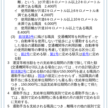
離」という。)
が片道1キロメートル以上2キロメートル
未満である職員 2,400円
イ
使用距離が片道2キロメートル以上6キロメートル未
満である職員 4,200円
ウ
使用距離が片道6キロメートル以上10キロメートル
未満である職員 6,000円
エ
使用距離が片道10キロメートル以上である職員
8,400円
(3)
前項第3号
に掲げる職員 交通機関等を利用せず，か
つ，自動車等を使用しないで徒歩により通勤するものと
した場合の通勤距離，交通機関等の利用距離，自動車等
の使用距離等の事情を考慮して規則で定める区分に応
じ，
前2号
に定める額，
第1号
に定める額又は
前号
に定め
る額
3
運賃等相当額をその支給単位期間の月数で除して得た額
(交通機関等が2以上ある場合においては，その合計額)
及び
前項第2号
に定める額の合計額が150,000円を超える職員の
通勤手当の額は，
同項
の規定にかかわらず，当該職員の通
勤手当に係る支給単位期間のうち最も長い支給単位期間に
つき，150,000円に当該支給単位期間の月数を乗じて得た
額とする。
4
通勤手当は，支給単位期間
(規則で定める通勤手当にあっ
ては，規則で定める期間)
に係る最初の月の規則で定める日
に支給する。
5
通勤手当を支給される職員につき，離職その他の規則で定