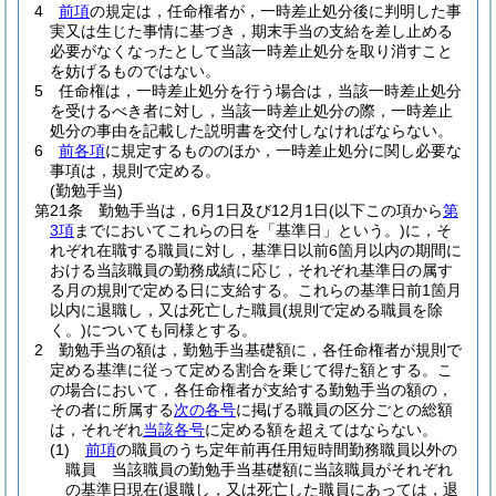
4
前項
の規定は，任命権者が，一時差止処分後に判明した事
実又は生じた事情に基づき，期末手当の支給を差し止める
必要がなくなったとして当該一時差止処分を取り消すこと
を妨げるものではない。
5
任命権は，一時差止処分を行う場合は，当該一時差止処分
を受けるべき者に対し，当該一時差止処分の際，一時差止
処分の事由を記載した説明書を交付しなければならない。
6
前各項
に規定するもののほか，一時差止処分に関し必要な
事項は，規則で定める。
(勤勉手当)
第21条
勤勉手当は，6月1日及び12月1日
(以下この項から
第
3項
までにおいてこれらの日を「基準日」という。)
に，そ
れぞれ在職する職員に対し，基準日以前6箇月以内の期間に
おける当該職員の勤務成績に応じ，それぞれ基準日の属す
る月の規則で定める日に支給する。
これらの基準日前1箇月
以内に退職し，又は死亡した職員
(規則で定める職員を除
く。)
についても同様とする。
2
勤勉手当の額は，勤勉手当基礎額に，各任命権者が規則で
定める基準に従って定める割合を乗じて得た額とする。
こ
の場合において，各任命権者が支給する勤勉手当の額の，
その者に所属する
次の各号
に掲げる職員の区分ごとの総額
は，それぞれ
当該各号
に定める額を超えてはならない。
(1)
前項
の職員のうち定年前再任用短時間勤務職員以外の
職員 当該職員の勤勉手当基礎額に当該職員がそれぞれ
の基準日現在
(退職し，又は死亡した職員にあっては，退