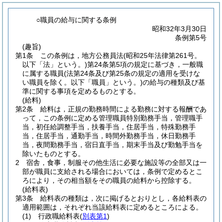
○職員の給与に関する条例
昭和32年3月30日
条例第5号
(趣旨)
第1条
この条例は，地方公務員法
(昭和25年法律第261号。
以下「法」という。)
第24条第5項の規定に基づき，一般職
に属する職員
(法第24条及び第25条の規定の適用を受けな
い職員を除く。以下「職員」という。)
の給与の種類及び基
準に関する事項を定めるものとする。
(給料)
第2条
給料は，正規の勤務時間による勤務に対する報酬であ
って，この条例に定める管理職員特別勤務手当，管理職手
当，初任給調整手当，扶養手当，住居手当，特殊勤務手
当，住居手当，通勤手当，時間外勤務手当，休日勤務手
当，夜間勤務手当，宿日直手当，期末手当及び勤勉手当を
除いたものとする。
2
宿舎，食事，制服その他生活に必要な施設等の全部又は一
部が職員に支給される場合においては，条例で定めるとこ
ろにより，その相当額をその職員の給料から控除する。
(給料表)
第3条
給料表の種類は，次に掲げるとおりとし，各給料表の
適用範囲は，それぞれ当該給料表に定めるところによる。
(1)
行政職給料表
(
別表第1
)