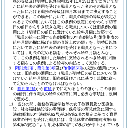
務の等級及び切替日以降昭和32年11月19日までにおいて新
たに給料表の適用を受ける職員となった者のその職員とな
った日における職務の等級は同月20日までに決定すること
ができる。
この場合において，職員の職務の等級が決定さ
れるまでの間においてはこの条例の規定にかかわらず切替
日の前日から引き続き在職する職員については旧条例の適
用により切替日の前日に受けていた給料月額に対応する
「職員の給与に関する条例
(昭和30年条例第5号)
附則別表の
給料月額の欄に掲げる額の直近上位の額」を，切替日以降
において新たに給料表の適用を受ける職員となった者につ
いては，町長の定める額を，それぞれ給料月額とみなし
て，この条例を適用した場合に支給されるべき給与に相当
する額をこの条例による給与の内払として支給する。
9
附則第2項
，
附則第3項
及び
附則第5項
の規定の適用につい
ては，旧条例の適用により職員が切替日の前日において受
けていた給料月額は，旧条例及びこれに基づく規則に従っ
て定められたものでなければならない。
10
附則第2項
から
前項
までに定めるもののほか，この条例
の施行に伴う職員の給料の切替に関し必要な事項は，規則
で定める。
11
当分の間，義務教育諸学校等の女子教職員及び医療施
設，社会福祉施設等の看護師，保母等の育児休業に関する
法律
(昭和50年法律第62号)
第3条第2項の規定に基づく育児
休業の許可を受けた職員には，育児休業の期間
(同法第5条
第4項の規定により育児休業の許可の効力が停止されている