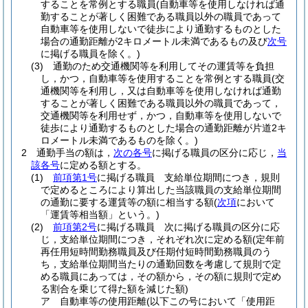
することを常例とする職員
(自動車等を使用しなければ通
勤することが著しく困難である職員以外の職員であって
自動車等を使用しないで徒歩により通勤するものとした
場合の通勤距離が2キロメートル未満であるもの及び
次号
に掲げる職員を除く。)
(3)
通勤のため交通機関等を利用してその運賃等を負担
し，かつ，自動車等を使用することを常例とする職員
(交
通機関等を利用し，又は自動車等を使用しなければ通勤
することが著しく困難である職員以外の職員であって，
交通機関等を利用せず，かつ，自動車等を使用しないで
徒歩により通勤するものとした場合の通勤距離が片道2キ
ロメートル未満であるものを除く。)
2
通勤手当の額は，
次の各号
に掲げる職員の区分に応じ，
当
該各号
に定める額とする。
(1)
前項第1号
に掲げる職員 支給単位期間につき，規則
で定めるところにより算出した当該職員の支給単位期間
の通勤に要する運賃等の額に相当する額
(
次項
において
「運賃等相当額」という。)
(2)
前項第2号
に掲げる職員 次に掲げる職員の区分に応
じ，支給単位期間につき，それぞれ次に定める額
(定年前
再任用短時間勤務職員及び任期付短時間勤務職員のう
ち，支給単位期間当たりの通勤回数を考慮して規則で定
める職員にあっては，その額から，その額に規則で定め
る割合を乗じて得た額を減じた額)
ア
自動車等の使用距離
(以下この号において「使用距