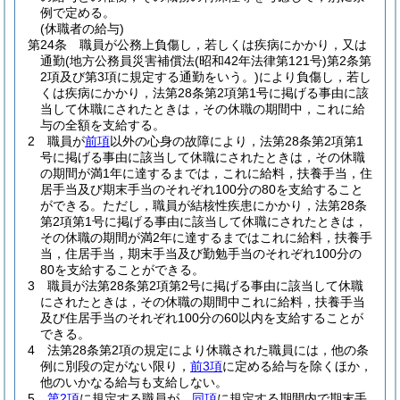
例で定める。
(休職者の給与)
第24条
職員が公務上負傷し，若しくは疾病にかかり，又は
通勤
(地方公務員災害補償法
(昭和42年法律第121号)
第2条第
2項及び第3項に規定する通勤をいう。)
により負傷し，若し
くは疾病にかかり，法第28条第2項第1号に掲げる事由に該
当して休職にされたときは，その休職の期間中，これに給
与の全額を支給する。
2
職員が
前項
以外の心身の故障により，法第28条第2項第1
号に掲げる事由に該当して休職にされたときは，その休職
の期間が満1年に達するまでは，これに給料，扶養手当，住
居手当及び期末手当のそれぞれ100分の80を支給すること
ができる。
ただし，職員が結核性疾患にかかり，法第28条
第2項第1号に掲げる事由に該当して休職にされたときは，
その休職の期間が満2年に達するまではこれに給料，扶養手
当，住居手当，期末手当及び勤勉手当のそれぞれ100分の
80を支給することができる。
3
職員が法第28条第2項第2号に掲げる事由に該当して休職
にされたときは，その休職の期間中これに給料，扶養手当
及び住居手当のそれぞれ100分の60以内を支給することが
できる。
4
法第28条第2項の規定により休職された職員には，他の条
例に別段の定がない限り，
前3項
に定める給与を除くほか，
他のいかなる給与も支給しない。
5
第2項
に規定する職員が，
同項
に規定する期間内で期末手