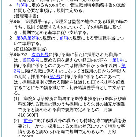
4
前3項
に定めるもののほか，管理職員特別勤務手当の支給
に関し必要な事項は，規則で定める。
(管理職手当)
第9条
管理職手当は，管理又は監督の地位にある職員の職の
うち，規則で指定するものについて，その特殊性に基づ
き，規則で定める基準に従い支給する。
2
第8条第2項
の規定は，
前項
の規定による管理職手当につ
いて準用する。
(初任給調整手当)
第9条の2
次の各号
に掲げる職に新たに採用された職員に
は，
当該各号
に定める額を超えない範囲内の額を，
第1号
に
掲げる職に係るものにあっては採用の日から35年以内，
第
2号
に掲げる職に係るものにあっては採用の日から5年以内
の期間，採用の日
(
第1号
に掲げる職に係るものにあって
は，採用後規則で定める期間を経過した日)
から1年を経過
するごとにその額を減じて，初任給調整手当として支給す
る。
(1)
病院又は診療所に勤務する医療事務を行う医師及び歯
科医師たる職員の職のうち採用による欠員の補充が困難
であると認められる職で規則で定めるもの 月額
416,600円
(2)
前号
に掲げる職以外の職のうち特殊な専門的知識を必
要とし，かつ，採用による欠員の補充について特別な事
情があると認められる職で規則で定めるもの 月額