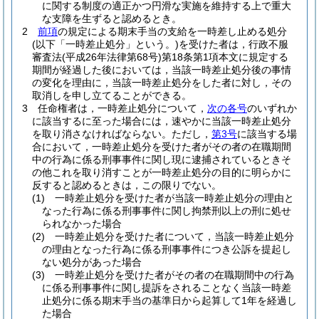
に関する制度の適正かつ円滑な実施を維持する上で重大
な支障を生ずると認めるとき。
2
前項
の規定による期末手当の支給を一時差し止める処分
(以下「一時差止処分」という。)
を受けた者は，行政不服
審査法
(平成26年法律第68号)
第18条第1項本文に規定する
期間が経過した後においては，当該一時差止処分後の事情
の変化を理由に，当該一時差止処分をした者に対し，その
取消しを申し立てることができる。
3
任命権者は，一時差止処分について，
次の各号
のいずれか
に該当するに至った場合には，速やかに当該一時差止処分
を取り消さなければならない。
ただし，
第3号
に該当する場
合において，一時差止処分を受けた者がその者の在職期間
中の行為に係る刑事事件に関し現に逮捕されているときそ
の他これを取り消すことが一時差止処分の目的に明らかに
反すると認めるときは，この限りでない。
(1)
一時差止処分を受けた者が当該一時差止処分の理由と
なった行為に係る刑事事件に関し拘禁刑以上の刑に処せ
られなかった場合
(2)
一時差止処分を受けた者について，当該一時差止処分
の理由となった行為に係る刑事事件につき公訴を提起し
ない処分があった場合
(3)
一時差止処分を受けた者がその者の在職期間中の行為
に係る刑事事件に関し提訴をされることなく当該一時差
止処分に係る期末手当の基準日から起算して1年を経過し
た場合