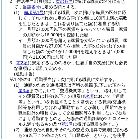
2
住居手当の月額は，
次の各号
に掲げる職員の区分に応じ
て，
当該各号
に定める額とする。
(1)
前項第1号
に掲げる職員 次に掲げる職員の区分に応
じて，それぞれ次に定める額
(その額に100円未満の端数
を生じたときは，これを切り捨てた額)
に相当する額
ア
月額27,000円以下の家賃を支払っている職員 家賃
の月額から16,000円を控除した額
イ
月額27,000円を超える家賃を支払っている職員 家
賃の月額から27,000円を控除した額の2分の1
(その控
除した額の2分の1が17,000円を超えるときは17,000
円)
を11,000円に加算した額
3
前2項
に規定するもののほか，住居手当の支給に関し必要
な事項は，規則で定める。
(通勤手当)
第12条の3
通勤手当は，次に掲げる職員に支給する。
(1)
通勤のため交通機関又は有料の道路
(以下この項から
第3項
までにおいて「交通機関等」という。)
を利用して
その運賃又は料金
(以下この項及び
次項
において「運賃
等」という。)
を負担することを常例とする職員
(交通機
関等を利用しなければ通勤することが著しく困難である
職員以外の職員であって交通機関等を利用しないで徒歩
により通勤するものとした場合の通勤距離が2キロメート
ル未満であるもの及び
第3号
に掲げる職員を除く。)
(2)
通勤のため自動車その他の交通の用具で規則に定める
もの
(以下この条において「自動車等」という。)
を使用