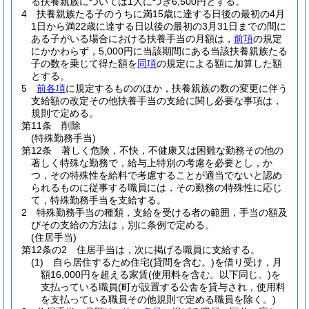
る扶養親族については1人につき6,500円とする。
4
扶養親族たる子のうちに満15歳に達する日後の最初の4月
1日から満22歳に達する日以後の最初の3月31日までの間に
ある子がいる場合における扶養手当の月額は，
前項
の規定
にかかわらず，5,000円に当該期間にある当該扶養親族たる
子の数を乗じて得た額を
同項
の規定による額に加算した額
とする。
5
前各項
に規定するもののほか，扶養親族の数の変更に伴う
支給額の改定その他扶養手当の支給に関し必要な事項は，
規則で定める。
第11条
削除
(特殊勤務手当)
第12条
著しく危険，不快，不健康又は困難な勤務その他の
著しく特殊な勤務で，給与上特別の考慮を必要とし，か
つ，その特殊性を給料で考慮することが適当でないと認め
られるものに従事する職員には，その勤務の特殊性に応じ
て，特殊勤務手当を支給する。
2
特殊勤務手当の種類，支給を受ける者の範囲，手当の額及
びその支給の方法は，別に条例で定める。
(住居手当)
第12条の2
住居手当は，次に掲げる職員に支給する。
(1)
自ら居住するため住宅
(貸間を含む。)
を借り受け，月
額16,000円を超える家賃
(使用料を含む。以下同じ。)
を
支払っている職員
(町が設置する公舎を貸与され，使用料
を支払っている職員その他規則で定める職員を除く。)