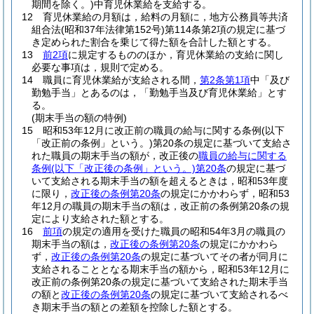
期間を除く。)
中育児休業給を支給する。
12
育児休業給の月額は，給料の月額に，地方公務員等共済
組合法
(昭和37年法律第152号)
第114条第2項の規定に基づ
き定められた割合を乗じて得た額を合計した額とする。
13
前2項
に規定するもののほか，育児休業給の支給に関し
必要な事項は，規則で定める。
14
職員に育児休業給が支給される間，
第2条第1項
中「及び
勤勉手当」とあるのは，「勤勉手当及び育児休業給」とす
る。
(期末手当の額の特例)
15
昭和53年12月に改正前の職員の給与に関する条例
(以下
「改正前の条例」という。)
第20条の規定に基づいて支給さ
れた職員の期末手当の額が，改正後の
職員の給与に関する
条例
(以下「改正後の条例」という。)
第20条
の規定に基づ
いて支給される期末手当の額を超えるときは，昭和53年度
に限り，
改正後の条例第20条
の規定にかかわらず，昭和53
年12月の職員の期末手当の額は，改正前の条例第20条の規
定により支給された額とする。
16
前項
の規定の適用を受けた職員の昭和54年3月の職員の
期末手当の額は，
改正後の条例第20条
の規定にかかわら
ず，
改正後の条例第20条
の規定に基づいてその者が同月に
支給されることとなる期末手当の額から，昭和53年12月に
改正前の条例第20条の規定に基づいて支給された期末手当
の額と
改正後の条例第20条
の規定に基づいて支給されるべ
き期末手当の額との差額を控除した額とする。