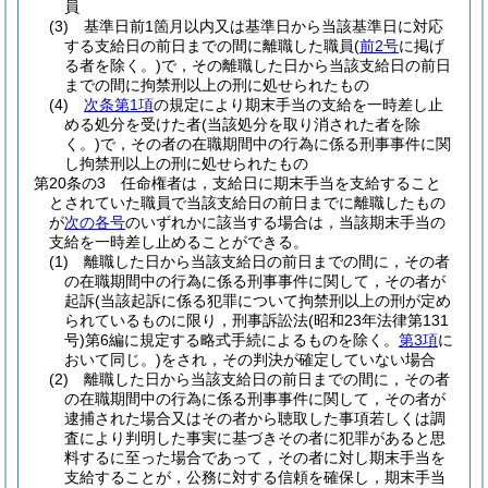
員
(3)
基準日前1箇月以内又は基準日から当該基準日に対応
する支給日の前日までの間に離職した職員
(
前2号
に掲げ
る者を除く。)
で，その離職した日から当該支給日の前日
までの間に拘禁刑以上の刑に処せられたもの
(4)
次条第1項
の規定により期末手当の支給を一時差し止
める処分を受けた者
(当該処分を取り消された者を除
く。)
で，その者の在職期間中の行為に係る刑事事件に関
し拘禁刑以上の刑に処せられたもの
第20条の3
任命権者は，支給日に期末手当を支給すること
とされていた職員で当該支給日の前日までに離職したもの
が
次の各号
のいずれかに該当する場合は，当該期末手当の
支給を一時差し止めることができる。
(1)
離職した日から当該支給日の前日までの間に，その者
の在職期間中の行為に係る刑事事件に関して，その者が
起訴
(当該起訴に係る犯罪について拘禁刑以上の刑が定め
られているものに限り，刑事訴訟法
(昭和23年法律第131
号)
第6編に規定する略式手続によるものを除く。
第3項
に
おいて同じ。)
をされ，その判決が確定していない場合
(2)
離職した日から当該支給日の前日までの間に，その者
の在職期間中の行為に係る刑事事件に関して，その者が
逮捕された場合又はその者から聴取した事項若しくは調
査により判明した事実に基づきその者に犯罪があると思
料するに至った場合であって，その者に対し期末手当を
支給することが，公務に対する信頼を確保し，期末手当