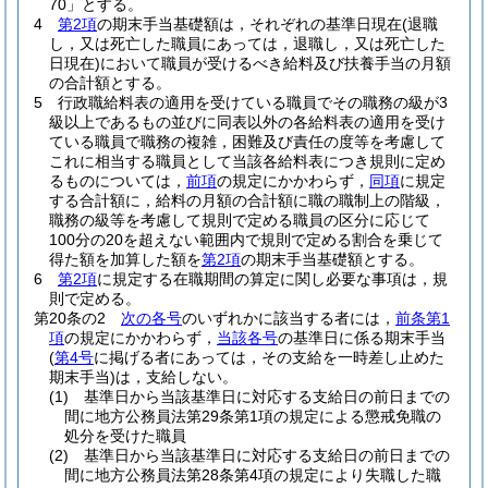
70」とする。
4
第2項
の期末手当基礎額は，それぞれの基準日現在
(退職
し，又は死亡した職員にあっては，退職し，又は死亡した
日現在)
において職員が受けるべき給料及び扶養手当の月額
の合計額とする。
5
行政職給料表の適用を受けている職員でその職務の級が3
級以上であるもの並びに同表以外の各給料表の適用を受け
ている職員で職務の複雑，困難及び責任の度等を考慮して
これに相当する職員として当該各給料表につき規則に定め
るものについては，
前項
の規定にかかわらず，
同項
に規定
する合計額に，給料の月額の合計額に職の職制上の階級，
職務の級等を考慮して規則で定める職員の区分に応じて
100分の20を超えない範囲内で規則で定める割合を乗じて
得た額を加算した額を
第2項
の期末手当基礎額とする。
6
第2項
に規定する在職期間の算定に関し必要な事項は，規
則で定める。
第20条の2
次の各号
のいずれかに該当する者には，
前条第1
項
の規定にかかわらず，
当該各号
の基準日に係る期末手当
(
第4号
に掲げる者にあっては，その支給を一時差し止めた
期末手当)
は，支給しない。
(1)
基準日から当該基準日に対応する支給日の前日までの
間に地方公務員法第29条第1項の規定による懲戒免職の
処分を受けた職員
(2)
基準日から当該基準日に対応する支給日の前日までの
間に地方公務員法第28条第4項の規定により失職した職