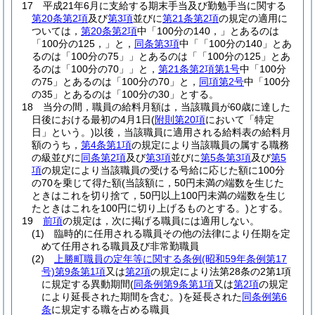
17
平成21年6月に支給する期末手当及び勤勉手当に関する
第20条第2項
及び
第3項
並びに
第21条第2項
の規定の適用に
ついては，
第20条第2項
中「100分の140，」とあるのは
「100分の125，」と，
同条第3項
中「「100分の140」とあ
るのは「100分の75」」とあるのは「「100分の125」とあ
るのは「100分の70」」と，
第21条第2項第1号
中「100分
の75」とあるのは「100分の70」と，
同項第2号
中「100分
の35」とあるのは「100分の30」とする。
18
当分の間，職員の給料月額は，当該職員が60歳に達した
日後における最初の4月1日
(
附則第20項
において「特定
日」という。)
以後，当該職員に適用される給料表の給料月
額のうち，
第4条第1項
の規定により当該職員の属する職務
の級並びに
同条第2項
及び
第3項
並びに
第5条第3項
及び
第5
項
の規定により当該職員の受ける号給に応じた額に100分
の70を乗じて得た額
(当該額に，50円未満の端数を生じた
ときはこれを切り捨て，50円以上100円未満の端数を生じ
たときはこれを100円に切り上げるものとする。)
とする。
19
前項
の規定は，次に掲げる職員には適用しない。
(1)
臨時的に任用される職員その他の法律により任期を定
めて任用される職員及び非常勤職員
(2)
上勝町職員の定年等に関する条例
(昭和59年条例第17
号)
第9条第1項
又は
第2項
の規定により法第28条の2第1項
に規定する異動期間
(
同条例第9条第1項
又は
第2項
の規定
により延長された期間を含む。)
を延長された
同条例第6
条
に規定する職を占める職員