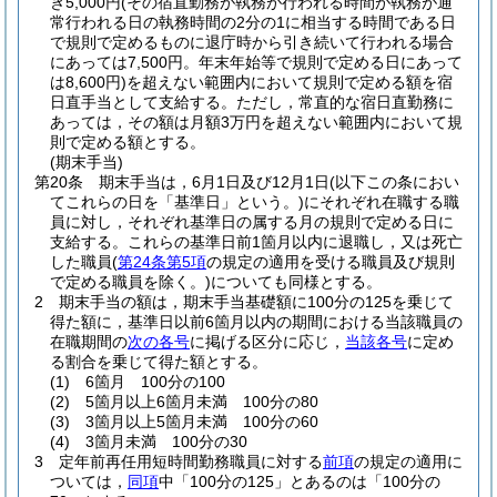
き5,000円
(その宿直勤務が執務が行われる時間が執務が通
常行われる日の執務時間の2分の1に相当する時間である日
で規則で定めるものに退庁時から引き続いて行われる場合
にあっては7,500円。年末年始等で規則で定める日にあって
は8,600円)
を超えない範囲内において規則で定める額を宿
日直手当として支給する。
ただし，常直的な宿日直勤務に
あっては，その額は月額3万円を超えない範囲内において規
則で定める額とする。
(期末手当)
第20条
期末手当は，6月1日及び12月1日
(以下この条におい
てこれらの日を「基準日」という。)
にそれぞれ在職する職
員に対し，それぞれ基準日の属する月の規則で定める日に
支給する。
これらの基準日前1箇月以内に退職し，又は死亡
した職員
(
第24条第5項
の規定の適用を受ける職員及び規則
で定める職員を除く。)
についても同様とする。
2
期末手当の額は，期末手当基礎額に100分の125を乗じて
得た額に，基準日以前6箇月以内の期間における当該職員の
在職期間の
次の各号
に掲げる区分に応じ，
当該各号
に定め
る割合を乗じて得た額とする。
(1)
6箇月 100分の100
(2)
5箇月以上6箇月未満 100分の80
(3)
3箇月以上5箇月未満 100分の60
(4)
3箇月未満 100分の30
3
定年前再任用短時間勤務職員に対する
前項
の規定の適用に
ついては，
同項
中「100分の125」とあるのは「100分の