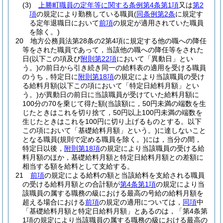
(3)
上勝町職員の定年等に関する条例第4条第1項
又は
第2
項
の規定により勤務している職員
(
同条例第2条
に規定す
る定年退職日において
前項
の規定が適用されていた職員
を除く。)
20
地方公務員法第28条の2第4項に規定する他の職への降任
等をされた職員であって，当該他の職への降任等をされた
日
(以下この項及び
附則第22項
において「異動日」とい
う。)
の前日から引き続き同一の給料表の適用を受ける職員
のうち，特定日に
附則第18項
の規定により当該職員の受け
る給料月額
(以下この項において「特定日給料月額」とい
う。)
が異動日の前日に当該職員が受けていた給料月額に
100分の70を乗じて得た額
(当該額に，50円未満の端数を生
じたときはこれを切り捨て，50円以上100円未満の端数を
生じたときはこれを100円に切り上げるものとする。以下
この項において「基礎給料月額」という。)
に達しないこと
となる職員
(規則で定める職員を除く。)
には，当分の間，
特定日以後，
附則第18項
の規定により当該職員の受ける給
料月額のほか，基礎給料月額と特定日給料月額との差額に
相当する額を給料として支給する。
21
前項
の規定による給料の額と当該給料を支給される職員
の受ける給料月額との合計額が
第4条第1項
の規定により当
該職員の属する職務の級における最高の号給の給料月額を
超える場合における
前項
の規定の適用については，
同項
中
「基礎給料月額と特定日給料月額」とあるのは，「第4条第
1項の規定により当該職員の属する職務の級における最高の