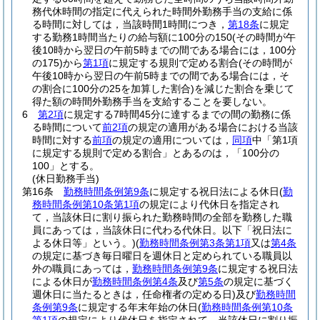
務代休時間の指定に代えられた時間外勤務手当の支給に係
る時間に対しては，当該時間1時間につき，
第18条
に規定
する勤務1時間当たりの給与額に100分の150
(その時間が午
後10時から翌日の午前5時までの間である場合には，100分
の175)
から
第1項
に規定する規則で定める割合
(その時間が
午後10時から翌日の午前5時までの間である場合には，そ
の割合に100分の25を加算した割合)
を減じた割合を乗じて
得た額の時間外勤務手当を支給することを要しない。
6
第2項
に規定する7時間45分に達するまでの間の勤務に係
る時間について
前2項
の規定の適用がある場合における当該
時間に対する
前項
の規定の適用については，
同項
中「第1項
に規定する規則で定める割合」とあるのは，「100分の
100」とする。
(休日勤務手当)
第16条
勤務時間条例第9条
に規定する祝日法による休日
(
勤
務時間条例第10条第1項
の規定により代休日を指定され
て，当該休日に割り振られた勤務時間の全部を勤務した職
員にあっては，当該休日に代わる代休日。以下「祝日法に
よる休日等」という。)
(
勤務時間条例第3条第1項
又は
第4条
の規定に基づき毎日曜日を週休日と定められている職員以
外の職員にあっては，
勤務時間条例第9条
に規定する祝日法
による休日が
勤務時間条例第4条
及び
第5条
の規定に基づく
週休日に当たるときは，任命権者の定める日)
及び
勤務時間
条例第9条
に規定する年末年始の休日
(
勤務時間条例第10条