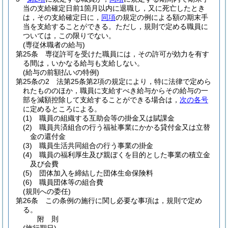
当の支給確定日前1箇月以内に退職し，又に死亡したとき
は，その支給確定日に，
同項
の規定の例による額の期末手
当を支給することができる。
ただし，規則で定める職員に
ついては，この限りでない。
(専従休職者の給与)
第25条
専従許可を受けた職員には，その許可が効力を有す
る間は，いかなる給与も支給しない。
(給与の前額払いの特例)
第25条の2
法第25条第2項の規定により，特に法律で定めら
れたもののほか，職員に支給すべき給与からその給与の一
部を減額控除して支給することができる場合は，
次の各号
に定めるところによる。
(1)
職員の組織する互助会等の掛金又は賦課金
(2)
職員共済組合の行う福祉事業にかかる貸付金又は立替
金の還付金
(3)
職員生活共同組合の行う事業の掛金
(4)
職員の福利厚生及び親ぼくを目的とした事業の積立金
及び会費
(5)
団体加入を締結した団体生命保険料
(6)
職員団体等の組合費
(規則への委任)
第26条
この条例の施行に関し必要な事項は，規則で定め
る。
附
則