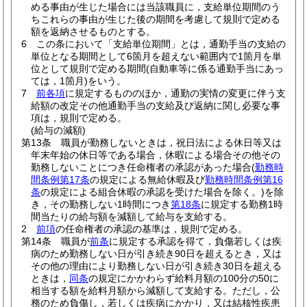
める事由が生じた場合には当該職員に，支給単位期間のう
ちこれらの事由が生じた後の期間を考慮して規則で定める
額を返納させるものとする。
6
この条において「支給単位期間」とは，通勤手当の支給の
単位となる期間として6箇月を超えない範囲内で1箇月を単
位として規則で定める期間
(自動車等に係る通勤手当にあっ
ては，1箇月)
をいう。
7
前各項
に規定するもののほか，通勤の実情の変更に伴う支
給額の改定その他通勤手当の支給及び返納に関し必要な事
項は，規則で定める。
(給与の減額)
第13条
職員が勤務しないときは，祝日法による休日等又は
年末年始の休日等である場合，休暇による場合その他その
勤務しないことにつき任命権者の承認があった場合
(
勤務時
間条例第17条
の規定による無給休暇及び
勤務時間条例第16
条
の規定による組合休暇の承認を受けた場合を除く。)
を除
き，その勤務しない1時間につき
第18条
に規定する勤務1時
間当たりの給与額を減額して給与を支給する。
2
前項
の任命権者の承認の基準は，規則で定める。
第14条
職員が
前条
に規定する承認を得て，負傷若しくは疾
病のため勤務しない日が引き続き90日を超えるとき，又は
その他の理由により勤務しない日が引き続き30日を超える
ときは，
同条
の規定にかかわらず給料月額の100分の50に
相当する額を給料月額から減額して支給する。
ただし，公
務のため負傷し，若しくは疾病にかかり，又は結核性疾患