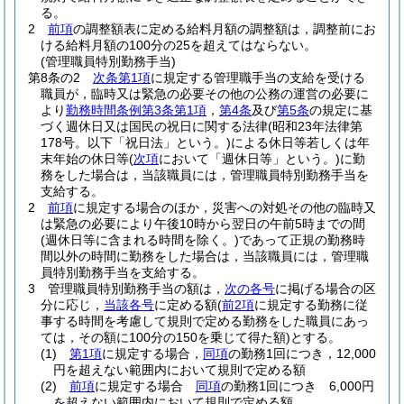
る。
2
前項
の調整額表に定める給料月額の調整額は，調整前にお
ける給料月額の100分の25を超えてはならない。
(管理職員特別勤務手当)
第8条の2
次条第1項
に規定する管理職手当の支給を受ける
職員が，臨時又は緊急の必要その他の公務の運営の必要に
より
勤務時間条例第3条第1項
，
第4条
及び
第5条
の規定に基
づく週休日又は国民の祝日に関する法律
(昭和23年法律第
178号。以下「祝日法」という。)
による休日等若しくは年
末年始の休日等
(
次項
において「週休日等」という。)
に勤
務をした場合は，当該職員には，管理職員特別勤務手当を
支給する。
2
前項
に規定する場合のほか，災害への対処その他の臨時又
は緊急の必要により午後10時から翌日の午前5時までの間
(週休日等に含まれる時間を除く。)
であって正規の勤務時
間以外の時間に勤務をした場合は，当該職員には，管理職
員特別勤務手当を支給する。
3
管理職員特別勤務手当の額は，
次の各号
に掲げる場合の区
分に応じ，
当該各号
に定める額
(
前2項
に規定する勤務に従
事する時間を考慮して規則で定める勤務をした職員にあっ
ては，その額に100分の150を乗じて得た額)
とする。
(1)
第1項
に規定する場合，
同項
の勤務1回につき，12,000
円を超えない範囲内において規則で定める額
(2)
前項
に規定する場合
同項
の勤務1回につき 6,000円
を超えない範囲内において規則で定める額