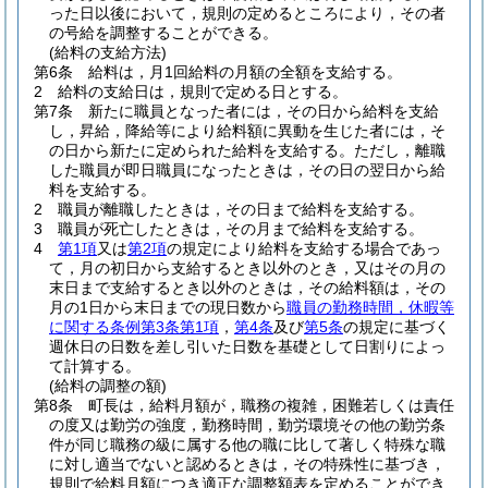
った日以後において，規則の定めるところにより，その者
の号給を調整することができる。
(給料の支給方法)
第6条
給料は，月1回給料の月額の全額を支給する。
2
給料の支給日は，規則で定める日とする。
第7条
新たに職員となった者には，その日から給料を支給
し，昇給，降給等により給料額に異動を生じた者には，そ
の日から新たに定められた給料を支給する。
ただし，離職
した職員が即日職員になったときは，その日の翌日から給
料を支給する。
2
職員が離職したときは，その日まで給料を支給する。
3
職員が死亡したときは，その月まで給料を支給する。
4
第1項
又は
第2項
の規定により給料を支給する場合であっ
て，月の初日から支給するとき以外のとき，又はその月の
末日まで支給するとき以外のときは，その給料額は，その
月の1日から末日までの現日数から
職員の勤務時間，休暇等
に関する条例第3条第1項
，
第4条
及び
第5条
の規定に基づく
週休日の日数を差し引いた日数を基礎として日割りによっ
て計算する。
(給料の調整の額)
第8条
町長は，給料月額が，職務の複雑，困難若しくは責任
の度又は勤労の強度，勤務時間，勤労環境その他の勤労条
件が同じ職務の級に属する他の職に比して著しく特殊な職
に対し適当でないと認めるときは，その特殊性に基づき，
規則で給料月額につき適正な調整額表を定めることができ