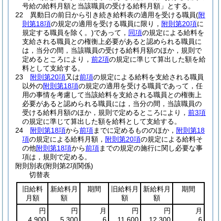
号給の給料月額と当該職員の受ける給料月額」とする。
22
異動日の前日から引き続き給料表の適用を受ける職員
(
附
則第18項
の規定の適用を受ける職員に限り，
附則第20項
に
規定する職員を除く。)
であって，
同項
の規定による給料を
支給される職員との権衡上必要があると認められる職員に
は，当分の間，当該職員の受ける給料月額のほか，規則で
定めるところにより，
前2項
の規定に準じて算出した額を給
料として支給する。
23
附則第20項
又は
前項
の規定による給料を支給される職員
以外の
附則第18項
の規定の適用を受ける職員であって，任
用の事情を考慮して当該給料を支給される職員との権衡上
必要があると認められる職員には，当分の間，当該職員の
受ける給料月額のほか，規則で定めるところにより，
前3項
の規定に準じて算出した額を給料として支給する。
24
附則第18項
から
前項
までに定めるもののほか，
附則第18
項
の規定による給料月額，
附則第20項
の規定による給料そ
の他
附則第18項
から
前項
までの規定の施行に関し必要な事
項は，規則で定める。
附則別表
(附則第2項関係)
切替表
旧給料
新給料月
期間
旧給料月
新給料月
期間
月額
額
額
額
円
円
月
円
円
月
4,900
5,300
6
11,600
12,300
6