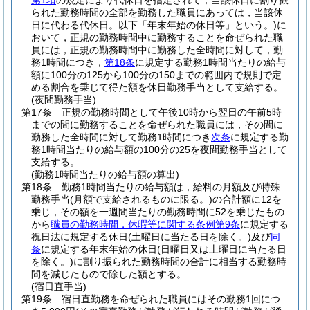
第1項
の規定により代休日を指定されて，当該休日に割り振
られた勤務時間の全部を勤務した職員にあっては，当該休
日に代わる代休日。以下「年末年始の休日等」という。)
に
おいて，正規の勤務時間中に勤務することを命ぜられた職
員には，正規の勤務時間中に勤務した全時間に対して，勤
務1時間につき，
第18条
に規定する勤務1時間当たりの給与
額に100分の125から100分の150までの範囲内で規則で定
める割合を乗じて得た額を休日勤務手当として支給する。
(夜間勤務手当)
第17条
正規の勤務時間として午後10時から翌日の午前5時
までの間に勤務することを命ぜられた職員には，その間に
勤務した全時間に対して勤務1時間につき
次条
に規定する勤
務1時間当たりの給与額の100分の25を夜間勤務手当として
支給する。
(勤務1時間当たりの給与額の算出)
第18条
勤務1時間当たりの給与額は，給料の月額及び特殊
勤務手当
(月額で支給されるものに限る。)
の合計額に12を
乗じ，その額を一週間当たりの勤務時間に52を乗じたもの
から
職員の勤務時間，休暇等に関する条例第9条
に規定する
祝日法に規定する休日
(土曜日に当たる日を除く。)
及び
同
条
に規定する年末年始の休日
(日曜日又は土曜日に当たる日
を除く。)
に割り振られた勤務時間の合計に相当する勤務時
間を減じたもので除した額とする。
(宿日直手当)
第19条
宿日直勤務を命ぜられた職員にはその勤務1回につ