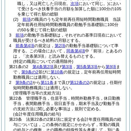
職し，又は死亡した日現在。
次項
において同じ。)
におい
て受けるべき扶養手当の月額を加算した額に100分の105
を乗じて得た額の総額
(2)
前項
の職員のうち定年前再任用短時間勤務職員 当該
定年前再任用短時間勤務職員の勤勉手当基礎額に100分
の50を乗じて得た額の総額
3
前項
の勤勉手当基礎額は，それぞれの基準日現在において
職員が受けるべき給料の月額とする。
4
前条第4項
の規定は，
第2項
の勤勉手当基礎額について準
用する。
この場合において，
同条第4項
中「前項」とあるの
は，「次条第3項」と読み替えるものとする。
(特定の職員についての適用除外)
第21条の2
第4条第2項
及び
第3項
，
第5条第3項
から
第9項
ま
で，
第9条の2
並びに
第10条
の規定は，定年前再任用短時間
勤務職員には適用しない。
2
第9条の2
から
第11条
まで及び
第12条の2
の規定は，任期付
短時間勤務職員には適用しない。
(管理職手当等の支給方法)
第22条
管理職手当，住居手当，時間外勤務手当，休日勤務
手当，夜間勤務手当，宿日直手当，期末手当及び勤勉手当
の支給方法に関し必要な事項は，規則で定める。
(会計年度任用職員の給与)
第23条
法第22条の2第1項に規定する会計年度任用職員の給
与については，この条例の規定にかかわらず，常勤の職員
の給与との権衡，その職務の特殊性等を考慮して，別に条