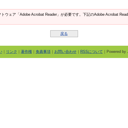
ウェア「Adobe Acrobat Reader」が必要です。下記のAdobe Acroba
戻る
い
｜
リンク
｜
著作権
｜
免責事項
｜
お問い合わせ
｜
RSSについて
｜Powered by J