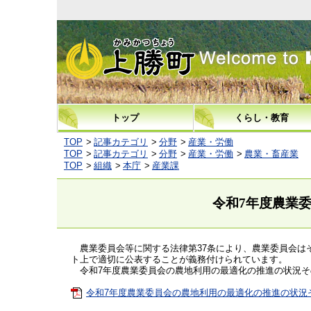
上勝町
トップ
くらし・教育
TOP
記事カテゴリ
分野
産業・労働
TOP
記事カテゴリ
分野
産業・労働
農業・畜産業
TOP
組織
本庁
産業課
令和7年度農業
農業委員会等に関する法律第37条により、農業委員会は
ト上で適切に公表することが義務付けられています。
令和7年度農業委員会の農地利用の最適化の推進の状況そ
令和7年度農業委員会の農地利用の最適化の推進の状況その