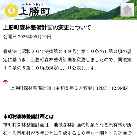
上勝町森林整備計画の変更について
公開日 2026年05月19日
森林法（昭和２６年法律第２４９号）第１０条の６第３項の規
定に基づき、上勝町森林整備計画を変更しましたので、同法第
１０条の５第１０項の規定により公表します。
上勝町森林整備計画（令和８年３月変更）[PDF：12.9MB]
市町村森林整備計画とは
市町村森林整備計画は、地域森林計画の対象となる民有林が所
在する市町村が５年ごとに作成する１０年を一期とする計画で