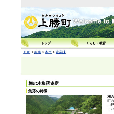
上勝町
トップ
くらし・教育
TOP
組織
本庁
産業課
梅の木集落協定
集落の特徴
梅の
町の
山野
てい