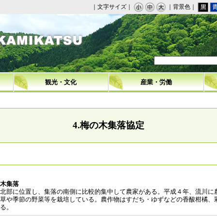
｜文字サイズ｜
｜背景色｜
観光・文化
産業・労働
4.梅の木集落協定
木集落
北部に位置し、集落の南側に比較的集中して農家がある。平成４年、流川に
草や季節の野菜等を栽培している。農作物はすだち・ゆずなどの香酸柑橘、
る。