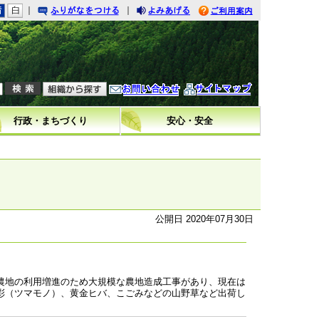
｜
｜
りがなをつける
みあげる
利用案内
問い合わせ
イトマップ
行政・まちづくり
安心・安全
公開日 2020年07月30日
農地の利用増進のため大規模な農地造成工事があり、現在は
彩（ツマモノ）、黄金ヒバ、こごみなどの山野草など出荷し