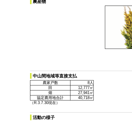
農産物
中山間地域等直接支払
農家戸数
8人
田
12,777㎡
畑
27,941㎡
協定農用地合計
40,718㎡
（R.3.7.30現在）
活動の様子