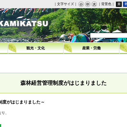
｜文字サイズ｜
｜背景色｜
観光・文化
産業・労働
森林経営管理制度がはじまりました
制度がはじまりました～
なり、