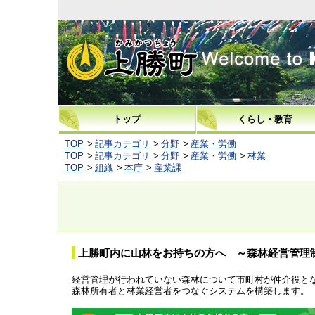
上勝町
トップ
くらし・教育
TOP
記事カテゴリ
分野
産業・労働
TOP
記事カテゴリ
分野
産業・労働
林業
TOP
組織
本庁
産業課
上勝町内に山林をお持ちの方へ ～森林経営管理
経営管理が行われていない森林について市町村が仲介役と
森林所有者と林業経営者をつなぐシステムを構築します。