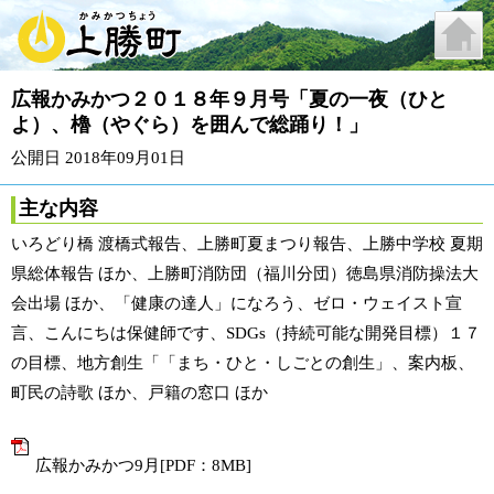
広報かみかつ２０１８年９月号「夏の一夜（ひと
よ）、櫓（やぐら）を囲んで総踊り！」
公開日 2018年09月01日
主な内容
いろどり橋 渡橋式報告、上勝町夏まつり報告、上勝中学校 夏期
県総体報告 ほか、上勝町消防団（福川分団）徳島県消防操法大
会出場 ほか、「健康の達人」になろう、ゼロ・ウェイスト宣
言、こんにちは保健師です、SDGs（持続可能な開発目標）１７
の目標、地方創生「「まち・ひと・しごとの創生」、案内板、
町民の詩歌 ほか、戸籍の窓口 ほか
広報かみかつ9月[PDF：8MB]