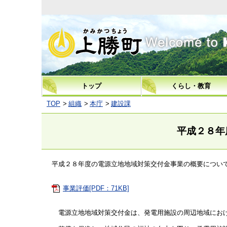
上勝町
トップ
くらし・教育
TOP
組織
本庁
建設課
平成２８年
平成２８年度の電源立地地域対策交付金事業の概要につい
事業評価[PDF：71KB]
電源立地地域対策交付金は、発電用施設の周辺地域にお