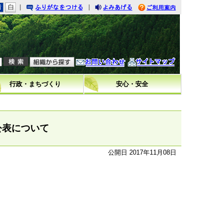
｜
｜
りがなをつける
みあげる
利用案内
問い合わせ
イトマップ
行政・まちづくり
安心・安全
公表について
公開日 2017年11月08日