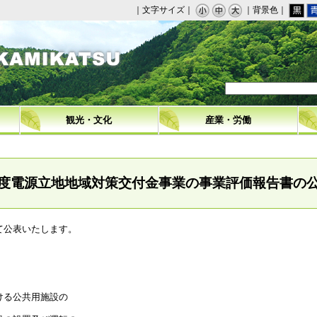
｜文字サイズ｜
｜背景色｜
観光・文化
産業・労働
度電源立地地域対策交付金事業の事業評価報告書の
て公表いたします。
ける公共用施設の