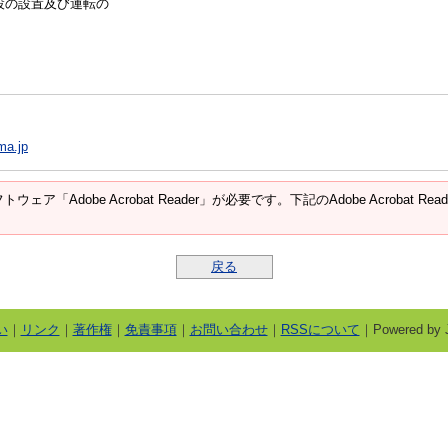
設の設置及び運転の
ma.jp
ウェア「Adobe Acrobat Reader」が必要です。下記のAdobe Acroba
戻る
い
｜
リンク
｜
著作権
｜
免責事項
｜
お問い合わせ
｜
RSSについて
｜Powered by J