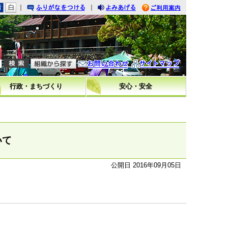
｜
｜
りがなをつける
みあげる
利用案内
問い合わせ
イトマップ
行政・まちづくり
安心・安全
いて
公開日 2016年09月05日