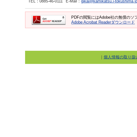
TEL
：0885-46-0111
E-Mail
：
gikai@kamikatsu.i-tokushima.j
PDFの閲覧にはAdobe社の無償のソフト
Adobe Acrobat Readerダウンロード
｜
個人情報の取り扱