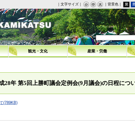
｜文字サイズ｜
｜背景色｜
観光・文化
産業・労働
成28年 第5回上勝町議会定例会(9月議会)の日程につ
789KB)