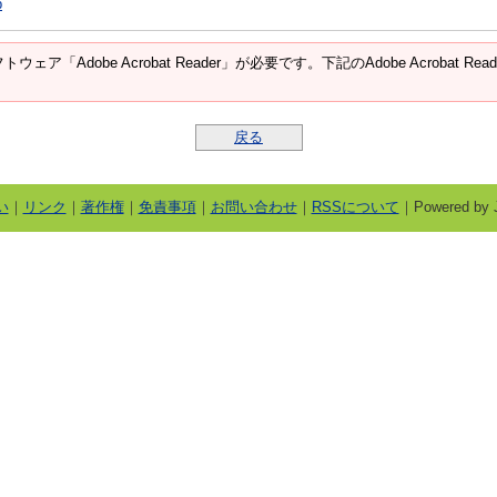
p
ウェア「Adobe Acrobat Reader」が必要です。下記のAdobe Acroba
戻る
い
｜
リンク
｜
著作権
｜
免責事項
｜
お問い合わせ
｜
RSSについて
｜Powered by J