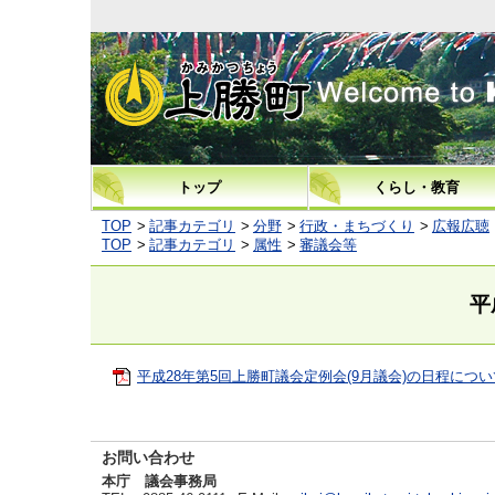
上勝町
トップ
くらし・教育
TOP
記事カテゴリ
分野
行政・まちづくり
広報広聴
TOP
記事カテゴリ
属性
審議会等
平
平成28年第5回上勝町議会定例会(9月議会)の日程について(
お問い合わせ
本庁 議会事務局