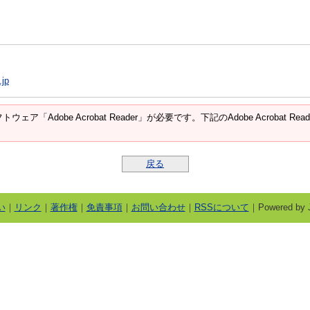
.jp
ウェア「Adobe Acrobat Reader」が必要です。下記のAdobe Acroba
戻る
い
｜
リンク
｜
著作権
｜
免責事項
｜
お問い合わせ
｜
RSSについて
｜Powered by J