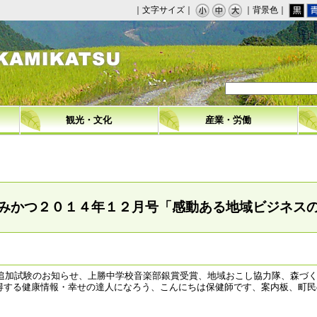
｜文字サイズ｜
｜背景色｜
観光・文化
産業・労働
みかつ２０１４年１２月号「感動ある地域ビジネス
験追加試験のお知らせ、上勝中学校音楽部銀賞受賞、地域おこし協力隊、森づく
得する健康情報・幸せの達人になろう、こんにちは保健師です、案内板、町民