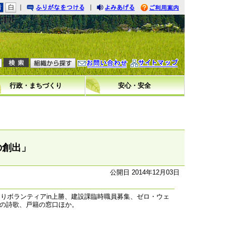
｜
｜
りがなをつける
みあげる
利用案内
問い合わせ
イトマップ
行政・まちづくり
安心・安全
の創出」
公開日 2014年12月03日
りボランティアin上勝、建設課臨時職員募集、ゼロ・ウェ
の詩歌、戸籍の窓口ほか。