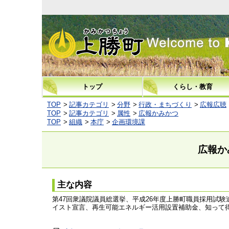
上勝町
トップ
くらし・教育
TOP
記事カテゴリ
分野
行政・まちづくり
広報広聴
TOP
記事カテゴリ
属性
広報かみかつ
TOP
組織
本庁
企画環境課
広報か
主な内容
第47回衆議院議員総選挙、平成26年度上勝町職員採用試
イスト宣言、再生可能エネルギー活用設置補助金、知って