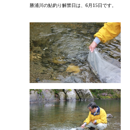
勝浦川の鮎釣り解禁日は、
6
月
15
日です。