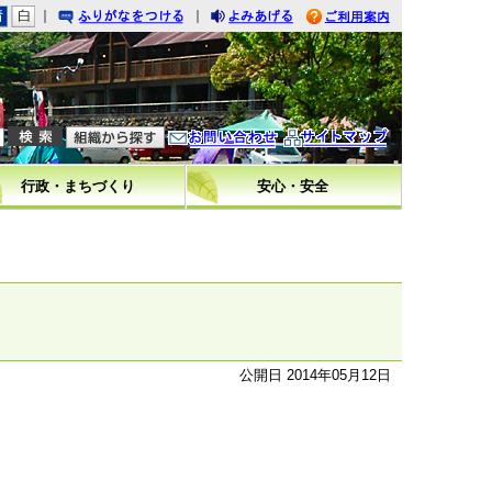
｜
｜
りがなをつける
みあげる
利用案内
問い合わせ
イトマップ
行政・まちづくり
安心・安全
公開日 2014年05月12日