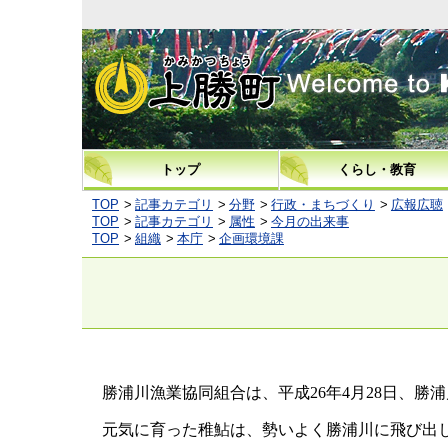
上勝町
トップ
くらし・教育
TOP
記事カテゴリ
分野
行政・まちづくり
広報広聴
TOP
記事カテゴリ
属性
今月の出来事
TOP
組織
本庁
企画環境課
勝浦川漁業協同組合は、平成
年
月
日、勝浦
26
4
28
元気に育った稚鮎は、勢いよく勝浦川に飛び出