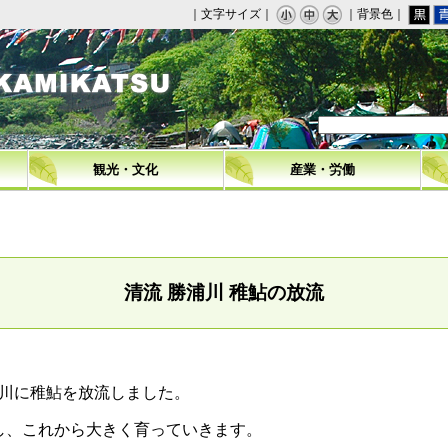
｜文字サイズ｜
｜背景色｜
観光・文化
産業・労働
清流 勝浦川 稚鮎の放流
川に稚鮎を放流しました。
し、これから大きく育っていきます。