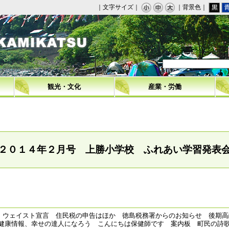
｜文字サイズ｜
｜背景色｜
観光・文化
産業・労働
２０１４年２月号 上勝小学校 ふれあい学習発表
ウェイスト宣言 住民税の申告はほか 徳島税務署からのお知らせ 後期高
健康情報、幸せの達人になろう こんにちは保健師です 案内板 町民の