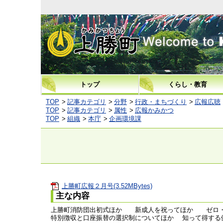
上勝町
トップ
くらし・教育
TOP
記事カテゴリ
分野
行政・まちづくり
広報広聴
TOP
記事カテゴリ
属性
広報かみかつ
TOP
組織
本庁
企画環境課
上勝町広報２月号(3.52MBytes)
主な内容
上勝町消防団出初式ほか 新成人を祝ってほか ゼロ・
特別徴収と口座振替の選択制についてほか 知って得する