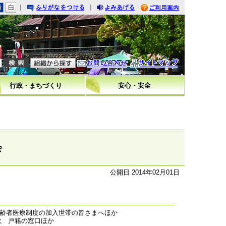
｜
｜
りがなをつける
みあげる
利用案内
問い合わせ
イトマップ
行政・まちづくり
安心・安全
会
公開日 2014年02月01日
齢者医療制度の加入世帯の皆さまへほか
詩歌 戸籍の窓口ほか