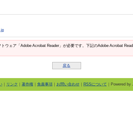
.jp
ウェア「Adobe Acrobat Reader」が必要です。下記のAdobe Acroba
戻る
い
｜
リンク
｜
著作権
｜
免責事項
｜
お問い合わせ
｜
RSSについて
｜Powered by J