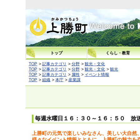
上勝町
トップ
くらし・教育
TOP
記事カテゴリ
分野
観光・文化
TOP
記事カテゴリ
分野
観光・文化
観光
TOP
記事カテゴリ
属性
イベント情報
TOP
組織
本庁
産業課
毎週水曜日１６：３０～１６：５０ 放
上勝町の元気で楽しいみなさん、美しい大自然
様々なイベント情報とともに、上勝町の魅力を