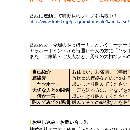
番組に連動して特派員のブログも掲載中！↓
http://www.fm807.jp/program/furusato/kamikatsu/
番組内の「今週のやっほー！」というコーナー
ヤッホーポイントから毎週お一人の方に「ヤッ
また、ご家族・ご友人など、周りの大切な人へ
自己紹介
お住まい、お名前、（年齢
連絡先
放送日の連絡などのためお
「ヤッホー」
思いっきり叫んでください
大切な人との関係
一言を送る方のことなどを
「何か一言」
思いっきり叫んでください
叫んでみての感想
叫んでみての感想などをお
お申し込み・お問い合せ先
株式会社エフエム徳島「かみかついろどりラジオ