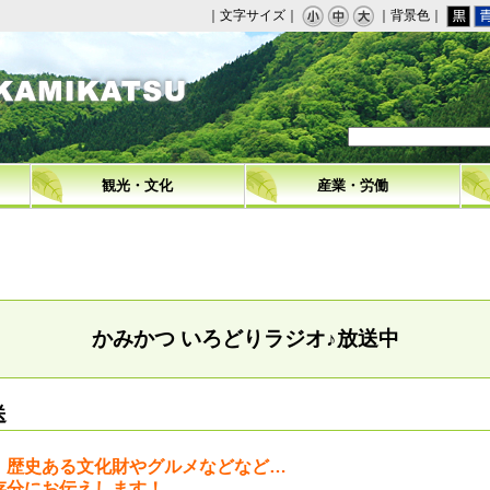
｜文字サイズ｜
｜背景色｜
観光・文化
産業・労働
かみかつ いろどりラジオ♪放送中
送
、歴史ある文化財やグルメなどなど…
存分にお伝えします！