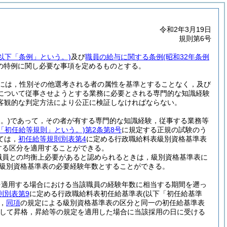
令和2年3月19日
規則第6号
。以下「条例」という。)
及び
職員の給与に関する条例
(昭和32年条例
の特例に関し必要な事項を定めるものとする。
には，性別その他選考される者の属性を基準とすることなく，及び
について従事させようとする業務に必要とされる専門的な知識経験
客観的な判定方法により公正に検証しなければならない。
。)
であって，その者が有する専門的な知識経験，従事する業務等
下「初任給等規則」という。)
第2条第8号
に規定する正規の試験のう
ては，
初任給等規則別表第4
に定める行政職給料表級別資格基準表
する区分を適用することができる。
職員との均衡上必要があると認められるときは，級別資格基準表に
て，級別資格基準表の必要経験年数とすることができる。
を適用する場合における当該職員の経験年数に相当する期間を遡っ
則別表第9
に定める行政職給料表初任給基準表
(以下「初任給基準
，
同項
の規定による級別資格基準表の区分と同一の初任給基準表
して昇格，昇給等の規定を適用した場合に当該採用の日に受ける