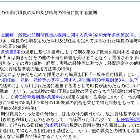
職の任期付職員の採用及び給与の特例に関する規則
，
上勝町一般職の任期付職員の採用に関する条例
(令和元年条例第28号
づき，職員の任期を定めた採用及び任期を定めて採用された職員の給与
の公正の確保)
，
条例第2条
の規定に基づき選考により任期を定めて職員を採用する場合
圧力又は働きかけその他の不当な影響を受けることなく，選考される者
有無を，その者の資格，経歴，実務の経験等に基づき，経歴評定その他
の級別資格基準表の適用方法等の特例)
規定により任期を定めて採用された職員
(以下「一般任期付職員」という
の初任給，昇格，昇給等の基準に関する規則
(昭和38年規則第3号。以
の結果により採用された者に相当する者として町長が認めたものについ
準表」という。)
の試験の欄の正規の試験の区分のうち当該試験に対応
に対して
初任給等規則第4条第4号
の規定を適用する場合において，他の
に100分の80以上100分の100未満の割合を乗じて得た年数をもっ
号給の決定の特例)
任期付職員となった者の号給は，採用の日の前日から，級別資格基準表
引き続き在職したものとみなして，当該遡った日において，
初任給等規
用して得られる初任給
(
前条第1項
の規定の適用を受ける職員にあっては
を適用して得られる初任給)
を基礎とし，かつ，他の職員との均衡を考慮
超えない範囲内で決定することができる。