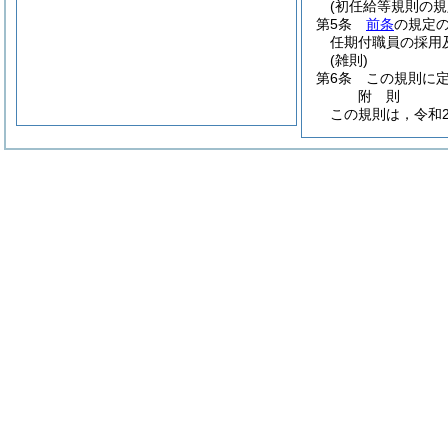
(初任給等規則の
第5条
前条
の規定
任期付職員の採用
(雑則)
第6条
この規則に
附
則
この規則は，令和