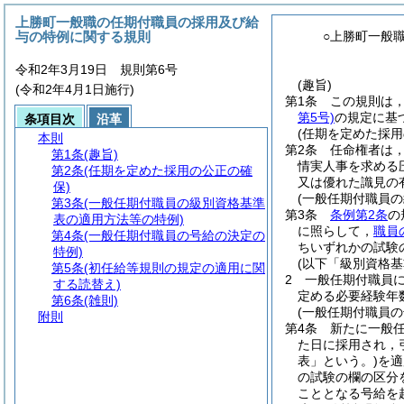
上勝町一般職の任期付職員の採用及び給
与の特例に関する規則
○上勝町一般
令和2年3月19日 規則第6号
(趣旨)
(令和2年4月1日施行)
第1条
この規則は
第5号)
の規定に基
条項目次
沿革
(任期を定めた採用
本則
第2条
任命権者は
第1条
(趣旨)
情実人事を求める
第2条
(任期を定めた採用の公正の確
又は優れた識見の
保)
(一般任期付職員
第3条
(一般任期付職員の級別資格基準
第3条
条例第2条
の
表の適用方法等の特例)
に照らして，
職員
第4条
(一般任期付職員の号給の決定の
ちいずれかの試験
特例)
(以下「級別資格基
第5条
(初任給等規則の規定の適用に関
2
一般任期付職員
する読替え)
定める必要経験年数
第6条
(雑則)
(一般任期付職員の
附則
第4条
新たに一般
た日に採用され，
表」という。)
を適
の試験の欄の区分
こととなる号給を