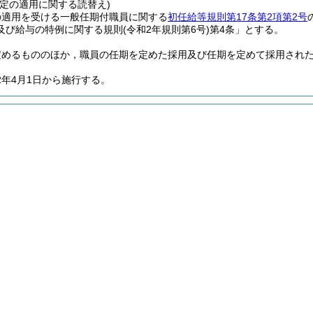
規定の適用に関する読替え)
の適用を受ける一般任期付職員に関する
初任給等規則第17条第2項第2号
及び給与の特例に関する規則
(令和2年規則第6号)
第4条」とする。
定めるもののほか，職員の任期を定めた採用及び任期を定めて採用され
2年4月1日から施行する。