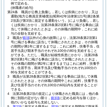
例で定める。
(休職者の給与)
第24条
職員が公務上負傷し，若しくは疾病にかかり，又は
通勤
(地方公務員災害補償法
(昭和42年法律第121号)
第2条第
2項及び第3項に規定する通勤をいう。)
により負傷し，若し
くは疾病にかかり，法第28条第2項第1号に掲げる事由に該
当して休職にされたときは，その休職の期間中，これに給
与の全額を支給する。
2
職員が
前項
以外の心身の故障により，法第28条第2項第1
号に掲げる事由に該当して休職にされたときは，その休職
の期間が満1年に達するまでは，これに給料，扶養手当，住
居手当及び期末手当のそれぞれ100分の80を支給すること
ができる。
ただし，職員が結核性疾患にかかり，法第28条
第2項第1号に掲げる事由に該当して休職にされたときは，
その休職の期間が満2年に達するまではこれに給料，扶養手
当，住居手当，期末手当及び勤勉手当のそれぞれ100分の
80を支給することができる。
3
職員が法第28条第2項第2号に掲げる事由に該当して休職
にされたときは，その休職の期間中これに給料，扶養手当
及び住居手当のそれぞれ100分の60以内を支給することが
できる。
4
法第28条第2項の規定により休職された職員には，他の条
例に別段の定がない限り，
前3項
に定める給与を除くほか，
他のいかなる給与も支給しない。
5
第2項
に規定する職員が，
同項
に規定する期間内で期末手