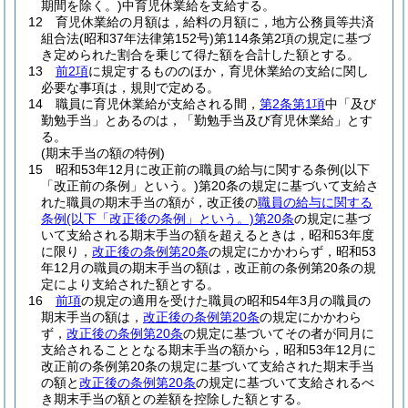
期間を除く。)
中育児休業給を支給する。
12
育児休業給の月額は，給料の月額に，地方公務員等共済
組合法
(昭和37年法律第152号)
第114条第2項の規定に基づ
き定められた割合を乗じて得た額を合計した額とする。
13
前2項
に規定するもののほか，育児休業給の支給に関し
必要な事項は，規則で定める。
14
職員に育児休業給が支給される間，
第2条第1項
中「及び
勤勉手当」とあるのは，「勤勉手当及び育児休業給」とす
る。
(期末手当の額の特例)
15
昭和53年12月に改正前の職員の給与に関する条例
(以下
「改正前の条例」という。)
第20条の規定に基づいて支給さ
れた職員の期末手当の額が，改正後の
職員の給与に関する
条例
(以下「改正後の条例」という。)
第20条
の規定に基づ
いて支給される期末手当の額を超えるときは，昭和53年度
に限り，
改正後の条例第20条
の規定にかかわらず，昭和53
年12月の職員の期末手当の額は，改正前の条例第20条の規
定により支給された額とする。
16
前項
の規定の適用を受けた職員の昭和54年3月の職員の
期末手当の額は，
改正後の条例第20条
の規定にかかわら
ず，
改正後の条例第20条
の規定に基づいてその者が同月に
支給されることとなる期末手当の額から，昭和53年12月に
改正前の条例第20条の規定に基づいて支給された期末手当
の額と
改正後の条例第20条
の規定に基づいて支給されるべ
き期末手当の額との差額を控除した額とする。