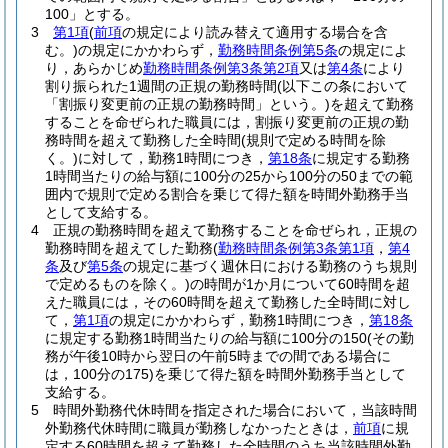
100」とする。
3
第1項
(
前項
の規定により読み替えて適用する場合を含
む。)
の規定にかかわらず，
勤務時間条例第5条
の規定によ
り，あらかじめ
勤務時間条例第3条第2項
又は
第4条
により
割り振られた1週間の正規の勤務時間
(以下この条において
「割振り変更前の正規の勤務時間」という。)
を超えて勤務
することを命ぜられた職員には，割振り変更前の正規の勤
務時間を超えて勤務した全時間
(規則で定める時間を除
く。)
に対して，勤務1時間につき，
第18条
に規定する勤務
1時間当たりの給与額に100分の25から100分の50までの範
囲内で規則で定める割合を乗じて得た額を時間外勤務手当
として支給する。
4
正規の勤務時間を超えて勤務することを命ぜられ，正規の
勤務時間を超えてした勤務
(
勤務時間条例第3条第1項
，
第4
条
及び
第5条
の規定に基づく週休日における勤務のうち規則
で定めるものを除く。)
の時間が1か月について60時間を超
えた職員には，その60時間を超えて勤務した全時間に対し
て，
第1項
の規定にかかわらず，勤務1時間につき，
第18条
に規定する勤務1時間当たりの給与額に100分の150
(その勤
務が午後10時から翌日の午前5時までの間である場合に
は，100分の175)
を乗じて得た額を時間外勤務手当として
支給する。
5
時間外勤務代休時間を指定された場合において，当該時間
外勤務代休時間に職員が勤務しなかったときは，
前項
に規
定する60時間を超えて勤務した全時間のうち当該時間外勤