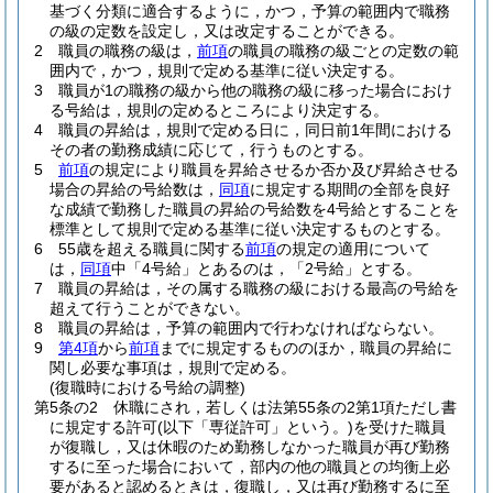
基づく分類に適合するように，かつ，予算の範囲内で職務
の級の定数を設定し，又は改定することができる。
2
職員の職務の級は，
前項
の職員の職務の級ごとの定数の範
囲内で，かつ，規則で定める基準に従い決定する。
3
職員が1の職務の級から他の職務の級に移った場合におけ
る号給は，規則の定めるところにより決定する。
4
職員の昇給は，規則で定める日に，同日前1年間における
その者の勤務成績に応じて，行うものとする。
5
前項
の規定により職員を昇給させるか否か及び昇給させる
場合の昇給の号給数は，
同項
に規定する期間の全部を良好
な成績で勤務した職員の昇給の号給数を4号給とすることを
標準として規則で定める基準に従い決定するものとする。
6
55歳を超える職員に関する
前項
の規定の適用について
は，
同項
中「4号給」とあるのは，「2号給」とする。
7
職員の昇給は，その属する職務の級における最高の号給を
超えて行うことができない。
8
職員の昇給は，予算の範囲内で行わなければならない。
9
第4項
から
前項
までに規定するもののほか，職員の昇給に
関し必要な事項は，規則で定める。
(復職時における号給の調整)
第5条の2
休職にされ，若しくは法第55条の2第1項ただし書
に規定する許可
(以下「専従許可」という。)
を受けた職員
が復職し，又は休暇のため勤務しなかった職員が再び勤務
するに至った場合において，部内の他の職員との均衡上必
要があると認めるときは，復職し，又は再び勤務するに至