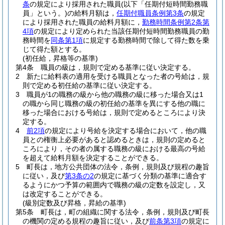
条
の規定により採用された職員
(以下「任期付短時間勤務職
員」という。)
の給料月額は，
任期付職員条例第3条
の規定
により採用された職員の給料月額に，
勤務時間条例第2条第
4項
の規定により定められた当該任期付短時間勤務職員の勤
務時間を
同条第1項
に規定する勤務時間で除して得た数を乗
じて得た額とする。
(初任給，昇格等の基準)
第4条
職員の級は，規則で定める基準に従い決定する。
2
新たに給料表の適用を受ける職員となった者の号給は，規
則で定める初任給の基準に従い決定する。
3
職員が1の職務の級から他の職務の級に移った場合又は1
の職から同じ職務の級の初任給の基準を異にする他の職に
移った場合における号給は，規則で定めるところにより決
定する。
4
前2項
の規定により号給を決定する場合において，他の職
員との権衡上必要があると認めるときは，規則の定めると
ころにより，その者の属する職務の級における最高の号給
を超えて給料月額を決定することができる。
5
町長は，地方公共団体の法令，条例，規則及び規程の趣旨
に従い，及び
第3条の2
の規定に基づく分類の基準に適合す
るようにかつ予算の範囲内で職務の級の定数を設定し，又
は改定することができる。
(級別定数及び昇格，昇給の基準)
第5条
町長は，町の組織に関する法令，条例，規則及び町長
の機関の定める規程の趣旨に従い，及び
前条第3項
の規定に