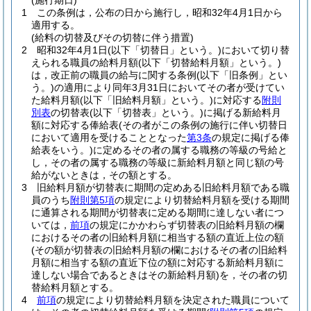
(施行期日)
1
この条例は，公布の日から施行し，昭和32年4月1日から
適用する。
(給料の切替及びその切替に伴う措置)
2
昭和32年4月1日
(以下「切替日」という。)
において切り替
えられる職員の給料月額
(以下「切替給料月額」という。)
は，改正前の職員の給与に関する条例
(以下「旧条例」とい
う。)
の適用により同年3月31日においてその者が受けてい
た給料月額
(以下「旧給料月額」という。)
に対応する
附則
別表
の切替表
(以下「切替表」という。)
に掲げる新給料月
額に対応する俸給表
(その者がこの条例の施行に伴い切替日
において適用を受けることとなった
第3条
の規定に掲げる俸
給表をいう。)
に定めるその者の属する職務の等級の号給と
し，その者の属する職務の等級に新給料月額と同じ額の号
給がないときは，その額とする。
3
旧給料月額が切替表に期間の定めある旧給料月額である職
員のうち
附則第5項
の規定により切替給料月額を受ける期間
に通算される期間が切替表に定める期間に達しない者につ
いては，
前項
の規定にかかわらず切替表の旧給料月額の欄
におけるその者の旧給料月額に相当する額の直近上位の額
(その額が切替表の旧給料月額の欄におけるその者の旧給料
月額に相当する額の直近下位の額に対応する新給料月額に
達しない場合であるときはその新給料月額)
を，その者の切
替給料月額とする。
4
前項
の規定により切替給料月額を決定された職員について