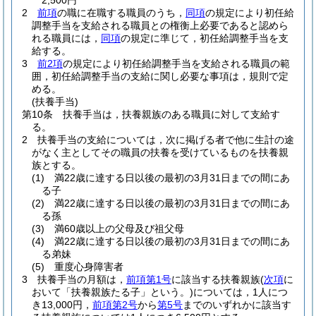
2,500円
2
前項
の職に在職する職員のうち，
同項
の規定により初任給
調整手当を支給される職員との権衡上必要であると認めら
れる職員には，
同項
の規定に準じて，初任給調整手当を支
給する。
3
前2項
の規定により初任給調整手当を支給される職員の範
囲，初任給調整手当の支給に関し必要な事項は，規則で定
める。
(扶養手当)
第10条
扶養手当は，扶養親族のある職員に対して支給す
る。
2
扶養手当の支給については，次に掲げる者で他に生計の途
がなく主としてその職員の扶養を受けているものを扶養親
族とする。
(1)
満22歳に達する日以後の最初の3月31日までの間にあ
る子
(2)
満22歳に達する日以後の最初の3月31日までの間にあ
る孫
(3)
満60歳以上の父母及び祖父母
(4)
満22歳に達する日以後の最初の3月31日までの間にあ
る弟妹
(5)
重度心身障害者
3
扶養手当の月額は，
前項第1号
に該当する扶養親族
(
次項
に
おいて「扶養親族たる子」という。)
については，1人につ
き13,000円，
前項第2号
から
第5号
までのいずれかに該当す