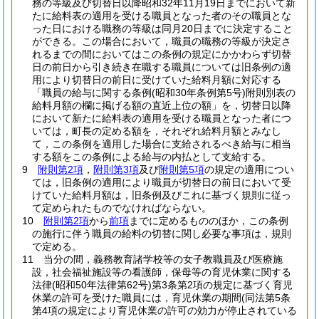
務の等級及び切替日以降昭和32年11月19日までにおいて新
たに給料表の適用を受ける職員となった者のその職員とな
った日における職務の等級は同月20日までに決定すること
ができる。
この場合において，職員の職務の等級が決定さ
れるまでの間においてはこの条例の規定にかかわらず切替
日の前日から引き続き在職する職員については旧条例の適
用により切替日の前日に受けていた給料月額に対応する
「職員の給与に関する条例
(昭和30年条例第5号)
附則別表の
給料月額の欄に掲げる額の直近上位の額」を，切替日以降
において新たに給料表の適用を受ける職員となった者につ
いては，町長の定める額を，それぞれ給料月額とみなし
て，この条例を適用した場合に支給されるべき給与に相当
する額をこの条例による給与の内払として支給する。
9
附則第2項
，
附則第3項
及び
附則第5項
の規定の適用につい
ては，旧条例の適用により職員が切替日の前日において受
けていた給料月額は，旧条例及びこれに基づく規則に従っ
て定められたものでなければならない。
10
附則第2項
から
前項
までに定めるもののほか，この条例
の施行に伴う職員の給料の切替に関し必要な事項は，規則
で定める。
11
当分の間，義務教育諸学校等の女子教職員及び医療施
設，社会福祉施設等の看護師，保母等の育児休業に関する
法律
(昭和50年法律第62号)
第3条第2項の規定に基づく育児
休業の許可を受けた職員には，育児休業の期間
(同法第5条
第4項の規定により育児休業の許可の効力が停止されている