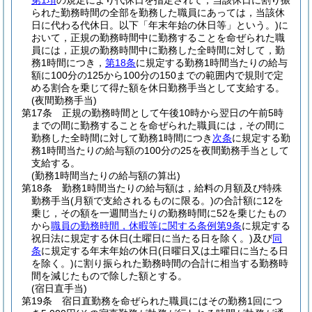
第1項
の規定により代休日を指定されて，当該休日に割り振
られた勤務時間の全部を勤務した職員にあっては，当該休
日に代わる代休日。以下「年末年始の休日等」という。)
に
おいて，正規の勤務時間中に勤務することを命ぜられた職
員には，正規の勤務時間中に勤務した全時間に対して，勤
務1時間につき，
第18条
に規定する勤務1時間当たりの給与
額に100分の125から100分の150までの範囲内で規則で定
める割合を乗じて得た額を休日勤務手当として支給する。
(夜間勤務手当)
第17条
正規の勤務時間として午後10時から翌日の午前5時
までの間に勤務することを命ぜられた職員には，その間に
勤務した全時間に対して勤務1時間につき
次条
に規定する勤
務1時間当たりの給与額の100分の25を夜間勤務手当として
支給する。
(勤務1時間当たりの給与額の算出)
第18条
勤務1時間当たりの給与額は，給料の月額及び特殊
勤務手当
(月額で支給されるものに限る。)
の合計額に12を
乗じ，その額を一週間当たりの勤務時間に52を乗じたもの
から
職員の勤務時間，休暇等に関する条例第9条
に規定する
祝日法に規定する休日
(土曜日に当たる日を除く。)
及び
同
条
に規定する年末年始の休日
(日曜日又は土曜日に当たる日
を除く。)
に割り振られた勤務時間の合計に相当する勤務時
間を減じたもので除した額とする。
(宿日直手当)
第19条
宿日直勤務を命ぜられた職員にはその勤務1回につ