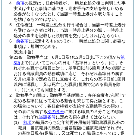
4
前項
の規定は，任命権者が，一時差止処分後に判明した事
実又は生じた事情に基づき，期末手当の支給を差し止める
必要がなくなったとして当該一時差止処分を取り消すこと
を妨げるものではない。
5
任命権は，一時差止処分を行う場合は，当該一時差止処分
を受けるべき者に対し，当該一時差止処分の際，一時差止
処分の事由を記載した説明書を交付しなければならない。
6
前各項
に規定するもののほか，一時差止処分に関し必要な
事項は，規則で定める。
(勤勉手当)
第21条
勤勉手当は，6月1日及び12月1日
(以下この項から
第
3項
までにおいてこれらの日を「基準日」という。)
に，そ
れぞれ在職する職員に対し，基準日以前6箇月以内の期間に
おける当該職員の勤務成績に応じ，それぞれ基準日の属す
る月の規則で定める日に支給する。
これらの基準日前1箇月
以内に退職し，又は死亡した職員
(規則で定める職員を除
く。)
についても同様とする。
2
勤勉手当の額は，勤勉手当基礎額に，各任命権者が規則で
定める基準に従って定める割合を乗じて得た額とする。
こ
の場合において，各任命権者が支給する勤勉手当の額の，
その者に所属する
次の各号
に掲げる職員の区分ごとの総額
は，それぞれ
当該各号
に定める額を超えてはならない。
(1)
前項
の職員のうち定年前再任用短時間勤務職員以外の
職員 当該職員の勤勉手当基礎額に当該職員がそれぞれ
の基準日現在
(退職し，又は死亡した職員にあっては，退