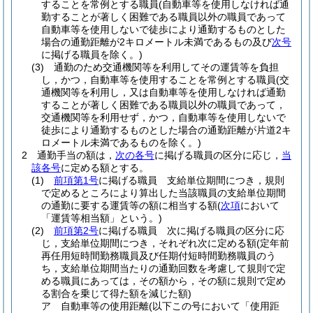
することを常例とする職員
(自動車等を使用しなければ通
勤することが著しく困難である職員以外の職員であって
自動車等を使用しないで徒歩により通勤するものとした
場合の通勤距離が2キロメートル未満であるもの及び
次号
に掲げる職員を除く。)
(3)
通勤のため交通機関等を利用してその運賃等を負担
し，かつ，自動車等を使用することを常例とする職員
(交
通機関等を利用し，又は自動車等を使用しなければ通勤
することが著しく困難である職員以外の職員であって，
交通機関等を利用せず，かつ，自動車等を使用しないで
徒歩により通勤するものとした場合の通勤距離が片道2キ
ロメートル未満であるものを除く。)
2
通勤手当の額は，
次の各号
に掲げる職員の区分に応じ，
当
該各号
に定める額とする。
(1)
前項第1号
に掲げる職員 支給単位期間につき，規則
で定めるところにより算出した当該職員の支給単位期間
の通勤に要する運賃等の額に相当する額
(
次項
において
「運賃等相当額」という。)
(2)
前項第2号
に掲げる職員 次に掲げる職員の区分に応
じ，支給単位期間につき，それぞれ次に定める額
(定年前
再任用短時間勤務職員及び任期付短時間勤務職員のう
ち，支給単位期間当たりの通勤回数を考慮して規則で定
める職員にあっては，その額から，その額に規則で定め
る割合を乗じて得た額を減じた額)
ア
自動車等の使用距離
(以下この号において「使用距