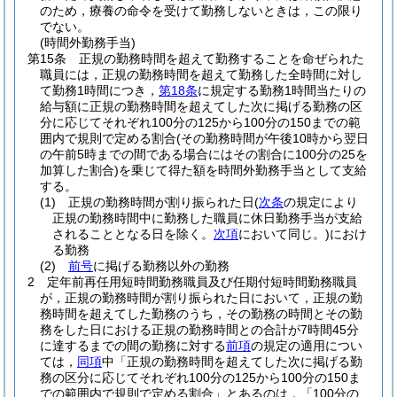
のため，療養の命令を受けて勤務しないときは，この限り
でない。
(時間外勤務手当)
第15条
正規の勤務時間を超えて勤務することを命ぜられた
職員には，正規の勤務時間を超えて勤務した全時間に対し
て勤務1時間につき，
第18条
に規定する勤務1時間当たりの
給与額に正規の勤務時間を超えてした次に掲げる勤務の区
分に応じてそれぞれ100分の125から100分の150までの範
囲内で規則で定める割合
(その勤務時間が午後10時から翌日
の午前5時までの間である場合にはその割合に100分の25を
加算した割合)
を乗じて得た額を時間外勤務手当として支給
する。
(1)
正規の勤務時間が割り振られた日
(
次条
の規定により
正規の勤務時間中に勤務した職員に休日勤務手当が支給
されることとなる日を除く。
次項
において同じ。)
におけ
る勤務
(2)
前号
に掲げる勤務以外の勤務
2
定年前再任用短時間勤務職員及び任期付短時間勤務職員
が，正規の勤務時間が割り振られた日において，正規の勤
務時間を超えてした勤務のうち，その勤務の時間とその勤
務をした日における正規の勤務時間との合計が7時間45分
に達するまでの間の勤務に対する
前項
の規定の適用につい
ては，
同項
中「正規の勤務時間を超えてした次に掲げる勤
務の区分に応じてそれぞれ100分の125から100分の150ま
での範囲内で規則で定める割合」とあるのは，「100分の