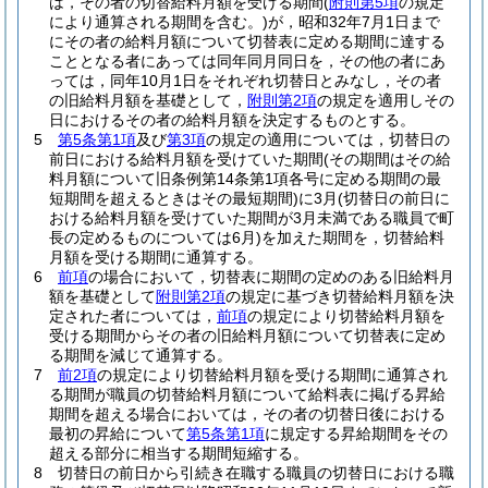
は，その者の切替給料月額を受ける期間
(
附則第5項
の規定
により通算される期間を含む。)
が，昭和32年7月1日まで
にその者の給料月額について切替表に定める期間に達する
こととなる者にあっては同年同月同日を，その他の者にあ
っては，同年10月1日をそれぞれ切替日とみなし，その者
の旧給料月額を基礎として，
附則第2項
の規定を適用しその
日におけるその者の給料月額を決定するものとする。
5
第5条第1項
及び
第3項
の規定の適用については，切替日の
前日における給料月額を受けていた期間
(その期間はその給
料月額について旧条例第14条第1項各号に定める期間の最
短期間を超えるときはその最短期間)
に3月
(切替日の前日に
おける給料月額を受けていた期間が3月未満である職員で町
長の定めるものについては6月)
を加えた期間を，切替給料
月額を受ける期間に通算する。
6
前項
の場合において，切替表に期間の定めのある旧給料月
額を基礎として
附則第2項
の規定に基づき切替給料月額を決
定された者については，
前項
の規定により切替給料月額を
受ける期間からその者の旧給料月額について切替表に定め
る期間を減じて通算する。
7
前2項
の規定により切替給料月額を受ける期間に通算され
る期間が職員の切替給料月額について給料表に掲げる昇給
期間を超える場合においては，その者の切替日後における
最初の昇給について
第5条第1項
に規定する昇給期間をその
超える部分に相当する期間短縮する。
8
切替日の前日から引続き在職する職員の切替日における職