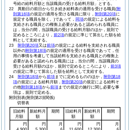
号給の給料月額と当該職員の受ける給料月額」とする。
22
異動日の前日から引き続き給料表の適用を受ける職員
(
附
則第18項
の規定の適用を受ける職員に限り，
附則第20項
に
規定する職員を除く。)
であって，
同項
の規定による給料を
支給される職員との権衡上必要があると認められる職員に
は，当分の間，当該職員の受ける給料月額のほか，規則で
定めるところにより，
前2項
の規定に準じて算出した額を給
料として支給する。
23
附則第20項
又は
前項
の規定による給料を支給される職員
以外の
附則第18項
の規定の適用を受ける職員であって，任
用の事情を考慮して当該給料を支給される職員との権衡上
必要があると認められる職員には，当分の間，当該職員の
受ける給料月額のほか，規則で定めるところにより，
前3項
の規定に準じて算出した額を給料として支給する。
24
附則第18項
から
前項
までに定めるもののほか，
附則第18
項
の規定による給料月額，
附則第20項
の規定による給料そ
の他
附則第18項
から
前項
までの規定の施行に関し必要な事
項は，規則で定める。
附則別表
(附則第2項関係)
切替表
旧給料
新給料月
期間
旧給料月
新給料月
期間
月額
額
額
額
円
円
月
円
円
月
4,900
5,300
6
11,600
12,300
6