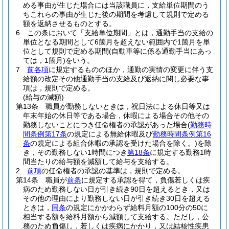
める事由が生じた場合には当該職員に，支給単位期間のう
ちこれらの事由が生じた後の期間を考慮して規則で定める
額を返納させるものとする。
6
この条において「支給単位期間」とは，通勤手当の支給の
単位となる期間として6箇月を超えない範囲内で1箇月を単
位として規則で定める期間
(自動車等に係る通勤手当にあっ
ては，1箇月)
をいう。
7
前各項
に規定するもののほか，通勤の実情の変更に伴う支
給額の改定その他通勤手当の支給及び返納に関し必要な事
項は，規則で定める。
(給与の減額)
第13条
職員が勤務しないときは，祝日法による休日等又は
年末年始の休日等である場合，休暇による場合その他その
勤務しないことにつき任命権者の承認があった場合
(
勤務時
間条例第17条
の規定による無給休暇及び
勤務時間条例第16
条
の規定による組合休暇の承認を受けた場合を除く。)
を除
き，その勤務しない1時間につき
第18条
に規定する勤務1時
間当たりの給与額を減額して給与を支給する。
2
前項
の任命権者の承認の基準は，規則で定める。
第14条
職員が
前条
に規定する承認を得て，負傷若しくは疾
病のため勤務しない日が引き続き90日を超えるとき，又は
その他の理由により勤務しない日が引き続き30日を超える
ときは，
同条
の規定にかかわらず給料月額の100分の50に
相当する額を給料月額から減額して支給する。
ただし，公
務のため負傷し，若しくは疾病にかかり，又は結核性疾患