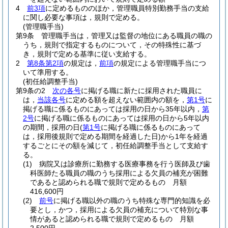
4
前3項
に定めるもののほか，管理職員特別勤務手当の支給
に関し必要な事項は，規則で定める。
(管理職手当)
第9条
管理職手当は，管理又は監督の地位にある職員の職の
うち，規則で指定するものについて，その特殊性に基づ
き，規則で定める基準に従い支給する。
2
第8条第2項
の規定は，
前項
の規定による管理職手当につ
いて準用する。
(初任給調整手当)
第9条の2
次の各号
に掲げる職に新たに採用された職員に
は，
当該各号
に定める額を超えない範囲内の額を，
第1号
に
掲げる職に係るものにあっては採用の日から35年以内，
第
2号
に掲げる職に係るものにあっては採用の日から5年以内
の期間，採用の日
(
第1号
に掲げる職に係るものにあって
は，採用後規則で定める期間を経過した日)
から1年を経過
するごとにその額を減じて，初任給調整手当として支給す
る。
(1)
病院又は診療所に勤務する医療事務を行う医師及び歯
科医師たる職員の職のうち採用による欠員の補充が困難
であると認められる職で規則で定めるもの 月額
416,600円
(2)
前号
に掲げる職以外の職のうち特殊な専門的知識を必
要とし，かつ，採用による欠員の補充について特別な事
情があると認められる職で規則で定めるもの 月額