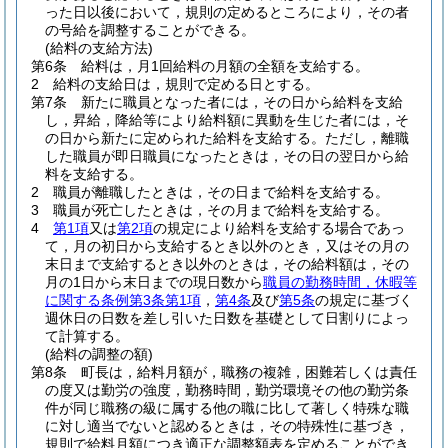
った日以後において，規則の定めるところにより，その者
の号給を調整することができる。
(給料の支給方法)
第6条
給料は，月1回給料の月額の全額を支給する。
2
給料の支給日は，規則で定める日とする。
第7条
新たに職員となった者には，その日から給料を支給
し，昇給，降給等により給料額に異動を生じた者には，そ
の日から新たに定められた給料を支給する。
ただし，離職
した職員が即日職員になったときは，その日の翌日から給
料を支給する。
2
職員が離職したときは，その日まで給料を支給する。
3
職員が死亡したときは，その月まで給料を支給する。
4
第1項
又は
第2項
の規定により給料を支給する場合であっ
て，月の初日から支給するとき以外のとき，又はその月の
末日まで支給するとき以外のときは，その給料額は，その
月の1日から末日までの現日数から
職員の勤務時間，休暇等
に関する条例第3条第1項
，
第4条
及び
第5条
の規定に基づく
週休日の日数を差し引いた日数を基礎として日割りによっ
て計算する。
(給料の調整の額)
第8条
町長は，給料月額が，職務の複雑，困難若しくは責任
の度又は勤労の強度，勤務時間，勤労環境その他の勤労条
件が同じ職務の級に属する他の職に比して著しく特殊な職
に対し適当でないと認めるときは，その特殊性に基づき，
規則で給料月額につき適正な調整額表を定めることができ