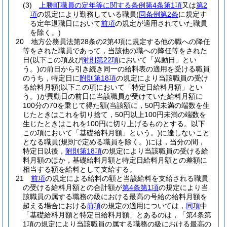
(3)
上勝町職員の定年等に関する条例第4条第1項
又は
第2
項
の規定により勤務している職員
(
同条例第2条
に規定す
る定年退職日において
前項
の規定が適用されていた職員
を除く。)
20
地方公務員法第28条の2第4項に規定する他の職への降任
等をされた職員であって，当該他の職への降任等をされた
日
(以下この項及び
附則第22項
において「異動日」とい
う。)
の前日から引き続き同一の給料表の適用を受ける職員
のうち，特定日に
附則第18項
の規定により当該職員の受け
る給料月額
(以下この項において「特定日給料月額」とい
う。)
が異動日の前日に当該職員が受けていた給料月額に
100分の70を乗じて得た額
(当該額に，50円未満の端数を生
じたときはこれを切り捨て，50円以上100円未満の端数を
生じたときはこれを100円に切り上げるものとする。以下
この項において「基礎給料月額」という。)
に達しないこと
となる職員
(規則で定める職員を除く。)
には，当分の間，
特定日以後，
附則第18項
の規定により当該職員の受ける給
料月額のほか，基礎給料月額と特定日給料月額との差額に
相当する額を給料として支給する。
21
前項
の規定による給料の額と当該給料を支給される職員
の受ける給料月額との合計額が
第4条第1項
の規定により当
該職員の属する職務の級における最高の号給の給料月額を
超える場合における
前項
の規定の適用については，
同項
中
「基礎給料月額と特定日給料月額」とあるのは，「第4条第
1項の規定により当該職員の属する職務の級における最高の