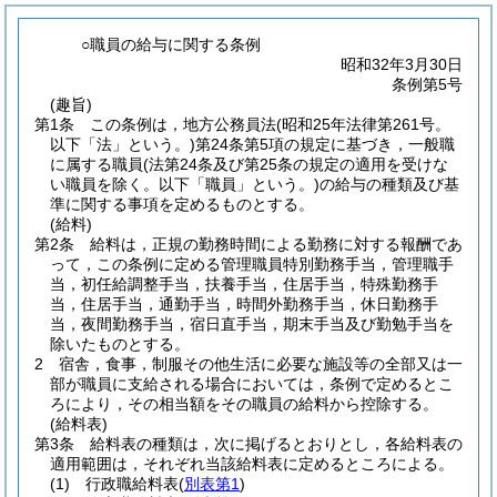
○職員の給与に関する条例
昭和32年3月30日
条例第5号
(趣旨)
第1条
この条例は，地方公務員法
(昭和25年法律第261号。
以下「法」という。)
第24条第5項の規定に基づき，一般職
に属する職員
(法第24条及び第25条の規定の適用を受けな
い職員を除く。以下「職員」という。)
の給与の種類及び基
準に関する事項を定めるものとする。
(給料)
第2条
給料は，正規の勤務時間による勤務に対する報酬であ
って，この条例に定める管理職員特別勤務手当，管理職手
当，初任給調整手当，扶養手当，住居手当，特殊勤務手
当，住居手当，通勤手当，時間外勤務手当，休日勤務手
当，夜間勤務手当，宿日直手当，期末手当及び勤勉手当を
除いたものとする。
2
宿舎，食事，制服その他生活に必要な施設等の全部又は一
部が職員に支給される場合においては，条例で定めるとこ
ろにより，その相当額をその職員の給料から控除する。
(給料表)
第3条
給料表の種類は，次に掲げるとおりとし，各給料表の
適用範囲は，それぞれ当該給料表に定めるところによる。
(1)
行政職給料表
(
別表第1
)