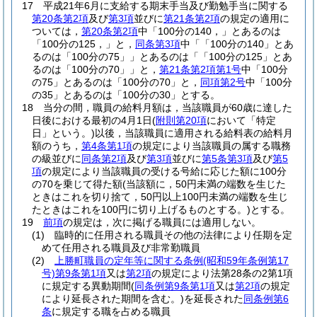
17
平成21年6月に支給する期末手当及び勤勉手当に関する
第20条第2項
及び
第3項
並びに
第21条第2項
の規定の適用に
ついては，
第20条第2項
中「100分の140，」とあるのは
「100分の125，」と，
同条第3項
中「「100分の140」とあ
るのは「100分の75」」とあるのは「「100分の125」とあ
るのは「100分の70」」と，
第21条第2項第1号
中「100分
の75」とあるのは「100分の70」と，
同項第2号
中「100分
の35」とあるのは「100分の30」とする。
18
当分の間，職員の給料月額は，当該職員が60歳に達した
日後における最初の4月1日
(
附則第20項
において「特定
日」という。)
以後，当該職員に適用される給料表の給料月
額のうち，
第4条第1項
の規定により当該職員の属する職務
の級並びに
同条第2項
及び
第3項
並びに
第5条第3項
及び
第5
項
の規定により当該職員の受ける号給に応じた額に100分
の70を乗じて得た額
(当該額に，50円未満の端数を生じた
ときはこれを切り捨て，50円以上100円未満の端数を生じ
たときはこれを100円に切り上げるものとする。)
とする。
19
前項
の規定は，次に掲げる職員には適用しない。
(1)
臨時的に任用される職員その他の法律により任期を定
めて任用される職員及び非常勤職員
(2)
上勝町職員の定年等に関する条例
(昭和59年条例第17
号)
第9条第1項
又は
第2項
の規定により法第28条の2第1項
に規定する異動期間
(
同条例第9条第1項
又は
第2項
の規定
により延長された期間を含む。)
を延長された
同条例第6
条
に規定する職を占める職員