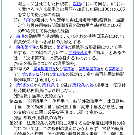
職し，又は死亡した日現在。
次項
において同じ。)
におい
て受けるべき扶養手当の月額を加算した額に100分の105
を乗じて得た額の総額
(2)
前項
の職員のうち定年前再任用短時間勤務職員 当該
定年前再任用短時間勤務職員の勤勉手当基礎額に100分
の50を乗じて得た額の総額
3
前項
の勤勉手当基礎額は，それぞれの基準日現在において
職員が受けるべき給料の月額とする。
4
前条第4項
の規定は，
第2項
の勤勉手当基礎額について準
用する。
この場合において，
同条第4項
中「前項」とあるの
は，「次条第3項」と読み替えるものとする。
(特定の職員についての適用除外)
第21条の2
第4条第2項
及び
第3項
，
第5条第3項
から
第9項
ま
で，
第9条の2
並びに
第10条
の規定は，定年前再任用短時間
勤務職員には適用しない。
2
第9条の2
から
第11条
まで及び
第12条の2
の規定は，任期付
短時間勤務職員には適用しない。
(管理職手当等の支給方法)
第22条
管理職手当，住居手当，時間外勤務手当，休日勤務
手当，夜間勤務手当，宿日直手当，期末手当及び勤勉手当
の支給方法に関し必要な事項は，規則で定める。
(会計年度任用職員の給与)
第23条
法第22条の2第1項に規定する会計年度任用職員の給
与については，この条例の規定にかかわらず，常勤の職員
の給与との権衡，その職務の特殊性等を考慮して，別に条