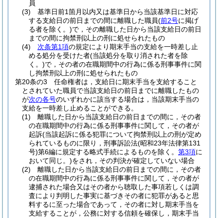
員
(3)
基準日前1箇月以内又は基準日から当該基準日に対応
する支給日の前日までの間に離職した職員
(
前2号
に掲げ
る者を除く。)
で，その離職した日から当該支給日の前日
までの間に拘禁刑以上の刑に処せられたもの
(4)
次条第1項
の規定により期末手当の支給を一時差し止
める処分を受けた者
(当該処分を取り消された者を除
く。)
で，その者の在職期間中の行為に係る刑事事件に関
し拘禁刑以上の刑に処せられたもの
第20条の3
任命権者は，支給日に期末手当を支給すること
とされていた職員で当該支給日の前日までに離職したもの
が
次の各号
のいずれかに該当する場合は，当該期末手当の
支給を一時差し止めることができる。
(1)
離職した日から当該支給日の前日までの間に，その者
の在職期間中の行為に係る刑事事件に関して，その者が
起訴
(当該起訴に係る犯罪について拘禁刑以上の刑が定め
られているものに限り，刑事訴訟法
(昭和23年法律第131
号)
第6編に規定する略式手続によるものを除く。
第3項
に
おいて同じ。)
をされ，その判決が確定していない場合
(2)
離職した日から当該支給日の前日までの間に，その者
の在職期間中の行為に係る刑事事件に関して，その者が
逮捕された場合又はその者から聴取した事項若しくは調
査により判明した事実に基づきその者に犯罪があると思
料するに至った場合であって，その者に対し期末手当を
支給することが，公務に対する信頼を確保し，期末手当