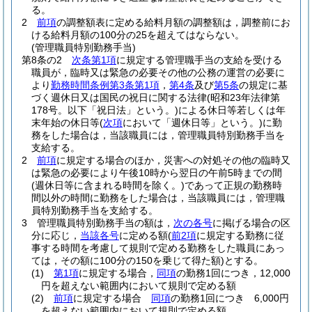
る。
2
前項
の調整額表に定める給料月額の調整額は，調整前にお
ける給料月額の100分の25を超えてはならない。
(管理職員特別勤務手当)
第8条の2
次条第1項
に規定する管理職手当の支給を受ける
職員が，臨時又は緊急の必要その他の公務の運営の必要に
より
勤務時間条例第3条第1項
，
第4条
及び
第5条
の規定に基
づく週休日又は国民の祝日に関する法律
(昭和23年法律第
178号。以下「祝日法」という。)
による休日等若しくは年
末年始の休日等
(
次項
において「週休日等」という。)
に勤
務をした場合は，当該職員には，管理職員特別勤務手当を
支給する。
2
前項
に規定する場合のほか，災害への対処その他の臨時又
は緊急の必要により午後10時から翌日の午前5時までの間
(週休日等に含まれる時間を除く。)
であって正規の勤務時
間以外の時間に勤務をした場合は，当該職員には，管理職
員特別勤務手当を支給する。
3
管理職員特別勤務手当の額は，
次の各号
に掲げる場合の区
分に応じ，
当該各号
に定める額
(
前2項
に規定する勤務に従
事する時間を考慮して規則で定める勤務をした職員にあっ
ては，その額に100分の150を乗じて得た額)
とする。
(1)
第1項
に規定する場合，
同項
の勤務1回につき，12,000
円を超えない範囲内において規則で定める額
(2)
前項
に規定する場合
同項
の勤務1回につき 6,000円
を超えない範囲内において規則で定める額