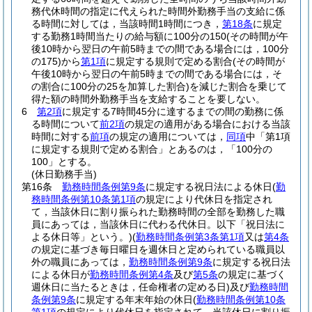
務代休時間の指定に代えられた時間外勤務手当の支給に係
る時間に対しては，当該時間1時間につき，
第18条
に規定
する勤務1時間当たりの給与額に100分の150
(その時間が午
後10時から翌日の午前5時までの間である場合には，100分
の175)
から
第1項
に規定する規則で定める割合
(その時間が
午後10時から翌日の午前5時までの間である場合には，そ
の割合に100分の25を加算した割合)
を減じた割合を乗じて
得た額の時間外勤務手当を支給することを要しない。
6
第2項
に規定する7時間45分に達するまでの間の勤務に係
る時間について
前2項
の規定の適用がある場合における当該
時間に対する
前項
の規定の適用については，
同項
中「第1項
に規定する規則で定める割合」とあるのは，「100分の
100」とする。
(休日勤務手当)
第16条
勤務時間条例第9条
に規定する祝日法による休日
(
勤
務時間条例第10条第1項
の規定により代休日を指定され
て，当該休日に割り振られた勤務時間の全部を勤務した職
員にあっては，当該休日に代わる代休日。以下「祝日法に
よる休日等」という。)
(
勤務時間条例第3条第1項
又は
第4条
の規定に基づき毎日曜日を週休日と定められている職員以
外の職員にあっては，
勤務時間条例第9条
に規定する祝日法
による休日が
勤務時間条例第4条
及び
第5条
の規定に基づく
週休日に当たるときは，任命権者の定める日)
及び
勤務時間
条例第9条
に規定する年末年始の休日
(
勤務時間条例第10条