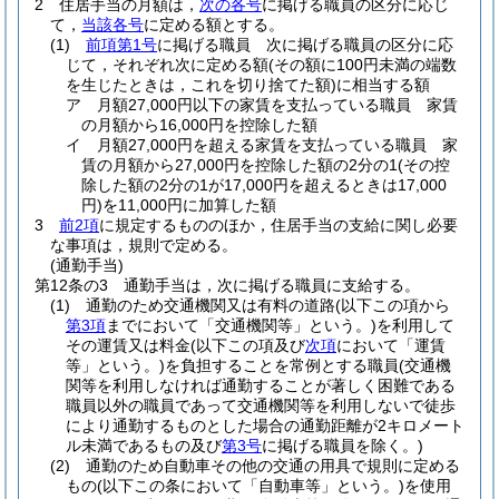
2
住居手当の月額は，
次の各号
に掲げる職員の区分に応じ
て，
当該各号
に定める額とする。
(1)
前項第1号
に掲げる職員 次に掲げる職員の区分に応
じて，それぞれ次に定める額
(その額に100円未満の端数
を生じたときは，これを切り捨てた額)
に相当する額
ア
月額27,000円以下の家賃を支払っている職員 家賃
の月額から16,000円を控除した額
イ
月額27,000円を超える家賃を支払っている職員 家
賃の月額から27,000円を控除した額の2分の1
(その控
除した額の2分の1が17,000円を超えるときは17,000
円)
を11,000円に加算した額
3
前2項
に規定するもののほか，住居手当の支給に関し必要
な事項は，規則で定める。
(通勤手当)
第12条の3
通勤手当は，次に掲げる職員に支給する。
(1)
通勤のため交通機関又は有料の道路
(以下この項から
第3項
までにおいて「交通機関等」という。)
を利用して
その運賃又は料金
(以下この項及び
次項
において「運賃
等」という。)
を負担することを常例とする職員
(交通機
関等を利用しなければ通勤することが著しく困難である
職員以外の職員であって交通機関等を利用しないで徒歩
により通勤するものとした場合の通勤距離が2キロメート
ル未満であるもの及び
第3号
に掲げる職員を除く。)
(2)
通勤のため自動車その他の交通の用具で規則に定める
もの
(以下この条において「自動車等」という。)
を使用