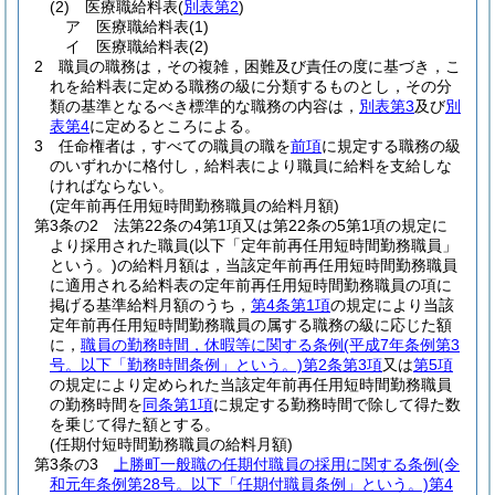
(2)
医療職給料表
(
別表第2
)
ア
医療職給料表
(1)
イ
医療職給料表
(2)
2
職員の職務は，その複雑，困難及び責任の度に基づき，こ
れを給料表に定める職務の級に分類するものとし，その分
類の基準となるべき標準的な職務の内容は，
別表第3
及び
別
表第4
に定めるところによる。
3
任命権者は，すべての職員の職を
前項
に規定する職務の級
のいずれかに格付し，給料表により職員に給料を支給しな
ければならない。
(定年前再任用短時間勤務職員の給料月額)
第3条の2
法第22条の4第1項又は第22条の5第1項の規定に
より採用された職員
(以下「定年前再任用短時間勤務職員」
という。)
の給料月額は，当該定年前再任用短時間勤務職員
に適用される給料表の定年前再任用短時間勤務職員の項に
掲げる基準給料月額のうち，
第4条第1項
の規定により当該
定年前再任用短時間勤務職員の属する職務の級に応じた額
に，
職員の勤務時間，休暇等に関する条例
(平成7年条例第3
号。以下「勤務時間条例」という。)
第2条第3項
又は
第5項
の規定により定められた当該定年前再任用短時間勤務職員
の勤務時間を
同条第1項
に規定する勤務時間で除して得た数
を乗じて得た額とする。
(任期付短時間勤務職員の給料月額)
第3条の3
上勝町一般職の任期付職員の採用に関する条例
(令
和元年条例第28号。以下「任期付職員条例」という。)
第4