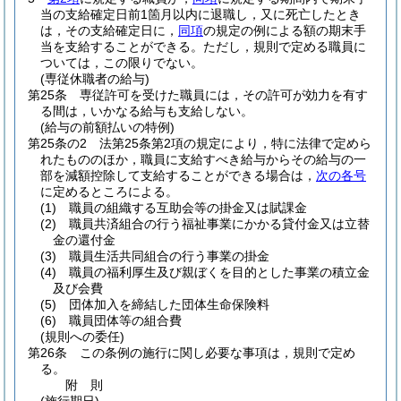
当の支給確定日前1箇月以内に退職し，又に死亡したとき
は，その支給確定日に，
同項
の規定の例による額の期末手
当を支給することができる。
ただし，規則で定める職員に
ついては，この限りでない。
(専従休職者の給与)
第25条
専従許可を受けた職員には，その許可が効力を有す
る間は，いかなる給与も支給しない。
(給与の前額払いの特例)
第25条の2
法第25条第2項の規定により，特に法律で定めら
れたもののほか，職員に支給すべき給与からその給与の一
部を減額控除して支給することができる場合は，
次の各号
に定めるところによる。
(1)
職員の組織する互助会等の掛金又は賦課金
(2)
職員共済組合の行う福祉事業にかかる貸付金又は立替
金の還付金
(3)
職員生活共同組合の行う事業の掛金
(4)
職員の福利厚生及び親ぼくを目的とした事業の積立金
及び会費
(5)
団体加入を締結した団体生命保険料
(6)
職員団体等の組合費
(規則への委任)
第26条
この条例の施行に関し必要な事項は，規則で定め
る。
附
則