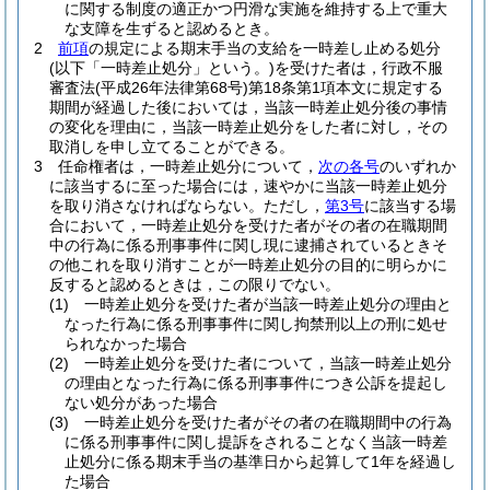
に関する制度の適正かつ円滑な実施を維持する上で重大
な支障を生ずると認めるとき。
2
前項
の規定による期末手当の支給を一時差し止める処分
(以下「一時差止処分」という。)
を受けた者は，行政不服
審査法
(平成26年法律第68号)
第18条第1項本文に規定する
期間が経過した後においては，当該一時差止処分後の事情
の変化を理由に，当該一時差止処分をした者に対し，その
取消しを申し立てることができる。
3
任命権者は，一時差止処分について，
次の各号
のいずれか
に該当するに至った場合には，速やかに当該一時差止処分
を取り消さなければならない。
ただし，
第3号
に該当する場
合において，一時差止処分を受けた者がその者の在職期間
中の行為に係る刑事事件に関し現に逮捕されているときそ
の他これを取り消すことが一時差止処分の目的に明らかに
反すると認めるときは，この限りでない。
(1)
一時差止処分を受けた者が当該一時差止処分の理由と
なった行為に係る刑事事件に関し拘禁刑以上の刑に処せ
られなかった場合
(2)
一時差止処分を受けた者について，当該一時差止処分
の理由となった行為に係る刑事事件につき公訴を提起し
ない処分があった場合
(3)
一時差止処分を受けた者がその者の在職期間中の行為
に係る刑事事件に関し提訴をされることなく当該一時差
止処分に係る期末手当の基準日から起算して1年を経過し
た場合