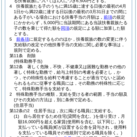
る扶養親族については1人につき6,500円とする。
4
扶養親族たる子のうちに満15歳に達する日後の最初の4月
1日から満22歳に達する日以後の最初の3月31日までの間に
ある子がいる場合における扶養手当の月額は，
前項
の規定
にかかわらず，5,000円に当該期間にある当該扶養親族たる
子の数を乗じて得た額を
同項
の規定による額に加算した額
とする。
5
前各項
に規定するもののほか，扶養親族の数の変更に伴う
支給額の改定その他扶養手当の支給に関し必要な事項は，
規則で定める。
第11条
削除
(特殊勤務手当)
第12条
著しく危険，不快，不健康又は困難な勤務その他の
著しく特殊な勤務で，給与上特別の考慮を必要とし，か
つ，その特殊性を給料で考慮することが適当でないと認め
られるものに従事する職員には，その勤務の特殊性に応じ
て，特殊勤務手当を支給する。
2
特殊勤務手当の種類，支給を受ける者の範囲，手当の額及
びその支給の方法は，別に条例で定める。
(住居手当)
第12条の2
住居手当は，次に掲げる職員に支給する。
(1)
自ら居住するため住宅
(貸間を含む。)
を借り受け，月
額16,000円を超える家賃
(使用料を含む。以下同じ。)
を
支払っている職員
(町が設置する公舎を貸与され，使用料
を支払っている職員その他規則で定める職員を除く。)