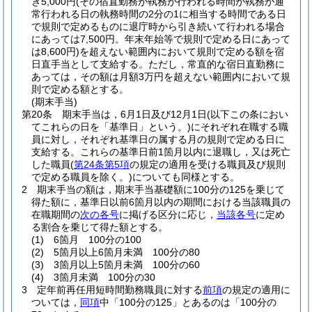
き5,000円
(その宿直勤務が執務が行われる時間が執務が通
常行われる日の執務時間の2分の1に相当する時間である日
で規則で定めるものに退庁時から引き続いて行われる場合
にあっては7,500円。年末年始等で規則で定める日にあって
は8,600円)
を超えない範囲内において規則で定める額を宿
日直手当として支給する。
ただし，常直的な宿日直勤務に
あっては，その額は月額3万円を超えない範囲内において規
則で定める額とする。
(期末手当)
第20条
期末手当は，6月1日及び12月1日
(以下この条におい
てこれらの日を「基準日」という。)
にそれぞれ在職する職
員に対し，それぞれ基準日の属する月の規則で定める日に
支給する。
これらの基準日前1箇月以内に退職し，又は死亡
した職員
(
第24条第5項
の規定の適用を受ける職員及び規則
で定める職員を除く。)
についても同様とする。
2
期末手当の額は，期末手当基礎額に100分の125を乗じて
得た額に，基準日以前6箇月以内の期間における当該職員の
在職期間の
次の各号
に掲げる区分に応じ，
当該各号
に定め
る割合を乗じて得た額とする。
(1)
6箇月 100分の100
(2)
5箇月以上6箇月未満 100分の80
(3)
3箇月以上5箇月未満 100分の60
(4)
3箇月未満 100分の30
3
定年前再任用短時間勤務職員に対する
前項
の規定の適用に
ついては，
同項
中「100分の125」とあるのは「100分の