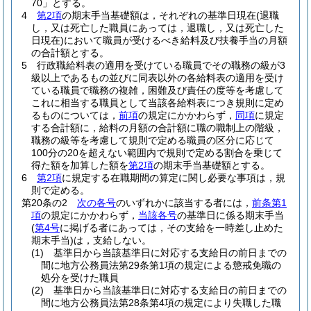
70」とする。
4
第2項
の期末手当基礎額は，それぞれの基準日現在
(退職
し，又は死亡した職員にあっては，退職し，又は死亡した
日現在)
において職員が受けるべき給料及び扶養手当の月額
の合計額とする。
5
行政職給料表の適用を受けている職員でその職務の級が3
級以上であるもの並びに同表以外の各給料表の適用を受け
ている職員で職務の複雑，困難及び責任の度等を考慮して
これに相当する職員として当該各給料表につき規則に定め
るものについては，
前項
の規定にかかわらず，
同項
に規定
する合計額に，給料の月額の合計額に職の職制上の階級，
職務の級等を考慮して規則で定める職員の区分に応じて
100分の20を超えない範囲内で規則で定める割合を乗じて
得た額を加算した額を
第2項
の期末手当基礎額とする。
6
第2項
に規定する在職期間の算定に関し必要な事項は，規
則で定める。
第20条の2
次の各号
のいずれかに該当する者には，
前条第1
項
の規定にかかわらず，
当該各号
の基準日に係る期末手当
(
第4号
に掲げる者にあっては，その支給を一時差し止めた
期末手当)
は，支給しない。
(1)
基準日から当該基準日に対応する支給日の前日までの
間に地方公務員法第29条第1項の規定による懲戒免職の
処分を受けた職員
(2)
基準日から当該基準日に対応する支給日の前日までの
間に地方公務員法第28条第4項の規定により失職した職