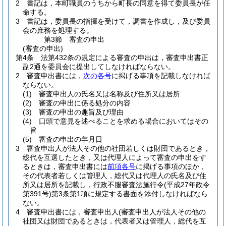
2
書記は，本町職員のうちから町長の同意を得て委員長が任
命する。
3
書記は，委員長の指揮を受けて，調書を作成し，及び委員
会の庶務を処理する。
第3節
審査の申出
(審査の申出)
第4条
法第432条の規定による審査の申出は，審査申出書正
副2通を委員会に提出してしなければならない。
2
審査申出書には，
次の各号
に掲げる事項を記載しなければ
ならない。
(1)
審査申出人の氏名又は名称及び住所又は居所
(2)
審査の申出に係る処分の内容
(3)
審査の申出の趣旨及び理由
(4)
口頭で意見を述べることを求める場合においてはその
旨
(5)
審査の申出の年月日
3
審査申出人が法人その他の社団若しくは財団であるとき，
総代を互選したとき，又は代理人によって審査の申出をす
るときは，審査申出書には
前項各号
に掲げる事項のほか，
その代表者若しくは管理人，総代又は代理人の氏名及び住
所又は居所を記載し，行政不服審査法施行令
(平成27年政令
第391号)
第3条第1項に規定する書面を添付しなければなら
ない。
4
審査申出書には，審査申出人
(審査申出人が法人その他の
社団又は財団であるときは，代表者又は管理人，総代を互