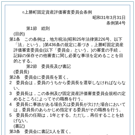
○上勝町固定資産評価審査委員会条例
昭和31年3月31日
条例第4号
第1節
総則
(目的)
第1条
この条例は，地方税法
(昭和25年法律第226号。以下
「法」という。)
第436条の規定に基づき，上勝町固定資産
評価審査委員会
(以下「委員会」という。)
の審査の手続，
記録の保存その他審査に関し必要な事項を定めることを目
的とする。
第2節
委員長及び書記
(委員長)
第2条
委員会に委員長を置く。
2
委員会は，委員のうちから委員長を選挙しなければならな
い。
3
委員長は，この条例及び固定資産評価審査委員会規程の定
めるところによってその職務を行う。
4
委員長に事故がある場合又は委員長が欠けた場合において
は，委員長のあらかじめ指定する委員がその職務を行う。
5
委員長の任期は，1年とする。
ただし，再任することを妨
げない。
(書記)
第3条
委員会に書記1人を置く。