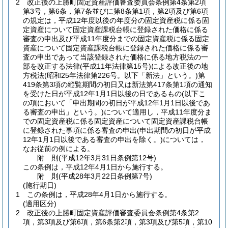
2
改正後の上勝町固定資産評価審査委員会条例第4条第2項
第3号，第6条，第7条並びに第8条第1項，第2項及び第6項
の規定は，平成12年度以後の年度分の固定資産税に係る固
定資産について固定資産課税台帳に登録された価格に係る
審査の申出及び平成11年度分までの固定資産税に係る固定
資産について固定資産課税台帳に登録された価格に係る審
査の申出であって当該登録された価格に係る地方税法の一
部を改正する法律
(平成11年法律第15号)
による改正後の地
方税法
(昭和25年法律第226号。以下「新法」という。)
第
419条第3項の縦覧期間の初日又は新法第417条第1項の通知
を受けた日が平成12年1月1日以後の日であるもの
(以下こ
の項において「申出期間の初日が平成12年1月1日以後であ
る審査の申出」という。)
について適用し，平成11年度分ま
での固定資産税に係る固定資産について固定資産課税台帳
に登録された事項に係る審査の申出
(申出期間の初日が平成
12年1月1日以後である審査の申出を除く。)
については，
なお従前の例による。
附
則
(平成12年3月31日
条例第12号)
この条例は，平成12年4月1日から施行する。
附
則
(平成28年3月22日
条例第7号)
(施行期日)
1
この条例は，平成28年4月1日から施行する。
(適用区分)
2
改正後の上勝町固定資産評価審査委員会条例第4条第2
項，第3項及び第6項，第6条第2項，第3項及び第5項，第10