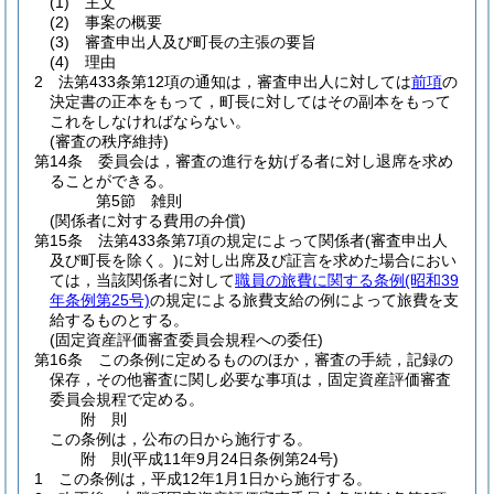
(1)
主文
(2)
事案の概要
(3)
審査申出人及び町長の主張の要旨
(4)
理由
2
法第433条第12項の通知は，審査申出人に対しては
前項
の
決定書の正本をもって，町長に対してはその副本をもって
これをしなければならない。
(審査の秩序維持)
第14条
委員会は，審査の進行を妨げる者に対し退席を求め
ることができる。
第5節
雑則
(関係者に対する費用の弁償)
第15条
法第433条第7項の規定によって関係者
(審査申出人
及び町長を除く。)
に対し出席及び証言を求めた場合におい
ては，当該関係者に対して
職員の旅費に関する条例
(昭和39
年条例第25号)
の規定による旅費支給の例によって旅費を支
給するものとする。
(固定資産評価審査委員会規程への委任)
第16条
この条例に定めるもののほか，審査の手続，記録の
保存，その他審査に関し必要な事項は，固定資産評価審査
委員会規程で定める。
附
則
この条例は，公布の日から施行する。
附
則
(平成11年9月24日
条例第24号)
1
この条例は，平成12年1月1日から施行する。