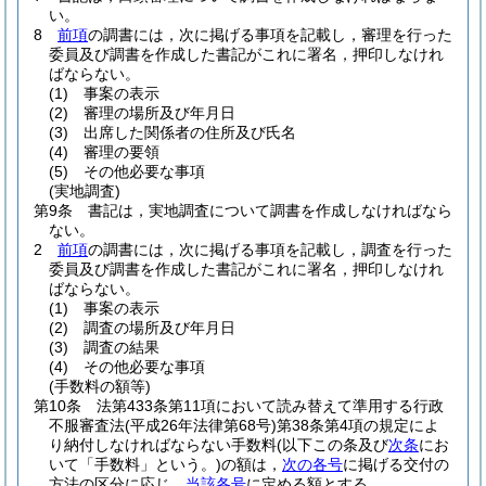
い。
8
前項
の調書には，次に掲げる事項を記載し，審理を行った
委員及び調書を作成した書記がこれに署名，押印しなけれ
ばならない。
(1)
事案の表示
(2)
審理の場所及び年月日
(3)
出席した関係者の住所及び氏名
(4)
審理の要領
(5)
その他必要な事項
(実地調査)
第9条
書記は，実地調査について調書を作成しなければなら
ない。
2
前項
の調書には，次に掲げる事項を記載し，調査を行った
委員及び調書を作成した書記がこれに署名，押印しなけれ
ばならない。
(1)
事案の表示
(2)
調査の場所及び年月日
(3)
調査の結果
(4)
その他必要な事項
(手数料の額等)
第10条
法第433条第11項において読み替えて準用する行政
不服審査法
(平成26年法律第68号)
第38条第4項の規定によ
り納付しなければならない手数料
(以下この条及び
次条
にお
いて「手数料」という。)
の額は，
次の各号
に掲げる交付の
方法の区分に応じ，
当該各号
に定める額とする。