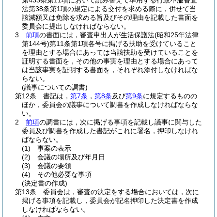
第433条第11項において読み替えて準用する行政不服審査
法第38条第1項の規定による交付を求める際に，併せて当
該減額又は免除を求める旨及びその理由を記載した書面を
委員会に提出しなければならない。
3
前項
の書面には，審査申出人が生活保護法
(昭和25年法律
第144号)
第11条第1項各号に掲げる扶助を受けていること
を理由とする場合にあっては当該扶助を受けていることを
証明する書面を，その他の事実を理由とする場合にあって
は当該事実を証明する書面を，それぞれ添付しなければな
らない。
(議事についての調書)
第12条
書記は，
第7条
，
第8条
及び
第9条
に規定するものの
ほか，委員会の議事について調書を作成しなければならな
い。
2
前項
の調書には，次に掲げる事項を記載し議事に関与した
委員及び調書を作成した書記がこれに署名，押印しなけれ
ばならない。
(1)
事案の表示
(2)
会議の場所及び年月日
(3)
会議の要領
(4)
その他必要な事項
(決定書の作成)
第13条
委員会は，審査の決定をする場合においては，次に
掲げる事項を記載し，委員会が記名押印した決定書を作成
しなければならない。