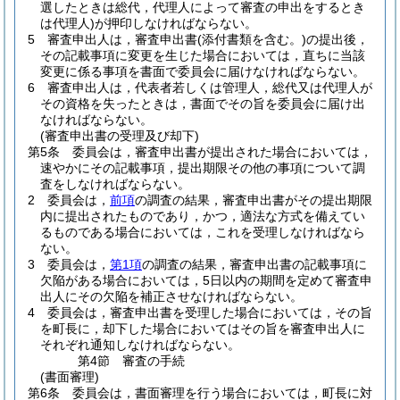
選したときは総代，代理人によって審査の申出をするとき
は代理人)
が押印しなければならない。
5
審査申出人は，審査申出書
(添付書類を含む。)
の提出後，
その記載事項に変更を生じた場合においては，直ちに当該
変更に係る事項を書面で委員会に届けなければならない。
6
審査申出人は，代表者若しくは管理人，総代又は代理人が
その資格を失ったときは，書面でその旨を委員会に届け出
なければならない。
(審査申出書の受理及び却下)
第5条
委員会は，審査申出書が提出された場合においては，
速やかにその記載事項，提出期限その他の事項について調
査をしなければならない。
2
委員会は，
前項
の調査の結果，審査申出書がその提出期限
内に提出されたものであり，かつ，適法な方式を備えてい
るものである場合においては，これを受理しなければなら
ない。
3
委員会は，
第1項
の調査の結果，審査申出書の記載事項に
欠陥がある場合においては，5日以内の期間を定めて審査申
出人にその欠陥を補正させなければならない。
4
委員会は，審査申出書を受理した場合においては，その旨
を町長に，却下した場合においてはその旨を審査申出人に
それぞれ通知しなければならない。
第4節
審査の手続
(書面審理)
第6条
委員会は，書面審理を行う場合においては，町長に対