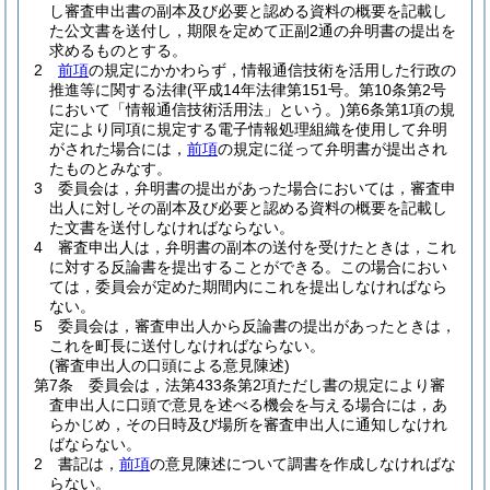
し審査申出書の副本及び必要と認める資料の概要を記載し
た公文書を送付し，期限を定めて正副2通の弁明書の提出を
求めるものとする。
2
前項
の規定にかかわらず，情報通信技術を活用した行政の
推進等に関する法律
(平成14年法律第151号。第10条第2号
において「情報通信技術活用法」という。)
第6条第1項の規
定により同項に規定する電子情報処理組織を使用して弁明
がされた場合には，
前項
の規定に従って弁明書が提出され
たものとみなす。
3
委員会は，弁明書の提出があった場合においては，審査申
出人に対しその副本及び必要と認める資料の概要を記載し
た文書を送付しなければならない。
4
審査申出人は，弁明書の副本の送付を受けたときは，これ
に対する反論書を提出することができる。
この場合におい
ては，委員会が定めた期間内にこれを提出しなければなら
ない。
5
委員会は，審査申出人から反論書の提出があったときは，
これを町長に送付しなければならない。
(審査申出人の口頭による意見陳述)
第7条
委員会は，法第433条第2項ただし書の規定により審
査申出人に口頭で意見を述べる機会を与える場合には，あ
らかじめ，その日時及び場所を審査申出人に通知しなけれ
ばならない。
2
書記は，
前項
の意見陳述について調書を作成しなければな
らない。