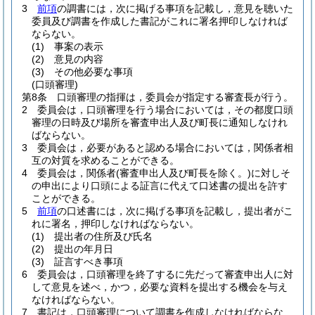
3
前項
の調書には，次に掲げる事項を記載し，意見を聴いた
委員及び調書を作成した書記がこれに署名押印しなければ
ならない。
(1)
事案の表示
(2)
意見の内容
(3)
その他必要な事項
(口頭審理)
第8条
口頭審理の指揮は，委員会が指定する審査長が行う。
2
委員会は，口頭審理を行う場合においては，その都度口頭
審理の日時及び場所を審査申出人及び町長に通知しなけれ
ばならない。
3
委員会は，必要があると認める場合においては，関係者相
互の対質を求めることができる。
4
委員会は，関係者
(審査申出人及び町長を除く。)
に対しそ
の申出により口頭による証言に代えて口述書の提出を許す
ことができる。
5
前項
の口述書には，次に掲げる事項を記載し，提出者がこ
れに署名，押印しなければならない。
(1)
提出者の住所及び氏名
(2)
提出の年月日
(3)
証言すべき事項
6
委員会は，口頭審理を終了するに先だって審査申出人に対
して意見を述べ，かつ，必要な資料を提出する機会を与え
なければならない。
7
書記は，口頭審理について調書を作成しなければならな