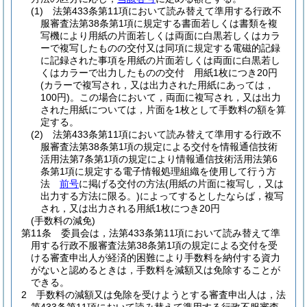
(1)
法第433条第11項において読み替えて準用する行政不
服審査法第38条第1項に規定する書面若しくは書類を複
写機により用紙の片面若しくは両面に白黒若しくはカラ
ーで複写したものの交付又は同項に規定する電磁的記録
に記録された事項を用紙の片面若しくは両面に白黒若し
くはカラーで出力したものの交付 用紙1枚につき20円
(カラーで複写され，又は出力された用紙にあっては，
100円)
。
この場合において，両面に複写され，又は出力
された用紙については，片面を1枚として手数料の額を算
定する。
(2)
法第433条第11項において読み替えて準用する行政不
服審査法第38条第1項の規定による交付を情報通信技術
活用法第7条第1項の規定により情報通信技術活用法第6
条第1項に規定する電子情報処理組織を使用して行う方
法
前号
に掲げる交付の方法
(用紙の片面に複写し，又は
出力する方法に限る。)
によってするとしたならば，複写
され，又は出力される用紙1枚につき20円
(手数料の減免)
第11条
委員会は，法第433条第11項において読み替えて準
用する行政不服審査法第38条第1項の規定による交付を受
ける審査申出人が経済的困難により手数料を納付する資力
がないと認めるときは，手数料を減額又は免除することが
できる。
2
手数料の減額又は免除を受けようとする審査申出人は，法