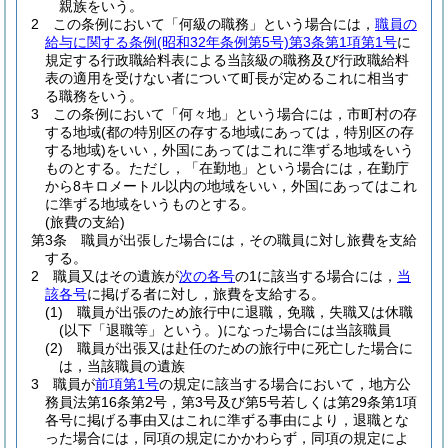
親族をいう。
2
この条例において「何級の職務」という場合には，
職員の
給与に関する条例
(昭和32年条例第5号)
第3条第1項第1号
に
規定する行政職給料表による当該級の職務及び行政職給料
表の適用を受けない者について町長が定めるこれに相当す
る職務をいう。
3
この条例において「何々地」という場合には，市町村の存
する地域
(都の特別区の存する地域にあっては，特別区の存
する地域)
をいい，外国にあってはこれに準ずる地域をいう
ものとする。
ただし，「在勤地」という場合には，在勤庁
から8キロメートル以内の地域をいい，外国にあってはこれ
に準ずる地域をいうものとする。
(旅費の支給)
第3条
職員が出張した場合には，その職員に対し旅費を支給
する。
2
職員又はその遺族が
次の各号
の1に該当する場合には，
当
該各号
に掲げる者に対し，旅費を支給する。
(1)
職員が出張のため旅行中に退職，免職，失職又は休職
(以下「退職等」という。)
になった場合には当該職員
(2)
職員が出張又は赴任のための旅行中に死亡した場合に
は，当該職員の遺族
3
職員が
前項第1号
の規定に該当する場合において，地方公
務員法第16条第2号，第3号及び第5号若しくは第29条第1項
各号に掲げる事由又はこれに準ずる事由により，退職とな
った場合には，同項の規定にかかわらず，同項の規定によ