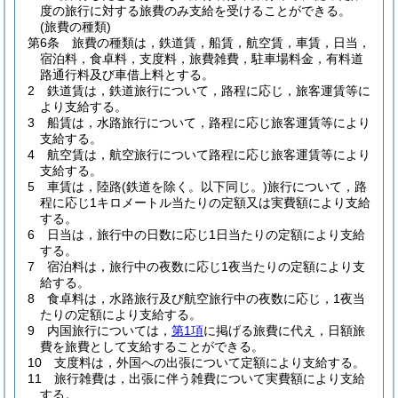
度の旅行に対する旅費のみ支給を受けることができる。
(旅費の種類)
第6条
旅費の種類は，鉄道賃，船賃，航空賃，車賃，日当，
宿泊料，食卓料，支度料，旅費雑費，駐車場料金，有料道
路通行料及び車借上料とする。
2
鉄道賃は，鉄道旅行について，路程に応じ，旅客運賃等に
より支給する。
3
船賃は，水路旅行について，路程に応じ旅客運賃等により
支給する。
4
航空賃は，航空旅行について路程に応じ旅客運賃等により
支給する。
5
車賃は，陸路
(鉄道を除く。以下同じ。)
旅行について，路
程に応じ1キロメートル当たりの定額又は実費額により支給
する。
6
日当は，旅行中の日数に応じ1日当たりの定額により支給
する。
7
宿泊料は，旅行中の夜数に応じ1夜当たりの定額により支
給する。
8
食卓料は，水路旅行及び航空旅行中の夜数に応じ，1夜当
たりの定額により支給する。
9
内国旅行については，
第1項
に掲げる旅費に代え，日額旅
費を旅費として支給することができる。
10
支度料は，外国への出張について定額により支給する。
11
旅行雑費は，出張に伴う雑費について実費額により支給
する。