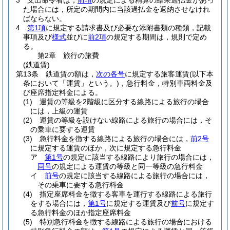
3
支出命令者は，
前項
の規定による精算の結果過払金があっ
た場合には，所定の期間内に当該過払金を返納させなけれ
ばならない。
4
第1項
に規定する請求書及び必要な添附書類の種類，記載
事項及び
様式
並びに
前2項
の規定する期間は，規則で定め
る。
第2章
旅行の旅費
(鉄道賃)
第13条
鉄道賃の額は，
次の各号
に規定する旅客運賃
(以下本
条において「運賃」という。)
，急行料金，特別車両料金及
び座席指定料金による。
(1)
運賃の等級を2階級に区分する線路による旅行の場合
には，上級の運賃
(2)
運賃の等級を設けない線路による旅行の場合には，そ
の乗車に要する運賃
(3)
急行料金を徴する線路による旅行の場合には，
前2号
に規定する運賃のほか，次に規定する急行料金
ア
第1号
の規定に該当する線路により旅行の場合には，
同号
の規定による運賃の等級と同一等級の急行料金
イ
前号
の規定に該当する線路による旅行の場合には，
その乗車に要する急行料金
(4)
指定座席料金を徴する客車を運行する線路による旅行
をする場合には，
第1号
に規定する運賃及び
前号
に規定す
る急行料金のほか指定座席料金
(5)
特別急行料金を徴する線路による旅行の場合における