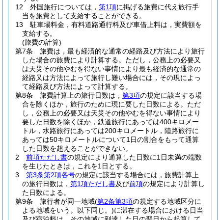
12
外国旅行については，
第1項
に掲げる旅費に代え旅行手
当を旅費として支給することができる。
13
駐車場料金，有料道路通行料及び車借上料は，実費額を
支給する。
(旅費の計算)
第7条
旅費は，最も経済的な通常の経路及び方法により旅行
した場合の旅費により計算する。
ただし，公務上の必要又
は天災その他やむを得ない事情により最も経済的な通常の
経路又は方法によって旅行し難い場合には，その現によっ
て経路及び方法によって計算する。
第8条
旅費計算上の旅行日数は，
第3項
の規定に該当する場
合を除くほか，旅行のために現に要した日数による。
ただ
し，公務上の必要又は天災その他やむを得ない事情により
要した日数を除くほか，鉄道旅行にあっては400キロメー
トル，水路旅行にあっては200キロメートル，陸路旅行に
あっては50キロメートルについて1日の割合をもって通算
した日数を超えることができない。
2
前項ただし書
の規定により通算した日数に1日未満の端数
を生じたときは，これを1日とする。
3
第3条第2項各号
の規定に該当する場合には，旅費計算上
の旅行日数は，
第1項ただし書
及び
前項
の規定により計算し
た日数による。
第9条
旅行者が同一地域
(
第2条第3項
の規定する地域区分に
よる地域をいう。以下同じ。)
に滞在する場合における日当
及び宿泊料は，その地域に到達した日の翌日から起算して