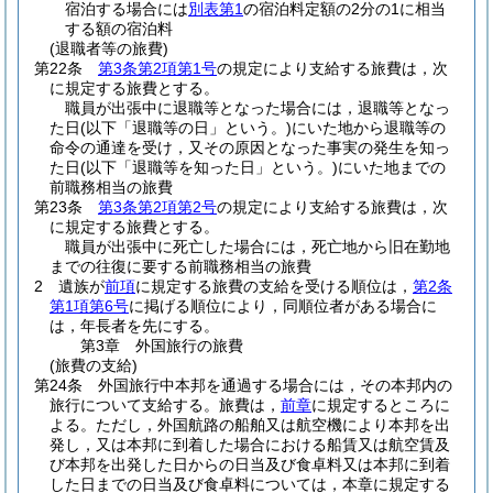
宿泊する場合には
別表第1
の宿泊料定額の2分の1に相当
する額の宿泊料
(退職者等の旅費)
第22条
第3条第2項第1号
の規定により支給する旅費は，次
に規定する旅費とする。
職員が出張中に退職等となった場合には，退職等となっ
た日
(以下「退職等の日」という。)
にいた地から退職等の
命令の通達を受け，又その原因となった事実の発生を知っ
た日
(以下「退職等を知った日」という。)
にいた地までの
前職務相当の旅費
第23条
第3条第2項第2号
の規定により支給する旅費は，次
に規定する旅費とする。
職員が出張中に死亡した場合には，死亡地から旧在勤地
までの往復に要する前職務相当の旅費
2
遺族が
前項
に規定する旅費の支給を受ける順位は，
第2条
第1項第6号
に掲げる順位により，同順位者がある場合に
は，年長者を先にする。
第3章
外国旅行の旅費
(旅費の支給)
第24条
外国旅行中本邦を通過する場合には，その本邦内の
旅行について支給する。
旅費は，
前章
に規定するところに
よる。
ただし，外国航路の船舶又は航空機により本邦を出
発し，又は本邦に到着した場合における船賃又は航空賃及
び本邦を出発した日からの日当及び食卓料又は本邦に到着
した日までの日当及び食卓料については，本章に規定する