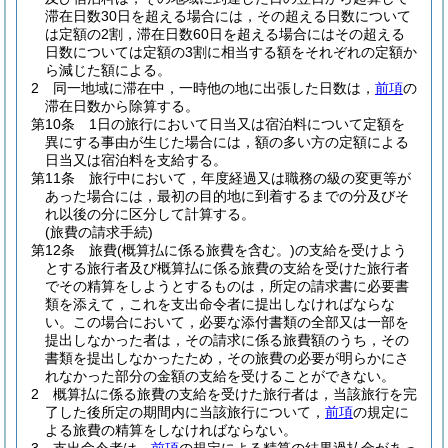
滞在日数30日を超える場合には，その超える日数について
は定額の2割，滞在日数60日を超える場合にはその超える
日数については定額の3割に相当する額をそれぞれの定額か
ら減じた額による。
2
同一地域に滞在中，一時他の地に出張した日数は，
前項
の
滞在日数から除算する。
第10条
1日の旅行において日当又は宿泊料について定額を
異にする事由が生じた場合には，額の多い方の定額による
日当又は宿泊料を支給する。
第11条
旅行中において，年度経過又は職務の級の変更等が
あった場合には，最初の目的地に到着するまでの分及びそ
れ以後の分に区分して計算する。
(旅費の請求手続)
第12条
旅費
(概算払に係る旅費を含む。)
の支給を受けよう
とする旅行者及び概算払に係る旅費の支給を受けた旅行者
でその精算をしようとするものは，所定の請求書に必要書
類を添えて，これを支出命令者に提出しなければならな
い。
この場合において，必要な添付書類の全部又は一部を
提出しなかった者は，その請求に係る旅費額のうち，その
書類を提出しなかったため，その旅費の必要が明らかにさ
れなかった部分の金額の支給を受けることができない。
2
概算払に係る旅費の支給を受けた旅行者は，当該旅行を完
了した後所定の期間内に当該旅行について，
前項
の規定に
よる旅費の精算をしなければならない。