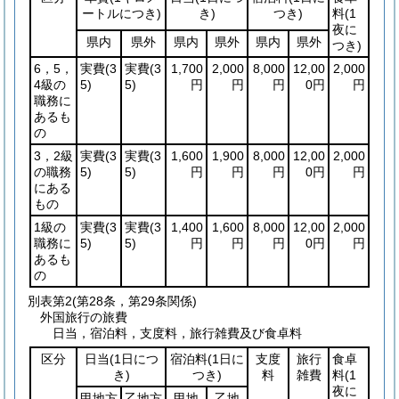
ートルにつき)
き)
つき)
料
(1
夜に
県内
県外
県内
県外
県内
県外
つき)
6，5，
実費
(3
実費
(3
1,700
2,000
8,000
12,00
2,000
4級の
5)
5)
円
円
円
0円
円
職務に
あるも
の
3，2級
実費
(3
実費
(3
1,600
1,900
8,000
12,00
2,000
の職務
5)
5)
円
円
円
0円
円
にある
もの
1級の
実費
(3
実費
(3
1,400
1,600
8,000
12,00
2,000
職務に
5)
5)
円
円
円
0円
円
あるも
の
別表第2
(第28条，第29条関係)
外国旅行の旅費
日当，宿泊料，支度料，旅行雑費及び食卓料
区分
日当
(1日につ
宿泊料
(1日に
支度
旅行
食卓
き)
つき)
料
雑費
料
(1
夜に
甲地方
乙地方
甲地
乙地