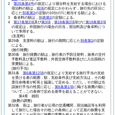
2
第25条第4号
の規定により寝台料を支給する場合における
宿泊料の額は，
前項
の規定にかかわらず，旅行先の区分に
応じた
別表第2
の定額の10分の7に相当する額による。
3
食卓料の額は，
別表第2
の定額による。
4
第17条第2項
及び
第3項
，
第18条第2項
並びに
第19条第2項
の規定は，外国旅行の場合の日当，宿泊料及び食卓料につ
いて準用する。
(支度料)
第29条
支度料の額は，旅行の期間に応じた
別表第2
の定額
による。
(旅行雑費)
第30条
旅行雑費の額は，旅行者の予防注射料，旅券の交付
手数料及び査証手数料，外貨交換手数料並びに入出国税の
実費額による。
(旅行手当)
第31条
第6条第12項
の規定により支給する旅行手当の支給
を受ける者の範囲，額，支給条件及び支給方法は，その都
度任命権者が町長と協議して定める。
ただし，その額は当
該旅行手当の性質に応じ，
第6条第1項
に掲げる旅費の額に
ついて，この条例で定める基準を超えることができない。
第4章
雑則
(旅費の調整)
第32条
長は，旅行者が公用の交通機関，宿泊施設等を利用
して旅行した場合その他この条例によって正規の旅費を支
給することが不当に旅費の実費を超えた支給となる場合に