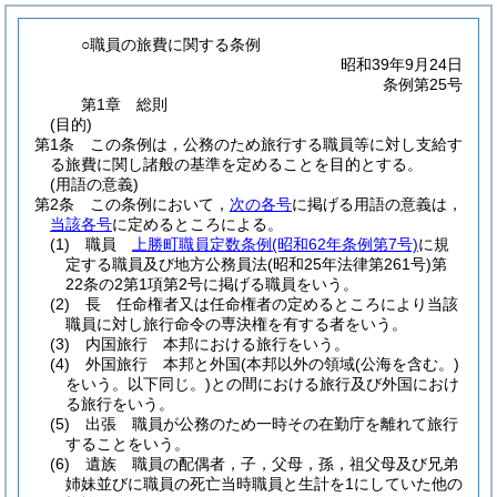
○職員の旅費に関する条例
昭和39年9月24日
条例第25号
第1章
総則
(目的)
第1条
この条例は，公務のため旅行する職員等に対し支給す
る旅費に関し諸般の基準を定めることを目的とする。
(用語の意義)
第2条
この条例において，
次の各号
に掲げる用語の意義は，
当該各号
に定めるところによる。
(1)
職員
上勝町職員定数条例
(昭和62年条例第7号)
に規
定する職員及び地方公務員法
(昭和25年法律第261号)
第
22条の2第1項第2号に掲げる職員をいう。
(2)
長 任命権者又は任命権者の定めるところにより当該
職員に対し旅行命令の専決権を有する者をいう。
(3)
内国旅行 本邦における旅行をいう。
(4)
外国旅行 本邦と外国
(本邦以外の領域
(公海を含む。)
をいう。以下同じ。)
との間における旅行及び外国におけ
る旅行をいう。
(5)
出張 職員が公務のため一時その在勤庁を離れて旅行
することをいう。
(6)
遺族 職員の配偶者，子，父母，孫，祖父母及び兄弟
姉妹並びに職員の死亡当時職員と生計を1にしていた他の