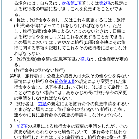
る場合には，自ら又は，
次条第1項
若しくは
第2項
の規定に
よる旅行者の申請に基づき，これを変更することができ
る。
4
長は，旅行命令を発し，又はこれを変更するには，旅行
(出張)
命令簿によってこれをしなければならない。
ただ
し，旅行
(出張)
命令簿によるいとまのないときは，口頭に
よる旅行命令を発し，又はこれを変更することができる。
この場合においては，速やかに旅行
(出張)
命令簿にその旅
行に関する事項を記載してこれをその旅行者に提示しなけ
ればならない。
5
旅行
(出張)
命令簿の記載事項及び
様式
は，任命権者が定め
る。
(旅行命令に従わない旅行)
第5条
旅行者は，公務上の必要又は天災その他やむを得ない
事情により旅行命令
(
前条第3項
の規定により変更された旅
行命令を含む。以下本条において同じ。)
に従って旅行する
ことができない場合には，あらかじめ長に旅行命令の変更
の申請をしなければならない。
2
旅行者は，
前項
の規定による旅行命令の変更申請をするい
とまがない場合には，旅行命令に従わないで旅行した後，
速やかに長に旅行命令の変更の申請をしなければならな
い。
3
前2項
の規定による旅行命令の変更の申請をしたが，その
変更が認められなかった場合において，旅行命令に従わな
いで旅行したときは，その旅行者は，旅行命令に従った限