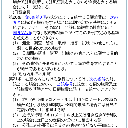
場合又は船賃若しくは航空賃を要しないが食費を要する場
合に限り，支給する。
(日額旅費)
第20条
第6条第9項
の規定により支給する日額旅費は，
次の
各号
に掲げる旅行をする場合に規則で定める基準により支
給する。
ただし，その額は，当該日額旅費の性質に応じ，
同条第1項
に掲げる旅費の額についてこの条例で定める基準
を超えることができない。
(1)
測量，調査，監督，取締，指導，試験その他これらに
類する目的のための旅行
(2)
長期間の研修，講習，訓練その他これらに類する目的
のための旅行
(3)
その他特に任命権者において日額旅費を支給すること
が適当であると認めるとき。
(在勤地内旅行の旅費)
第21条
在勤地内における旅行については，
次の各号
の1に
該当する場合において，
当該各号
に規定する額の旅費又は
当該旅費を基準とする日額旅費に限り，支給することがで
きる。
(1)
旅行が行程8キロメートル以上16キロメートル未満の
場合又は引き続き5時間以上8時間未満の場合には日当の
定額の3分の1に相当する額
(2)
旅行が行程16キロメートル以上又は引き続き8時間以
上の場合には日当の定額の2分の1に相当する額
(3)
公務上の必要又は天災その他やむを得ない事由により