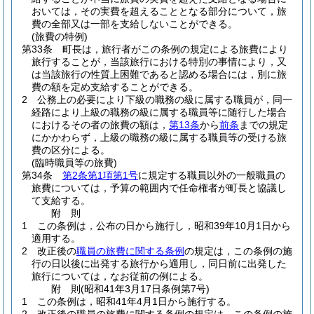
おいては，その実費を超えることとなる部分について，旅
費の全部又は一部を支給しないことができる。
(旅費の特例)
第33条
町長は，旅行者がこの条例の規定による旅費により
旅行することが，当該旅行における特別の事情により，又
は当該旅行の性質上困難であると認める場合には，別に旅
費の額を定め支給することができる。
2
公務上の必要により下級の職務の級に属する職員が，同一
経路により上級の職務の級に属する職員等に随行した場合
におけるその者の旅費の額は，
第13条
から
前条
までの規定
にかかわらず，上級の職務の級に属する職員等の受ける旅
費の区分による。
(臨時職員等の旅費)
第34条
第2条第1項第1号
に規定する職員以外の一般職員の
旅費については，予算の範囲内で任命権者が町長と協議し
て支給する。
附
則
1
この条例は，公布の日から施行し，昭和39年10月1日から
適用する。
2
改正後の
職員の旅費に関する条例
の規定は，この条例の施
行の日以後に出発する旅行から適用し，同日前に出発した
旅行については，なお従前の例による。
附
則
(昭和41年3月17日
条例第7号)
1
この条例は，昭和41年4月1日から施行する。