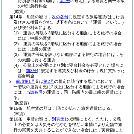
特別急行料金の額は，
第1号
の規定による運賃と同一等級
の特別急行料金
(船賃)
第14条
船賃の額は，
次の各号
に規定する旅客運賃
(はしけ賃
及びさん橋賃を含む。以下本条において「運賃」という。)
及び寝台料金による。
(1)
運賃の等級を3階級に区分する船舶による旅行の場合
には，中級の運賃
(2)
運賃の等級を2階級に区分する船舶による旅行の場合
には，上級の運賃
(3)
運賃の等級を設けない船舶による旅行の場合には，そ
の乗船に要する運賃
(4)
公務上の必要により別に寝台料金を必要とした場合に
は，
前3号
に規定する運賃及び料金のほか，現に支払った
寝台料金
2
前項第1号
又は
第2号
の規定に該当する場合において，同
一階級の運賃を更に2以上に区分する船舶による旅行の場合
には，
当該各号
の運賃は，同一階級内の最上級の運賃によ
る。
(航空賃)
第15条
航空賃の額は，現に支払った旅客運賃による。
(車賃)
第16条
車賃の額は，
別表第1
の定額による。
ただし，公務
上の必要又は天災その他やむを得ない事情により定額で旅
行の実費を支弁することができない場合には，実費額によ