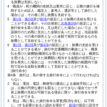
る旅費は支給しない。
4
職員が，町の機関の依頼又は要求に応じ，公務の遂行を補
助するため証人，鑑定人，参考人，通訳等として旅行した
場合には，その者に対し旅費を支給する。
5
第1項
，
第2項
及び
前項
の規定により旅費の支給を受ける
ことができる者が，その出発前に
次条第3項
の規定により，
旅行命令を取り消され，又は死亡した場合においては，当
該旅行のため既に支出した金額があったときは，当該金額
のうち，その者の損失となった金額で規則で定めるものを
旅費として支給することができる。
6
第1項
，
第2項
及び
第4項
の規定により，旅費の支給を受け
ることができる者が，旅行中交通機関の事故により，概算
払を受けた旅費額
(概算払を受けなかった場合には，概算払
を受けることができた旅費額に相当する金額)
の全部又は一
部を喪失した場合には，その喪失した旅費額の範囲内で規
則で定める金額を旅費として支給することができる。
(旅行命令)
第4条
旅行は，長の発する旅行命令によって行わなければな
らない。
2
長は，電信，電話，郵便等の通信による連絡手段によって
は，公務の円滑な遂行を図ることができない場合でかつ予
算上旅費の支給が可能である場合に限り，旅行命令を発す
ることができる。
3
長は，既に発した旅行命令を変更
(取消を含む。以下同
じ。)
する必要があると認める場合で，
前項
の規定に該当す