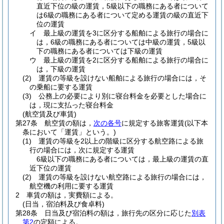
直近下位の級の運賃，5級以下の職務にある者について
は6級の職務にある者について定める運賃の級の直近下
位の運賃
イ
最上級の運賃を3に区分する船舶による旅行の場合に
は，6級の職務にある者については中級の運賃，5級以
下の職務にある者については下級の運賃
ウ
最上級の運賃を2に区分する船舶による旅行の場合に
は，下級の運賃
(2)
運賃の等級を設けない船舶による旅行の場合には，そ
の乗船に要する運賃
(3)
公務上の必要により別に寝台料金を必要とした場合に
は，現に支払った寝台料金
(航空賃及び車賃)
第27条
航空賃の額は，
次の各号
に規定する旅客運賃
(以下本
条において「運賃」という。)
(1)
運賃の等級を2以上の階級に区分する航空路による旅
行の場合には，次に規定する運賃
6級以下の職務にある者については，最上級の運賃の直
近下位の運賃
(2)
運賃の等級を設けない航空路による旅行の場合には，
航空機の利用に要する運賃
2
車賃の額は，実費額による。
(日当，宿泊料及び食卓料)
第28条
日当及び宿泊料の額は，旅行先の区分に応じた
別表
第2
の定額による。