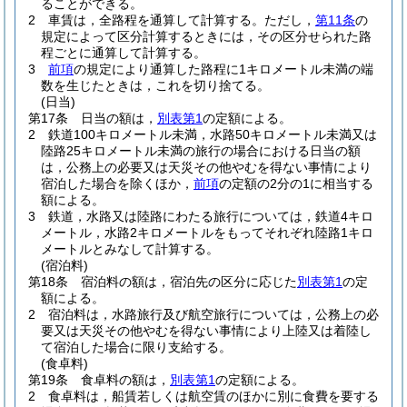
ることができる。
2
車賃は，全路程を通算して計算する。
ただし，
第11条
の
規定によって区分計算するときには，その区分せられた路
程ごとに通算して計算する。
3
前項
の規定により通算した路程に1キロメートル未満の端
数を生じたときは，これを切り捨てる。
(日当)
第17条
日当の額は，
別表第1
の定額による。
2
鉄道100キロメートル未満，水路50キロメートル未満又は
陸路25キロメートル未満の旅行の場合における日当の額
は，公務上の必要又は天災その他やむを得ない事情により
宿泊した場合を除くほか，
前項
の定額の2分の1に相当する
額による。
3
鉄道，水路又は陸路にわたる旅行については，鉄道4キロ
メートル，水路2キロメートルをもってそれぞれ陸路1キロ
メートルとみなして計算する。
(宿泊料)
第18条
宿泊料の額は，宿泊先の区分に応じた
別表第1
の定
額による。
2
宿泊料は，水路旅行及び航空旅行については，公務上の必
要又は天災その他やむを得ない事情により上陸又は着陸し
て宿泊した場合に限り支給する。
(食卓料)
第19条
食卓料の額は，
別表第1
の定額による。
2
食卓料は，船賃若しくは航空賃のほかに別に食費を要する