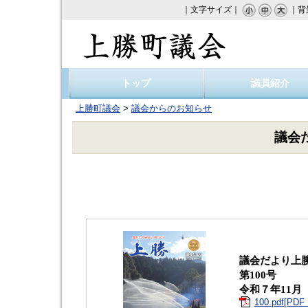
｜文字サイズ｜
｜背
上勝町議会
トップ
議員紹介
上勝町議会
>
議会からのお知らせ
議会
議会だより上
第100号
令和７年11月
100.pdf[PD