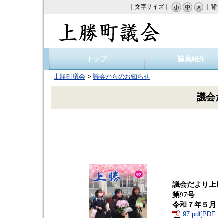
｜文字サイズ｜
｜背
上勝町議会
トップ
議員紹介
上勝町議会
>
議会からのお知らせ
議会
議会だより上
第97号
令和７年５月
97.pdf[PDF