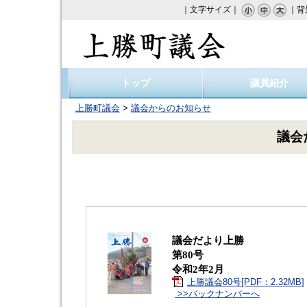
｜文字サイズ｜
｜背
上勝町議会
トップ
議員紹介
上勝町議会
>
議会からのお知らせ
議会
議会だより上勝
第80号
令和2年2月
上勝議会80号[PDF：2.32MB]
>>バックナンバーへ