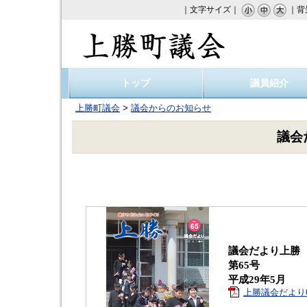
｜文字サイズ｜
｜背
上勝町議会
トップ
議員紹介
上勝町議会
>
議会からのお知らせ
議会
議会だより上勝
第65号
平成29年5月
上勝議会だより65