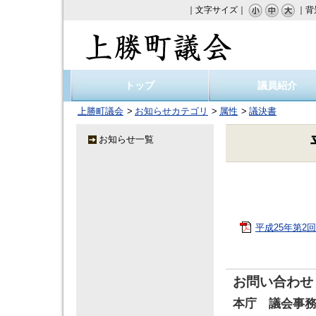
｜文字サイズ｜
｜背
上勝町議会
トップ
議員紹介
上勝町議会
お知らせカテゴリ
属性
議決書
お知らせ一覧
平成25年第2回臨
お問い合わせ
本庁 議会事