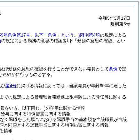
則
令和5年3月17日
規則第6号
59年条例第17号。以下「条例」という。)
附則第4項
の規定による
項
の規定による勤務の意思の確認
(以下「勤務の意思の確認」とい
及び勤務の意思の確認を行うことができない職員として
条例
で定
り速やかに行うものとする。
及び
第4号
に掲げる情報にあっては，当該職員が年齢60年に達した
の5までの規定による管理監督職勤務上限年齢による降任等に関する
員をいう。以下同じ。)
の任用に関する情報
る給与に関する特例措置に関する情報
となく退職をした場合における退職手当の基本額を当該職員が当該
る額と同額とする退職手当に関する特例措置に関する情報
る情報