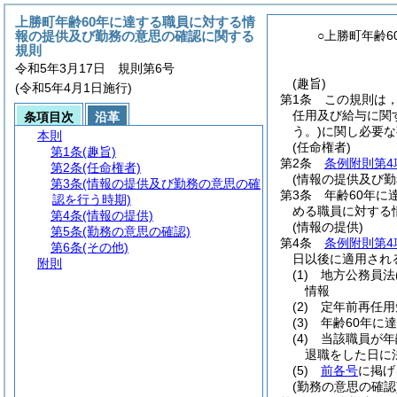
上勝町年齢60年に達する職員に対する情
報の提供及び勤務の意思の確認に関する
○上勝町年齢
規則
令和5年3月17日 規則第6号
(趣旨)
(令和5年4月1日施行)
第1条
この規則は，
任用及び給与に関
条項目次
沿革
う。)
に関し必要な
本則
(任命権者)
第1条
(趣旨)
第2条
条例附則第4
第2条
(任命権者)
(情報の提供及び
第3条
(情報の提供及び勤務の意思の確
第3条
年齢60年に
認を行う時期)
める職員に対する
第4条
(情報の提供)
(情報の提供)
第5条
(勤務の意思の確認)
第4条
条例附則第4
第6条
(その他)
日以後に適用され
附則
(1)
地方公務員法
情報
(2)
定年前再任用
(3)
年齢60年に
(4)
当該職員が年
退職をした日に
(5)
前各号
に掲げ
(勤務の意思の確認