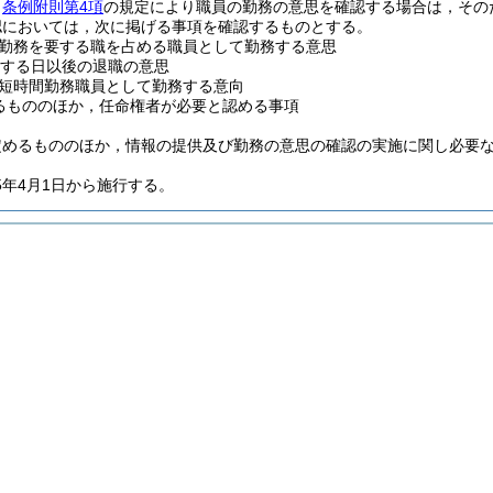
，
条例附則第4項
の規定により職員の勤務の意思を確認する場合は，その
認においては，次に掲げる事項を確認するものとする。
勤務を要する職を占める職員として勤務する意思
達する日以後の退職の意思
短時間勤務職員として勤務する意向
るもののほか，任命権者が必要と認める事項
定めるもののほか，情報の提供及び勤務の意思の確認の実施に関し必要
5年4月1日から施行する。