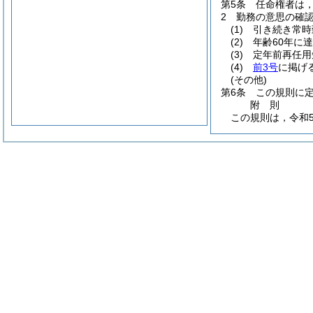
第5条
任命権者は
2
勤務の意思の確
(1)
引き続き常時
(2)
年齢60年に
(3)
定年前再任用
(4)
前3号
に掲げ
(その他)
第6条
この規則に
附
則
この規則は，令和