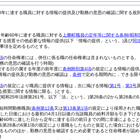
60年に達する職員に対する情報の提供及び勤務の意思の確認に関する規
年齢60年に達する職員に対する
上勝町職員の定年等に関する条例
(昭和
する措置その他必要な情報の提供
(以下「情報の提供」という。)
及び
同
事項を定めるものとする。
項
の任命権者には，併任に係る職の任命権者は含まれないものとする。
勤務の意思の確認を行う時期)
達する日の属する年度の前年度に
条例附則第4項
の規定による情報の提供
情報の提供及び勤務の意思の確認は，
条例
で定める期間内に，できる限
項
の規定により職員に提供する情報は，次に掲げる情報
(
第1号
，
第3号
る措置に関する情報に限る。)
とする。
(昭和25年法律第261号。以下「法」という。)
第28条の2から第28条
短時間勤務職員
(
条例第12条
又は
第13条第1項
の規定により採用された職
達した日後における最初の4月1日以後の当該職員の給料月額を引き下げ
齢60年に達した日から定年に達する日の前日までの間に非違によるこ
法第28条の6第1項の規定により退職をしたものと仮定した場合におけ
るもののほか，勤務の意思を確認するため必要であると任命権者が認め
)