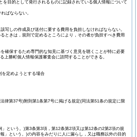
とを目的として発行されるものに記録されている個人情報について
ければならない。
当該写しの作成及び送付に要する費用を負担しなければならない。
めるときは，規則で定めるところにより，その者が負担すべき費用
いを確保するため専門的な知見に基づく意見を聴くことが特に必要
る上勝町個人情報保護審査会に諮問することができる。
則を定めようとする場合
。
年法律第37号)
附則第1条第7号に掲げる規定
(同法第51条の規定に限
例」という。)
第3条第3項，第12条第2項又は第12条の2第2項の規
情報」という。)
の内容をみだりに人に漏らし，又は職務以外の目的