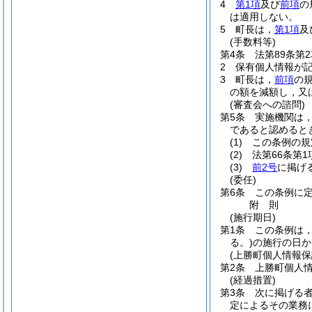
4
第1項
及び
前項
の
は適用しない。
5
町長は，
第1項
及
(手数料等)
第4条
法第89条第
2
保有個人情報が
3
町長は，
前項
の
の額を減額し，又
(審査会への諮問)
第5条
実施機関は
であると認めると
(1)
この条例の規
(2)
法第66条第
(3)
前2号
に掲げ
(委任)
第6条
この条例に
附
則
(施行期日)
第1条
この条例は
る。)
の施行の日か
(上勝町個人情報保
第2条
上勝町個人
(経過措置)
第3条
次に掲げる
定によるその業務