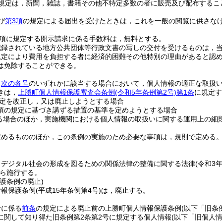
規定は，新聞，雑誌，書籍その他不特定多数の者に販売及び配布するこ
び
第3項
の規定による届出を受けたときは，これを一般の閲覧に供さな
2項に規定する開示請求に係る手数料は，無料とする。
記録されている地方公共団体等行政文書の写しの交付を受けるものは，
規定により費用を負担する者に経済的困難その他特別の理由があると認
は免除することができる。
，
次の各号
のいずれかに該当する場合において，個人情報の適正な取扱
きは，
上勝町個人情報保護審査会条例
(令和5年条例第2号)
第1条
に規定す
定を改正し，又は廃止しようとする場合
1項の規定に基づき講ずる措置の基準を定めようとする場合
る場合のほか，実施機関における個人情報の取扱いに関する運用上の細
定めるもののほか，この条例の実施のため必要な事項は，規則で定める
，デジタル社会の形成を図るための関係法律の整備に関する法律
(令和3
ら施行する。
護条例の廃止)
情報保護条例
(平成15年条例第4号)
は，廃止する。
者に係る
前条
の規定による廃止前の上勝町個人情報保護条例
(以下「旧条
に関して知り得た旧条例第2条第2号に規定する個人情報
(以下「旧個人