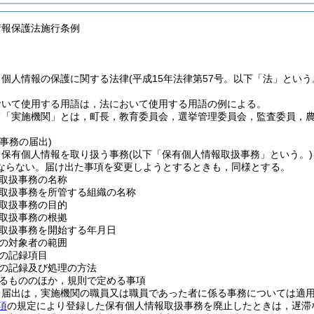
情報保護法施行条例
，個人情報の保護に関する法律
(平成15年法律第57号。以下「法」という
おいて使用する用語は，法において使用する用語の例による。
て「実施機関」とは，町長，教育委員会，選挙管理委員会，監査委員，
事務の届出)
，保有個人情報を取り扱う事務
(以下「保有個人情報取扱事務」という。)
ならない。
届け出た事項を変更しようとするときも，同様とする。
取扱事務の名称
取扱事務を所管する組織の名称
取扱事務の目的
取扱事務の根拠
取扱事務を開始する年月日
の対象者の範囲
の記録項目
の記録及び処理の方法
るもののほか，規則で定める事項
る届出は，実施機関の職員又は職員であった者に係る事務については適
項
の規定により登録した保有個人情報取扱事務を廃止したときは，遅滞