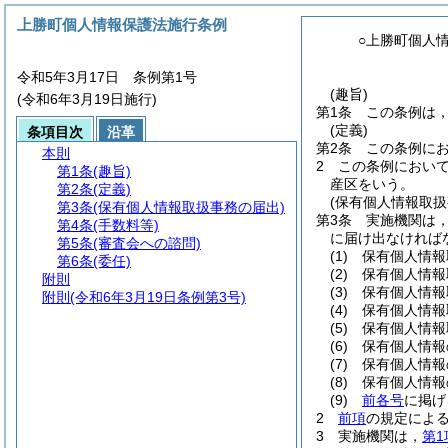
上勝町個人情報保護法施行条例
○上勝町個人
令和5年3月17日 条例第1号
(趣旨)
(令和6年3月19日施行)
第1条
この条例は
(定義)
条項目次
沿革
第2条
この条例に
本則
2
この条例におい
第1条
(趣旨)
産区をいう。
第2条
(定義)
(保有個人情報取扱
第3条
(保有個人情報取扱事務の届出)
第3条
実施機関は
第4条
(手数料等)
に届け出なければ
第5条
(審査会への諮問)
(1)
保有個人情報
第6条
(委任)
(2)
保有個人情報
附則
(3)
保有個人情報
附則
(令和6年3月19日条例第3号)
(4)
保有個人情報
(5)
保有個人情報
(6)
保有個人情報
(7)
保有個人情報
(8)
保有個人情報
(9)
前各号
に掲げ
2
前項
の規定によ
3
実施機関は，
第1