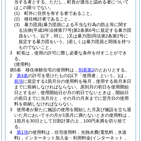
当する者とする。
ただし，町長が適当と認める者について
はこの限りでない。
(1)
町外に住所を有する者であること。
(2)
移住検討者であること。
(3)
暴力団員
(暴力団員による不当な行為の防止等に関す
る法律
(平成3年法律第77号)
第2条第6号に規定する暴力団
員をいう。以下，同じ。)
又は暴力団
(同法第2条第2号に
規定する暴力団をいう。)
若しくは暴力団員と関係を持つ
ものでないこと。
3
町長は，使用の許可に際し必要な条件を付すことができ
る。
(使用料)
第5条
移住体験住宅の使用料は，
別表第2
のとおりとする。
2
第4条
の許可を受けたもの
(以下「使用者」という。)
は，
前項
に規定する1箇月分の使用料を毎月，使用する前月末日
までに前納しなければならない。
原則月の初日を使用開始
日とするが，使用開始日が月の初日でないときは，開始日
の前日までに当月分と，その月の月末までに翌月分の使用
料を前納しなければならない。
3
使用者が新たに施設の使用を開始した月及び施設を立ち退
いた月においてその月が1箇月に満たないときの使用料は，
1箇月を30日として日割計算の上，100円未満を切り捨て
る。
4
第1項
の使用料は，住宅使用料，光熱水費
(電気料，水道
料)
，インターネット加入金・利用料金
(インターネット，