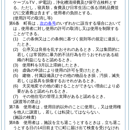
ケーブルTV，IP電話)
，浄化槽清掃費及び保守点検料とす
る。
ただし，寝具類，食費及び日常生活に係る消耗品費並
びに交通費は含まず，使用者の負担とする。
(使用許可の取消し等)
第6条
町長は，
次の各号
のいずれかに該当する場合において
は，使用者に対し使用の許可の取消し又は使用を制限する
ことができる。
(1)
この条例又はこの条例に基づく規則等の規定に違反し
たとき。
(2)
公序又は良俗を乱すおそれのあるとき，又は集団的に
若しくは常習的に暴力的不法行為を行うおそれがある組
織の利益になると認めるとき。
(3)
使用料を3月以上滞納したとき。
(4)
虚偽の申請により使用の許可を受けたとき。
(5)
建物，付属設備及びその他の物品をき損，汚損，滅失
若しくは器具を損傷するおそれがあるとき。
(6)
天災地変その他の避けることができない理由により必
要があると認められるとき。
(7)
その他住宅の管理上支障があると認めるとき。
(譲渡等の禁止)
第7条
使用者は，使用目的以外のことに使用し，又は使用権
を他人に譲渡し，若しくは転貸してはならない。
(施設の検査)
第8条
使用者は，施設を立ち退こうとするときは，立ち退こ
うとする日の14日前までに町に届け出て検査を受けなけれ