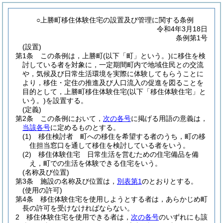
○上勝町移住体験住宅の設置及び管理に関する条例
令和4年3月18日
条例第1号
(設置)
第1条
この条例は，上勝町
(以下「町」という。)
に移住を検
討している者を対象に，一定期間町内で地域住民との交流
や，気候及び日常生活環境を実際に体験してもらうことに
より，移住・定住の推進及び人口流入の促進を図ることを
目的として，上勝町移住体験住宅
(以下「移住体験住宅」と
いう。)
を設置する。
(定義)
第2条
この条例において，
次の各号
に掲げる用語の意義は，
当該各号
に定めるものとする。
(1)
移住検討者 町への移住を希望する者のうち，町の移
住担当窓口を通して移住を検討している者をいう。
(2)
移住体験住宅 日常生活を営むための住宅備品を備
え，町での生活を体験できる住宅をいう。
(名称及び位置)
第3条
施設の名称及び位置は，
別表第1
のとおりとする。
(使用の許可)
第4条
移住体験住宅を使用しようとする者は，あらかじめ町
長の許可を受けなければならない。
2
移住体験住宅を使用できる者は，
次の各号
のいずれにも該