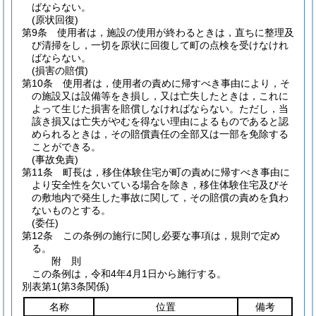
ばならない。
(原状回復)
第9条
使用者は，施設の使用が終わるときは，直ちに整理及
び清掃をし，一切を原状に回復して町の点検を受けなけれ
ばならない。
(損害の賠償)
第10条
使用者は，使用者の責めに帰すべき事由により，そ
の施設又は設備等をき損し，又は亡失したときは，これに
よって生じた損害を賠償しなければならない。
ただし，当
該き損又は亡失がやむを得ない理由によるものであると認
められるときは，その賠償責任の全部又は一部を免除する
ことができる。
(事故免責)
第11条
町長は，移住体験住宅が町の責めに帰すべき事由に
より安全性を欠いている場合を除き，移住体験住宅及びそ
の敷地内で発生した事故に関して，その賠償の責めを負わ
ないものとする。
(委任)
第12条
この条例の施行に関し必要な事項は，規則で定め
る。
附
則
この条例は，令和4年4月1日から施行する。
別表第1
(第3条関係)
名称
位置
備考