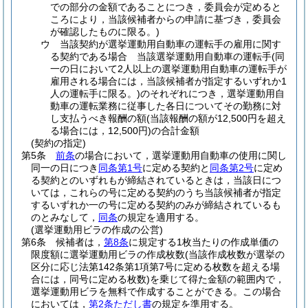
での部分の金額であることにつき，委員会が定めると
ころにより，当該候補者からの申請に基づき，委員会
が確認したものに限る。)
ウ
当該契約が選挙運動用自動車の運転手の雇用に関す
る契約である場合 当該選挙運動用自動車の運転手
(同
一の日において2人以上の選挙運動用自動車の運転手が
雇用される場合には，当該候補者が指定するいずれか1
人の運転手に限る。)
のそれぞれにつき，選挙運動用自
動車の運転業務に従事した各日についてその勤務に対
し支払うべき報酬の額
(当該報酬の額が12,500円を超え
る場合には，12,500円)
の合計金額
(契約の指定)
第5条
前条
の場合において，選挙運動用自動車の使用に関し
同一の日につき
同条第1号
に定める契約と
同条第2号
に定め
る契約とのいずれもが締結されているときは，当該日につ
いては，これらの号に定める契約のうち当該候補者が指定
するいずれか一の号に定める契約のみが締結されているも
のとみなして，
同条
の規定を適用する。
(選挙運動用ビラの作成の公営)
第6条
候補者は，
第8条
に規定する1枚当たりの作成単価の
限度額に選挙運動用ビラの作成枚数
(当該作成枚数が選挙の
区分に応じ法第142条第1項第7号に定める枚数を超える場
合には，同号に定める枚数)
を乗じて得た金額の範囲内で，
選挙運動用ビラを無料で作成することができる。
この場合
においては，
第2条ただし書
の規定を準用する。