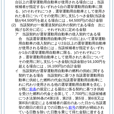
台以上の選挙運動用自動車が使用される場合には，当該
候補者が指定するいずれか1台の選挙運動用自動車に限
る。)
のそれぞれにつき，選挙運動用自動車として使用さ
れた各日についてその使用に対し支払うべき金額
(当該金
額が64,500円を超える場合には，64,500円)
の合計金額
(2)
当該契約が一般運送契約以外の契約である場合 次に
掲げる区分に応じ，それぞれ次に定める金額
ア
当該契約が選挙運動用自動車の借入契約である場
合 当該選挙運動用自動車
(同一の日において選挙運動
用自動車の借入契約により2台以上の選挙運動用自動車
が使用される場合には，当該候補者が指定するいずれ
か1台の選挙運動用自動車に限る。)
のそれぞれにつ
き，選挙運動用自動車として使用された各日について
その使用に対し支払うべき金額
(当該金額が16,100円を
超える場合には，16,100円)
の合計金額
イ
当該契約が選挙運動用自動車の燃料の供給に関する
契約である場合 当該契約に基づき当該選挙運動用自
動車に供給した燃料の代金
(当該選挙運動用自動車
(こ
れに代わり使用される他の選挙運動用自動車を含む。)
が既に
前条
の規定による届出に係る契約に基づき供給
を受けた燃料の代金と合算して，7,700円に当該候補者
につき法第86条の4第1項，第2項，第5項，第6項又は
第8項の規定による候補者の届出のあった日から当該選
挙の期日の前日までの日数から
前号
の契約が締結され
ている日数を除いた日数を乗じて得た金額に達するま