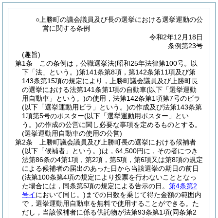
○上勝町の議会議員及び長の選挙における選挙運動の公
営に関する条例
令和2年12月18日
条例第23号
(趣旨)
第1条
この条例は，公職選挙法
(昭和25年法律第100号。以
下「法」という。)
第141条第8項，第142条第11項及び第
143条第15項の規定により，上勝町議会議員及び上勝町長
の選挙における法第141条第1項の自動車
(以下「選挙運動
用自動車」という。)
の使用，法第142条第1項第7号のビラ
(以下「選挙運動用ビラ」という。)
の作成及び法第143条第
1項第5号のポスター
(以下「選挙運動用ポスター」とい
う。)
の作成の公営に関し必要な事項を定めるものとする。
(選挙運動用自動車の使用の公営)
第2条
上勝町議会議員及び上勝町長の選挙における候補者
(以下「候補者」という。)
は，64,500円に，その者につき
法第86条の4第1項，第2項，第5項，第6項又は第8項の規定
による候補者の届出のあった日から当該選挙の期日の前日
(法第100条第4項の規定により投票を行わないこととなっ
た場合には，同条第5項の規定による告示の日。
第4条第2
号イ
において同じ。)
までの日数を乗じて得た金額の範囲内
で，選挙運動用自動車を無料で使用することができる。
た
だし，当該候補者に係る供託物が法第93条第1項
(同条第2