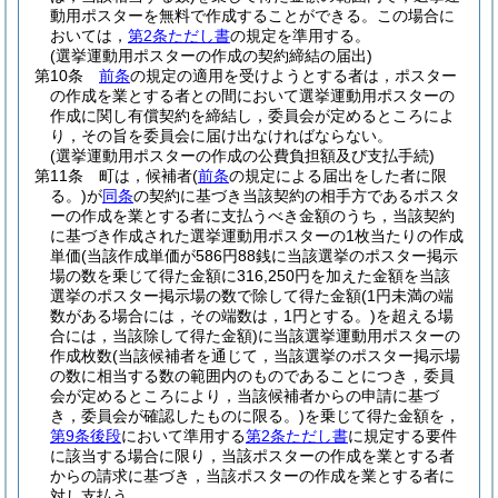
動用ポスターを無料で作成することができる。
この場合に
おいては，
第2条ただし書
の規定を準用する。
(選挙運動用ポスターの作成の契約締結の届出)
第10条
前条
の規定の適用を受けようとする者は，ポスター
の作成を業とする者との間において選挙運動用ポスターの
作成に関し有償契約を締結し，委員会が定めるところによ
り，その旨を委員会に届け出なければならない。
(選挙運動用ポスターの作成の公費負担額及び支払手続)
第11条
町は，候補者
(
前条
の規定による届出をした者に限
る。)
が
同条
の契約に基づき当該契約の相手方であるポスタ
ーの作成を業とする者に支払うべき金額のうち，当該契約
に基づき作成された選挙運動用ポスターの1枚当たりの作成
単価
(当該作成単価が586円88銭に当該選挙のポスター掲示
場の数を乗じて得た金額に316,250円を加えた金額を当該
選挙のポスター掲示場の数で除して得た金額
(1円未満の端
数がある場合には，その端数は，1円とする。)
を超える場
合には，当該除して得た金額)
に当該選挙運動用ポスターの
作成枚数
(当該候補者を通じて，当該選挙のポスター掲示場
の数に相当する数の範囲内のものであることにつき，委員
会が定めるところにより，当該候補者からの申請に基づ
き，委員会が確認したものに限る。)
を乗じて得た金額を，
第9条後段
において準用する
第2条ただし書
に規定する要件
に該当する場合に限り，当該ポスターの作成を業とする者
からの請求に基づき，当該ポスターの作成を業とする者に
対し支払う。