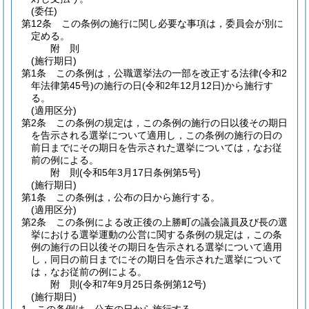
(委任)
第12条
この条例の施行に関し必要な事項は，委員会が別に
定める。
附
則
(施行期日)
第1条
この条例は，公職選挙法の一部を改正する法律
(令和2
年法律第45号)
の施行の日
(令和2年12月12日)
から施行す
る。
(適用区分)
第2条
この条例の規定は，この条例の施行の日以後その期日
を告示される選挙について適用し，この条例の施行の日の
前日までにその期日を告示された選挙については，なお従
前の例による。
附
則
(令和5年3月17日
条例第5号)
(施行期日)
第1条
この条例は，公布の日から施行する。
(適用区分)
第2条
この条例による改正後の上勝町の議会議員及び長の選
挙における選挙運動の公営に関する条例の規定は，この条
例の施行の日以後その期日を告示される選挙について適用
し，同日の前日までにその期日を告示された選挙について
は，なお従前の例による。
附
則
(令和7年9月25日
条例第12号)
(施行期日)