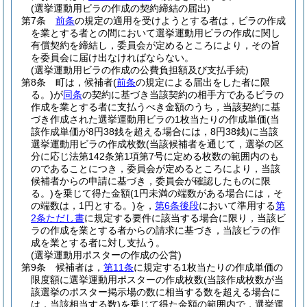
(選挙運動用ビラの作成の契約締結の届出)
第7条
前条
の規定の適用を受けようとする者は，ビラの作成
を業とする者との間において選挙運動用ビラの作成に関し
有償契約を締結し，委員会が定めるところにより，その旨
を委員会に届け出なければならない。
(選挙運動用ビラの作成の公費負担額及び支払手続)
第8条
町は，候補者
(
前条
の規定による届出をした者に限
る。)
が
同条
の契約に基づき当該契約の相手方であるビラの
作成を業とする者に支払うべき金額のうち，当該契約に基
づき作成された選挙運動用ビラの1枚当たりの作成単価
(当
該作成単価が8円38銭を超える場合には，8円38銭)
に当該
選挙運動用ビラの作成枚数
(当該候補者を通じて，選挙の区
分に応じ法第142条第1項第7号に定める枚数の範囲内のも
のであることにつき，委員会が定めるところにより，当該
候補者からの申請に基づき，委員会が確認したものに限
る。)
を乗じて得た金額
(1円未満の端数がある場合には，そ
の端数は，1円とする。)
を，
第6条後段
において準用する
第
2条ただし書
に規定する要件に該当する場合に限り，当該ビ
ラの作成を業とする者からの請求に基づき，当該ビラの作
成を業とする者に対し支払う。
(選挙運動用ポスターの作成の公営)
第9条
候補者は，
第11条
に規定する1枚当たりの作成単価の
限度額に選挙運動用ポスターの作成枚数
(当該作成枚数が当
該選挙のポスター掲示場の数に相当する数を超える場合に
は，当該相当する数)
を乗じて得た金額の範囲内で，選挙運