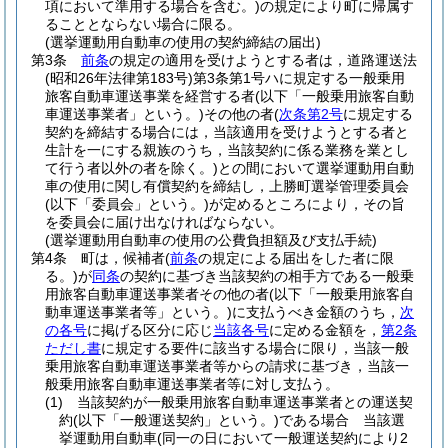
項において準用する場合を含む。)
の規定により町に帰属す
ることとならない場合に限る。
(選挙運動用自動車の使用の契約締結の届出)
第3条
前条
の規定の適用を受けようとする者は，道路運送法
(昭和26年法律第183号)
第3条第1号ハに規定する一般乗用
旅客自動車運送事業を経営する者
(以下「一般乗用旅客自動
車運送事業者」という。)
その他の者
(
次条第2号
に規定する
契約を締結する場合には，当該適用を受けようとする者と
生計を一にする親族のうち，当該契約に係る業務を業とし
て行う者以外の者を除く。)
との間において選挙運動用自動
車の使用に関し有償契約を締結し，上勝町選挙管理委員会
(以下「委員会」という。)
が定めるところにより，その旨
を委員会に届け出なければならない。
(選挙運動用自動車の使用の公費負担額及び支払手続)
第4条
町は，候補者
(
前条
の規定による届出をした者に限
る。)
が
同条
の契約に基づき当該契約の相手方である一般乗
用旅客自動車運送事業者その他の者
(以下「一般乗用旅客自
動車運送事業者等」という。)
に支払うべき金額のうち，
次
の各号
に掲げる区分に応じ
当該各号
に定める金額を，
第2条
ただし書
に規定する要件に該当する場合に限り，当該一般
乗用旅客自動車運送事業者等からの請求に基づき，当該一
般乗用旅客自動車運送事業者等に対し支払う。
(1)
当該契約が一般乗用旅客自動車運送事業者との運送契
約
(以下「一般運送契約」という。)
である場合 当該選
挙運動用自動車
(同一の日において一般運送契約により2