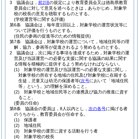
3
協議会は，
前2項
の規定により教育委員会又は徳島県教育
委員会に対して意見を述べるときは，あらかじめ，対象学
校の校長の意見を聴取するものとする。
(学校運営等に関する評価)
第6条
協議会は，毎年度1回以上，対象学校の運営状況等に
ついて評価を行うものとする。
(住民の参画の促進等のための情報提供)
第7条
協議会は，対象学校の運営について，地域住民等の理
解，協力，参画等が促進されるよう努めるものとする。
2
協議会は，次に掲げる事項を達成するため，対象学校の運
営及び当該運営への必要な支援に関する協議の結果に関す
る情報を積極的に提供するよう努めなければならない。
(1)
対象学校の運営及び当該運営への必要な支援に関し，
対象学校の所在する地域の住民及び対象学校に在籍する
生徒，児童又は幼児の保護者等
(
次号
において「地域住民
等」という。)
の理解を深めること。
(2)
対象学校と地域住民等との連携及び協力の推進に資す
ること。
(委員の任命)
第8条
協議会の委員は，8人以内とし，
次の各号
に掲げる者
のうちから，教育委員会が任命する。
(1)
保護者
(2)
地域住民
(3)
対象学校の運営に資する活動を行う者
(4)
対象学校の校長