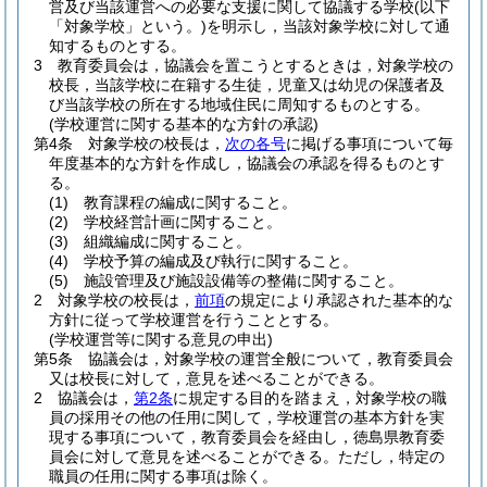
営及び当該運営への必要な支援に関して協議する学校
(以下
「対象学校」という。)
を明示し，当該対象学校に対して通
知するものとする。
3
教育委員会は，協議会を置こうとするときは，対象学校の
校長，当該学校に在籍する生徒，児童又は幼児の保護者及
び当該学校の所在する地域住民に周知するものとする。
(学校運営に関する基本的な方針の承認)
第4条
対象学校の校長は，
次の各号
に掲げる事項について毎
年度基本的な方針を作成し，協議会の承認を得るものとす
る。
(1)
教育課程の編成に関すること。
(2)
学校経営計画に関すること。
(3)
組織編成に関すること。
(4)
学校予算の編成及び執行に関すること。
(5)
施設管理及び施設設備等の整備に関すること。
2
対象学校の校長は，
前項
の規定により承認された基本的な
方針に従って学校運営を行うこととする。
(学校運営等に関する意見の申出)
第5条
協議会は，対象学校の運営全般について，教育委員会
又は校長に対して，意見を述べることができる。
2
協議会は，
第2条
に規定する目的を踏まえ，対象学校の職
員の採用その他の任用に関して，学校運営の基本方針を実
現する事項について，教育委員会を経由し，徳島県教育委
員会に対して意見を述べることができる。
ただし，特定の
職員の任用に関する事項は除く。