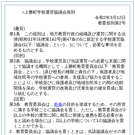
○上勝町学校運営協議会規則
令和2年3月12日
教委規則第2号
(趣旨)
第1条
この規則は，地方教育行政の組織及び運営に関する法
律
(昭和31年法律第162号)
第47条の5に規定する学校運営協
議会
(以下「協議会」という。)
について，必要な事項を定
めるものとする。
(目的)
第2条
協議会は，学校運営及び当該運営への必要な支援に関
して協議する機関として，上勝町教育委員会
(以下「教育委
員会」という。)
及び校長の権限と責任の下，保護者及び地
域住民等の学校運営への参画，支援及び協力を促進するこ
とにより，学校並びに保護者及び地域住民等との間の信頼
関係を深め，学校運営の改善及び児童生徒の健全育成に取
り組むものとする。
(設置)
第3条
教育委員会は，
前条
の目的を達成するため，その所管
に属する学校ごとに協議会を置く。
ただし，教育委員会が2
以上の学校の運営に関し相互に密接な連携を図る必要があ
ると認める場合には，2以上の学校について1の協議会を置
くことができる。
2
教育委員会は，協議会を置くときは，当該協議会がその運