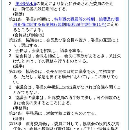
2
第8条第4項
の規定により新たに任命された委員の任期
は，前任者の残任期間とする。
(報酬)
第11条
委員の報酬は，
特別職の職員等の報酬，旅費及び費
用弁償に関する条例施行規則
(昭和39年規則第11号)
に定め
るところによる。
(会長及び副会長)
第12条
協議会に，会長及び副会長を置き，委員の互選によ
り，選出する。
2
会長は，会議を招集し，議事を掌る。
3
副会長は，会長を補佐し，会長に事故があるとき，又は欠
けたときは，その職務を行うものとする。
(議事)
第13条
協議会は，会長が開催日前に議案を示して招集す
る。
ただし，緊急を要する場合においては，この限りでな
い。
2
協議会は，委員の半数以上の出席がなければ会議を開くこ
とができない。
3
協議会の議事は，出席委員の過半数で決し，可否同数のと
きは会長の決するところによる。
(事務局)
第14条
事務局は，対象学校に置くものとする。
(研修)
第15条
教育委員会は，委員に対して，協議会の役割及び責
任並びに委員の役割及び責任等について正しい理解を得る