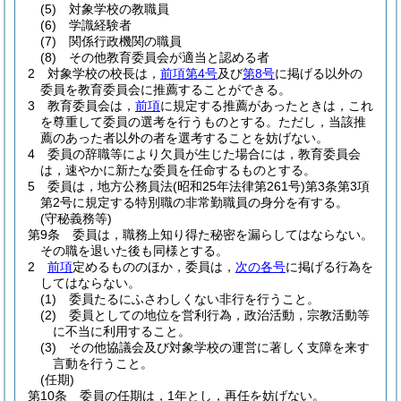
(5)
対象学校の教職員
(6)
学識経験者
(7)
関係行政機関の職員
(8)
その他教育委員会が適当と認める者
2
対象学校の校長は，
前項第4号
及び
第8号
に掲げる以外の
委員を教育委員会に推薦することができる。
3
教育委員会は，
前項
に規定する推薦があったときは，これ
を尊重して委員の選考を行うものとする。
ただし，当該推
薦のあった者以外の者を選考することを妨げない。
4
委員の辞職等により欠員が生じた場合には，教育委員会
は，速やかに新たな委員を任命するものとする。
5
委員は，地方公務員法
(昭和25年法律第261号)
第3条第3項
第2号に規定する特別職の非常勤職員の身分を有する。
(守秘義務等)
第9条
委員は，職務上知り得た秘密を漏らしてはならない。
その職を退いた後も同様とする。
2
前項
定めるもののほか，委員は，
次の各号
に掲げる行為を
してはならない。
(1)
委員たるにふさわしくない非行を行うこと。
(2)
委員としての地位を営利行為，政治活動，宗教活動等
に不当に利用すること。
(3)
その他協議会及び対象学校の運営に著しく支障を来す
言動を行うこと。
(任期)
第10条
委員の任期は，1年とし，再任を妨げない。