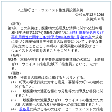
○上勝町ゼロ・ウェイスト推進員設置条例
令和元年12月10日
条例第31号
(設置)
第1条
この条例は，廃棄物の処理及び清掃に関する法律
(昭
和45年法律第137号)
第5条の8並びに
上勝町廃棄物処理及び
再利用促進に関する条例
(平成8年条例第1号)
第19条
の規定
に基づく廃棄物減量等推進員の設置等について，必要な事
項を定めることとし，本町の一般廃棄物の減量及びゼロ・
ウェイストの推進を図ることを目的とする。
(名称)
第2条
本町が設置する廃棄物減量等推進員の名称は，上勝町
ゼロ・ウェイスト推進員
(以下「推進員」という。)
とす
る。
(職務)
第3条
推進員の職務は次に掲げるとおりとする。
(1)
町民の環境行政に対する意見・要望等の町への連絡に
関すること。
(2)
一般廃棄物の適正な排出や分別等の指導及び啓発に関
すること。
(3)
一般廃棄物の減量及びゼロ・ウェイストの推進のため
の町の施策への協力及び研修会への参加に関すること。
(4)
前各号
に掲げるもののほか，ゼロ・ウェイストの推進