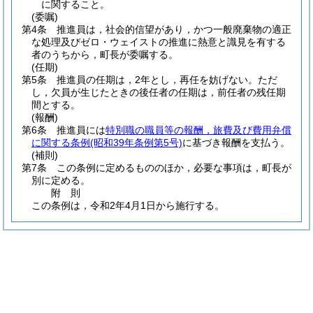
に関すること。
(委嘱)
第4条
推進員は，社会的信望があり，かつ一般廃棄物の適正
な処理及びゼロ・ウェイストの推進に熱意と識見を有する
者のうちから，町長が委嘱する。
(任期)
第5条
推進員の任期は，2年とし，再任を妨げない。
ただ
し，欠員が生じたときの後任者の任期は，前任者の残任期
間とする。
(報酬)
第6条
推進員には
特別職の職員等の報酬，旅費及び費用弁償
に関する条例
(昭和39年条例第5号)
に基づき報酬を支払う。
(補則)
第7条
この条例に定めるもののほか，必要な事項は，町長が
別に定める。
附
則
この条例は，令和2年4月1日から施行する。