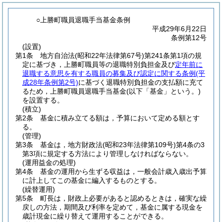
○上勝町職員退職手当基金条例
平成29年6月22日
条例第12号
(設置)
第1条
地方自治法
(昭和22年法律第67号)
第241条第1項の規
定に基づき，上勝町職員等の退職特別負担金及び
定年前に
退職する意思を有する職員の募集及び認定に関する条例
(平
成28年条例第2号)
に基づく退職特別負担金の支払額に充て
るため，上勝町職員退職手当基金
(以下「基金」という。)
を設置する。
(積立)
第2条
基金に積み立てる額は，予算において定める額とす
る。
(管理)
第3条
基金は，地方財政法
(昭和23年法律第109号)
第4条の3
第3項に規定する方法により管理しなければならない。
(運用益金の処理)
第4条
基金の運用から生ずる収益は，一般会計歳入歳出予算
に計上してこの基金に編入するものとする。
(繰替運用)
第5条
町長は，財政上必要があると認めるときは，確実な繰
戻しの方法，期間及び利率を定めて，基金に属する現金を
歳計現金に繰り替えて運用することができる。