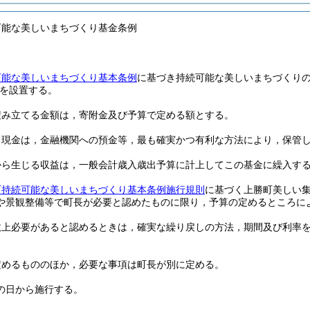
可能な美しいまちづくり基金条例
可能な美しいまちづくり基本条例
に基づき持続可能な美しいまちづくり
を設置する。
積み立てる金額は，寄附金及び予算で定める額とする。
る現金は，金融機関への預金等，最も確実かつ有利な方法により，保管
から生じる収益は，一般会計歳入歳出予算に計上してこの基金に繰入す
町持続可能な美しいまちづくり基本条例施行規則
に基づく上勝町美しい
や景観整備等で町長が必要と認めたものに限り，予算の定めるところに
政上必要があると認めるときは，確実な繰り戻しの方法，期間及び利率
定めるもののほか，必要な事項は町長が別に定める。
の日から施行する。