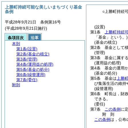
上勝町持続可能な美しいまちづくり基金
条例
○上勝町持続
平成28年9月21日 条例第16号
(設置)
(平成28年9月21日施行)
第1条
上勝町持続
「基金」という。)
条項目次
沿革
(基金の積立)
本則
第2条
基金として
第1条
(設置)
(管理)
第2条
(基金の積立)
第3条
基金に属す
第3条
(管理)
(運用益の処理)
第4条
(運用益の処理)
第4条
基金の運用
第5条
(基金の処分)
(基金の処分)
第6条
(繰替運用)
第5条
基金は
上勝
第7条
(委任)
び集落生活の維持
附則
(繰替運用)
第6条
町長は，財
できる。
(委任)
第7条
この条例
に
附
則
この条例
は，公布