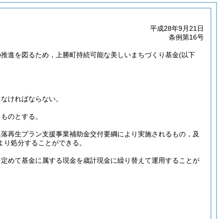
平成28年9月21日
条例第16号
の推進を図るため，上勝町持続可能な美しいまちづくり基金
(以下
しなければならない。
るものとする。
集落再生プラン支援事業補助金交付要綱により実施されるもの，及
より処分することができる。
を定めて基金に属する現金を歳計現金に繰り替えて運用することが