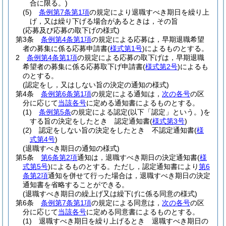
合に限る。)
(5)
条例第7条第1項
の規定により退職すべき期日を繰り上
げ，又は繰り下げる場合があるときは，その旨
(応募及び応募の取下げの様式)
第3条
条例第4条第1項
の規定による応募は，早期退職希望
者の募集に係る応募申請書
(
様式第1号
)
によるものとする。
2
条例第4条第1項
の規定による応募の取下げは，早期退職
希望者の募集に係る応募取下げ申請書
(
様式第2号
)
によるも
のとする。
(認定をし，又はしない旨の決定の通知の様式)
第4条
条例第6条第1項
の規定による通知は，
次の各号
の区
分に応じて
当該各号
に定める通知書によるものとする。
(1)
条例第5条
の規定による認定
(以下「認定」という。)
を
する旨の決定をしたとき 認定通知書
(
様式第3号
)
(2)
認定をしない旨の決定をしたとき 不認定通知書
(
様
式第4号
)
(退職すべき期日の通知の様式)
第5条
第6条第2項
通知は，退職すべき期日の決定通知書
(
様
式第5号
)
によるものとする。
ただし，認定通知書により
第6
条第2項
通知を併せて行った場合は，退職すべき期日の決定
通知書を省略することができる。
(退職すべき期日の繰上げ又は繰下げに係る同意の様式)
第6条
条例第7条第1項
の規定による同意は，
次の各号
の区
分に応じて
当該各号
に定める同意書によるものとする。
(1)
退職すべき期日を繰り上げるとき 退職すべき期日の