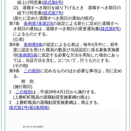
繰上げ同意書
(
様式第6号
)
(2)
退職すべき期日を繰り下げるとき 退職すべき期日の
繰下げ同意書
(
様式第7号
)
(新たに定めた退職すべき期日の通知の様式)
第7条
条例第7条第2項
の規定による新たに定めた退職すべ
き期日の通知は，退職すべき期日の変更通知書
(
様式第8号
)
によるものとする。
(公表)
第8条
条例第9条
の規定による公表は，毎年4月中に，前年
度に認定を受けた職員の数及び当該認定に係る募集実施要
項
(
条例第5条
に規定する必要な方法を周知した場合にあっ
ては，当該方法を含む。)
について，行うものとする。
(その他)
第9条
この規則
に定めるもののほか必要な事項は，別に定め
る。
附
則
(施行期日)
1
この規則
は，平成28年4月1日から施行する。
(上勝町町職員の退職勧奨実施要綱の廃止)
2
上勝町職員の退職勧奨実施要綱は，廃止する。
様式第1号
(第3条関係)