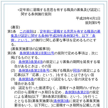
○定年前に退職する意思を有する職員の募集及び認定に
関する条例施行規則
平成28年4月1日
規則第5号
(趣旨)
第1条
この規則
は，
定年前に退職する意思を有する職員の募
集及び認定に関する条例
(平成28年条例第2号。以下「条
例」という。)
の施行に関し必要な事項を定めるものとす
る。
(募集実施要項の記載事項)
第2条
条例第3条第1項第11号
の規則で定める事項は，次に
掲げるものとする。
(1)
条例第3条第4項
の規定により募集の期間を延長する場
合があるときは，その旨
(2)
条例第4条第1項各号
に掲げる職員が
同項
の規定による
応募
(以下「応募」という。)
をすることはできない旨
(3)
条例第5条
の規定により認定をしない旨の決定をする
場合がある旨
(4)
認定を行った後遅滞なく，退職すべき期間のいずれか
の日から退職すべき期日を定め，
条例第6条第2項
の規定
による通知
(以下「第6条第2項通知」という。)
を行うこ
ととなる旨
(募集実施要項
(
条例第3条
に規定する募集実施
要項をいう。以下同じ。)
に退職すべき期間を記載した場